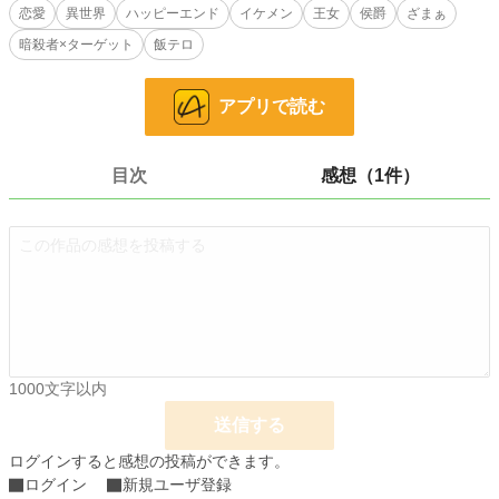
とにした。
恋愛
異世界
ハッピーエンド
イケメン
王女
侯爵
ざまぁ
しかしそこで出逢った彼女は、とても自殺を望んでいるようには見えなかった。
暗殺者×ターゲット
飯テロ
どうやら彼女は何かの陰謀に巻き込まれてしまった様子。
だがニーナ姫を知ろうとすればするほど、ヴィクターは彼女に惹かれていく。
アプリで読む
国を護る番犬としての立場と彼女の間で揺れるヴィクター。
悩んだ彼が下した決断は――
目次
感想（1件）
この作品は『誰にも愛されず生涯を終えると思っていた冷遇王女ですが、暗殺に
きた侯爵様が私を救ってくれるようです。』のヒーローサイドのお話です。
どちらを先に読んでも楽しめる内容となっております。
小説
228,585 位 / 228,585 件
1000文字以内
恋愛
66,313 位 / 66,313 件
送信する
お気に入り
39
ログインすると感想の投稿ができます。
24h.ポイント
0 pt
ログイン
新規ユーザ登録