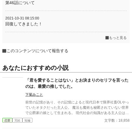
第46話について
2021-10-31 08:15:00
回復してきました！
もっと見る
このコンテンツについて報告する
あなたにおすすめの小説
「君を愛することはない」とお決まりのセリフを言った
のは、最愛の推しでした。
下菊みこと
前世の記憶があり、その記憶によると現代日本で限界社畜OLやっ
ていたオタクだった主人公。 魔法も魔術も秘匿されていない世界
で公爵家の娘として生まれる。 現代社会の知識がある主人公は、
昔から神童と称えられ、18歳の誕生日を迎えた今も才女と評され
文字数：18,858
恋愛
完結
短編
る。 しかしこの世界の「美しい女性」の定義の真逆の見た目から
婚約者がいない。 これでは行き遅れると心配した両親が持ってき