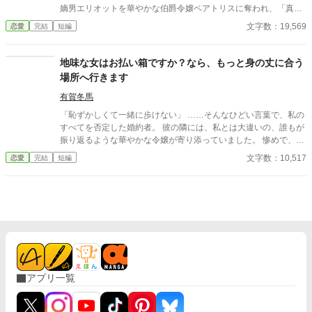
嫡男エリオットを華やかな伯爵令嬢ベアトリスに奪われ、「真実
の愛」を見つけたという身勝手な理由で一方的に婚約破棄を突き
文字数：19,569
恋愛
完結
短編
つけられる。 ベアトリスからは地味で退屈な女と公然と蔑ま
れ、尊厳を踏みにじられたイザラ。 だが、彼女は涙を見せず、
侯爵家の誇りを守るため不当な破棄を断固として拒否。たった一
地味な女はお払い箱ですか？なら、もっと身の丈に合う
人で反撃の証拠集めを開始する。 彼女が助力を求めたのは、社
場所へ行きます
交界から距離を置き、冷徹と噂される辺境伯アレクシス。彼は、
イザラの持つ鋼のような意志と冷静な知性を見抜き、彼女の非公
有賀冬馬
式な協力者となる。 しかし、そんな彼女を待っていたのは「辺
「恥ずかしくて一緒に歩けない」 ……そんなひどい言葉で、私の
境伯と不貞を働いている」という、さらに悪質な濡れ衣だった―
すべてを否定した婚約者。 彼の隣には、私とは大違いの、誰もが
―
振り返るような華やかな令嬢が寄り添っていました。 惨めで、哀
れで、息をすることさえ苦しい。 冷たい視線に晒され、逃げるよ
文字数：10,517
恋愛
完結
短編
うに走り出した私に、残されたものはもう何もありません。
アプリ一覧