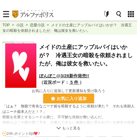
TOP
>
小説
>
恋愛小説
>
メイドの土産にアップルパイはいかが？ 冷遇王
女の暗殺を依頼されましたが、俺は彼女を救いたい。
恋愛
完結
短編
メイドの土産にアップルパイはいか
が？ 冷遇王女の暗殺を依頼されまし
たが、俺は彼女を救いたい。
ぽんぽこ@3/28新作発売!!
（近況ボード：
5 件
）
お気に入りに追加して更新通知を受け取ろう
お気に入り追加
「はぁ？ 無能で有名なニーナ姫を暗殺するように依頼が来た？ それも依頼人
はニーナ姫本人だと！？」
暗殺を生業とするシードル家に、不可解な依頼が舞い込んだ。
依頼人はこの国の第二王女。公務もできない無能な姫と言われている彼女が自身
を殺せというのだ。
不審に思ったシードル侯爵家当主のヴィクターはニーナ姫の元を訪ねることにこ
24h.ポイント
0pt
7