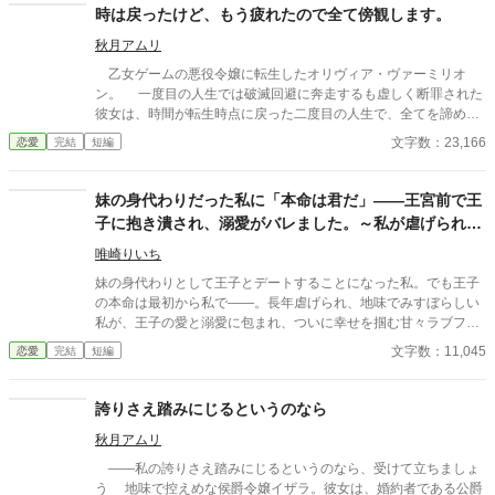
た縁談は、新興伯爵家（どうも商売で成功して、その経済効果か
時は戻ったけど、もう疲れたので全て傍観します。
ら叙爵されたらしい）との縁談。 これは裏があるなと思いつつ
秋月アムリ
も、「結婚は勢いよ！」と背を押されそのまま結婚式。 結婚式に
現れた新郎は…なんと二人！？しかも前世最推しだった兄弟キャ
乙女ゲームの悪役令嬢に転生したオリヴィア・ヴァーミリオ
ラ！？ 一応、この世界の主人公が暮らすこの国では男女ともに
ン。 一度目の人生では破滅回避に奔走するも虚しく断罪された
「重婚」が認められている（昔国を揺るがすような大恋愛があっ
彼女は、時間が転生時点に戻った二度目の人生で、全てを諦めて
たせいらしい）ので法律上は無理はないのだが…。 そして初夜。
いた。 もう疲れた。どうせ無駄なら、せめて断罪の日まで穏や
文字数：23,166
恋愛
完結
短編
ベッドの上でネグリジェを着て待っていた主人公の元に、二人
かに眠って過ごしたい──そう願い、積極的に引きこもり傍観を決
は…来た！？ しかしお決まりの「君を愛することはない」「これ
め込むオリヴィア。 だが、一周目では冷淡だったはずの婚約
は公爵家の庇護に入るための政略結婚」と言われる。 主人公は果
者・セドリック王子が、なぜか彼女に献身的な優しさを見せ、
妹の身代わりだった私に「本命は君だ」――王宮前で王
たして推したちと良好な関係を築いていけるのか…！？ 小説家に
「今度こそ、私が君を守る」と誓うのだ。 運命に抗う気力さえ
子に抱き潰され、溺愛がバレました。～私が虐げられる
なろう様でも投稿しています。
失った令嬢が、思いがけない波乱に巻き込まれていく。全てを諦
きっかけになった少年が、私と王子を結び付
めたはずの人生で、彼女を待ち受ける未来とは──
唯崎りいち
妹の身代わりとして王子とデートすることになった私。でも王子
の本命は最初から私で――。長年虐げられ、地味でみすぼらしい
私が、王子の愛と溺愛に包まれ、ついに幸せを掴む甘々ラブファ
ンタジー。妹や家族との誤解、影武者の存在も絡み、ハラハラと
文字数：11,045
恋愛
完結
短編
胸キュンが止まらない物語。
誇りさえ踏みにじるというのなら
秋月アムリ
――私の誇りさえ踏みにじるというのなら、受けて立ちましょ
う 地味で控えめな侯爵令嬢イザラ。彼女は、婚約者である公爵