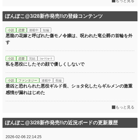
もっと見る
ぽんぽこ@3/28新作発売!!の登録コンテンツ
小説
恋愛
連載中
短編
悪龍の花嫁と呼ばれた傷モノ令嬢は、呪われた竜公爵の首輪を外
す
小説
恋愛
完結
ｼｮｰﾄｼｮｰﾄ
私を悪役にしたその顔で優しくしないで
小説
ファンタジー
連載中
長編
最凶と恐れられた悪役ギルド長、ショタ化したらギルメンの激重
感情が漏れはじめた
もっと見る
ぽんぽこ@3/28新作発売!!の近況ボードの更新履歴
2026-02-06 22:14:25