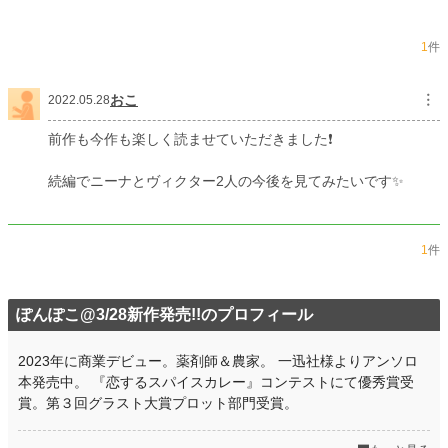
文字数
12,748
更新日時
2022.05.27 21:40
1
件
初回公開日時
2022.05.27 19:20
おこ
︙
2022.05.28
初回完結日時
2022.05.27 22:01
前作も今作も楽しく読ませていただきました❗️
週間ポイント
7 pt (78,785 位)
続編でニーナとヴィクター2人の今後を見てみたいです✨
月間ポイント
56 pt (77,878 位)
年間ポイント
826 pt (89,545 位)
1
件
累計ポイント
17,575 pt (75,478 位)
ぽんぽこ@3/28新作発売!!のプロフィール
2023年に商業デビュー。薬剤師＆農家。 一迅社様よりアンソロ
本発売中。 『恋するスパイスカレー』コンテストにて優秀賞受
賞。第３回グラスト大賞プロット部門受賞。