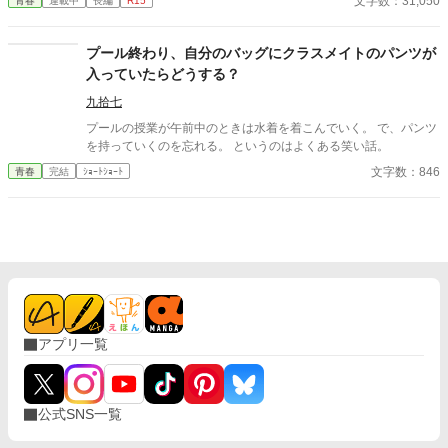
文字数：31,050
青春
連載中
長編
R15
すぐに採用し、温かく仕事を教えてくれる存在だった。 ある日の
仕事帰り、ふたりで過ごす時間が増えていき――そして気づけば
紗夜の部屋でご飯をご馳走になるほど親密に。 優しくて穏やかで
プール終わり、自分のバッグにクラスメイトのパンツが
――その色気に触れるたび、翔太の心は揺れていく。 大人の女性
入っていたらどうする？
と大学生、甘くちょっぴり刺激的な同居生活（？）がはじまる。
九拾七
プールの授業が午前中のときは水着を着こんでいく。 で、パンツ
を持っていくのを忘れる。 というのはよくある笑い話。
文字数：846
青春
完結
ｼｮｰﾄｼｮｰﾄ
アプリ一覧
公式SNS一覧