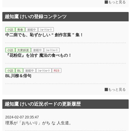
もっと見る
越知鷹 けいの登録コンテンツ
小説
青春
連載中
ｼｮｰﾄｼｮｰﾄ
中二病でも、恥ずかしい “ 創作言葉 ” 集！
小説
大衆娯楽
連載中
ｼｮｰﾄｼｮｰﾄ
『花粉症』を治す 魔法の食べもの！
小説
BL
連載中
ｼｮｰﾄｼｮｰﾄ
R15
BL川柳＆俳句
もっと見る
越知鷹 けいの近況ボードの更新履歴
2024-02-07 20:35:47
理系が「おちいり」がち な 人生道。