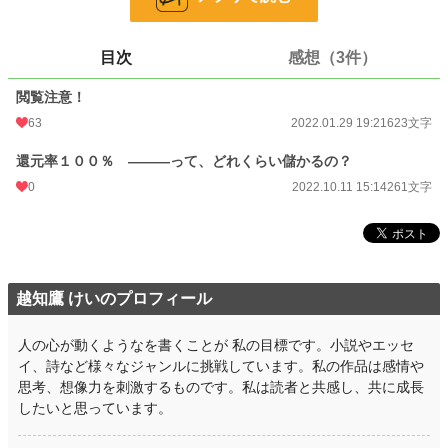
文字数
884
更新日時
2022.10.11 15:14
目次
感想（3件）
初回公開日時
2022.01.29 19:21
閲覧注意！
初回完結日時
2022.01.29 19:21
63
2022.01.29 19:21
623文字
週間ポイント
507 pt (14,424 位)
還元率１００％ ―――って、どれくらい儲かるの？
月間ポイント
2,230 pt (14,878 位)
0
2022.10.11 15:14
261文字
年間ポイント
36,819 pt (13,131 位)
累計ポイント
207,720 pt (19,472 位)
越知鷹 けいのプロフィール
人の心が動くようなを書くことが 私の目標です。小説やエッセ
イ、詩など様々なジャンルに挑戦しています。私の作品は感情や
思考、想像力を刺激するものです。私は読者と共感し、共に成長
したいと思っています。