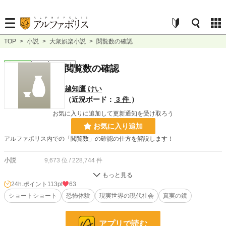
TOP
>
小説
>
大衆娯楽小説
>
閲覧数の確認
大衆娯楽
完結
ｼｮｰﾄｼｮｰﾄ
閲覧数の確認
越知鷹 けい
（近況ボード：
3 件
）
お気に入りに追加して更新通知を受け取ろう
お気に入り追加
アルファポリス内での「閲覧数」の確認の仕方を解説します！
小説
9,673 位 / 228,744 件
大衆娯楽
165 位 / 6,070 件
24h.ポイント
113pt
63
お気に入り
ショートショート
8
恐怖体験
現実世界の現代社会
真実の鏡
24h.ポイント
113 pt
アプリで読む