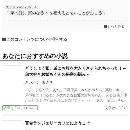
2023-02-27 23:23:48
『 家の庭に 実のなる木 を植えると悪いことがおこる 』
もっと見る
このコンテンツについて報告する
あなたにおすすめの小説
どうしよう私、弟にお腹を大きくさせられちゃった！～
弟大好きお姉ちゃんの秘密の悩み～
さいとう みさき
「ま、まさか!?」 あたし三鷹優美（みたかゆうみ）高校一年生。
弟の晴仁（はると）が大好きな普通のお姉ちゃん。 弟とは凄く仲
が良いの！ それはそれはものすごく‥‥‥ 「あん、晴仁いきなり
そんなのお口に入らないよぉ～♡」 そんな関係のあたしたち。 で
文字数：9,943
恋愛
完結
ｼｮｰﾄｼｮｰﾄ
もある日トイレであたしはアレが来そうなのになかなか来ないの
も気にもせずスカートのファスナーを上げると‥‥‥ 「うそっ！
お腹が出て来てる!?」 お姉ちゃんの秘密の悩みです。
百合ランジェリーカフェにようこそ！