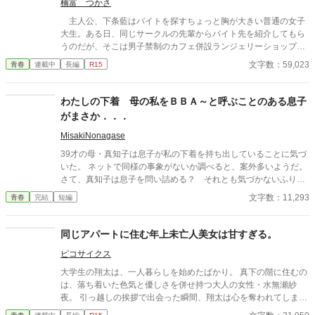
楠富 つかさ
主人公、下条藍はバイトを探すちょっと胸が大きい普通の女子
大生。ある日、同じサークルの先輩からバイト先を紹介してもら
うのだが、そこは男子禁制のカフェ併設ランジェリーショップ
で！？ ちょっとハレンチなお仕事カフェライフ、始まりま
文字数：59,023
青春
連載中
長編
R15
す！！ ※この物語はフィクションであり実在の人物・団体・法律
とは一切関係ありません。 表紙画像はAIイラストです。下着が生
成できないのでビキニで代用しています。
わたしの下着 母の私をＢＢＡ～と呼ぶことのある息子
がまさか．．．
MisakiNonagase
39才の母・真知子は息子が私の下着を持ち出していることに気づ
いた。 ネットで同様の事象がないか調べると、案外多いようだ。
さて、真知子は息子を問い詰める？ それとも気づかないふりを
続けてあげるか？ そのほかに外伝も綴りました。
文字数：11,293
青春
完結
短編
同じアパートに住む年上未亡人美女は甘すぎる。
ピコサイクス
大学生の翔太は、一人暮らしを始めたばかり。 真下の階に住むの
は、落ち着いた色気と優しさを併せ持つ大人の女性・水無瀬紗
夜。 引っ越しの挨拶で出会った瞬間、翔太は心を奪われてしま
う。 偶然にもアルバイト先のスーパーで再会した彼女は、翔太を