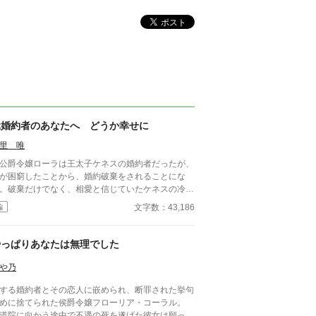
元婚約者のあなたへ どうか幸せに
里 唯
爵令嬢ローラは王太子ケネスの婚約者だったが、
が困窮したことから、婚約破棄をされることにな
。破棄だけでなく、相愛と信じていたケネスの冷酷
態度に傷つき、最後の挨拶もできず別れる。失意を
文字数：43,186
編
いたローラは、国を出て隣国の大学の奨学生となる
とを決意する。 隣国は3年前、疫病が広がり大打
を受け、国全体が復興への熱意に満ち、ローラもそ
やっぱりあなたは無理でした
熱意に染まり勉学に勤しむ日々を送っていたとこ
、ある日、一人の「学生」がローラに声をかけてき
や乃
―――。
する婚約者とその恋人に嵌められ、断罪された挙句
めに捨てられた侯爵令嬢フローリア・コーラル。
道院に向かう途中で不遇の死を遂げた彼女は願っ