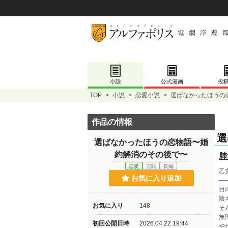
小説
公式漫画
投
TOP
>
小説
>
恋愛小説
>
選ばなかったほうの
作品の情報
選
選ばなかったほうの恋物語〜婚
約解消のその後で〜
肺
恋愛
完結
長編
乙
お気に入り追加
—
目
陰
お気に入り
148
そ
無
初回公開日時
2026.04.22 19:44
や