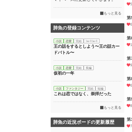
もっと見る
第
肺魚の登録コンテンツ
第
小説
恋愛
完結
ｼｮｰﾄｼｮｰﾄ
王の話をするとしよう〜王の話カー
ドバトル〜
第
小説
恋愛
完結
長編
仮初の一年
第
小説
ファンタジー
完結
短編
これは恋ではなく、崇拝だった
第
もっと見る
第
肺魚の近況ボードの更新履歴