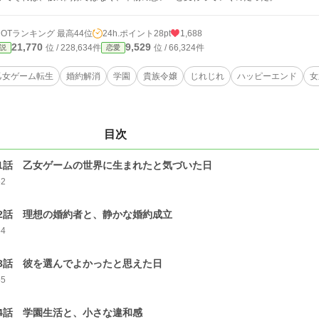
HOTランキング 最高44位
24h.ポイント
28pt
1,688
21,770
9,529
位 / 228,634件
位 / 66,324件
説
恋愛
乙女ゲーム転生
婚約解消
学園
貴族令嬢
じれじれ
ハッピーエンド
女
目次
1話 乙女ゲームの世界に生まれたと気づいた日
62
2話 理想の婚約者と、静かな婚約成立
54
3話 彼を選んでよかったと思えた日
55
4話 学園生活と、小さな違和感