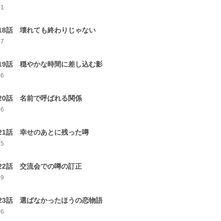
81
18話 壊れても終わりじゃない
67
19話 穏やかな時間に差し込む影
56
20話 名前で呼ばれる関係
86
21話 幸せのあとに残った噂
75
22話 交流会での噂の訂正
69
23話 選ばなかったほうの恋物語
96