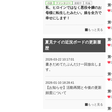
小説
ファンタジー
連載中
長編
第
私、ヒロインではなく悪役令嬢のお
母様に転生したみたい。娘を全力で
幸せにします！
第
もっと見る
第
夏見ナイの近況ボードの更新履
歴
第
2026-03-22 10:17:01
書きだめてたぶんだけ一回放出しま
す。
第
2026-01-10 18:28:41
【お知らせ】活動再開と今後の更新
第
頻度について
もっと見る
第