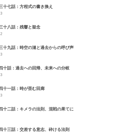
三十七話：方程式の書き換え
13
三十八話：残響と疑念
12
三十九話：時空の漣と過去からの呼び声
13
四十話：過去への回帰、未来への分岐
13
四十一話：時が歪む回廊
13
四十二話：キメラの法則、混戦の果てに
3
四十三話：交差する意志、砕ける法則