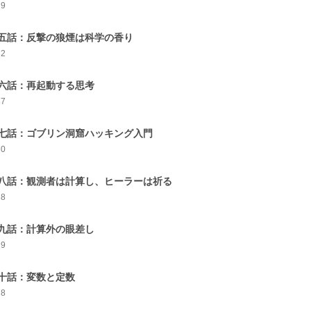
29
五話：反撃の狼煙は科学の香り
32
六話：再起動する思考
37
七話：ゴブリン洞窟ハッキング入門
30
八話：観測者は計算し、ヒーラーは祈る
28
九話：計算外の眼差し
29
十話：変数と定数
28