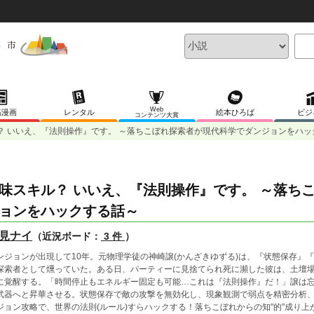
Web
稿漫画
レンタル
絵本ひろば
ビジ
コンテンツ大賞
？ いいえ、『法則操作』です。 ～落ちこぼれ探索者が現代科学でダンジョンをハッ
味スキル？ いいえ、『法則操作』です。 ～落ち
ョンをハックする話～
見ナイ
（近況ボード：
3 件
）
ンジョンが出現して10年。元物理学徒の神崎譲(かんざきゆずる)は、『状態保存』
探索者として燻っていた。ある日、パーティーに見捨てられ死に瀕した彼は、土壇
に覚醒する。「時間停止もエネルギー固定も可能…これは『法則操作』だ！」譲は
武器へと昇華させる。状態保存で敵の攻撃を無効化し、現象観測で弱点を精密分析
ジョン攻略で、世界の法則(ルール)すらハックする！落ちこぼれからの知"的"成り