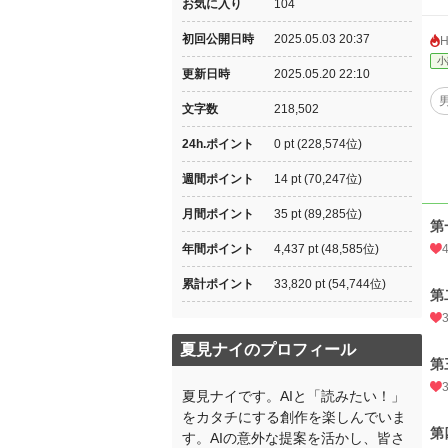
お気に入り
104
初回公開日時
2025.05.03 20:37
小
更新日時
2025.05.20 22:10
文字数
218,502
24h.ポイント
0 pt (228,574位)
週間ポイント
14 pt (70,247位)
月間ポイント
35 pt (89,285位)
第
年間ポイント
4,437 pt (48,585位)
累計ポイント
33,820 pt (54,744位)
第
夏見ナイのプロフィール
第
夏見ナイです。AIと「読みたい！」
をカタチにする創作を楽しんでいま
第
す。AIの意外な提案を活かし、皆さ