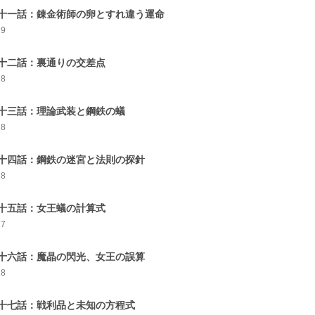
十一話：錬金術師の卵とすれ違う運命
29
十二話：裏通りの交差点
28
十三話：理論武装と鋼鉄の蟻
28
十四話：鋼鉄の迷宮と法則の探針
28
十五話：女王蟻の計算式
27
十六話：魔晶の閃光、女王の誤算
28
十七話：戦利品と未知の方程式