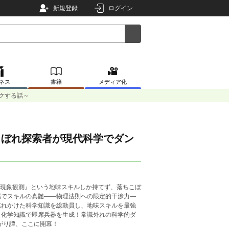
新規登録
ログイン
ネス
書籍
メディア化
クする話～
こぼれ探索者が現代科学でダン
『現象観測』という地味スキルしか持てず、落ちこぼ
場でスキルの真髄――物理法則への限定的干渉力―
忘れかけた科学知識を総動員し、地味スキルを最強
、化学知識で即席兵器を生成！常識外れの科学的ダ
上がり譚、ここに開幕！