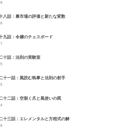
29
十八話：裏市場の評価と新たな変数
28
十九話：令嬢のチェスボード
27
二十話：法則の実験室
25
二十一話：風読む執事と法則の射手
25
二十二話：空裂く爪と風使いの罠
24
二十三話：エレメンタルと方程式の解
28