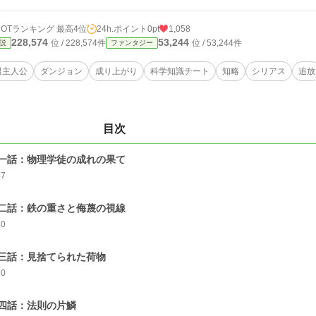
HOTランキング 最高4位
24h.ポイント
0pt
1,058
228,574
53,244
位 / 228,574件
位 / 53,244件
説
ファンタジー
男主人公
ダンジョン
成り上がり
科学知識チート
知略
シリアス
追放
目次
一話：物理学徒の成れの果て
47
二話：鉄の重さと侮蔑の視線
30
三話：見捨てられた荷物
30
四話：法則の片鱗