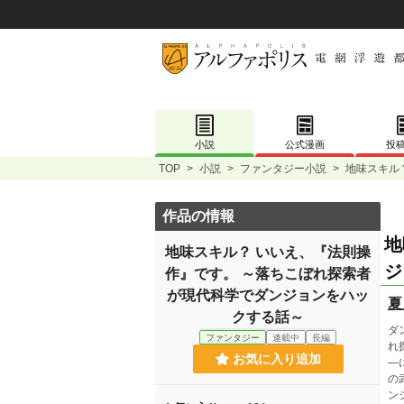
小説
公式漫画
投
TOP
>
小説
>
ファンタジー小説
>
地味スキル
作品の情報
地
地味スキル？ いいえ、『法則操
ジ
作』です。 ～落ちこぼれ探索者
が現代科学でダンジョンをハッ
夏
クする話～
ダ
ファンタジー
連載中
長編
れ
お気に入り追加
―
の
ン