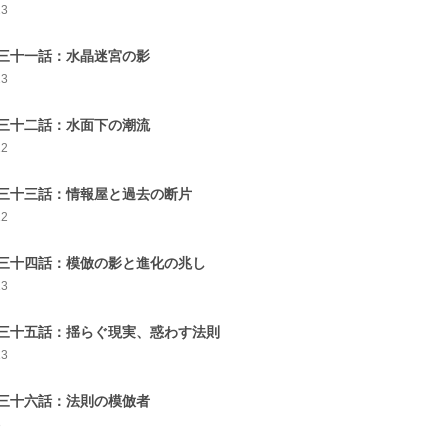
23
三十一話：水晶迷宮の影
23
三十二話：水面下の潮流
22
三十三話：情報屋と過去の断片
12
三十四話：模倣の影と進化の兆し
13
三十五話：揺らぐ現実、惑わす法則
13
三十六話：法則の模倣者
3