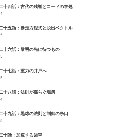
二十四話：古代の残響とコードの在処
24
二十五話：暴走方程式と脱出ベクトル
25
二十六話：黎明の先に待つもの
25
二十七話：重力の井戸へ
25
二十八話：法則が揺らぐ場所
24
二十九話：黒球の法則と制御の糸口
25
三十話：加速する歯車