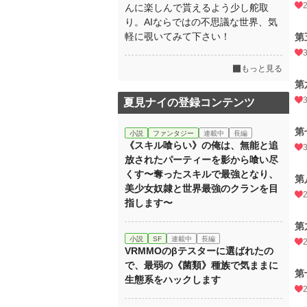
んに楽しんで貰えるよう少し舵取
り。AIならではの不思議な世界、気
軽に覗いてみて下さい！
第
もっと見る
第
夏見ナイの登録コンテンツ
第
小説
ファンタジー
連載中
長編
《スキル喰らい》の俺は、無能と追
放されたパーティーを影から喰い尽
くす〜奪ったスキルで最強となり、
第
美少女奴隷と世界最強のクランを目
指します〜
第
小説
SF
連載中
長編
VRMMOのβテスターに選ばれたの
で、最弱の《菌類》種族で気ままに
第
生態系をハックします