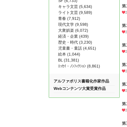
SF (6,733)
第
キャラ文芸 (5,634)
ライト文芸 (9,589)
青春 (7,912)
現代文学 (9,598)
第
大衆娯楽 (6,072)
経済・企業 (439)
歴史・時代 (3,230)
第
児童書・童話 (4,651)
絵本 (1,044)
BL (31,381)
第
ｴｯｾｲ・ﾉﾝﾌｨｸｼｮﾝ (8,861)
アルファポリス書籍化作家作品
第
Webコンテンツ大賞受賞作品
第
第