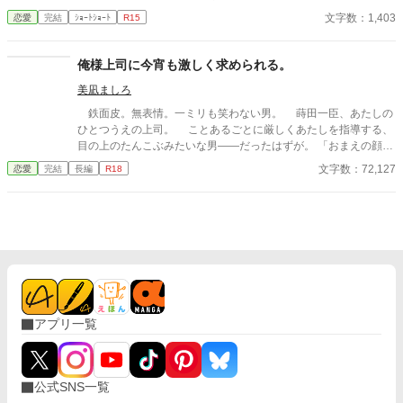
関係は、予想もしない結末を迎える。
文字数：1,403
恋愛
完結
ｼｮｰﾄｼｮｰﾄ
R15
俺様上司に今宵も激しく求められる。
美凪ましろ
鉄面皮。無表情。一ミリも笑わない男。 蒔田一臣、あたしの
ひとつうえの上司。 ことあるごとに厳しくあたしを指導する、
目の上のたんこぶみたいな男――だったはずが。 「おまえの顔、
えっろい」 神様仏様どうしてあたしはこの男に今宵も激しく愛
文字数：72,127
恋愛
完結
長編
R18
しこまれているのでしょう。 ――2000年代初頭、IT系企業で懸
命に働く新卒女子×厳しめの俺様男子との恋物語。 ＊＊2026.01.0
2start～2026.01.17end＊＊ ◆エブリスタ様にも掲載。人気沸騰
中です！ https://estar.jp/novels/26513389
アプリ一覧
公式SNS一覧