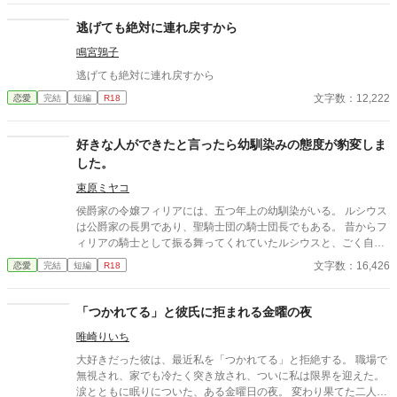
逃げても絶対に連れ戻すから
鳴宮鶉子
逃げても絶対に連れ戻すから
文字数：12,222
恋愛
完結
短編
R18
好きな人ができたと言ったら幼馴染みの態度が豹変しま
した。
束原ミヤコ
侯爵家の令嬢フィリアには、五つ年上の幼馴染がいる。 ルシウス
は公爵家の長男であり、聖騎士団の騎士団長でもある。 昔からフ
ィリアの騎士として振る舞ってくれていたルシウスと、ごく自然
に婚約者になっていた。 しかし、ある日の夜会で、「ルシウス様
文字数：16,426
恋愛
完結
短編
R18
はわがままな妹と結婚をしなければならず、可哀想」という噂話
を聞いてしまう。 自分のせいでルシウスは想い人と添い遂げられ
ないのだと気づいたフィリアは、ルシウスに告げる。 「私、好き
「つかれてる」と彼氏に拒まれる金曜の夜
な人ができました」 だから、あなたとは結婚できないのだという
唯崎りいち
嘘を──。
大好きだった彼は、最近私を「つかれてる」と拒絶する。 職場で
無視され、家でも冷たく突き放され、ついに私は限界を迎えた。
涙とともに眠りについた、ある金曜日の夜。 変わり果てた二人の