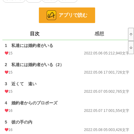
★７話から１日１話更新 朝５：00
★R-18には※R-18マークをつけます。飛ばして読むことも可能です。
アプリで読む
★視点切り替えあり
小説
38,895 位 / 228,957 件
目次
感想
恋愛
16,878 位 / 66,405 件
1 私達には婚約者がいる
お気に入り
680
15
2022.05.06 05:21
2,940文字
24h.ポイント
7 pt
2 私達には婚約者がいる（2）
文字数
92,333
15
2022.05.06 17:00
1,726文字
更新日時
2022.06.06 05:00
3 近くて 遠い
初回公開日時
2022.05.06 05:21
15
2022.05.07 05:00
2,765文字
初回完結日時
2022.06.06 05:06
4 婚約者からのプロポーズ
16
2022.05.07 17:00
1,554文字
週間ポイント
323 pt (19,102 位)
5 彼の手の内
月間ポイント
1,371 pt (20,062 位)
16
2022.05.08 05:00
3,426文字
年間ポイント
13,024 pt (26,645 位)