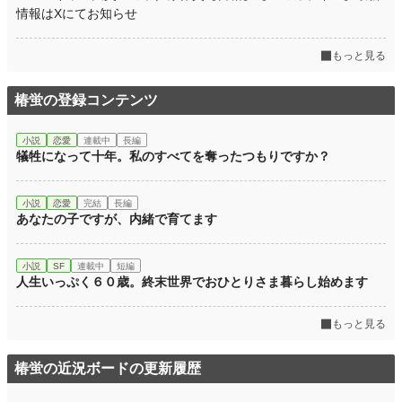
情報はXにてお知らせ
もっと見る
椿蛍の登録コンテンツ
小説
恋愛
連載中
長編
犠牲になって十年。私のすべてを奪ったつもりですか？
小説
恋愛
完結
長編
あなたの子ですが、内緒で育てます
小説
SF
連載中
短編
人生いっぷく６０歳。終末世界でおひとりさま暮らし始めます
もっと見る
椿蛍の近況ボードの更新履歴