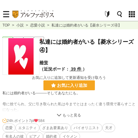
TOP
>
小説
>
恋愛小説
>
私達には婚約者がいる【菱水シリーズ④】
恋愛
完結
短編
R18
私達には婚約者がいる【菱水シリーズ
④】
椿蛍
（近況ボード：
39 件
）
お気に入りに追加して更新通知を受け取ろう
お気に入り追加
私には婚約者がいる―――そしてあなたにも。
母に捨てられ、父に引き取られた私は今までとはまったく違う環境で暮らすこと
になった。
でも、父には本妻とその子供がいた。
渋木家のお嬢様となった私は婚約者を決められてしまう。
24h.ポイント
7pt
584
けれど、私が好きになったのは婚約者とは別の人。
恋愛
エタニティ
ざまあ要素あり
バイオリニスト
天才
有名人の彼
ピアノ
婚約者
イケメン
★６話まで１日２話更新