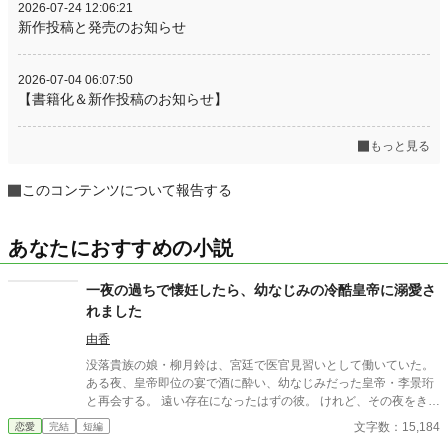
2026-07-24 12:06:21
新作投稿と発売のお知らせ
2026-07-04 06:07:50
【書籍化＆新作投稿のお知らせ】
もっと見る
このコンテンツについて報告する
あなたにおすすめの小説
一夜の過ちで懐妊したら、幼なじみの冷酷皇帝に溺愛さ
れました
由香
没落貴族の娘・柳月鈴は、宮廷で医官見習いとして働いていた。
ある夜、皇帝即位の宴で酒に酔い、幼なじみだった皇帝・李景珩
と再会する。 遠い存在になったはずの彼。 けれど、その夜をきっ
かけに月鈴の運命は大きく動き出す。 冷酷と恐れられる皇帝が、
文字数：15,184
恋愛
完結
短編
なぜか彼女だけには甘すぎて――。