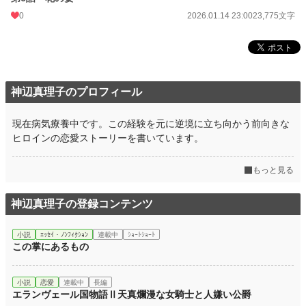
0
2026.01.14 23:00
23,775文字
年間ポイント
1,691 pt (71,444 位)
累計ポイント
1,691 pt (173,423 位)
神辺真理子のプロフィール
現在病気療養中です。この経験を元に逆境に立ち向かう前向きな
ヒロインの恋愛ストーリーを書いています。
もっと見る
神辺真理子の登録コンテンツ
小説
ｴｯｾｲ・ﾉﾝﾌｨｸｼｮﾝ
連載中
ｼｮｰﾄｼｮｰﾄ
この掌にあるもの
小説
恋愛
連載中
長編
エランヴェール国物語Ⅱ天真爛漫な女騎士と人嫌い公爵