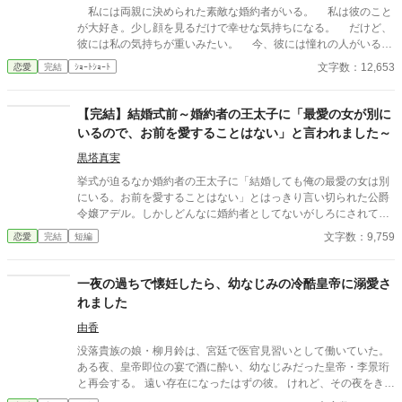
私には両親に決められた素敵な婚約者がいる。 私は彼のこと
が大好き。少し顔を見るだけで幸せな気持ちになる。 だけど、
彼には私の気持ちが重いみたい。 今、彼には憧れの人がいる。
その人は大人びた雰囲気をもつ二つ上の先輩。 彼は心は自由で
文字数：12,653
恋愛
完結
ｼｮｰﾄｼｮｰﾄ
いたい言っていた。 その女性と話す時、私には見せない楽しそ
うな笑顔を向ける貴方を見て、胸が張り裂けそうになる。 友人
たちは言う。お互いに干渉しない割り切った夫婦のほうが気が楽
【完結】結婚式前～婚約者の王太子に「最愛の女が別に
だって……。 だから私は彼が自由になれるように、魔女にこの
いるので、お前を愛することはない」と言われました～
激しい気持ちを封印してもらったの。 ※このお話はハッピーエン
ドではありません。 ※短いお話でサクサクと進めたいと思いま
黒塔真実
す。
挙式が迫るなか婚約者の王太子に「結婚しても俺の最愛の女は別
にいる。お前を愛することはない」とはっきり言い切られた公爵
令嬢アデル。しかしどんなに婚約者としてないがしろにされても
女性としての誇りを傷つけられても彼女は平気だった。なぜなら
文字数：9,759
恋愛
完結
短編
大切な「心の拠り所」があるから……。しかし、王立学園の卒業
ダンスパーティーの夜、アデルはかつてない、世にも酷い仕打ち
を受けるのだった―― ※神視点。■なろうにも別タイトルで重
一夜の過ちで懐妊したら、幼なじみの冷酷皇帝に溺愛さ
複投稿←【ジャンル日間4位】。
れました
由香
没落貴族の娘・柳月鈴は、宮廷で医官見習いとして働いていた。
ある夜、皇帝即位の宴で酒に酔い、幼なじみだった皇帝・李景珩
と再会する。 遠い存在になったはずの彼。 けれど、その夜をきっ
かけに月鈴の運命は大きく動き出す。 冷酷と恐れられる皇帝が、