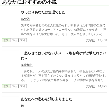
あなたにおすすめの小説
やっぱりあなたは無理でした
あや乃
愛する婚約者とその恋人に嵌められ、断罪された挙句惨めに捨て
られた侯爵令嬢フローリア・コーラル。 修道院に向かう途中で不
遇の死を遂げた彼女は願った、もう一度人生をやり直したいと―
― 目覚めた時彼女の時間は半年前に巻き戻っていた。 今度こそ第
文字数：13,458
恋愛
完結
短編
一王子ジュリアンの心を取り戻し「愛する人から愛される」とい
うささやかな願いを叶えたいと奮闘するフローリアだが、半年後
フローリアが断罪されたあの日が再び訪れてしまう。 同じ光景、
怒らせてはいけない人々 ～雉も鳴かずば撃たれまい
同じ台詞、何もかもが同じ……でもたった一つだけ違っているこ
に～
とがあって！？ ※「小説家になろう」さまにも掲載中
美袋和仁
ある夜、一人の少女が婚約を解消された。根も葉もない噂によ
る冤罪だが、事を荒立てたくない彼女は従容として婚約解消され
る。 しかしその背後で爆音が轟き、一人の男性が姿を見せた。
彼は少女の父親。 怒らせてはならない人々に繋がる少女の婚約
文字数：14,895
恋愛
完結
短編
解消が、思わぬ展開を導きだす。 なんとなくの一気書き。御笑
覧下さると幸いです。
あなたへの恋心を消し去りました
鍋