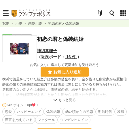
TOP
>
小説
>
恋愛小説
>
初恋の君と偽装結婚
恋愛
完結
長編
初恋の君と偽装結婚
神辺真理子
（近況ボード：
16 件
）
お気に入りに追加して更新通知を受け取ろう
お気に入り追加
横浜で薬屋をしていた新之介は多額の借金を負い、金を借りた藤堂家から鷹栖伯
爵家の娘との偽装結婚に協力すれば借金は無しにしてやると持ちかけられた。
選択肢のない新之介は承諾し、鷹栖家の娘、結子と結婚する。
しかし、結子は障害があることから世間からは隠された存在だった。
鷹栖家の敷地内でひっそりと暮らす結子は、華族としての誇りが高く、庶民の新
之介には居丈高に接した。
24h.ポイント
0pt
0
一方で、華族の女性が働くことがない世にもかかわらず、翻訳業を生業とする珍
恋愛
ハッピーエンド
偽装結婚
幼い頃からの初恋
明治時代
和風
しい生活を送っていた。
障害を抱えている
ファタール
ツンデレヒロイン
新之介は結子からの助言で薬師としての腕を活かしながら生活をする。
それは、借金取りに追われるよりもずっと幸福な生活だった。