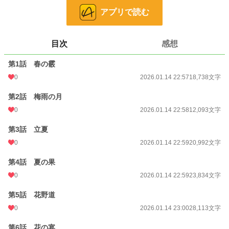
一方、結子は素直になれないながらも新之介との距離を縮め、2人は使用人公認
アプリで読む
の仲になる。
しかし、新之介を鷹栖家へ送り込んだ藤堂家や、結子に横恋慕する柏木伯爵が現
れて･･････
ツンデレお嬢様とお人好しの薬屋の偽装結婚はどうなる！？
目次
感想
小説
228,623 位 / 228,623 件
第1話 春の霰
0
2026.01.14 22:57
18,738文字
恋愛
66,323 位 / 66,323 件
第2話 梅雨の月
お気に入り
0
0
2026.01.14 22:58
12,093文字
24h.ポイント
0 pt
第3話 立夏
文字数
127,545
0
2026.01.14 22:59
20,992文字
更新日時
2026.01.14 23:00
第4話 夏の果
初回公開日時
2026.01.14 22:57
0
2026.01.14 22:59
23,834文字
初回完結日時
2026.01.14 22:57
第5話 花野道
週間ポイント
0 pt (228,623 位)
0
2026.01.14 23:00
28,113文字
月間ポイント
21 pt (99,984 位)
第6話 花の宴