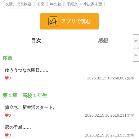
友情、成長物語
初恋
年の差
手紙文
小説家志望
春になり、横浜にある全寮制の名門女子高に入学した彼女は、自分を進学させて
くれた施設の理事を「あしながおじさん」と呼び、その人物に宛てて手紙を出す
アプリで読む
ようになる。
慣れない都会での生活・初めて持つスマートフォン・そして初恋……。
戸惑いながらも親友の牧村さやかや辺唐院珠莉（へんとういんじゅり）と助け合
目次
感想
いながら、愛美は寮生活に慣れていく。
そして彼女は、幼い頃からの夢である小説家になるべく動き出すけれど――。
序章
（原作：ジーン・ウェブスター『あしながおじさん』）
ゆううつな水曜日……
小説
228,607 位 / 228,607 件
0
2025.02.15 10:26
8,807文字
ライト文芸
9,591 位 / 9,591 件
第１章 高校１年生
お気に入り
3
24h.ポイント
0 pt
旅立ち、新生活スタート。
0
2025.02.15 10:26
10,231文字
文字数
357,047
恋の予感……
更新日時
2025.09.12 15:21
0
2025.02.15 10:27
13,535文字