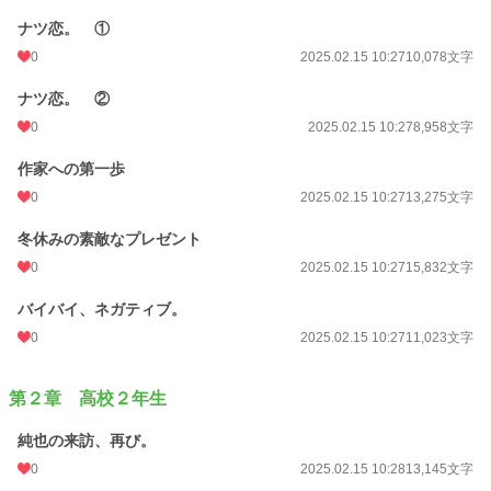
初回公開日時
2025.01.18 14:25
ナツ恋。 ①
初回完結日時
2025.09.24 19:17
0
2025.02.15 10:27
10,078文字
週間ポイント
0 pt (228,607 位)
ナツ恋。 ②
月間ポイント
56 pt (77,878 位)
0
2025.02.15 10:27
8,958文字
年間ポイント
3,392 pt (54,721 位)
作家への第一歩
累計ポイント
9,280 pt (99,771 位)
0
2025.02.15 10:27
13,275文字
冬休みの素敵なプレゼント
0
2025.02.15 10:27
15,832文字
バイバイ、ネガティブ。
0
2025.02.15 10:27
11,023文字
第２章 高校２年生
純也の来訪、再び。
0
2025.02.15 10:28
13,145文字