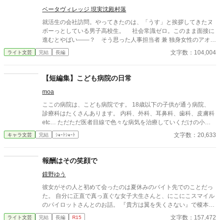
ベータヴィレッジ 現実沈殿村落
就活生の会社訪問。やってきたのは、「うす」と挨拶してきたヌ
ボーっとしている男子高校生。 社会常識ゼロ。このまま面接に
進むとやばい――？ そう思った人事担当者 兼 独身女性のアオイ
は、会社に内緒であれやこれやと面倒を見ていきます。 人事担
文字数：104,004
ライト文芸
完結
長編
当者のお姉さんが朴訥系男子高校生を愛でるお話。
【短編集】こども病院の日常
moa
ここの病院は、こども病院です。 18歳以下の子供が通う病院、
診療科はたくさんあります。 内科、外科、耳鼻科、歯科、皮膚科
etc… ただただ医者目線で色々な病気を治療していくだけの小説
です。 恋愛要素などは一切ありません。 密着病院24時！的な感
文字数：20,633
キャラ文芸
完結
ｼｮｰﾄｼｮｰﾄ
じです。 人物像などは表記していない為、読者様のご想像にお任
せします。 ※泣く表現、痛い表現など嫌いな方は読むのをお控え
ください。 歯科以外の医療知識はそこまで詳しくないのですみま
報酬はその笑顔で
せんがご了承ください。
鏡野ゆう
彼女がその人と初めて会ったのは夏休みのバイト先でのことだっ
た。 自分に正直で真っ直ぐな女子大生さんと、にこにこスマイル
のパイロットさんとのお話。 『貴方は翼を失くさない』で榎本さ
んの部下として登場した飛行教導群のパイロット、但馬一尉のお
文字数：157,472
ライト文芸
完結
長編
R15