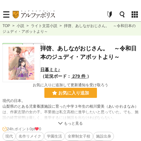
TOP
>
小説
>
ライト文芸小説
>
拝啓、あしながおじさん。 ～令和日本の
ジュディ・アボットより～
ライト文芸
完結
長編
拝啓、あしながおじさん。 ～令和日
本のジュディ・アボットより～
日暮ミミ♪
（近況ボード：
279 件
）
お気に入りに追加して更新通知を受け取ろう
お気に入り追加
現代の日本。
山梨県のとある児童養護施設に育った中学３年生の相川愛美（あいかわまなみ）
は、作家志望の女の子。卒業後は私立高校に進学したいと思っていた。でも、施
設の経営状態は厳しく、進学するには施設を出なければならない。
そんな愛美に「進学費用を援助してもいい」と言ってくれる人物が現れる。
24h.ポイント
0pt
0
園長先生はその人物の名前を教えてくれないけれど、読書家の愛美には何となく
現代
名作リメイク
学園生活
全寮制女子校
施設出身
自分の状況が『あしながおじさん』のヒロイン・ジュディと重なる。