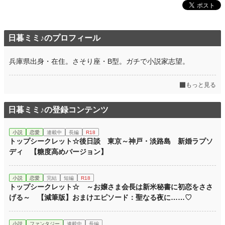
日暮ミミ♪のプロフィール
兵庫県出身・在住。さそり座・B型。ガチで小説家志望。
もっと見る
日暮ミミ♪の登録コンテンツ
小説
恋愛
連載中
長編
R18
トップシークレット☆後日談 東京～神戸・淡路島 新婚ラプソ
ディ 【糖度高めバージョン】
小説
恋愛
完結
短編
R18
トップシークレット☆ ～お嬢さま会長は新米秘書に初恋をささ
げる～ 【減筆版】おまけエピソード：聖なる夜に……♡
小説
ファンタジー
連載中
長編