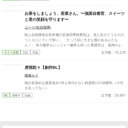
話です。 ※小説家になろう、カクヨムでも公開中※
お茶をしましょう、若菜さん。〜強面自衛官、スイーツ
と君の笑顔を守ります〜
ユーリ(佐伯瑠璃)
陸上自衛隊衛生科所属の安達四季陸曹長は、見た目がどうもヤの
つく人ににていて怖い。 「だって顔に大きな傷があるんだも
ん！」 体力徽章もレンジャー徽章も持った看護官は、鬼神のよう
に荒野を走る。 実は怖いのは顔だけで、本当はとても優しくて怒
文字数：75,129
ライト文芸
完結
長編
鳴ったりイライラしたりしない自衛官。 寺の住職になった方が良
いのでは？そう思うくらいに懐が大きく、上官からも部下からも
慕われ頼りにされている。 スイーツ大好き、奥さん大好きな安達
虎視眈々【創作BL】
陸曹長の若かりし日々を振り返るお話です。 ※フィクションで
猫塚ルイ
す。 ※カクヨム、小説家になろうにも公開しています。
独占欲強めな腹黒攻め×何も気付かない鈍感受けの溺愛BL（※付
き合ってない）
文字数：20,907
BL
連載中
短編