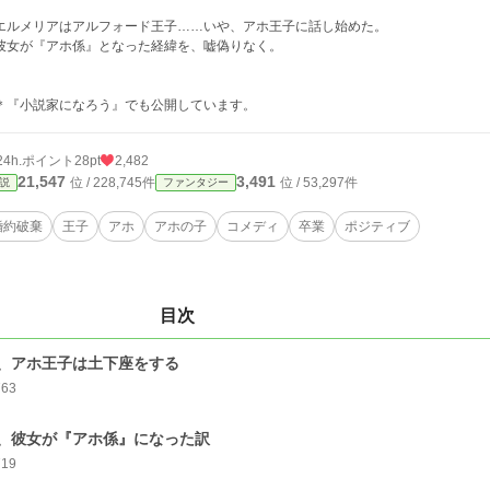
ルメリアはアルフォード王子……いや、アホ王子に話し始めた。
女が『アホ係』となった経緯を、嘘偽りなく。
『小説家になろう』でも公開しています。
24h.ポイント
28pt
2,482
21,547
3,491
位 / 228,745件
位 / 53,297件
説
ファンタジー
婚約破棄
王子
アホ
アホの子
コメディ
卒業
ポジティブ
目次
、アホ王子は土下座をする
763
、彼女が『アホ係』になった訳
719