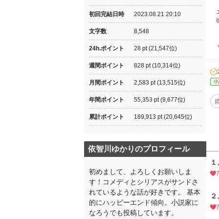
エ
初回完結日時
2023.08.21 20:10
彼
文字数
8,548
＊
24h.ポイント
28 pt (21,547位)
週間ポイント
828 pt (10,314位)
小
月間ポイント
2,583 pt (13,515位)
年間ポイント
55,353 pt (9,677位)
累計ポイント
189,913 pt (20,645位)
依智川ゆかりのプロフィール
１
初めまして、よろしくお願いしま
す！コメディとシリアスがサンドさ
れているような話が好きです。 基本
２
的にハッピーエンド傾向。小説家に
なろうでも投稿しています。