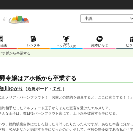
Web
稿漫画
レンタル
絵本ひろば
ビジ
コンテンツ大賞
アホ係から卒業する
爵令嬢はアホ係から卒業する
智川ゆかり
（近況ボード：
7 件
）
エルメリア・バーンフラウト！ お前との婚約を破棄すると、ここに宣言する！！
約相手だったアルフォード王子からそんな宣言を受けたエルメリア。
んな王子は、数日後バーンフラウト家にて、土下座を披露する事になる。
や、婚約破棄自体はむしろ願ったり叶ったりだったんですが、あなた本当に分か
故、私があなたと婚約する事になったのか。そして、何故公爵令嬢である私が『ア