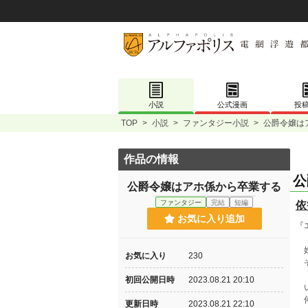
小説
公式漫画
投
TOP
>
小説
>
ファンタジー小説
>
公爵令嬢は
作品の情報
公
公爵令嬢はアホ係から卒業する
ファンタジー
完結
短編
依
お気に入り追加
『
婚
お気に入り
230
そ
初回公開日時
2023.08.21 20:10
い
何
更新日時
2023.08.21 22:10