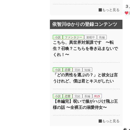
３
もっと見る
依智川ゆかりの登録コンテンツ
小説
ファンタジー
連載中
長編
こちら、異世界対策課です 〜転
生？召喚？こちらを巻き込まないで
くれ！〜
小説
恋愛
完結
短編
「どの男性を選ぶの？」と彼女は言
うけれど、僕は君とキスがしたい
小説
恋愛
完結
長編
R15
【本編完】呪いで服がハジけ飛ぶ王
様の話 〜全裸王の溺愛侍女〜
もっと見る