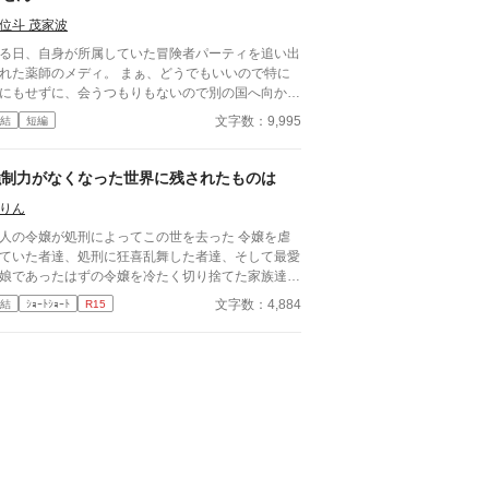
位斗 茂家波
る日、自身が所属していた冒険者パーティを追い出
れた薬師のメディ。 まぁ、どうでもいいので特に
にもせずに、会うつもりもないので別の国へ向かっ
しまった。 だが、密かに彼女を大事にしていた人
文字数：9,995
結
短編
ちの逆鱗に触れてしまったようであった‥‥‥ た
にやりたくなる短編。 ちょっと連載作品 「拾った
イドゴーレムによって、いつの間にか色々されてい
強制力がなくなった世界に残されたものは
 ～何このメイド、ちょっと怖い～」に登場してい
りん
方が登場したりしますが、どうぞ読んでみてくださ
。
人の令嬢が処刑によってこの世を去った 令嬢を虐
ていた者達、処刑に狂喜乱舞した者達、そして最愛
娘であったはずの令嬢を冷たく切り捨てた家族達
界の強制力が解けたその瞬間、その世界はどうなる
文字数：4,884
結
ｼｮｰﾄｼｮｰﾄ
R15
のか その世界を狂わせたものは