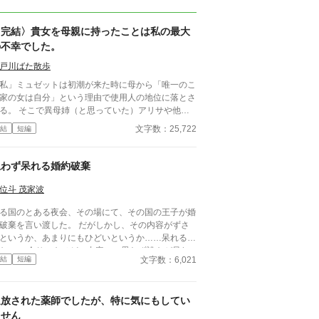
〈完結〉貴女を母親に持ったことは私の最大
の不幸でした。
戸川ばた散歩
私」ミュゼットは初潮が来た時に母から「唯一のこ
家の女は自分」という理由で使用人の地位に落とさ
る。 そこで異母姉（と思っていた）アリサや他の
用人達から仕事を学びつつ、母への復讐を心に秘め
文字数：25,722
結
短編
こととなる。 二年後にアリサの乳母マルティーヌ
もとに逃がされた彼女は、父の正体を知りたいアリ
に応える形であちこち飛び回り、情報を渡してい
思わず呆れる婚約破棄
。 やがて本当の父親もわかり、暖かい家庭を手に
れることもできる見込みも立つ。 そんな彼女にと
位斗 茂家波
の母の最期は。 「この女を家に入れたことが父
る国のとある夜会、その場にて、その国の王子が婚
とっての致命傷でした。」のミュゼットのスピンオ
破棄を言い渡した。 だがしかし、その内容がずさ
。 番外編にするとまた本編より長くなったりやや
というか、あまりにもひどいというか……呆れるし
しくなりそうなんでもう分けることに。
ない。 余りにもひどい内容に、思わず誰もが呆れ
文字数：6,021
結
短編
まうのであった。 ……ネタバレのような気がす
。しかし、良い紹介分が思いつかなかった。 よく
るざまぁ系婚約破棄物ですが、第3者視点よりお送
追放された薬師でしたが、特に気にもしてい
いたします。
ません