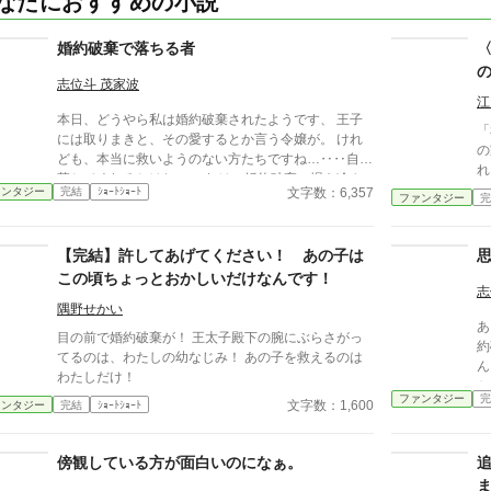
なたにおすすめの小説
婚約破棄で落ちる者
志位斗 茂家波
江
本日、どうやら私は婚約破棄されたようです、 王子
「
には取りまきと、その愛するとか言う令嬢が。 けれ
の
ども、本当に救いようのない方たちですね…‥‥自ら
れ
落ちてくれるとはね。 これは、婚約破棄の場を冷や
使
文字数：6,357
ァンタジー
完結
ｼｮｰﾄｼｮｰﾄ
やかに観察し、そしてその醜さを見た令嬢の話であ
ファンタジー
完
る
る。 ――――――― ちょっと息抜きに書いてみた婚
の
約破棄物。 テンプレみたいなものですけど、ほぼヒ
サ
【完結】許してあげてください！ あの子は
ロインも主人公も空気のような感じです。
く
この頃ちょっとおかしいだけなんです！
入
志
って
隅野せかい
あ
に
目の前で婚約破棄が！ 王太子殿下の腕にぶらさがっ
約
フ
てるのは、わたしの幼なじみ！ あの子を救えるのは
ん
こ
わたしだけ！
か
ファンタジー
完
てし
文字数：1,600
ァンタジー
完結
ｼｮｰﾄｼｮｰﾄ
る
あ
傍観している方が面白いのになぁ。
り