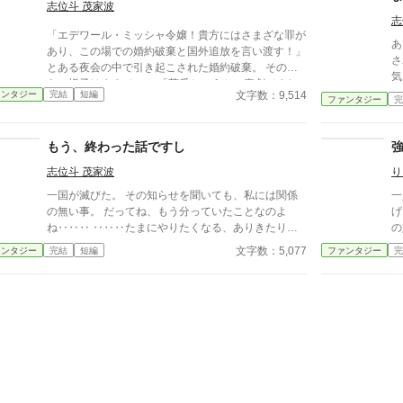
志位斗 茂家波
志
「エデワール・ミッシャ令嬢！貴方にはさまざな罪が
あ
あり、この場での婚約破棄と国外追放を言い渡す！」
さ
とある夜会の中で引き起こされた婚約破棄。 その彼
気
らの様子はまるで…… 「茶番というか、喜劇ですね
て
文字数：9,514
ァンタジー
完結
短編
兄さま」 「うん、周囲が皆呆れたような目で見てい
ファンタジー
完
た
るからな」 思わず漏らしたその感想は、周囲も一
ま
致しているようであった。 これは、そんな馬鹿馬鹿
メ
もう、終わった話ですし
しい婚約破棄現場での、傍観者的な立場で見ていた者
た
たちの語りである。 「帰らずの森のある騒動記」と
志位斗 茂家波
り
る
いう連載作品に乗っている兄妹でもあります。
い
一国が滅びた。 その知らせを聞いても、私には関係
一
の無い事。 だってね、もう分っていたことなのよ
げ
ね‥‥‥ ‥‥‥たまにやりたくなる、ありきたりな
の
婚約破棄ざまぁ(？)もの 少々物足りないような気がす
世
文字数：5,077
ァンタジー
完結
短編
ファンタジー
完
るので、気が向いたらオマケ書こうかな？