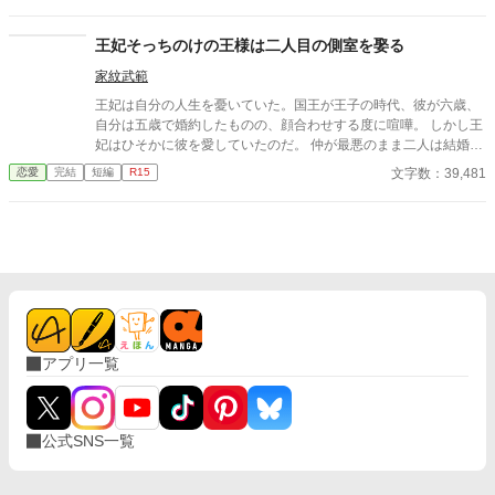
れよと結婚式当日になり、戸惑いながらも結婚を誓うウィリアム
に、セドリックは優しいキスをして……。 そして迎えた初夜。わ
王妃そっちのけの王様は二人目の側室を娶る
けもわからず悲しくなって泣くウィリアムを、セドリックはたく
家紋武範
ましい力で抱きしめる。 「お前がずっと、好きだ」 甘い言葉に、
これまで熱を知らなかったウィリアムの身体が潤み、火照りはじ
王妃は自分の人生を憂いていた。国王が王子の時代、彼が六歳、
める。 ※ムーンライトノベルズ、アルファポリス、pixivへ掲載し
自分は五歳で婚約したものの、顔合わせする度に喧嘩。 しかし王
ています
妃はひそかに彼を愛していたのだ。 仲が最悪のまま二人は結婚
し、結婚生活が始まるが当然国王は王妃の部屋に来ることはな
文字数：39,481
恋愛
完結
短編
R15
い。 そればかりか国王は側室を持ち、さらに二人目の側室を王宮
に迎え入れたのだった。
アプリ一覧
公式SNS一覧