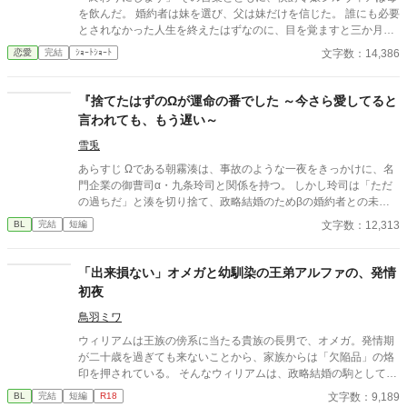
は事もなし』に挿絵をいただいております！ ありがとうござい
を飲んだ。 婚約者は妹を選び、父は妹だけを信じた。 誰にも必要
ます！
とされなかった人生を終えたはずなのに、目を覚ますと三か月前
へと時間は巻き戻っていた。 もう、誰かに愛されるためだけに生
文字数：14,386
恋愛
完結
ｼｮｰﾄｼｮｰﾄ
きるのはやめよう。 そう決めた彼女は、静かに運命を書き換えて
いく。 これは、一度死んだ少女が、自分自身の人生を取り戻すた
めの物語。
『捨てたはずのΩが運命の番でした ～今さら愛してると
言われても、もう遅い～
雪兎
あらすじ Ωである朝霧湊は、事故のような一夜をきっかけに、名
門企業の御曹司α・九条玲司と関係を持つ。 しかし玲司は「ただ
の過ちだ」と湊を切り捨て、政略結婚のためβの婚約者との未来
を選んだ。 深く傷ついた湊は、彼の前から姿を消す。 数か月後―
文字数：12,313
BL
完結
短編
―。 湊の身体は、これまで誰も知らなかった希少な『遅咲きΩ』
として覚醒する。 その瞬間、玲司は初めて湊こそが運命の番だっ
たと知る。 「戻ってきてくれ」 今さら必死に追いかけてくる玲
「出来損ない」オメガと幼馴染の王弟アルファの、発情
司。 だが湊の隣には、自分を支え続けてくれた医師のα・神崎伊
初夜
織がいた。 「あなたは俺を捨てたでしょう」 後悔に苦しむα、執
着する第二のα、そして希少Ωを巡る陰謀。 もう二度と傷つきた
鳥羽ミワ
くないΩが最後に選ぶ相手とは――。 捨てた側の後悔と執着が加
ウィリアムは王族の傍系に当たる貴族の長男で、オメガ。発情期
速する、すれ違いオメガバースBL。
が二十歳を過ぎても来ないことから、家族からは「欠陥品」の烙
印を押されている。 そんなウィリアムは、政略結婚の駒として国
内の有力貴族へ嫁ぐことが決まっていた。しかしその予定が一転
文字数：9,189
BL
完結
短編
R18
し、幼馴染で王弟であるセドリックとの結婚が決まる。 あれよあ