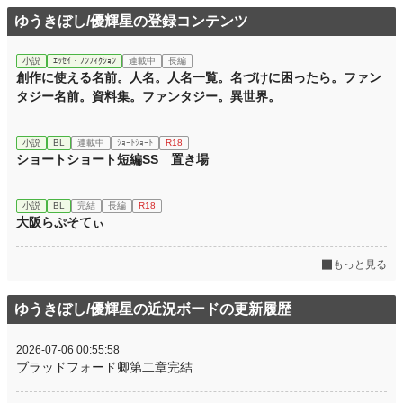
ゆうきぼし/優輝星の登録コンテンツ
小説
ｴｯｾｲ・ﾉﾝﾌｨｸｼｮﾝ
連載中
長編
創作に使える名前。人名。人名一覧。名づけに困ったら。ファン
タジー名前。資料集。ファンタジー。異世界。
小説
BL
連載中
ｼｮｰﾄｼｮｰﾄ
R18
ショートショート短編SS 置き場
小説
BL
完結
長編
R18
大阪らぷそてぃ
もっと見る
ゆうきぼし/優輝星の近況ボードの更新履歴
2026-07-06 00:55:58
ブラッドフォード卿第二章完結