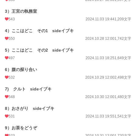
初回公開日時
2024.09.29 23:10
3）王宮の執務室
週間ポイント
295 pt (20,083 位)
543
2024.11.03 19:44
1,209文字
月間ポイント
5,593 pt (7,688 位)
4）ここはどこ その1 sideイブキ
年間ポイント
95,999 pt (6,196 位)
550
2024.10.28 12:00
1,742文字
累計ポイント
368,695 pt (13,108 位)
5）ここはどこ その2 sideイブキ
497
2024.11.03 18:25
1,649文字
6）腹の探り合い
532
2024.10.29 12:00
2,498文字
7) クルト sideイブキ
548
2024.10.30 12:00
1,480文字
8）おさがり sideイブキ
531
2024.11.03 19:55
1,541文字
9）お茶をどうぞ
523
2024.10.31 12:00
1,720文字