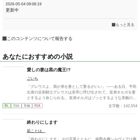
2026-05-04 09:08:19
更新中
もっと見る
このコンテンツについて報告する
あなたにおすすめの小説
愛しの妻は黒の魔王!?
ごいち
「グレウスよ、我が弟を妻として娶るがいい」 ――ある日、平民
出身の近衛騎士グレウスは皇帝に呼び出されて、皇弟オルガを妻
とするよう命じられる。 皇弟オルガはゾッとするような美貌の持
ち主で、貴族の間では『黒の魔王』と怖れられている人物だ。 身
文字数：142,554
BL
完結
長編
R18
分違いの政略結婚に絶望したグレウスだが、いざ結婚してみると
オルガは見事なデレ寄りのツンデレで、しかもその正体は…。 魔
法の国アスファロスで、熊のようなマッチョ騎士とツンデレな
終わりにします
『魔王』がイチャイチャしたり無双したりするお話です。 表紙は
凪ことは。
豚子さん（https://twitter.com/M_buibui）に描いていただきまし
た。ありがとうございます！ 11/28番外編2本と、終話『なべて世
「終わりにします」 その言葉とともに、侯爵令嬢シルヴィアは毒