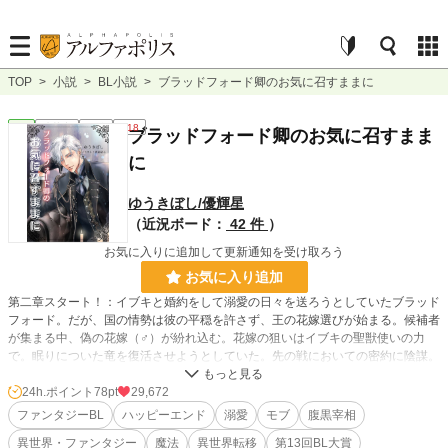
TOP
>
小説
>
BL小説
>
ブラッドフォード卿のお気に召すままに
BL
連載中
長編
R18
ブラッドフォード卿のお気に召すまま
に
ゆうきぼし/優輝星
（近況ボード：
42 件
）
お気に入りに追加して更新通知を受け取ろう
お気に入り追加
第二章スタート！：イブキと婚約をして溺愛の日々を送ろうとしていたブラッド
フォード。だが、国の情勢は彼の平穏を許さず、王の花嫁選びが始まる。候補者
が集まる中、偽の花嫁（♂）が紛れ込む。花嫁の狙いはイブキの聖獣使いの力
で。眠りについた竜を復活させようとしていた。先の戦においての密約に陰謀。
どうやらイブキの瞳の色にも謎があるようで……。旅路にて、彼の頭脳と策略が
繰り広げられる。
24h.ポイント
78pt
29,672
ファンタジーBL
ハッピーエンド
溺愛
モブ
腹黒宰相
第一章：異世界転移BL。浄化のため召喚された異世界人は二人だった。腹黒宰
異世界・ファンタジー
魔法
異世界転移
第13回BL大賞
相と呼ばれるブラッドフォード卿は、モブ扱いのイブキを手元に置く。それは自