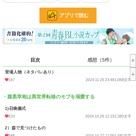
分の手駒の一つとして利用するためだった。だが、イブキの可愛さと優しさに触
れ溺愛していく。しかもイブキには何やら不思議なチカラがあるようで……。
アプリで読む
＊マークはR回。（後半になります）
・ご都合主義のなーろっぱです。
・攻めは頭の回転が速い魔力強の超人ですがちょっぴりダメンズなところあり。
そんな彼の癒しとなるのが受けです。癖のありそうな脇役あり。どうぞよろしく
お願いします。
腹黒宰相×獣医の卵（モフモフ癒やし手）
目次
感想（5件）
・イラストは青城硝子先生です。
登場人物（ネタバレあり）
小説
12,412 位 / 228,724 件
167
2024.11.25 23:48
1,068文字
BL
2,795 位 / 31,406 件
お気に入り
797
・腹黒宰相は異世界転移のモブを溺愛する
24h.ポイント
78 pt
1)召喚儀式
文字数
307,948
633
2024.10.26 12:15
2,380文字
更新日時
2026.07.12 20:00
2）森で見つけたもの
588
2024.10.27 12:00
1,597文字