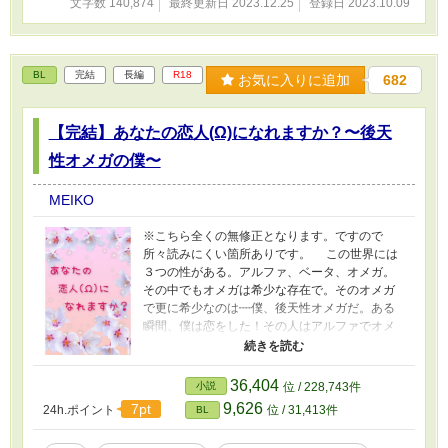
文字数 140,874
最終更新日 2023.12.25
登録日 2023.10.09
BL
完結
長編
R18
お気に入りに追加
682
【完結】あなたの恋人(Ω)になれますか？〜後天
性オメガの僕〜
MEIKO
※こちら全くの無修正となります。ですので
所々読みにくい箇所ありです。 この世界には
３つの性がある。アルファ、ベータ、オメガ。
その中でもオメガは希少な存在で。そのオメガ
で更に希少なのは┉僕、後天性オメガだ。ある
瞬間、僕は恋をした！その人はアルファでオメ
ガに対して強い拒否感を抱いている┉そんな人
だった。もちろん僕をあなたの恋人(Ω)になんて
してくれませんよね？ 前作「あなたの妻(Ω)辞め
36,404
小説
位 / 228,743件
ます！」スピンオフ作品です。こちら単独でも
9,626
7pt
24h.ポイント
位 / 31,413件
BL
内容的には大丈夫です。でも両方読む方がより
楽しんでいただけると思いますので、未読の方