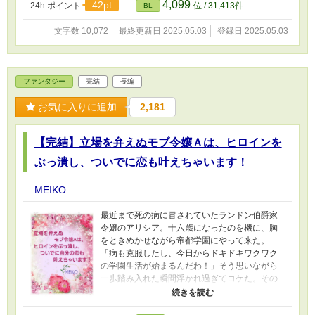
4,099
42pt
24h.ポイント
位 / 31,413件
BL
筆したものです。R15版
文字数 10,072
最終更新日 2025.05.03
登録日 2025.05.03
ファンタジー
完結
長編
お気に入りに追加
2,181
【完結】立場を弁えぬモブ令嬢Ａは、ヒロインを
ぶっ潰し、ついでに恋も叶えちゃいます！
MEIKO
最近まで死の病に冒されていたランドン伯爵家
令嬢のアリシア。十六歳になったのを機に、胸
をときめかせながら帝都学園にやって来た。
「病も克服したし、今日からドキドキワクワク
の学園生活が始まるんだわ！」そう思いながら
一歩踏み入れた瞬間浮かれ過ぎてコケた。その
時、突然奇妙な記憶が呼び醒まされる。見たこ
ともない子爵家の令嬢ルーシーが、学園に通う