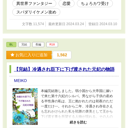
異世界ファンタジー
恋愛
ちょろカワ受け
てくれないの？もーう！！ 暗躍しているつもり
が全く悪役としての役を果たしていない天然の
スパダリイケメン攻め
ちょろカワ受けと、婚約者のスパダリイケメン
王子攻めのモダキュンの二人の関係性はどうな
文字数 11,574
最終更新日 2024.03.24
登録日 2024.03.10
る！？ ※ムーンライトノベルさんの、春の短編
祭2024に参加作品です。 他サイト発表OKだそ
うなので、こちらでも公開致します！
BL
完結
長編
R18
お気に入りに追加
1,562
【完結】冷遇され臣下に下げ渡された元妃の物語
MEIKO
本編完結致しました。弱小国から大帝国に嫁い
で来た第十六妃のシルバ。男ながら子供の産め
る半性身の私は、王に抱かれたのは初夜のただ
一度だけ┉。それから二年、冷遇され存在さえ
も忘れかけられた私を戦勝の褒美として王から
下げ渡す事を所望する人物が現れる。その人の
名はベルード辺境伯。美しい容姿とは裏腹に戦
場の銀狼と二つ名で呼ばれるほどの勇猛果敢な