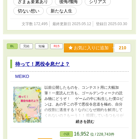
ざまぁ要素あり
後悔/懺悔
シリアス
追い掛けてきて。果たしてその先にあるものと
は？ R対象話には、『*』マークをつけます。
切ない想い
新たな人生
お気を付け下さい。
文字数 172,495
最終更新日 2025.05.12
登録日 2025.03.30
BL
完結
短編
R15
お気に入りに追加
210
待って！悪役令息だよ？
MEIKO
以前公開したものを、コンテスト用に大幅加
筆！一度読んだ方も、ゴールデンウィークの読
み物にどうぞ！ ゲームの中に転生した僕ロビ
ンは、あの手この手で悪役令息道を極め、自分
の役割に邁進する！なのになぜ婚約を解消して
くれないの？もーう！！ 暗躍しているつもりが
全く悪役としての役を果たしていない天然のち
ょろカワ受けと、婚約者のスパダリイケメン王
子攻めのモダキュンの二人の関係性はどうな
16,952
小説
位 / 228,743件
る！？ ※以前公開したものをコンテスト用に加