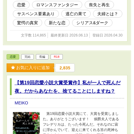
る役目を負っているアルフレドは、聖女と接す
恋愛
ロマンスファンタジー
喪失と再生
る機会も多かった。もしかして、以前から浮気
サスペンス要素あり
逃亡の果て
夫婦とは？
をしていた？ 「どうして私と離婚してま
で、聖女を妻に迎えなくてはならないの？私の
驚愕の真実
新たな恋
シリアス&ダーク
ことなどどうでもいいと言うの。答えてよ！」
夫はそれ以上は無言を貫き、その後会うこと
文字数 114,865
最終更新日 2026.06.13
登録日 2026.04.30
もしてくれない。遣り切れない想いの中体調を
崩したレイチェルは、朦朧とした意識の中既に
離婚が成立していることを知る。 「了承な
んてしてない！」 そんなレイチェルの叫びは
恋愛
完結
長編
R18
辺りに虚しく響くだけ。おまけに聖女との婚姻
を決めたのは国王だという。王命……確かに貴
お気に入りに追加
2,835
族には逆らえないものではあるけど、国王の甥
である夫ならば拒否することも可能だったは
ず。結局はあなたの選択なのね？ 打ちひしが
【第19回恋愛小説大賞受賞作】私が一人で死んだ
れているところに、突然現れた聖女から侮辱を
受け、おまけに驚愕の真実を聞く。そのショッ
夜。だからあなたを、捨てることにしますね？
クでレイチェルは、聖女を怪我をさせてしまう
ことに。 そこに現れたアルフレドは、レイチ
MEIKO
ェルがワザと聖女に対して暴力を奮ったのだと
誤解し、経緯も聞かずに厳しく罵倒する。それ
第19回恋愛小説大賞にて、大賞を受賞しまし
から大事そうに聖女を抱え、冷たい視線を投げ
た。ありがとうございます！ 侯爵夫人である
て去って行く。 「ハ、ハハッ。こんなところ
フレデリカは、たった今死んだ。それなのに宙
にはもう用はないわ」 全てが嫌になり即日キ
に浮かんでいて、迎えに来てくれる筈の死神も
ャスバーグ家を去ったレイチェル。だけど疎遠