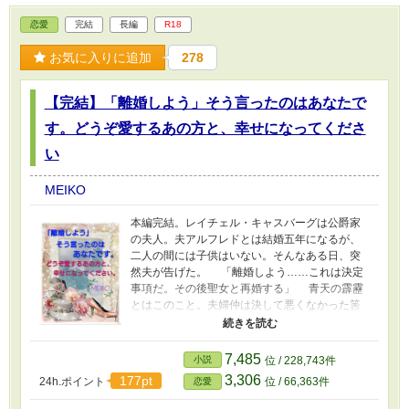
ただいても返信が遅くなることもあります。で
恋愛
完結
長編
R18
すが最後まで書き上げたいと思っていますの
で、お付き合いいただけると嬉しいです。
お気に入りに追加
278
【完結】「離婚しよう」そう言ったのはあなたで
す。どうぞ愛するあの方と、幸せになってくださ
い
MEIKO
本編完結。レイチェル・キャスバーグは公爵家
の夫人。夫アルフレドとは結婚五年になるが、
二人の間には子供はいない。そんなある日、突
然夫が告げた。 「離婚しよう……これは決定
事項だ。その後聖女と再婚する」 青天の霹靂
とはこのこと。夫婦仲は決して悪くなかった筈
だった。現に昨夜だって愛してくれた……違っ
たの？ 濃厚な行為の跡が色濃く残る身体。そ
んな中、非情な宣告を受けるレイチェル。これ
7,485
小説
位 / 228,743件
まで夫に尽くしてきた……なのに聖女と再婚で
3,306
177pt
24h.ポイント
位 / 66,363件
恋愛
すって？ 神殿と密接な関係があるキャスバー
グ公爵家。自身も聖騎士であり、騎士達を束ね