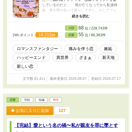
しているのだと。 母が亡くなってから私達姉
妹、肩を寄せ合って暮らしてきた。そしてフェ
リシアは、その名の通りに人々に幸せを与える
ような女性に育つ。美しい容姿には誰もが魅了
され、性格だってとても優しい。そんな非の打
68
小説
位 / 228,743件
ち所がない妹……私だって自慢に思う。その心
55
18,212pt
24h.ポイント
位 / 66,363件
恋愛
には嘘も偽りもない！だけど……フェリシアも
また、アンドリューを愛しているように見え
た。そんな関係は僅かな歪みを生み、少しずつ
ロマンスファンタジー
痛みを伴う恋
嫉妬
心を蝕んでくる。 「私は愛を貫いていいの？
ハッピーエンド
異世界
ざまぁ
新天地
二人の為に譲るべきなのでは……」 愛する
人と結ばれたい！だけどその人は別の人を愛し
新しい恋
ている。そんな苦しみの中決まったのは、私と
アンドリューの結婚と降って湧いたようなフェ
文字数 81,411
最終更新日 2026.08.07
登録日 2026.07.17
リシアへの縁談。そして何の因果か同じ日に結
婚式をすることになって…… フェリシアの相
手は辺境の地に住む公爵で五つも歳上。おまけ
にその婚姻自体、公爵自らが希望したものでは
恋愛
完結
短編
R15
なく、伯父である皇帝からの指示だった。そし
て式はもちろん辺境で行われ、同日の結婚式の
お気に入りに追加
127
為にフェリシアは一人で辺境に向かうことにな
る。ということは身内の参列者は、一人もいな
いことになる。 そんな非情な！と騒然となる
【完結】愛という名の禍〜私が親友を罪に墜とす
中、フェリシアはそんな自分の運命を受け入れ