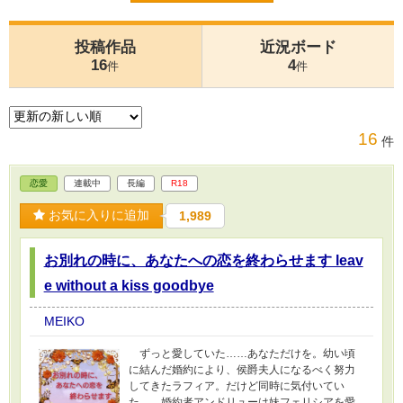
投稿作品
近況ボード
16
4
件
件
16
件
恋愛
連載中
長編
R18
お気に入りに追加
1,989
お別れの時に、あなたへの恋を終わらせます leav
e without a kiss goodbye
MEIKO
ずっと愛していた……あなただけを。幼い頃
に結んだ婚約により、侯爵夫人になるべく努力
してきたラフィア。だけど同時に気付いてい
た……婚約者アンドリューは妹フェリシアを愛