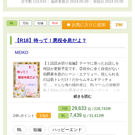
文字数 114,543
最終更新日 2024.05.09
登録日 2024.03.05
った弟の身体… それからロディア・グレンと
してのシルフィの二度目の人生が始まった。シ
ルフィが味わった不幸な人生…それに関わる夫
にはもう二度と会わない！そう心に誓ったシル
BL
完結
短編
R18
フィ。なのに運命の悪戯か、またもや交差する
お気に入りに追加
296
運命に落ち込む日々。そしてあろうことか、元
夫のドミニクとの縁談が持ち上がって… 新
【R18】待って！悪役令息だよ？
しい人生は好きに生きてみせます！そう誓うシ
ルフィだが、神から最後に告げられたのは、も
し再び不幸な死に方をしたとしたら、その時は
MEIKO
強制的にシルフィとして死に戻ることになると
いう事実で。それだけは絶対に嫌！そして元夫
【１話読み切り短編】テーマに添ったお話しを
であるドミニクと、その浮気相手だと思われた
何話か更新予定です。②自分に全く自信がない
聖者のサウラ…その二人にもやむにやまれない
伯爵家令息のシーン・エクリュー。信じられる
事情があって…三人は運命の渦に巻き込まれて
のは筋トレだけ！だからムキムキマッチョ
いく。 「悪の華」と呼ばれた令息の、人生や
で…。そんな俺の婚約者は、BLゲームの攻略対
り直しと再生の物語。 ※オメガバースではあ
象人気No.2の公爵家令息ガゼル・デリラ。この
りませんが、一部の男性も子供を産める世界の
世界はゲームの中？それに気づいた俺は、そん
お話です。
な頭脳明晰ハイスペックなガゼルに俺なんかは
似合わない…と身を引く決断をする。肉体関係
29,633
小説
位 / 228,743件
アリの俺達だけど、セフレは嫌だ！そう思って
7,439
14pt
24h.ポイント
位 / 31,413件
BL
別れを切り出す。だけど何故かガゼルは別れて
くれない…なんで？①ゲームの中に転生した僕
ロビンは、あの手この手で悪役令息道を極め、
BL
短編
ハッピーエンド
自分の役割に邁進する！なのに何故婚約解消し