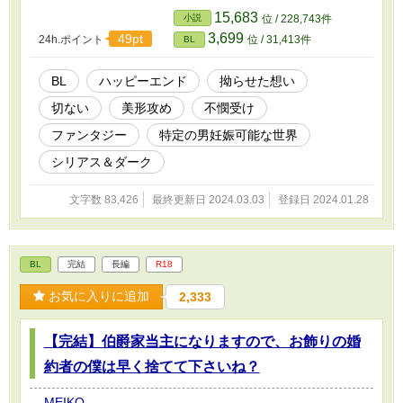
人物だ。しかし王は国同士の衝突を避ける為か
15,683
小説
位 / 228,743件
決断を渋る。結局下げ渡される事が決定し、辺
3,699
49pt
24h.ポイント
位 / 31,413件
BL
境の地へと旅立つシルバ。果たしてそこはシル
バにとって安寧の地になり得るのか┉？ ※自
死、無理やり（いずれも未遂）表現有お気を付
BL
ハッピーエンド
拗らせた想い
け下さい。 貴族的な表現を取り入れています
切ない
美形攻め
不憫受け
が、それに添っていない場合有り。独自の世界
と捉えて下さい。
ファンタジー
特定の男妊娠可能な世界
シリアス＆ダーク
文字数 83,426
最終更新日 2024.03.03
登録日 2024.01.28
BL
完結
長編
R18
お気に入りに追加
2,333
【完結】伯爵家当主になりますので、お飾りの婚
約者の僕は早く捨てて下さいね？
MEIKO