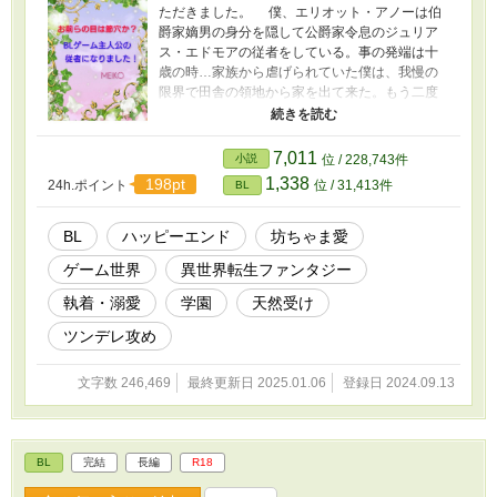
ただきました。 僕、エリオット・アノーは伯
爵家嫡男の身分を隠して公爵家令息のジュリア
ス・エドモアの従者をしている。事の発端は十
歳の時…家族から虐げられていた僕は、我慢の
限界で田舎の領地から家を出て来た。もう二度
と戻る事はないと己の身分を捨て、心機一転王
都へやって来たものの、現実は厳しく死にかけ
る僕。薄汚い格好でフラフラと彷徨っている所
7,011
小説
位 / 228,743件
を救ってくれたのが完璧貴公子ジュリアスだ。
1,338
198pt
24h.ポイント
位 / 31,413件
BL
だけど初めて会った時、不思議な感覚を覚え
る。えっ、このジュリアスって人…会ったこと
なかったっけ？その瞬間突然閃く！ 「ここっ
BL
ハッピーエンド
坊ちゃま愛
て…もしかして、BLゲームの世界じゃない？お
ゲーム世界
異世界転生ファンタジー
まけに僕の最愛の推し〜ジュリアス様！」 知
らぬ間にBLゲームの中の名も無き登場人物に転
執着・溺愛
学園
天然受け
生してしまっていた僕は、命の恩人である坊ち
ゃまを幸せにしようと奔走する。そして大好き
ツンデレ攻め
なゲームのイベントも近くで楽しんじゃうもん
ね〜ワックワク！ だけど何で…全然シナリオ
文字数 246,469
最終更新日 2025.01.06
登録日 2024.09.13
通りじゃないんですけど。坊ちゃまってば、僕
のこと大好き過ぎない？ ※貴族的表現を使っ
ていますが、別の世界です。ですのでそれにの
っとっていない事がありますがご了承下さい。
BL
完結
長編
R18