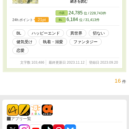
に。だけど┉えっ？私、違う王子と結婚するん
ですか？おまけに自分を覚えていないなんて┉
ショック！！ 健気で世間知らずな美人元神の御
24,785
小説
位 / 228,743件
使いと、勘違いで拒否の年下王子との両片思い
6,184
21pt
24h.ポイント
位 / 31,413件
BL
ファンタジーLOVE。 （R指定のお話しは番号に
*マークを付けます）
BL
ハッピーエンド
異世界
切ない
健気受け
執着・溺愛
ファンタジー
恋愛
文字数 103,486
最終更新日 2023.11.12
登録日 2023.09.20
16
件
アプリ一覧