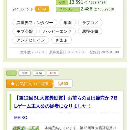
見目麗しい男性達との恋模様を繰り広げる乙女
13,591
小説
位 / 228,743件
ゲームの場面が、次から次へと思い浮かぶ。こ
2,486
63pt
24h.ポイント
位 / 53,295件
ファンタジー
の記憶って、もしかして前世？かつての自分
は、日本人の女子高生だったことを思い出す。
そして目の前で転んでしまった私を心配そうに
異世界ファンタジー
学園
ラブコメ
見つめる美しい令嬢キャロラインは、断罪され
モブ令嬢
ハッピーエンド
悪役令嬢
る側の人間なのだと気付く…。「こんな見た目
も心も綺麗な方が、そんな目に遭っていいいわ
アンチヒロイン
ざまぁ
け！？」おまけに婚約者までもがヒロインに懸
想していて、自分に見向きもしない。そう愕然
文字数 250,251
最終更新日 2025.02.26
登録日 2025.01.08
としたアリシアは、自らキャロライン嬢の取り
巻きAとなり、断罪を阻止し婚約者の目を覚まさ
せようと暗躍することを決める。ヒロインのヤ
ロウ…赦すまじ！ 笑って泣けるコメディで
BL
完結
長編
R18
す。この作品のアイデアが浮かんだ時、男女の
恋愛以外には考えられず、BLじゃない物語は初
お気に入りに追加
1,603
挑戦です。貴族的表現を取り入れていますが、
あくまで違う世界です。おかしいところもある
かと思いますが、ご了承下さいね。
【第12回BL大賞奨励賞】お前らの目は節穴か？B
Lゲーム主人公の従者になりました！
MEIKO
本編完結しています。第12回BL大賞奨励賞い