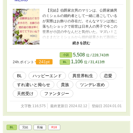
【完結】伯爵家次男のマリンは、公爵家嫡男
のミシェルの婚約者として一緒に過ごしている
が実際はお飾りの存在だ。そんなマリンは池に
落ちたショックで前世は日本人の男子で今この
世界が小説の中なんだと気付いた。マズい！こ
のままだとミシェルから婚約破棄されて路頭に
迷う未来しか見えない！ 僕はそこから前世の
特技を活かしてお金を貯め、ミシェルに愛する
人が現れるその日に備えだす。2年後、万全の備
5,508
小説
位 / 228,743件
えと新たな朗報を得た僕は、もう婚約破棄して
1,106
241pt
24h.ポイント
位 / 31,413件
BL
もらっていいんですけど？ってミシェルに告げ
る。なのに対象外のはずの僕に未練たらたらな
のどうして？ ※R対象話には『*』マーク付けま
BL
ハッピーエンド
異世界転生
恋愛
す。
すれ違いと拗らせ
貴族
ツンデレ攻め
天然受け
ファンタジー
文字数 116,575
最終更新日 2024.02.12
登録日 2024.01.01
BL
完結
長編
R18