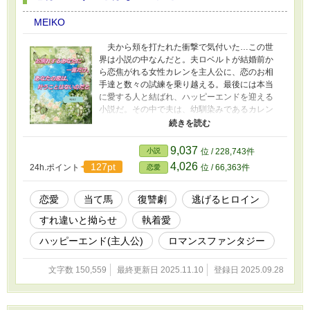
MEIKO
夫から頬を打たれた衝撃で気付いた…この世
界は小説の中なんだと。夫ロベルトが結婚前か
ら恋焦がれる女性カレンを主人公に、恋のお相
手達と数々の試練を乗り越える。最後には本当
に愛する人と結ばれ、ハッピーエンドを迎える
小説だ。その中で夫は、幼馴染みであるカレン
を愛し抜いているが、所詮他の男に奪われる当
て馬の立ち位置だ。私といえば、ほんの一行ほ
ど登場する悪行を理由に殺されることになる悪
9,037
小説
位 / 228,743件
妻クリスティーヌ。そのことに唖然とする…
4,026
127pt
24h.ポイント
位 / 66,363件
恋愛
だけど転生者である私には分かる…クリスティ
ーヌは無実だったのだと。虐げられて育ったク
リスティーヌは表情も乏しく、愛を表現するこ
恋愛
当て馬
復讐劇
逃げるヒロイン
とが出来ない。だから口下手で自己主張が苦手
すれ違いと拗らせ
執着愛
な為に、無実の罪を着せられただけ。そして
今、夫はそんなクリスティーヌを理解しようと
ハッピーエンド(主人公)
ロマンスファンタジー
もせず、あろう事かカレンの目の前で妻である
私の頬をぶった！そのことに心底絶望する…
文字数 150,559
最終更新日 2025.11.10
登録日 2025.09.28
「もう我慢が出来ない…する必要がある？どう
せこのままでは殺される運命」 そう気付いた
クリスティーヌの決断は早かった。一人屋敷を
去ろうとした時、ふとある思いが頭をもたげ