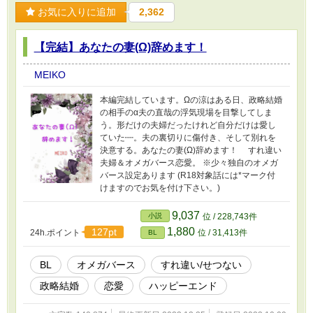
お気に入りに追加
2,362
【完結】あなたの妻(Ω)辞めます！
MEIKO
本編完結しています。Ωの涼はある日、政略結婚
の相手のα夫の直哉の浮気現場を目撃してしま
う。形だけの夫婦だったけれど自分だけは愛し
ていた┉。夫の裏切りに傷付き、そして別れを
決意する。あなたの妻(Ω)辞めます！ すれ違い
夫婦＆オメガバース恋愛。 ※少々独自のオメガ
バース設定あります (R18対象話には*マーク付
けますのでお気を付け下さい。)
9,037
小説
位 / 228,743件
1,880
127pt
24h.ポイント
位 / 31,413件
BL
BL
オメガバース
すれ違い/せつない
政略結婚
恋愛
ハッピーエンド