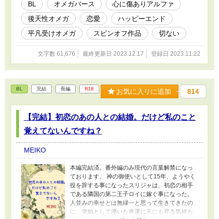
はそちらも読んでいただけると嬉しいです！ 後
BL
オメガバース
心に傷ありアルファ
天性オメガの平凡受け✕心に傷ありアルファの恋
後天性オメガ
恋愛
ハッピーエンド
愛 ※独自のオメガバース設定有り
平凡受けオメガ
スピンオフ作品
切ない
文字数 61,676
最終更新日 2023.12.17
登録日 2023.11.22
BL
完結
長編
R18
お気に入りに追加
814
【完結】初恋のあの人との結婚。だけど私のこと
覚えてないんですね？
MEIKO
本編完結済。番外編のみ現代の言葉解禁になっ
ております。 神の御使いとして15年、ようやく
役を辞する事になったスリジャは、初恋の相手
である隣国の第二王子ロイに嫁ぐ事になった。
人並みの幸せとは無縁┉と思って生きてきたの
に、突如として湧いた幸運に天にも昇る気持ち