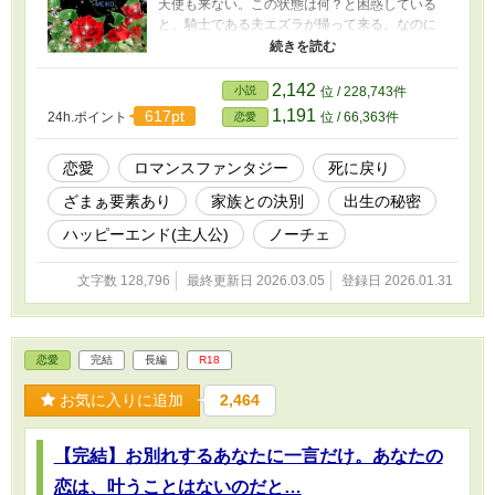
天使も来ない。この状態は何？と困惑している
になっている実家には頼れず、手に入れた慰謝
と、騎士である夫エズラが帰って来る。なのに
料でどこか遠くへと姿を隠すことを決意する。
死んでいる妻にも気付かずにいて、おまけに文
なのに聖女への暴行容疑で追われ、息詰まる逃
句を言われる始末。自分は夫にとってどこまで
亡の末乗り合い馬車へと紛れ込む。無事に帝国
も興味がない存在なんだと絶望するが、これは
2,142
小説
位 / 228,743件
へと逃れたレイチェルは、更に遠くへ逃れよう
きっと神様がこの世に未練を無くす為に現実を
1,191
617pt
と計画していた。すると思いがけない不幸に見
24h.ポイント
位 / 66,363件
恋愛
見せてくれているのだと思い始める。それから
舞われて…… 運命の糸は複雑に絡まり合
試しに念じてみると、次の瞬間実家の家族達の
い、レイチェルを思いも寄らない方向へと翻弄
元に飛ばされる。そこでは父と兄、そして二人
恋愛
ロマンスファンタジー
死に戻り
する。驚愕の真実へと辿り着いた時、その先に
に愛される義理の妹シンシアが楽しそうに話し
あるものとは？
ざまぁ要素あり
家族との決別
出生の秘密
ているのを見ることに。これまでずっと実の伯
爵家の娘であるフレデリカよりも、男爵家出身
ハッピーエンド(主人公)
ノーチェ
の養女シンシアを可愛がってきた二人。自分は
一人寂しく死んだのに、そんなことは思いもせ
文字数 128,796
最終更新日 2026.03.05
登録日 2026.01.31
ずに楽しげな三人に胸が痛む。更に孤独に打ち
ひしがれて、これで今世に何の未練もなくあの
世に旅立てるわね…そう思っていると、有り得
ないことが起こって… 全てを諦めた死に戻り
恋愛
完結
長編
R18
令嬢の、人生やり直しの物語。自分を愛してく
れない夫も家族も捨てて、自分の人生を取り戻
お気に入りに追加
2,464
そうと奮闘するフレデリカ。その先に待ってい
るものとは？ ※基本皆様の感想は、公開させて
いただいております。ネタバレ指定はしていま
【完結】お別れするあなたに一言だけ。あなたの
せんので、感想を読む時はお気を付け下さいま
せ。
恋は、叶うことはないのだと…