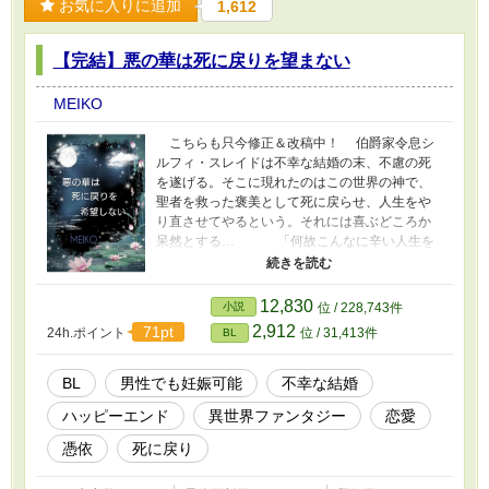
お気に入りに追加
1,612
【完結】悪の華は死に戻りを望まない
MEIKO
こちらも只今修正＆改稿中！ 伯爵家令息シ
ルフィ・スレイドは不幸な結婚の末、不慮の死
を遂げる。そこに現れたのはこの世界の神で、
聖者を救った褒美として死に戻らせ、人生をや
り直させてやるという。それには喜ぶどころか
呆然とする… 「何故こんなに辛い人生を
二度も生きなければならないのですか？絶対に
嫌です！」 そう死に戻りを拒否するシルフ
ィに、神から提案されたのは、まずは死にかけ
12,830
小説
位 / 228,743件
ている人に一旦憑依させ、その間に生きるとい
2,912
71pt
24h.ポイント
位 / 31,413件
BL
うことを見つめ直すようにと。それには益々困
惑することに… そしてそこまでする理由を神
に問えば、自分に近い者の願いでもあるからだ
BL
男性でも妊娠可能
不幸な結婚
と言う。それって、どういう意味？ だけど
ハッピーエンド
異世界ファンタジー
恋愛
そんなのどうでもいい…楽に死なせて？そんな
僅かな願いも叶わず、別人の身体に魂を移され
憑依
死に戻り
てしまったシルフィ。おまけに全くの他人にな
るのかと思えば、憑依した先は何と寝たきりだ