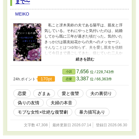
る。だけどアンドリューにしてみれば愛する者
まで〜
の不幸は耐え難く、心は千々に乱れていた。自
身の結婚式だというのに準備は気もそぞろで、
MEIKO
粛々と進めていくラフィアに妹を思う気持ちは
ないのかとなじる始末。 それぞれの悲しみを
私こと冴木美鈴の夫である陽平は、親友と浮
隠して結婚の準備を終えた姉妹二人。そしてい
気している。それにやっと気付いたのは、結婚
よいよ式の日、決定的な出来事が起こる。それ
してから既に三年が過ぎた頃だった。気付いた
を目の当たりにしたラフィアは、自らの運命を
きっかけは親友結花からの夫へのメッセージ。
決める為の悲し過ぎる決断をする。その先にあ
そんなことはつゆ知らず、夫を愛し親友を信頼
るのは、新たな愛か？それとも……
して今日まで過ごしてきた。信じていた二人か
ら裏切られていた現実に、奈落に叩き落され
る。 「ど、どうして……そんな酷いことが出
来るの？」 おまけに二人の不倫を知らなか
7,656
小説
位 / 228,743件
ったのは自分だけで、佑香の夫はとっくに関係
3,387
170pt
24h.ポイント
位 / 66,363件
恋愛
を掴んでいた。おまけに知っていながら子供の
為だと放置していた事実が。心の中に渦巻く黒
い感情……埋め難い心の空洞は決して元には戻
恋愛
ざまぁ
愛と復讐
夫の裏切り
らず、周りを巻き込みながら大きなものになっ
偽りの友情
夫婦の本音
てゆく。かつては心優しき妻の、全てを賭けた
復讐が幕を開ける。 ※以前最初部分だけ公開し
モブな女性×壮絶な復讐劇
暴力描写あり
たものを、再編集しています。短編と長編の中
間くらいの長さになる予定です。ご了承くださ
文字数 47,308
最終更新日 2026.07.14
登録日 2026.06.30
い。 初日以外暫くの間、一日一話更新です。７
月初旬入院中ですので、途中公開が止まること
があるかも知れません。それに伴って感想をい