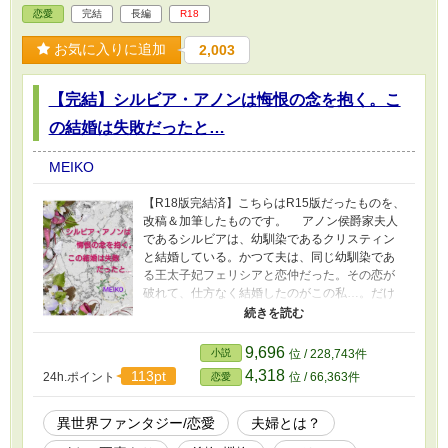
恋愛
完結
長編
R18
る。最後にあの人に教えてあげようかしら…あ
なたの恋は、決して叶うことなどないのだと…
お気に入りに追加
2,003
復讐と逃亡…それから予期せぬ愛に溺れる。
【完結】シルビア・アノンは悔恨の念を抱く。こ
の結婚は失敗だったと…
MEIKO
【R18版完結済】こちらはR15版だったものを、
改稿＆加筆したものです。 アノン侯爵家夫人
であるシルビアは、幼馴染であるクリスティン
と結婚している。かつて夫は、同じ幼馴染であ
る王太子妃フェリシアと恋仲だった。その恋が
破れて、仕方なく結婚したのがこの私…。だけ
どもう手の届かない存在になったフェリシアを
忘れて、きっと私を愛してくれるようになるは
ず！そう思い続けて三年、変わらず彼女を愛し
9,696
小説
位 / 228,743件
続けている夫に私の心はズタズタ…もう限界！
4,318
113pt
24h.ポイント
位 / 66,363件
恋愛
もう楽になりたいわ…そう思っていた時、偶
然起こった事故により『私』という存在が消え
ることに。この先は自分の好きに生きていく…
異世界ファンタジー/恋愛
夫婦とは？
そう心に誓ったけれど過去の自分がどこまでも