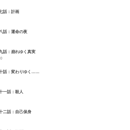
七話：計画
9
八話：運命の夜
9
九話：崩れゆく真実
10
十話：変わりゆく……
5
十一話：殺人
9
十二話：自己保身
8