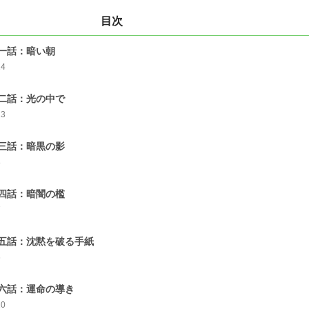
目次
一話：暗い朝
14
二話：光の中で
13
三話：暗黒の影
8
四話：暗闇の檻
7
五話：沈黙を破る手紙
6
六話：運命の導き
10