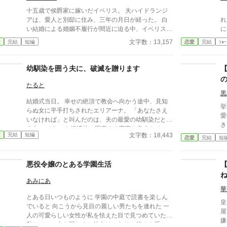
れ
十五歳で侯爵家に嫁いだイベリス。 夫ハイドランジ
そ
と
アは、愛人と別邸に住み、三年の月日が経った。 白
れ
た
い結婚による婚姻不履行が間近に迫る中、イベリス
に
を
は、高熱を出して記憶を失う。 戻ってきた夫は、妻
と
文字数：13,157
愛
完結
短編
恋愛
完結
ｼｮｰ
に仕える侍女アリッサムから、いない月日の間書き綴
が
られた日記を手渡される。 そこには、出会った日か
か
ら自分を恋しいと思ってくれていた少女の思いの丈が
幼馴染を囲う夫に、破滅を贈ります
詰まっていた。 十八歳になり、美しく成長した妻を
前に、ハイドランジアは、心が揺らぐ。 自分への恋
たると
心を忘れてしまったとしても、これ程までに思ってく
黒
結婚式当日。 幸せの絶頂で教会へ向かう途中、見知
れていたのなら、また、愛を育めるのではないのか？
挙
らぬ女に平手打ちされたエリアーナ。 「あなたさえ
様々な人間の思いが交錯し、物語は、思わぬ方向へと
愛
いなければ」と叫んだのは、夫の最愛の幼馴染だとい
進んでいく。
き
う女。 それでも経済的に困窮する実家を救うため、
約
文字数：18,443
愛
完結
短編
エリアーナは泣き寝入りするしかなかった。
恋愛
完結
短
傷
「
卒
悪役令嬢のとある学園生活
に
な
あみにあ
位
華
とある日いつものように 学園の中庭で読書を楽しん
皇
でいると 向こうから見目の麗しい男たちを連れた 一
屋
人の可愛らしい女性が私を怯えた目で見つめていた。
嫌な
私はそっと本を閉じると彼女はニヤリと笑みを浮かべ