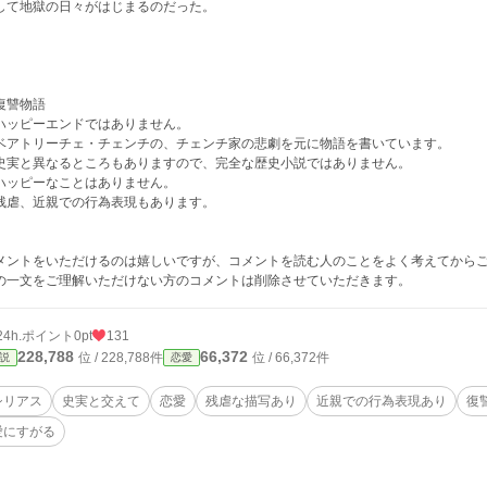
して地獄の日々がはじまるのだった。
復讐物語
ハッピーエンドではありません。
ベアトリーチェ・チェンチの、チェンチ家の悲劇を元に物語を書いています。
史実と異なるところもありますので、完全な歴史小説ではありません。
ハッピーなことはありません。
残虐、近親での行為表現もあります。
メントをいただけるのは嬉しいですが、コメントを読む人のことをよく考えてから
の一文をご理解いただけない方のコメントは削除させていただきます。
24h.ポイント
0pt
131
228,788
66,372
位 / 228,788件
位 / 66,372件
説
恋愛
シリアス
史実と交えて
恋愛
残虐な描写あり
近親での行為表現あり
復
愛にすがる