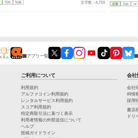
文字数：4,759
愛
完結
短編
ると私の方へ近づいてくる……。 ヤンデレ王子×溺愛
恋愛
完結
ｼｮｰ
にホラーを混ぜてみました。 短編ですので気軽に読
んでみてください。
アプリ一覧
ご利用について
会社
利用規約
会社
アルファコイン利用規約
IR情
レンタルサービス利用規約
採用
スコア利用規約
書店
特定商取引法に基づく表示
ドリ
利用者情報の外部送信について
ヘルプ
投稿ガイドライン