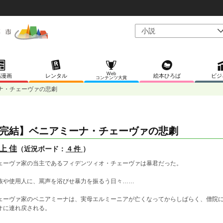
Web
稿漫画
レンタル
絵本ひろば
ビジ
コンテンツ大賞
ナ・チェーヴァの悲劇
完結】ベニアミーナ・チェーヴァの悲劇
上 佳
（近況ボード：
4 件
）
ェーヴァ家の当主であるフィデンツィオ・チェーヴァは暴君だった。
族や使用人に、罵声を浴びせ暴力を振るう日々……
ェーヴァ家のベニアミーナは、実母エルミーニアが亡くなってからしばらく、僧院
オに連れ戻される。