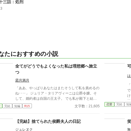
十三話：処刑
23
なたにおすすめの小説
全てがどうでもよくなった私は理想郷へ旅立
つ
は
霜月満月
「
「ああ、やっぱりあなたはまたそうして私を責めるの
で
ね‥‥」 ジュリア・タリアヴィーニは公爵令嬢。そ
け
して、婚約者は自国の王太子。 でも私が殿下と結婚
幼
することはない。だってあなたは他の人を選んだのだ
恋愛
完結
短
から」 女性なが
文字数：21,605
愛
完結
短編
R15
もの。『前』と変わらず━━ これはとある能力を持
い
つ一族に産まれた令嬢と自身に掛けられた封印に縛ら
てら
れる王太子の遠回りな物語。 ※なろう様で投稿済み
【完結】捨てられた侯爵夫人の日記
か
の作品です。 ※画像はジュリアの婚約披露の時のイ
か
ジュレヌク
無
メージです。