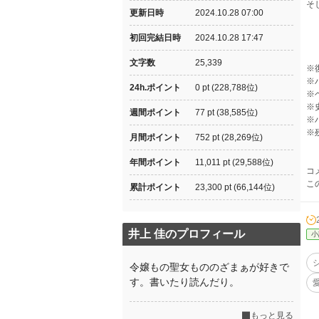
そ
更新日時
2024.10.28 07:00
初回完結日時
2024.10.28 17:47
文字数
25,339
※
※
24h.ポイント
0 pt (228,788位)
※
※
週間ポイント
77 pt (38,585位)
※
※
月間ポイント
752 pt (28,269位)
年間ポイント
11,011 pt (29,588位)
コ
こ
累計ポイント
23,300 pt (66,144位)
井上 佳のプロフィール
小
令嬢もの聖女もののざまぁが好きで
す。書いたり読んだり。
もっと見る