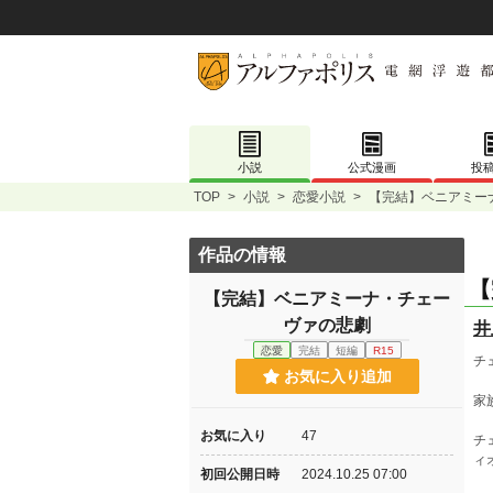
小説
公式漫画
投
TOP
>
小説
>
恋愛小説
>
【完結】ベニアミー
作品の情報
【
【完結】ベニアミーナ・チェー
ヴァの悲劇
井
恋愛
完結
短編
R15
チ
お気に入り追加
家
お気に入り
47
チ
ィ
初回公開日時
2024.10.25 07:00