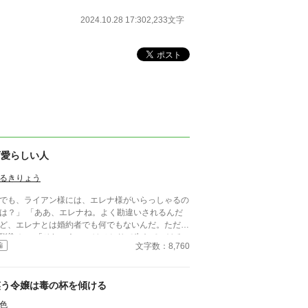
2024.10.28 17:30
2,233文字
可愛らしい人
るきりょう
でも、ライアン様には、エレナ様がいらっしゃるの
は？」 「ああ、エレナね。よく勘違いされるんだ
ど、エレナとは婚約者でも何でもないんだ。ただの
馴染み」 「それにあいつはひとりで生きていける
文字数：8,760
編
らに剣術を学ぶエレナは可愛げがな
という理由で、ほとんど婚約者同然の幼馴染から捨
れる。 けれど、 「エレナ嬢」 「なんでしょう
笑う令嬢は毒の杯を傾ける
？」 「今日の夜会のパートナーはお決まりです
？」 その言葉でパートナー同伴の夜会に招待さ
色