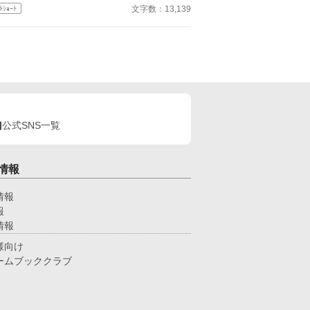
るのでしょう？ 指導係、教育係編Part1
文字数：13,139
ﾄｼｮｰﾄ
公式SNS一覧
情報
情報
報
情報
様向け
ームブッククラブ