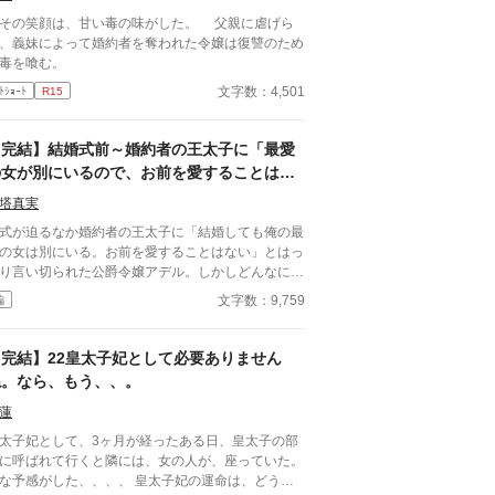
ていたことを思い出した。いつものとおりライアン
の笑顔は、甘い毒の味がした。 父親に虐げら
一緒に行くと思っていたので参加の返事を出してい
、義妹によって婚約者を奪われた令嬢は復讐のため
のだ。 「……いいえ」 当日の欠席は著しく評価
毒を喰む。
下げる。今後、家庭教師として仕事をしていきたい
考えるのであれば、父親か兄に頼んででも行った方
文字数：4,501
ﾄｼｮｰﾄ
R15
いいだろう。 「よければ僕と一緒に行きません
？」
【完結】結婚式前～婚約者の王太子に「最愛
の女が別にいるので、お前を愛することはな
い」と言われました～
塔真実
式が迫るなか婚約者の王太子に「結婚しても俺の最
の女は別にいる。お前を愛することはない」とはっ
り言い切られた公爵令嬢アデル。しかしどんなに婚
者としてないがしろにされても女性としての誇りを
文字数：9,759
編
つけられても彼女は平気だった。なぜなら大切な
心の拠り所」があるから……。しかし、王立学園の
業ダンスパーティーの夜、アデルはかつてない、世
【完結】22皇太子妃として必要ありません
も酷い仕打ちを受けるのだった―― ※神視点。■
ね。なら、もう、、。
ろうにも別タイトルで重複投稿←【ジャンル日間4
】。
蓮
太子妃として、3ヶ月が経ったある日、皇太子の部
に呼ばれて行くと隣には、女の人が、座っていた。
予感がした、、、、 皇太子妃の運命は、どうな