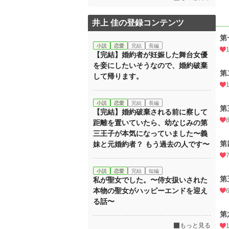
井上 佳の登録コンテンツ
第
小説
恋愛
完結
長編
【完結】婚約者が妊娠した舞台女優
を妾にしたいそうなので、婚約破棄
第
して帰ります。
小説
恋愛
完結
長編
第
【完結】婚約破棄される前に察して
距離を置いていたら、幼なじみの第
三王子が本気になっていました〜義
第
妹と元婚約者？ もう過去の人です〜
小説
恋愛
完結
短編
第
私が聖女でした。〜侍女扱いされた
本物の聖女がハッピーエンドを迎え
る話〜
第
もっと見る