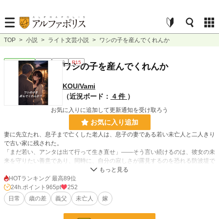
TOP
>
小説
>
ライト文芸小説
>
ワシの子を産んでくれんか
ライト文芸
完結
短編
R15
ワシの子を産んでくれんか
KOU/Vami
（近況ボード：
4 件
）
お気に入りに追加して更新通知を受け取ろう
お気に入り追加
妻に先立たれ、息子まで亡くした老人は、息子の妻である若い未亡人と二人きり
で古い家に残された。
「まだ若い、アンタは出て行って生き直せ」――そう言い続けるのは、彼女の未
来を守りたい善意であり、同時に、自分の寂しさが露見するのを恐れる防波堤で
もあった。
HOTランキング 最高89位
しかし彼女は去らない。義父を一人にできないという情と、家に残る最後の温も
24h.ポイント
965pt
252
りを手放せない心が、彼女の足を止めていた。
日常
歳の差
義父
未亡人
嫁
昼はいつも通り、義父と嫁として食卓を囲む。けれど夜になると、喪失の闇と孤
独が、二人の境界を静かに溶かしていく。