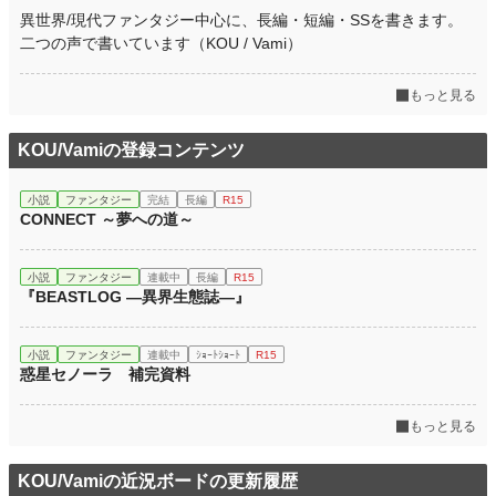
月間ポイント
29,992 pt (1,553 位)
異世界/現代ファンタジー中心に、長編・短編・SSを書きます。
二つの声で書いています（KOU / Vami）
年間ポイント
252,393 pt (2,411 位)
累計ポイント
255,233 pt (17,047 位)
もっと見る
KOU/Vamiの登録コンテンツ
小説
ファンタジー
完結
長編
R15
CONNECT ～夢への道～
小説
ファンタジー
連載中
長編
R15
『BEASTLOG ―異界生態誌―』
小説
ファンタジー
連載中
ｼｮｰﾄｼｮｰﾄ
R15
惑星セノーラ 補完資料
もっと見る
KOU/Vamiの近況ボードの更新履歴