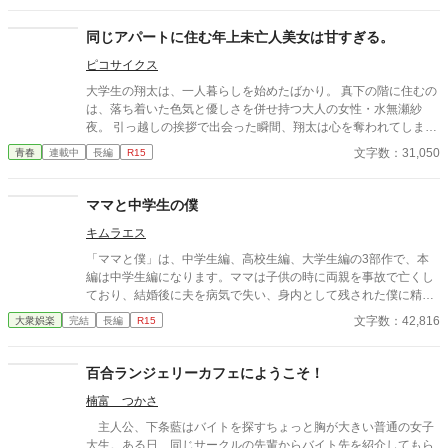
同じアパートに住む年上未亡人美女は甘すぎる。
ピコサイクス
大学生の翔太は、一人暮らしを始めたばかり。 真下の階に住むの
は、落ち着いた色気と優しさを併せ持つ大人の女性・水無瀬紗
夜。 引っ越しの挨拶で出会った瞬間、翔太は心を奪われてしま
う。 偶然にもアルバイト先のスーパーで再会した彼女は、翔太を
文字数：31,050
青春
連載中
長編
R15
すぐに採用し、温かく仕事を教えてくれる存在だった。 ある日の
仕事帰り、ふたりで過ごす時間が増えていき――そして気づけば
紗夜の部屋でご飯をご馳走になるほど親密に。 優しくて穏やかで
ママと中学生の僕
――その色気に触れるたび、翔太の心は揺れていく。 大人の女性
キムラエス
と大学生、甘くちょっぴり刺激的な同居生活（？）がはじまる。
「ママと僕」は、中学生編、高校生編、大学生編の3部作で、本
編は中学生編になります。ママは子供の時に両親を事故で亡くし
ており、結婚後に夫を病気で失い、身内として残された僕に精神
的に依存をするようになる。幼少期の「僕」はそのママの依存が
文字数：42,816
大衆娯楽
完結
長編
R15
嬉しく、素敵なママに甘える閉鎖的な生活を当たり前のことと考
える。成長し、性に目覚め始めた中学生の「僕」は自分の性もマ
マとの日常の中で処理すべきものと疑わず、ママも戸惑いながら
百合ランジェリーカフェにようこそ！
もママに甘える「僕」に満足する。ママも僕もそうした行為が少
楠富 つかさ
なからず社会規範に反していることは理解しているが、ママとの
甘美な繋がりは解消できずに戸惑いながらも続く「ママと中学生
主人公、下条藍はバイトを探すちょっと胸が大きい普通の女子
の僕」の営みを描いてみました。
大生。ある日、同じサークルの先輩からバイト先を紹介してもら