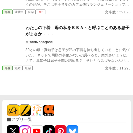
うのだが、そこは男子禁制のカフェ併設ランジェリーショップ
で！？ ちょっとハレンチなお仕事カフェライフ、始まりま
文字数：59,023
青春
連載中
長編
R15
す！！ ※この物語はフィクションであり実在の人物・団体・法律
とは一切関係ありません。 表紙画像はAIイラストです。下着が生
成できないのでビキニで代用しています。
わたしの下着 母の私をＢＢＡ～と呼ぶことのある息子
がまさか．．．
MisakiNonagase
39才の母・真知子は息子が私の下着を持ち出していることに気づ
いた。 ネットで同様の事象がないか調べると、案外多いようだ。
さて、真知子は息子を問い詰める？ それとも気づかないふりを
続けてあげるか？ そのほかに外伝も綴りました。
文字数：11,293
青春
完結
短編
アプリ一覧