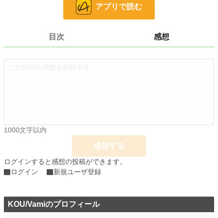
アプリで読む
ある夜を境に、彼女は“何事もない”顔で日々を回し始め、老人だけが遺影を直視
できなくなる。
救いのような笑顔と、罪のような温もり。
目次
感想
二人はやがて、外の世界から少しずつ音を失い、互いだけを必要とする狭い家の
中へ沈んでいく――。
小説
1,346 位 / 228,725 件
ライト文芸
10 位 / 9,590 件
お気に入り
107
24h.ポイント
965 pt
1000文字以内
文字数
28,285
送信する
更新日時
2026.01.24 19:00
ログインすると感想の投稿ができます。
初回公開日時
2026.01.24 19:00
ログイン
新規ユーザ登録
初回完結日時
2026.01.24 19:00
KOU/Vamiのプロフィール
週間ポイント
6,017 pt (1,719 位)