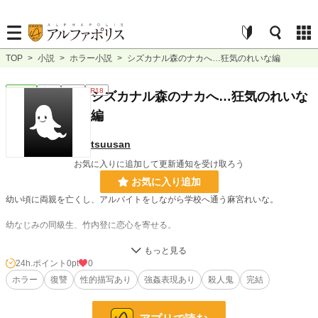
TOP
>
小説
>
ホラー小説
>
シズカナル森のナカへ…狂気のれいな編
ホラー
完結
短編
R18
シズカナル森のナカへ…狂気のれいな
編
tsuusan
お気に入りに追加して更新通知を受け取ろう
お気に入り追加
幼い頃に両親を亡くし、アルバイトをしながら学校へ通う麻宮れいな。
幼なじみの同級生、竹内登に恋心を寄せる。
優しくて内気なれいなは、気持ちを伝えるのは苦手な娘。
24h.ポイント
0pt
0
数々の悲劇が、れいなを変えてしまう。
ホラー
復讐
性的描写あり
強姦表現あり
殺人鬼
完結