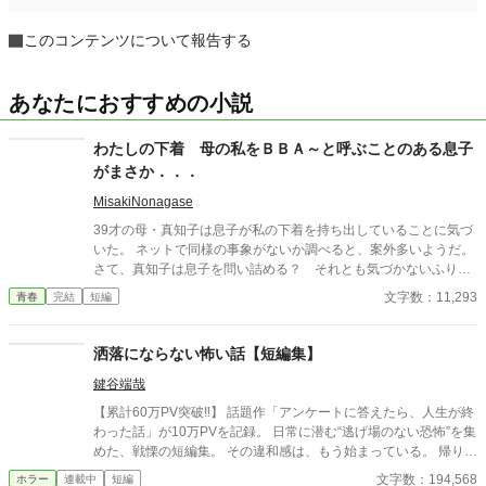
このコンテンツについて報告する
あなたにおすすめの小説
わたしの下着 母の私をＢＢＡ～と呼ぶことのある息子
がまさか．．．
MisakiNonagase
39才の母・真知子は息子が私の下着を持ち出していることに気づ
いた。 ネットで同様の事象がないか調べると、案外多いようだ。
さて、真知子は息子を問い詰める？ それとも気づかないふりを
続けてあげるか？ そのほかに外伝も綴りました。
文字数：11,293
青春
完結
短編
洒落にならない怖い話【短編集】
鍵谷端哉
【累計60万PV突破‼】 話題作「アンケートに答えたら、人生が終
わった話」が10万PVを記録。 日常に潜む“逃げ場のない恐怖”を集
めた、戦慄の短編集。 その違和感は、もう始まっている。 帰り
道、誰もいないはずの部屋、何気ない会話。 どこにでもある日常
文字数：194,568
ホラー
連載中
短編