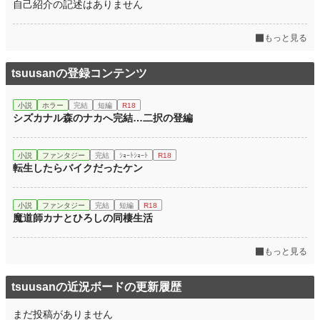
自己紹介の記述はありません
もっと見る
tsuusanの登録コンテンツ
小説
ホラー
完結
短編
R18
シズカナル森のナカへ完結…二択の登編
小説
ファンタジー
完結
ｼｮｰﾄｼｮｰﾄ
R18
転生したらバイクだったケン
小説
ファンタジー
完結
短編
R18
魔道師カナとひろしの同棲生活
もっと見る
tsuusanの近況ボードの更新履歴
まだ投稿がありません