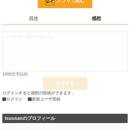
アプリで読む
小説
228,908 位 / 228,908 件
ホラー
8,515 位 / 8,515 件
目次
感想
お気に入り
0
24h.ポイント
0 pt
文字数
6,147
更新日時
2022.09.20 19:16
初回公開日時
2022.09.16 20:00
初回完結日時
2022.09.20 19:16
1000文字以内
週間ポイント
42 pt (48,661 位)
送信する
月間ポイント
42 pt (83,903 位)
ログインすると感想の投稿ができます。
ログイン
新規ユーザ登録
年間ポイント
1,009 pt (84,243 位)
累計ポイント
8,948 pt (101,367 位)
tsuusanのプロフィール