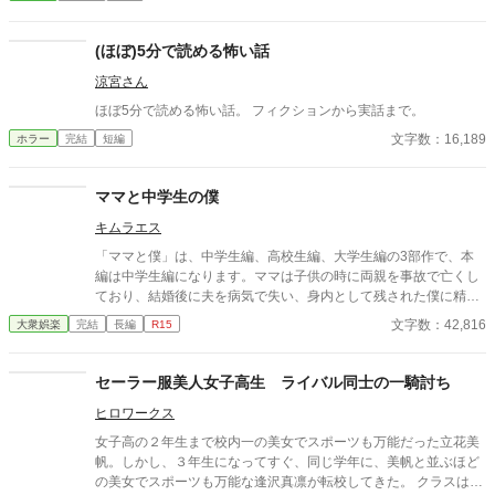
が、ある瞬間、取り返しのつかない異常へと変わる。 意味が分か
ると凍りつく話。 理由もなく、ただ追い詰められていく話。 そし
て、最後の一行で現実がひっくり返る話。 1話1000〜2000文字。
(ほぼ)5分で読める怖い話
隙間時間で読める短編ながら、 読み終えたあと、ふとした静寂が
涼宮さん
怖くなる。 これはすべて、どこかで起きていてもおかしくない
話。 ――あなたのすぐ隣でも。 洒落にならない実話風・創作ホラ
ほぼ5分で読める怖い話。 フィクションから実話まで。
ー。
文字数：16,189
ホラー
完結
短編
ママと中学生の僕
キムラエス
「ママと僕」は、中学生編、高校生編、大学生編の3部作で、本
編は中学生編になります。ママは子供の時に両親を事故で亡くし
ており、結婚後に夫を病気で失い、身内として残された僕に精神
的に依存をするようになる。幼少期の「僕」はそのママの依存が
文字数：42,816
大衆娯楽
完結
長編
R15
嬉しく、素敵なママに甘える閉鎖的な生活を当たり前のことと考
える。成長し、性に目覚め始めた中学生の「僕」は自分の性もマ
マとの日常の中で処理すべきものと疑わず、ママも戸惑いながら
セーラー服美人女子高生 ライバル同士の一騎討ち
もママに甘える「僕」に満足する。ママも僕もそうした行為が少
ヒロワークス
なからず社会規範に反していることは理解しているが、ママとの
甘美な繋がりは解消できずに戸惑いながらも続く「ママと中学生
女子高の２年生まで校内一の美女でスポーツも万能だった立花美
の僕」の営みを描いてみました。
帆。しかし、３年生になってすぐ、同じ学年に、美帆と並ぶほど
の美女でスポーツも万能な逢沢真凛が転校してきた。 クラスは、