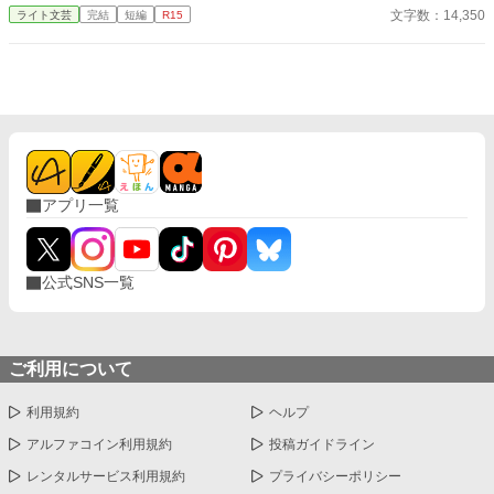
隣りだったが、春のスポーツ大会と夏の水泳大会でライバル関係
文字数：14,350
ライト文芸
完結
短編
R15
が芽生える。 それに加えて、美帆と真凛は、隣りの男子校の俊介
に恋をし、どちらが俊介と付き合えるかを競う恋敵でもあった。
そして、秋の体育祭では、美帆と真凛が走り高跳びや100メート
ル走、騎馬戦で対決！ その結果、放課後の体育館で一騎討ちをす
ることに。
アプリ一覧
公式SNS一覧
ご利用について
利用規約
ヘルプ
アルファコイン利用規約
投稿ガイドライン
レンタルサービス利用規約
プライバシーポリシー