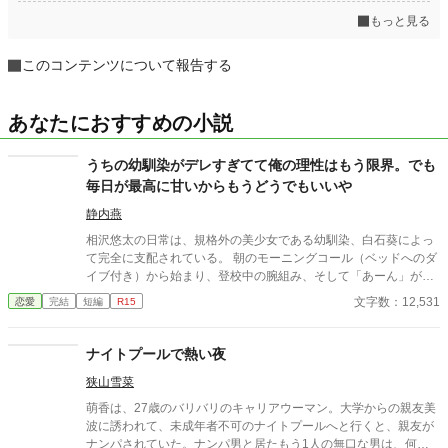
もっと見る
このコンテンツについて報告する
あなたにおすすめの小説
うちの幼馴染がデレすぎてて俺の理性はもう限界。でも
毎日が最高に甘いからもうどうでもいいや
静内燕
相沢悠太の日常は、規格外の美少女である幼馴染、白石葵によっ
て完全に支配されている。 朝のモーニングコール（ベッドへのダ
イブ付き）から始まり、登校中の腕組み、そして「あーん」が義
務付けられた手作り弁当。誰もが羨むラブラブっぷりだが、悠太
文字数：12,531
恋愛
完結
短編
R15
はこれを「家族愛」だと頑なに誤解（無視）している。 「ゆーた
は私の運命の相手なんだもん！」と、葵のデレデレは今日も過剰
の一途。周囲の冷やかしや、葵を狙う男子生徒のプレッシャーが
ナイトプールで熱い夜
高まる中、悠太の**「幼馴染フィルター」**はついに限界を迎え
狭山雪菜
る。 この溺愛っぷり、いつまで「家族」で通せるのか？ 甘すぎる
日常が、悠太の鈍感な理性を溶かし尽くす――最初からクライマ
萌香は、27歳のバリバリのキャリアウーマン。大学からの親友美
ックスの、超高濃度イチャイチャ・ラブコメ、開幕！
波に誘われて、未成年者不可のナイトプールへと行くと、親友が
ナンパされていた。ナンパ男と居たもう1人の無口な男は、何故