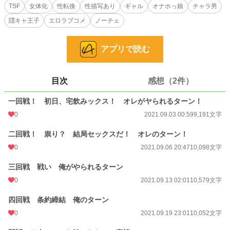
TSF
女体化
性転換
性描写あり
ギャル
オナホっ娘
チャラ男
変わり果てたアイツの姿は美少女でめっちゃオレのタイプ！ でも中身は親
隠キャ王子
エロラブコメ
ノーチェ
友！ あり得ねえから大丈夫……な筈だった。素面なら。
(やってしまった……オレはなんて事を……)
アプリで読む
そんなオレに、更なる不幸が襲い掛かる！ 何と！ 起きたらアイツは戻っ
て！ 今度はオレが女になっていたのだ……！
目次
感想（2件）
「昨日は、よくもやってくれたな……？」
一回戦！ 初日、宅飲みックス！ オレがヤられるターン！
0
2021.09.03 00:59
9,191文字
そして始まる頭空っぽ報復ックスの連鎖！ ギャルピッチになるヤリチンチャ
ラ男とオナホ系美少女になるオタクの王子様が代わりばんこに男に女に変わって
二回戦！ 祟り？ 結局セックスだ！ オレのターン！
変わってくんず外れずいっちゃいちゃ！ 後の事？ そんなの知らねえち○ぽで
0
2021.09.06 20:47
10,098文字
勝ちゃいいんだよ！ なクソアホクレイジー女体化エロラブコメディー開幕！
三回戦 戦い 俺がやられるターン
小説
26,050 位 / 228,850 件
0
2021.09.13 02:01
10,579文字
恋愛
11,268 位 / 66,374 件
四回戦 条約締結 俺のターン
お気に入り
97
0
2021.09.19 23:01
10,052文字
24h.ポイント
21 pt