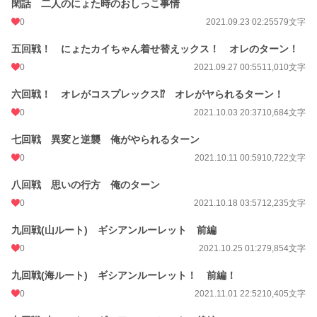
閑話 二人のにょた時のおしっこ事情
文字数
143,708
0
2021.09.23 02:25
579文字
更新日時
2021.11.24 02:20
五回戦！ にょたカイちゃん着せ替えックス！ オレのターン！
0
2021.09.27 00:55
11,010文字
初回公開日時
2021.09.03 00:59
六回戦！ オレがコスプレックス⁉︎ オレがヤられるターン！
初回完結日時
2021.11.24 12:13
0
2021.10.03 20:37
10,684文字
週間ポイント
56 pt (43,923 位)
七回戦 異変と逆襲 俺がやられるターン
月間ポイント
273 pt (45,514 位)
0
2021.10.11 00:59
10,722文字
年間ポイント
4,607 pt (47,736 位)
八回戦 思いの行方 俺のターン
累計ポイント
77,783 pt (35,059 位)
0
2021.10.18 03:57
12,235文字
九回戦(山ルート) ギシアンルーレット 前編
0
2021.10.25 01:27
9,854文字
九回戦(海ルート) ギシアンルーレット！ 前編！
0
2021.11.01 22:52
10,405文字