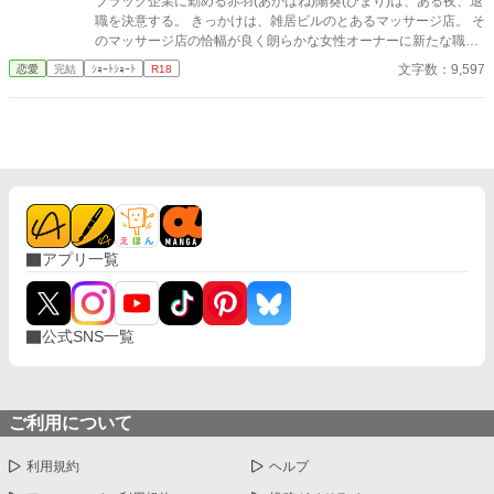
ブラック企業に勤める赤羽(あかばね)陽葵(ひまり)は、ある夜、退
職を決意する。 きっかけは、雑居ビルのとあるマッサージ店。 そ
のマッサージ店の恰幅が良く朗らかな女性オーナーに新たな職場
を紹介されるが、そこには無口で無表情な男の店長がいて……？
文字数：9,597
恋愛
完結
ｼｮｰﾄｼｮｰﾄ
R18
※ストーリー構成上、導入部だけシリアスです。 ※他サイトにも
掲載しています。
アプリ一覧
公式SNS一覧
ご利用について
利用規約
ヘルプ