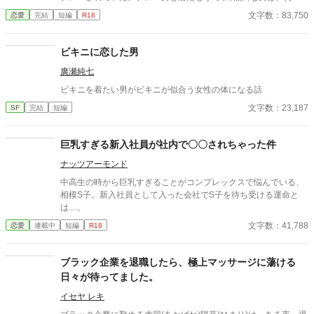
か私の側から離れなくて…？ この作品は、「小説家になろう」に
文字数：83,750
恋愛
完結
短編
R18
も掲載しております。
ビキニに恋した男
廣瀬純七
ビキニを着たい男がビキニが似合う女性の体になる話
文字数：23,187
SF
完結
短編
巨乳すぎる新入社員が社内で〇〇されちゃった件
ナッツアーモンド
中高生の時から巨乳すぎることがコンプレックスで悩んでいる、
相模S子。新入社員として入った会社でS子を待ち受ける運命と
は....。
文字数：41,788
恋愛
連載中
短編
R18
ブラック企業を退職したら、極上マッサージに蕩ける
日々が待ってました。
イセヤ レキ