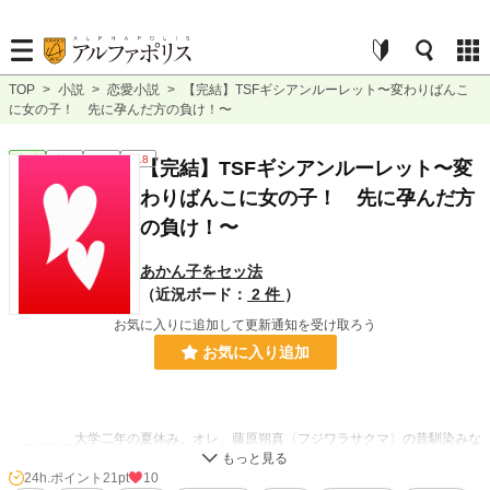
TOP
>
小説
>
恋愛小説
>
【完結】TSFギシアンルーレット〜変わりばんこ
に女の子！ 先に孕んだ方の負け！〜
恋愛
完結
短編
R18
【完結】TSFギシアンルーレット〜変
わりばんこに女の子！ 先に孕んだ方
の負け！〜
あかん子をセッ法
（近況ボード：
2 件
）
お気に入りに追加して更新通知を受け取ろう
お気に入り追加
＿＿＿＿大学二年の夏休み、オレ、藤原朔真〈フジワラサクマ〉の昔馴染みな
同い年の男親友、榊海〈サカキカイ〉は、飲み会の帰り、何の因果か突然女体化
してしまった！
24h.ポイント
21pt
10