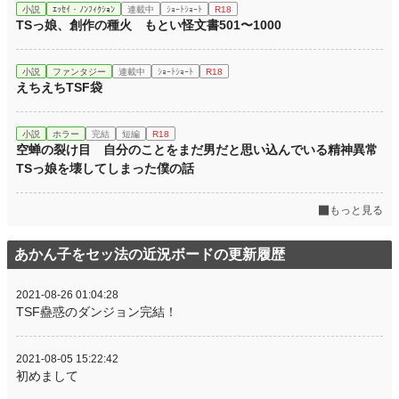
小説
ｴｯｾｲ・ﾉﾝﾌｨｸｼｮﾝ
連載中
ｼｮｰﾄｼｮｰﾄ
R18
TSっ娘、創作の種火 もとい怪文書501〜1000
小説
ファンタジー
連載中
ｼｮｰﾄｼｮｰﾄ
R18
えちえちTSF袋
小説
ホラー
完結
短編
R18
空蝉の裂け目 自分のことをまだ男だと思い込んでいる精神異常
TSっ娘を壊してしまった僕の話
もっと見る
あかん子をセッ法の近況ボードの更新履歴
2021-08-26 01:04:28
TSF蠱惑のダンジョン完結！
2021-08-05 15:22:42
初めまして