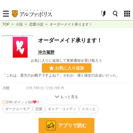
TOP
>
小説
>
恋愛小説
>
オーダーメイド承ります！
恋愛
完結
短編
オーダーメイド承ります！
沖方菊野
お気に入りに追加して更新通知を受け取ろう
お気に入り追加
「これは、貴方のお帽子ですよね？」それが、僕と彼女の出会いだった。
小説
228,789 位 / 228,789 件
恋愛
66,373 位 / 66,373 件
24h.ポイント
0pt
0
お気に入り
ダークユーモア
6
恋愛
ギャグ・コメディ
スカッと
24h.ポイント
0 pt
アプリで読む
文字数
11,149