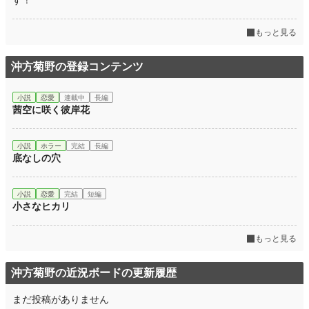
す！
もっと見る
沖方菊野の登録コンテンツ
小説
恋愛
連載中
長編
茜空に咲く彼岸花
小説
ホラー
完結
長編
底なしの穴
小説
恋愛
完結
短編
小さなヒカリ
もっと見る
沖方菊野の近況ボードの更新履歴
まだ投稿がありません