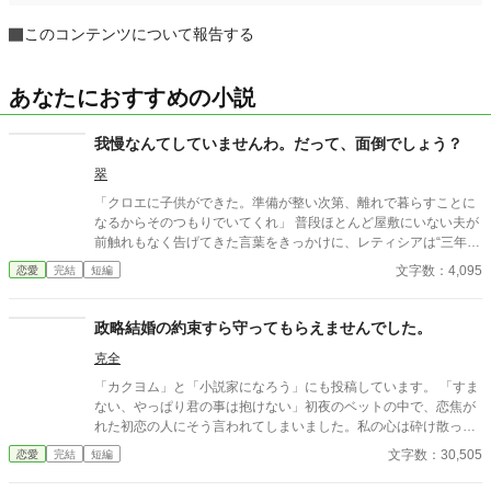
このコンテンツについて報告する
あなたにおすすめの小説
我慢なんてしていませんわ。だって、面倒でしょう？
翠
「クロエに子供ができた。準備が整い次第、離れで暮らすことに
なるからそのつもりでいてくれ」 普段ほとんど屋敷にいない夫が
前触れもなく告げてきた言葉をきっかけに、レティシアは“三年
間”の契約を終わらせることにした。 赤の他人を屋敷に迎えるこ
文字数：4,095
恋愛
完結
短編
とはしない。 不要なものに感情を砕く理由などない。 「だって、
面倒でしょう？」 不誠実な夫も、無意味な結婚も、 この際すべて
切り捨ててしまいましょう。
政略結婚の約束すら守ってもらえませんでした。
克全
「カクヨム」と「小説家になろう」にも投稿しています。 「すま
ない、やっぱり君の事は抱けない」初夜のベットの中で、恋焦が
れた初恋の人にそう言われてしまいました。私の心は砕け散って
しまいました。初恋の人が妹を愛していると知った時、妹が死ん
文字数：30,505
恋愛
完結
短編
でしまって、政略結婚でいいから結婚して欲しいと言われた時、
そして今。三度もの痛手に私の心は耐えられませんでした。