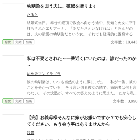
幼馴染を囲う夫に、破滅を贈ります
たると
結婚式当日。 幸せの絶頂で教会へ向かう途中、見知らぬ女に平手
打ちされたエリアーナ。 「あなたさえいなければ」と叫んだの
は、夫の最愛の幼馴染だという女。 それでも経済的に困窮する実
家を救うため、エリアーナは泣き寝入りするしかなかった。
文字数：18,443
恋愛
完結
短編
私は不要とされた～一番近くにいたのは、誰だったのか
～
ゆめ＠マンドラゴラ
彼の幼馴染は、いつも当然のように隣にいた。 「私が一番、彼の
ことを分かっている」 そう言い切る彼女の隣で、婚約者は何も言
わない。 その沈黙が、すべての答えのように思えた。 だから私
は、身を引いた。 ――はずだった。 一番近くにいたのは、本当に
文字数：3,990
恋愛
完結
短編
彼女だったのか。 「不要とされた」シリーズ第三弾。
【完】お義母様そんなに嫁がお嫌いですか？でも安心し
てください、もう会う事はありませんから
咲貴