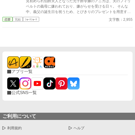
見初められ伯爵夫人となった元子爵令嬢のアニカは、夫のフィリ
ベルトの義母に嫌われており、嫌がらせを受ける日々。 そんな
中、義父の誕生日を祝うため、とびきりのプレゼントを用意す
る。 しかし、義母と二人きりになった時、事件は起こった……。
文字数：2,955
恋愛
完結
ｼｮｰﾄｼｮｰﾄ
アプリ一覧
公式SNS一覧
ご利用について
利用規約
ヘルプ