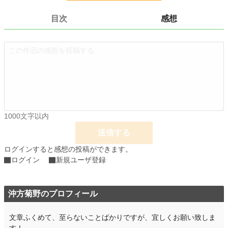
更新日時
2017.05.31 23:41
目次
感想
初回公開日時
2016.12.20 12:02
初回完結日時
2018.08.07 22:41
週間ポイント
0 pt (228,789 位)
月間ポイント
0 pt (228,789 位)
年間ポイント
98 pt (142,098 位)
1000文字以内
累計ポイント
16,734 pt (77,291 位)
送信する
ログインすると感想の投稿ができます。
ログイン
新規ユーザ登録
沖方菊野のプロフィール
文章ふくめて、至らないことばかりですが、宜しくお願い致しま