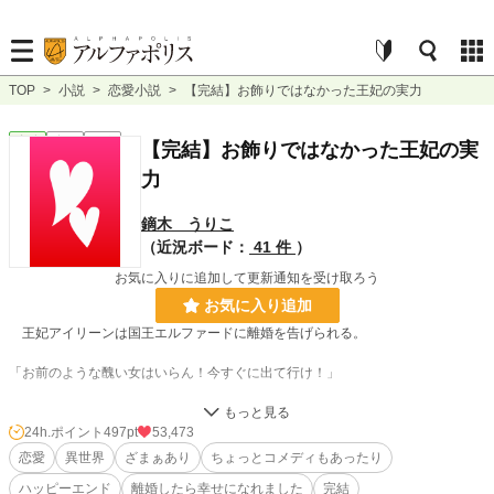
TOP
>
小説
>
恋愛小説
>
【完結】お飾りではなかった王妃の実力
恋愛
完結
長編
【完結】お飾りではなかった王妃の実
力
鏑木 うりこ
（近況ボード：
41 件
）
お気に入りに追加して更新通知を受け取ろう
お気に入り追加
王妃アイリーンは国王エルファードに離婚を告げられる。
「お前のような醜い女はいらん！今すぐに出て行け！」
しかしアイリーンは追い出していい人物ではなかった。アイリーンが去った国
と迎え入れた国の明暗。
24h.ポイント
497pt
53,473
恋愛
異世界
ざまぁあり
ちょっとコメディもあったり
ハッピーエンド
離婚したら幸せになれました
完結
完結致しました（2022/06/28完結表記）