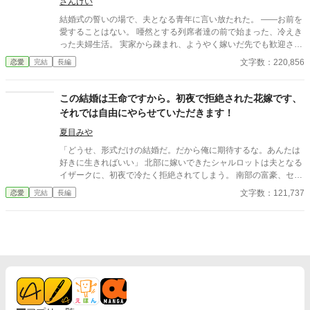
てクラウディオの心は……。 すれ違い、拗れる２人に愛は生まれ
さんけい
るのか？ 焦ったい恋と陰謀＋バトルのラブファンタジー。
結婚式の誓いの場で、夫となる青年に言い放たれた。 ――お前を
愛することはない。 唖然とする列席者達の前で始まった、冷えき
った夫婦生活。 実家から疎まれ、ようやく嫁いだ先でも歓迎され
ないはずだったアメリアは、若い継母グラディス、気の強い義妹
文字数：220,856
恋愛
完結
長編
ポーリーンとぶつかり合いながら、少しずつ家政と領地の実務を
握っていく。 けれど、無責任な夫が不穏な秘密を抱えて戻ってき
た時、止まっていたはずの歯車が動き出す… 家を守るのは誰か？
この結婚は王命ですから。初夜で拒絶された花嫁です、
肩書きだけの当主か、それとも現実を見て働く者達か？ これは、
それでは自由にやらせていただきます！
軽い言葉で花嫁を踏みにじった男の“物語”を剥がしながら、血の
つながらない女達が家を立て直していくお話です。 全57回、6
夏目みや
時、17時の1日2回更新です。 ※謎解き要素がありますので、感
「どうせ、形式だけの結婚だ。だから俺に期待するな。あんたは
想欄は開いておきますが、作者がネタバレしそうなために今回は
好きに生きればいい」 北部に嫁いできたシャルロットは夫となる
返信は無しといたします。ご了承ください。 ※本作は生成AIによ
イザークに、初夜で冷たく拒絶されてしまう。 南部の富豪、セバ
る文章案をもとに、作者が取捨選択・加筆修正して制作した作品
スティア侯爵家シャルロットと北部のイザーク・カロン侯爵。 北
文字数：121,737
恋愛
完結
長編
です。 賞・出版申請を目的とした作品ではありません。
部と南部を結ぶ要となるこの結婚は、すなわち王命。 王命の重
さ、理解してらっしゃいますか？ ――まあ、いいか。そっちがそ
の気なら、好きにやらせていただきます！ 領地改革始めましょ
う。南部から持ってきた食料を市井にふるまい、お金だってジャ
ンジャン使って景気よく！ 好き勝手に過ごしていると、なぜか近
づいてくる旦那様。 好きにしろと言ったのはそっちでしょう？
なのに今さら距離を詰めてくるのはどうして？ この結婚の本当の
目的を、彼はまだ知らない――。