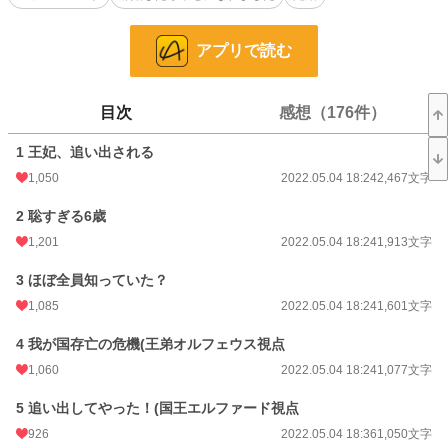
GWだから見切り発車した作品ですが、完結まで辿り着きました。
アプリで読む
★お礼★
たくさんのご感想、お気に入り登録、しおり等ありがとうございます！
中々、感想にお返事を書くことが出来なくてとても心苦しく思っています(;´Д｀)
目次
感想（176件）
全部読ませていただいており、とても嬉しいです！！内容に反映したりしなかっ
たりあると思います。ありがとうございます～！
1 王妃、追い出される
1,050
2022.05.04 18:24
2,467文字
小説
2,708 位 / 228,724 件
2 聡すぎる6歳
恋愛
1,489 位 / 66,356 件
1,201
2022.05.04 18:24
1,913文字
お気に入り
7,792
3 ほぼ全員知っていた？
1,085
2022.05.04 18:24
1,601文字
24h.ポイント
497 pt
文字数
4 我が国存亡の危機(王弟オルフェウス視点
107,411
1,060
2022.05.04 18:24
1,077文字
更新日時
2022.06.27 18:25
5 追い出してやった！(国王エルファード視点
初回公開日時
2022.05.04 18:24
926
2022.05.04 18:36
1,050文字