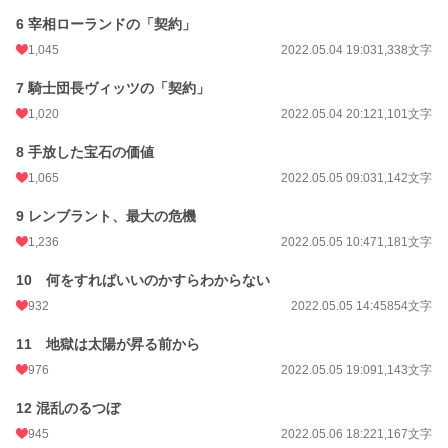
初回完結日時
2022.06.28 10:47
6 宰相ローランドの「契約」
週間ポイント
3,216 pt (3,118 位)
1,045
2022.05.04 19:03
1,338文字
月間ポイント
11,738 pt (3,913 位)
7 騎士団長ヴィッツの「契約」
年間ポイント
221,222 pt (2,795 位)
1,020
2022.05.04 20:12
1,101文字
累計ポイント
6,878,781 pt (478 位)
8 手放した宝石の価値
1,065
2022.05.05 09:03
1,142文字
9 レンブラント、最大の危機
1,236
2022.05.05 10:47
1,181文字
10 何をすればいいのかすらわからない
932
2022.05.05 14:45
854文字
11 地獄は太陽が昇る前から
976
2022.05.05 19:09
1,143文字
12 混乱のるつぼ
945
2022.05.06 18:22
1,167文字