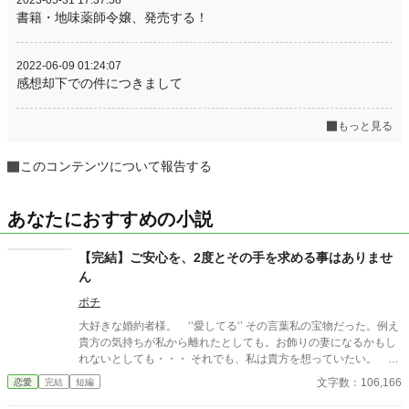
2023-05-31 17:37:58
書籍・地味薬師令嬢、発売する！
2022-06-09 01:24:07
感想却下での件につきまして
もっと見る
このコンテンツについて報告する
あなたにおすすめの小説
【完結】ご安心を、2度とその手を求める事はありませ
ん
ポチ
大好きな婚約者様。 ‘’愛してる‘’ その言葉私の宝物だった。例え
貴方の気持ちが私から離れたとしても。お飾りの妻になるかもし
れないとしても・・・ それでも、私は貴方を想っていたい。 独
り過ごす刻もそれだけで幸せを感じられた。たった一つの希望
文字数：106,166
恋愛
完結
短編