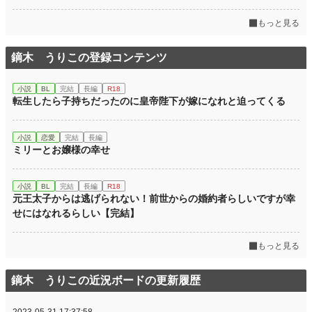
もっと見る
鏑木 うりこの登録コンテンツ
小説
BL
完結
長編
R18
転生したら子持ちだったのに皇帝陛下が嫁になれと迫ってくる
小説
恋愛
完結
長編
ミリーとお嬢様の幸せ
小説
BL
完結
長編
R18
元王太子からは逃げられない！前世からの婚約者らしいですが幸
せにはなれるらしい【完結】
もっと見る
鏑木 うりこの近況ボードの更新履歴