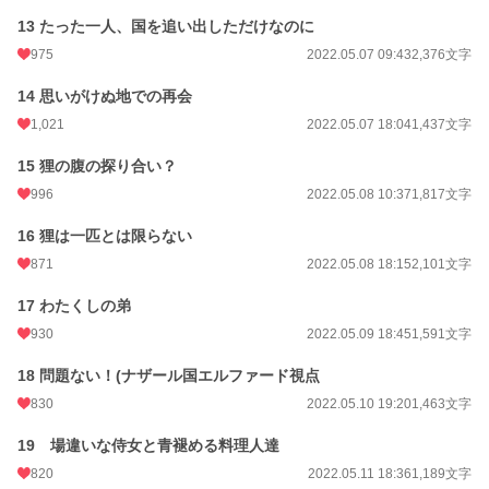
13 たった一人、国を追い出しただけなのに
975
2022.05.07 09:43
2,376文字
14 思いがけぬ地での再会
1,021
2022.05.07 18:04
1,437文字
15 狸の腹の探り合い？
996
2022.05.08 10:37
1,817文字
16 狸は一匹とは限らない
871
2022.05.08 18:15
2,101文字
17 わたくしの弟
930
2022.05.09 18:45
1,591文字
18 問題ない！(ナザール国エルファード視点
830
2022.05.10 19:20
1,463文字
19 場違いな侍女と青褪める料理人達
820
2022.05.11 18:36
1,189文字