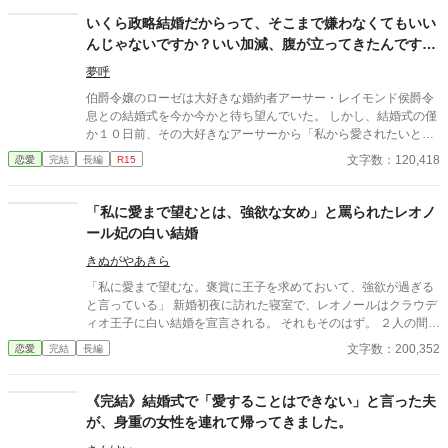
いくら政略結婚だからって、そこまで嫌わなくてもいい
んじゃないですか？いい加減、腹が立ってきたんですけ
ど！
夢呼
伯爵令嬢のローゼは大好きな婚約者アーサー・レイモンド侯爵令
息との結婚式を今か今かと待ち望んでいた。 しかし、結婚式の僅
か１０日前、その大好きなアーサーから「私から愛されたいとい
う思いがあったら捨ててくれ。それに応えることは出来ない」と
文字数：120,418
恋愛
完結
長編
R15
告げられる。 ローゼはその言葉にショックを受け、熱を出し寝込
んでしまう。数日間うなされ続け、やっと目を覚ました。前世の
記憶と共に・・・。 愛されることは無いと分かっていても、覆す
「私に愛まで望むとは、強欲な女め」と罵られたレオノ
ことが出来ないのが貴族間の政略結婚。日本で生きたアラサー女
ール妃の白い結婚
子の「私」が八割心を占めているローゼが、この政略結婚に臨む
ことになる。 いくら政略結婚といえども、親に孫を見せてあげて
きぬがやあきら
親孝行をしたいという願いを持つローゼは、何とかアーサーに振
「私に愛まで望むな。褒賞に王子を求めておいて、強欲が過ぎる
り向いてもらおうと頑張るが、鉄壁のアーサーには敵わず。それ
と言っている」 新婚初夜に訪れた寝室で、レオノールはクラウデ
どころか益々嫌われる始末。 一体私の何が気に入らないんだか。
ィオ王子に白い結婚を宣言される。 それもそのはず。 ２人の間に
そこまで嫌わなくてもいいんじゃないんですかね！いい加減腹立
愛はないーーどころか、この結婚はレオノールが魔王討伐の褒美
文字数：200,352
恋愛
完結
長編
つわっ！ 世界観はゆるいです！ カクヨム様にも投稿しておりま
にと国王に要求したものだった。 でも、王子を望んだレオノール
す。 ※１０万文字を超えたので長編に変更しました。
にもそれなりの理由がある。 美しく気高いクラウディオ王子を欲
しいと願った気持ちは本物だ。 だからいくら冷遇されようが、嫌
《完結》結婚式で「愛することはできない」と言った夫
がらせを受けようが心は揺るがない。 どこまでも逞しく、軽薄そ
が、身重の女性を連れて帰ってきました。
うでいて賢い。どこか憎めない魅力を持ったレオノールに、やが