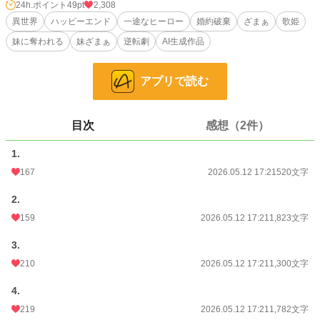
24h.ポイント
49pt
2,308
北の領地で彼の優しさと治療に支えられたレオニーは、失った声と心を少しず
異世界
ハッピーエンド
一途なヒーロー
婚約破棄
ざまぁ
歌姫
つ取り戻していく。一方、偽りの歌姫が奉納した王都では雨が降らず、聖堂の泉
妹に奪われる
妹ざまぁ
逆転劇
AI生成作品
まで枯れる異変が起こる。再び真の歌声を求められたレオニーは、過去の痛みと
向き合いながら大聖堂へ戻る。
アプリで読む
声を奪われた歌姫は、信じてくれる愛に包まれ、真実と幸せを取り戻す。
小説
15,687 位 / 228,745 件
目次
感想（2件）
恋愛
6,884 位 / 66,363 件
1.
お気に入り
172
167
2026.05.12 17:21
520文字
24h.ポイント
49 pt
2.
文字数
12,893
159
2026.05.12 17:21
1,823文字
更新日時
2026.05.12 17:21
3.
初回公開日時
2026.05.12 17:21
210
2026.05.12 17:21
1,300文字
初回完結日時
2026.05.12 17:21
4.
219
2026.05.12 17:21
1,782文字
週間ポイント
755 pt (11,042 位)