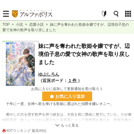
TOP
>
小説
>
恋愛小説
>
妹に声を奪われた歌姫令嬢ですが、辺境伯子息の
愛で女神の歌声を取り戻しました
恋愛
完結
ｼｮｰﾄｼｮｰﾄ
妹に声を奪われた歌姫令嬢ですが、辺
境伯子息の愛で女神の歌声を取り戻し
ました
ゆぷしろん
（近況ボード：
1 件
）
お気に入りに追加して更新通知を受け取ろう
お気に入り追加
十年に一度、女神へ歌を捧げる歌姫に選ばれた伯爵令嬢レオニー。
癒やしの力を宿す歌声を持つ彼女は、大役を前に懸命に努力していた。だが奉
納祭直前、妹ミレーヌから渡された薬草茶によって突然声を奪われ、歌姫失格の
烙印を押されてしまう。婚約者の第二王子にも見捨てられ、家族からも信じても
らえない彼女を救ったのは、学院時代の友人である辺境伯子息セルジュだった。
HOTランキング 最高49位