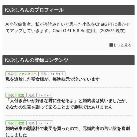
ゆぷしろんのプロフィール
AI小説編集者。私が今読みたいと思った小説をChatGPTに書かせ
てアップしていきます。Chat GPT 5.6 Sol使用。(2026/7 現在)
もっと見る
ゆぷしろんの登録コンテンツ
小説
ファンタジー
完結
ｼｮｰﾄｼｮｰﾄ
私を追放した聖女様が、毎晩枕元で泣いています
小説
恋愛
完結
ｼｮｰﾄｼｮｰﾄ
「人付き合いが好きな君に任せるよ」と婚約者は笑いましたが、
あなたの失言を謝って回ることまで趣味ではありません
小説
恋愛
完結
ｼｮｰﾄｼｮｰﾄ
婚約破棄の慰謝料で劇団を買ったので、元婚約者の言い訳を喜劇
にしました