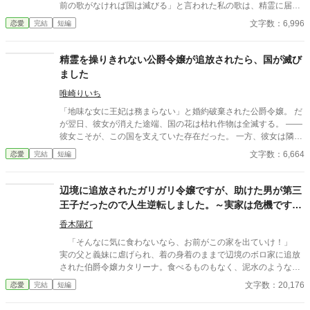
前の歌がなければ国は滅びる」と言われた私の歌は、精霊に届
く“本物”の力を持っていて―― 一方、私を追放した国は偽物の歌
文字数：6,996
恋愛
完結
短編
では加護を失い衰退。 今さら元婚約者が縋ってきても、もう遅
い。
精霊を操りきれない公爵令嬢が追放されたら、国が滅び
ました
唯崎りいち
「地味な女に王妃は務まらない」と婚約破棄された公爵令嬢。 だ
が翌日、彼女が消えた途端、国の花は枯れ作物は全滅する。 ――
彼女こそが、この国を支えていた存在だった。 一方、彼女は隣国
で“氷の将軍”に溺愛されていた。 手遅れになってから縋る王子と
文字数：6,664
恋愛
完結
短編
滅びゆく国をよそに、彼女は初めての恋を知る。
辺境に追放されたガリガリ令嬢ですが、助けた男が第三
王子だったので人生逆転しました。～実家は危機です
が、助ける義理もありません～
香木陽灯
「そんなに気に食わないなら、お前がこの家を出ていけ！」
実の父と義妹に虐げられ、着の身着のままで辺境のボロ家に追放
された伯爵令嬢カタリーナ。食べるものもなく、泥水のようなス
ープですすり、ガリガリに痩せ細った彼女が庭で拾ったのは、金
文字数：20,176
恋愛
完結
短編
色の瞳を持つ美しい男・ギルだった。 「……見知らぬ人間を招
き入れるなんて、馬鹿なのか？」 「一人で食べるのは味気ない