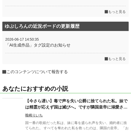
もっと見る
ゆぷしろんの近況ボードの更新履歴
2026-06-17 14:50:35
「AI生成作品」タグ設定のお知らせ
もっと見る
このコンテンツについて報告する
あなたにおすすめの小説
【今さら遅い】毒で声を失い公爵に捨てられた私。妹で
は精霊が応えず国は滅びへ。ですが隣国皇帝に溺愛され
る私に、今さら縋ってきても遅いです
唯崎りいち
国一番の歌姫だった私は、妹に毒を盛られ声を失い、婚約者に捨
てられた。 すべてを奪われた私を救ったのは、隣国の皇帝。 「お