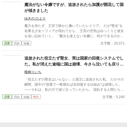
わ。手当てのお礼に一緒に食べてくれると嬉しいんだけど」 二
魔法がない令嬢ですが、追放されたら加護が開花して国
人の奇妙な共同生活が始まる。ギルが獲ってくる肉を食べ、共に
が傾きました
笑い、カタリーナは本来の瑞々しい美しさを取り戻していく。し
かしカタリーナは知らなかった。彼が王位継承争いから身を隠し
ゆきの ひより
ていた最強の第三王子であることを――。 ※ふんわり設定です。
魔力を持たず、王宮で静かに働いていたレイリア。 だが“聖女”を
※他サイトにも掲載中です。
名乗る少女ソフィアが現れてから、 王宮の空気はゆっくりと彼女
を追い詰めていく。 「魔法も使えない令嬢に、何ができるのかし
ら」 小さな嫌がらせは積み重なり、ついには王子の前で“聖女妨
文字数：20,071
恋愛
完結
短編
害”の罪を着せられて、 レイリアは断罪され、追放される。 ――
けれど。 王宮を出たその瞬間、結界石の光が揺らいだ。 レイリア
には魔力はない。 だが、“周囲の魔力を底上げする加護”を、生ま
追放された役立たず聖女、実は国家の回復システムでし
れつき持っていた。 王宮の結界を支えていたのは、実はレイリア
た。私が消えた途端に国は崩壊、今さら泣いても戻りま
の存在だったのだ。 追放された令嬢は、 小さな町で魔道具屋を始
せん。元勇者の魔王様に独占されています
める。 その店は、なぜかどの石も“品質が上がる”と評判になり―
唯崎りいち
―。 これは、 静かに貶められた令嬢が、 静かに世界を反転させ
「役立たずの聖女はいらない」と国王に追放された私。 だがその
るざまぁの物語。
瞬間、国中の“宿屋で一晩寝れば全回復する仕組み”は崩壊した。
――それは、私の力で成り立っていたから。 混乱する人間たちを
よそに、私は元勇者だった魔王様に連れ去られる。 魔王様はかつ
文字数：5,240
恋愛
完結
短編
R15
て勇者として魔物を虐げていた過去を持ち、 今は魔物を守るため
に魔王となった存在だった。 そして私は気づく。 自分の力は、一
人を癒すだけでなく――世界そのものを支えていたのだと。 やが
て回復手段を失った勇者たちは崩壊し、 国王は失脚、国は混乱に
陥る。 それでも私は戻らない。 「君は俺のものだ。一生手放さな
い」 元勇者の魔王様に囲われ、甘やかされ、溺愛されながら、 私