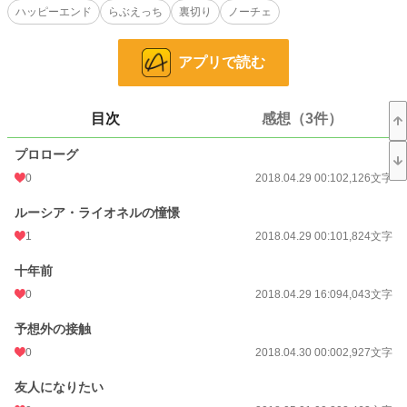
ハッピーエンド
らぶえっち
裏切り
ノーチェ
※R18のあるサブタイには＊をつけます。
※6月7日本編完結致しました。
アプリで読む
小説
37,056 位 / 228,608 件
恋愛
16,176 位 / 66,317 件
目次
感想（3件）
お気に入り
962
プロローグ
24h.ポイント
7 pt
0
2018.04.29 00:10
2,126文字
文字数
100,643
ルーシア・ライオネルの憧憬
更新日時
2018.06.07 00:10
1
2018.04.29 00:10
1,824文字
初回公開日時
2018.04.29 00:10
十年前
初回完結日時
2018.06.07 08:59
0
2018.04.29 16:09
4,043文字
週間ポイント
63 pt (41,753 位)
予想外の接触
0
2018.04.30 00:00
2,927文字
月間ポイント
538 pt (33,682 位)
友人になりたい
年間ポイント
5,437 pt (44,124 位)