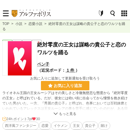
TOP
>
小説
>
恋愛小説
>
絶対零度の王女は謀略の貴公子と恋のワルツを踊
る
恋愛
完結
長編
R18
絶対零度の王女は謀略の貴公子と恋の
ワルツを踊る
ペン子
（近況ボード：
1 件
）
お気に入りに追加して更新通知を受け取ろう
お気に入り追加
ライオネル王国の王女ルーシアはその美しさと冷徹無慈悲な態度から『絶対零度
の王女』と呼ばれている。だが、彼女には幼い頃に出会ってから憧憬を抱き続け
ていた男がいた。一方、『秀麗の貴公子』と呼ばれ、色事においては百戦錬磨と
いわれているアレックスは王女ルーシアの事を苦手に感じていたのだが、ある日
友人に賭けを持ちかけられる。その賭けとは、王女を落とすというもので……
24h.ポイント
7pt
30
※以前、別名義でムーンライトノベルズ様にて掲載していた作品を加筆修正した
西洋風ファンタジー
恋愛
イケメン
王女
貴公子
賭け
ものになります（現在は諸事情により削除しております）