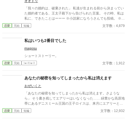
オオトリ
「我々の婚約は、破棄された」 私達が生まれる前から決まってい
た婚約者である、王太子殿下から告げられた言葉。 その時、私は
私に、できたことはーーー ※小説家になろうさんでも投稿。 ※一
時間ごとに公開し、全３話で完結です。 タイトル及び、タグにご
文字数：4,879
恋愛
完結
短編
注意！不安のある方はお気をつけてください。
私はいつも2番目でした
magosu
ショートストーリー。
文字数：1,912
恋愛
完結
ｼｮｰﾄｼｮｰﾄ
あなたの秘密を知ってしまったから私は消えます
おぜいくと
「あなたの秘密を知ってしまったから私は消えます。さような
ら」 そう書き残してエアリーはいなくなった…… 緑豊かな高原地
帯にあるデニスミール王国の王子ロイスは、来月にエアリーと結
婚式を挙げる予定だった。エアリーは隣国アーランドの王女で、
文字数：12,932
恋愛
完結
短編
元々は政略結婚が目的で引き合わされたのだが、誰にでも平等に
接するエアリーの姿勢や穢れを知らない澄んだ目に俺は惹かれ
た。俺はエアリーに素直な気持ちを伝え、王家に代々伝わる指輪