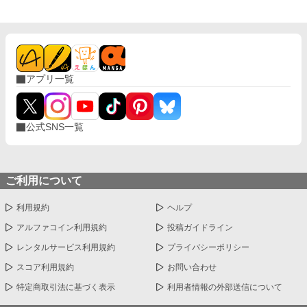
を渡した。エアリーはとても喜んでくれた。俺は早めにエアリー
を呼び寄せた。デニスミールでの暮らしに慣れてほしかったから
だ。初めは人見知りを発揮していたエアリーだったが、次第に打
ち解けていった。 そう思っていたのに。 エアリーは突然姿を消し
た。俺が渡した指輪を置いて…… ※ストーリーは、ロイスとエア
リーそれぞれの視点で交互に進みます。
アプリ一覧
公式SNS一覧
ご利用について
利用規約
ヘルプ
アルファコイン利用規約
投稿ガイドライン
レンタルサービス利用規約
プライバシーポリシー
スコア利用規約
お問い合わせ
特定商取引法に基づく表示
利用者情報の外部送信について