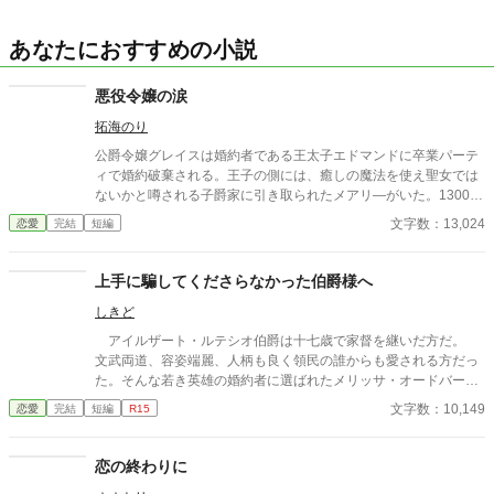
あなたにおすすめの小説
悪役令嬢の涙
拓海のり
公爵令嬢グレイスは婚約者である王太子エドマンドに卒業パーテ
ィで婚約破棄される。王子の側には、癒しの魔法を使え聖女では
ないかと噂される子爵家に引き取られたメアリ―がいた。13000
字の短編です。他サイトにも投稿します。
文字数：13,024
恋愛
完結
短編
上手に騙してくださらなかった伯爵様へ
しきど
アイルザート・ルテシオ伯爵は十七歳で家督を継いだ方だ。
文武両道、容姿端麗、人柄も良く領民の誰からも愛される方だっ
た。そんな若き英雄の婚約者に選ばれたメリッサ・オードバーン
子爵令嬢は、自身を果報者と信じて疑っていなかった。 彼が屋
文字数：10,149
恋愛
完結
短編
R15
敷のメイドと関係を持っていると知る事になる、その時までは。
貴族に愛人がいる事など珍しくもない。そんな事は分かってい
るつもりだった。分かっていてそれでも、許せなかった。 メリ
恋の終わりに
ッサにとってアイルザートは、本心から愛した人だったから。