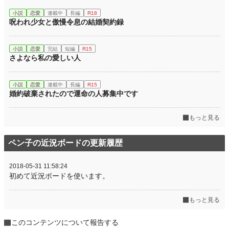
小説
恋愛
連載中
長編
R18
呪われ少女と傲慢令息の結婚契約録
小説
恋愛
完結
短編
R15
さよなら私の愛しい人
小説
恋愛
連載中
長編
R15
婚約破棄されたので運命の人募集中です
もっと見る
ペン子の近況ボードの更新履歴
2018-05-31 11:58:24
初めて近況ボードを使います。
もっと見る
このコンテンツについて報告する