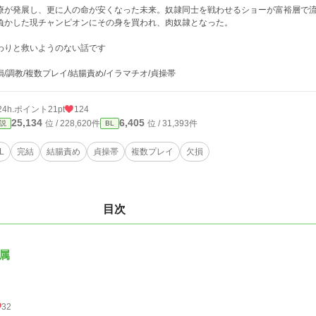
療が発展し、更に人の命が安くなった未来。奴隷同士を戦わせるショーが富裕層で
負かした現チャンピオンにその身を買われ、肉奴隷となった。
わりと救いようのない話です
損/調教/複数プレイ/結腸責め/イラマチオ/貞操帯
24h.ポイント
21pt
124
25,134
6,405
位 / 228,620件
位 / 31,393件
説
BL
L
完結
結腸責め
貞操帯
複数プレイ
欠損
目次
属
32