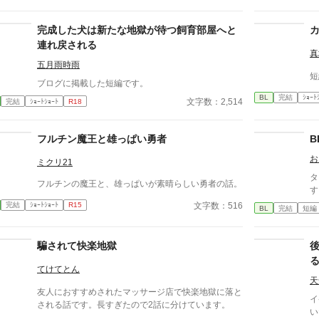
の筋肉を持つ、精神を削られ意志をなくした青年を太
古の神に捧げるため、“水”、“風”、“土”の信奉者達が暗
躍する 意志をなくし筋肉の操り人形と化した“デク”
完成した犬は新たな地獄が待つ飼育部屋へと
消える教師 山奥の男子校で繰り広げられるダークフ
連れ戻される
ァンタジー
真
五月雨時雨
短
ブログに掲載した短編です。
BL
完結
ｼｮｰﾄ
文字数：2,514
完結
ｼｮｰﾄｼｮｰﾄ
R18
フルチン魔王と雄っぱい勇者
B
お
ミクリ21
タイ
フルチンの魔王と、雄っぱいが素晴らしい勇者の話。
す
文字数：516
完結
ｼｮｰﾄｼｮｰﾄ
R15
BL
完結
短編
騙されて快楽地獄
てけてとん
天
友人におすすめされたマッサージ店で快楽地獄に落と
イ
される話です。長すぎたので2話に分けています。
い