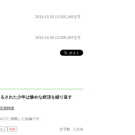
2018.10.20 13:20
5,345文字
2018.10.20 13:20
6,397文字
吊るされた少年は惨めな絶頂を繰り返す
月雨時雨
ログに掲載した短編です。
文字数：1,434
ｼｮｰﾄ
R18