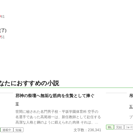
41
(了)
51
なたにおすすめの小説
邪神の祭壇へ無垢な筋肉を生贄として捧ぐ
零
五
世間に秘された名門男子校・平坂学園体育科 空手の
名選手であった高尾雄一は、新任教師として赴任する
ブ
高潔な人格と鋼のように鍛えられた肉体 それは、学
BL
完結
ｼｮｰﾄ
園にとって最高の生贄の候補に他ならなかった 至高
文字数：236,341
連載中
短編