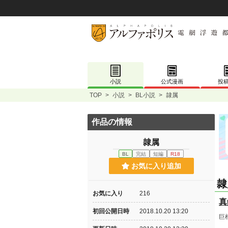
小説
公式漫画
投
TOP
>
小説
>
BL小説
>
隷属
作品の情報
隷属
BL
完結
短編
R18
お気に入り追加
隷
お気に入り
216
真
初回公開日時
2018.10.20 13:20
巨