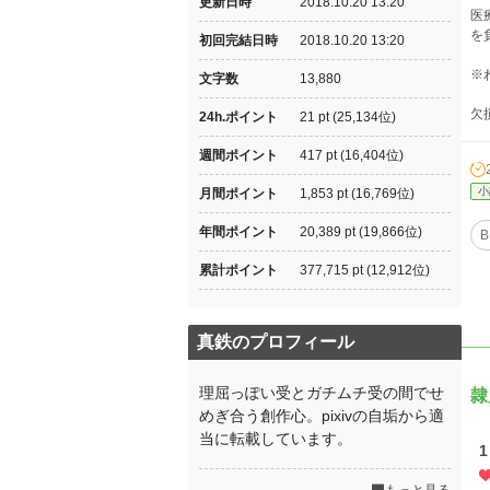
更新日時
2018.10.20 13:20
医
を
初回完結日時
2018.10.20 13:20
※
文字数
13,880
欠
24h.ポイント
21 pt (25,134位)
週間ポイント
417 pt (16,404位)
小
月間ポイント
1,853 pt (16,769位)
年間ポイント
20,389 pt (19,866位)
B
累計ポイント
377,715 pt (12,912位)
真鉄のプロフィール
理屈っぽい受とガチムチ受の間でせ
隷
めぎ合う創作心。pixivの自垢から適
当に転載しています。
1