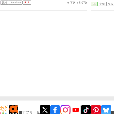
文字数：5,970
完結
ｼｮｰﾄｼｮｰﾄ
R18
BL
完結
短編
アプリ一覧