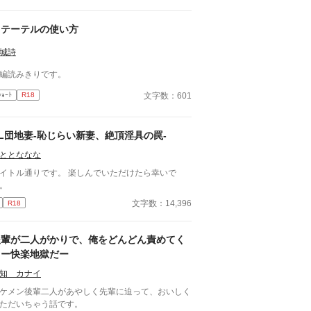
カテーテルの使い方
城詩
編読みきりです。
文字数：601
ｼｮｰﾄ
R18
L団地妻-恥じらい新妻、絶頂淫具の罠-
ととななな
トル通りです。 楽しんでいただけたら幸いで
。
文字数：14,396
R18
後輩が二人がかりで、俺をどんどん責めてく
るー快楽地獄だー
知 カナイ
ケメン後輩二人があやしく先輩に迫って、おいしく
ただいちゃう話です。