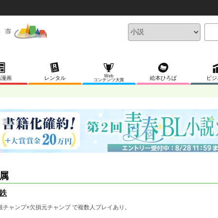
Web
稿漫画
レンタル
絵本ひろば
ビジ
コンテンツ大賞
属
鉄
根チャンプ×欠損元チャンプ で複数人プレイあり。