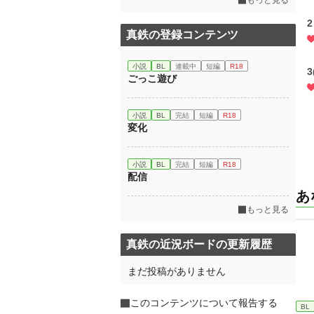
もっと見る
2
真鉄の登録コンテンツ
小説
BL
連載中
短編
R18
3
ごっこ遊び
小説
BL
完結
短編
R18
変化
小説
BL
完結
短編
R18
配信
あ
もっと見る
真鉄の近況ボードの更新履歴
まだ投稿がありません
このコンテンツについて報告する
BL