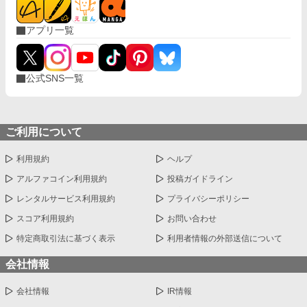
を上げろ。出航だ！」 しかし、船員は誰一人動かなかった。 これ
は、自分を財産として扱った元婚約者と愛人を直接船から降ろ
アプリ一覧
し、救援を成功させた海運令嬢が、船と信用、新しい定期航路、
そして判断を尊重してくれる相手との未来を自分の手で選び直す
物語。 全6話・完結。直接ざまぁ、お仕事上の正当評価、対等な
関係から始まる異世界恋愛です。 婚約を解消するという申し出
公式SNS一覧
は、受け入れます。 ですが、この船をどう使うかまで、あなたに
決めさせるつもりはありません。
ご利用について
利用規約
ヘルプ
アルファコイン利用規約
投稿ガイドライン
レンタルサービス利用規約
プライバシーポリシー
スコア利用規約
お問い合わせ
特定商取引法に基づく表示
利用者情報の外部送信について
会社情報
会社情報
IR情報