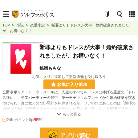
TOP
>
小説
>
恋愛小説
>
断罪よりもドレスが大事！婚約破棄されました
が、お構いなく！
恋愛
完結
長編
R15
断罪よりもドレスが大事！婚約破棄さ
れましたが、お構いなく！
桃瀬ももな
お気に入りに追加して更新通知を受け取ろう
お気に入り追加
公爵令嬢リア・ド・ラ・メールは、人生のすべてをドレスに捧げる重度の「ドレ
ス狂い」。卒業パーティーの最中、第一王子ウィルフレッドから婚約破棄を突き
つけられ、身に覚えのない悪行を糾弾されるが、リアの頭にあったのは「糾弾の
ポーズのせいで王子のジャケットのラインが死んでいる」という絶望だけだっ
た。
24h.ポイント
0pt
50
小説
228,930 位 / 228,930 件
アプリで読む