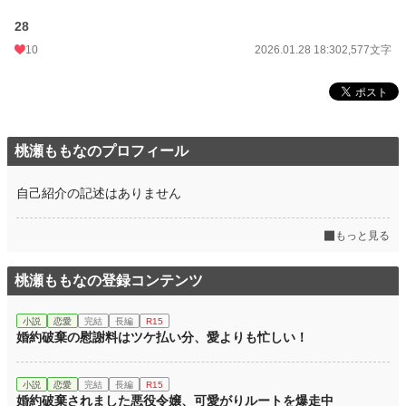
28
10
2026.01.28 18:30
2,577文字
桃瀬ももなのプロフィール
自己紹介の記述はありません
もっと見る
桃瀬ももなの登録コンテンツ
小説
恋愛
完結
長編
R15
婚約破棄の慰謝料はツケ払い分、愛よりも忙しい！
小説
恋愛
完結
長編
R15
婚約破棄されました悪役令嬢、可愛がりルートを爆走中