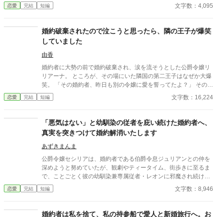
間”の契約を終わらせることにした。 赤の他人を屋敷に迎えるこ
文字数：4,095
恋愛
完結
短編
とはしない。 不要なものに感情を砕く理由などない。 「だって、
面倒でしょう？」 不誠実な夫も、無意味な結婚も、 この際すべて
切り捨ててしまいましょう。
婚約破棄されたので泣こうと思ったら、隣の王子が爆笑
していました
由香
婚約者に大勢の前で婚約破棄され、涙を流そうとした公爵令嬢リ
リアーナ。 ところが、その場にいた隣国の第二王子はなぜか大爆
笑。 「その婚約者、昨日も別の令嬢に愛を誓ってたよ？」 その一
言から、元婚約者の嘘は次々と暴かれ、自滅の連続！ 泣くはずだ
文字数：16,224
恋愛
完結
短編
った婚約破棄は、笑いと溺愛にあふれた人生逆転劇の幕開けだっ
た。
「悪気はない」と幼馴染の従者を庇い続けた婚約者へ、
真実を突きつけて婚約解消いたします
あずきまんま
公爵令嬢セシリアは、婚約者である伯爵令息ジュリアンとの仲を
深めようと努めていたが、観劇やティータイム、街歩きに至るま
で、ことごとく彼の幼馴染兼専属従者・レオンに邪魔され続けて
いた。セシリアやその父である公爵が度重なる非礼を注意・抗議
文字数：8,946
恋愛
完結
短編
しても、ジュリアンは「悪気はないんだ」「寛容になりなさい」
と一向に取り合わず、従者の暴走を放置し続ける。 無数の不誠実
な対応に堪忍袋の緒が切れたセシリアは、綿密な記録を携え、建
婚約者は私を捨て、私の持参船で愛人と新婚旅行へ。お