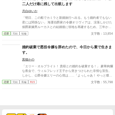
国記念夜会という晴れの舞台で決着をつけることを決意。大勢の
二人だけ港に残して出航します
貴族が見守る中、逃げ場のない完璧な証拠とともに婚約解消を突
きつけ、身勝手な二人と身内を庇い続けた伯爵家を社会的な破滅
月白ゆいか
へと追い込んでいく。
「明日、この船でカミラと新婚旅行へ出る。もう婚約者でもない
君には関係ない」 海運伯爵家の令嬢オリヴィアは、没落しかけた
侯爵家嫡男ルーカスとの結婚後に領地を再建するため、三年かけ
て持参船〈暁の鴎〉号を準備してきた。 船員をそろえ、航路を整
文字数：13,854
恋愛
完結
短編
え、翌朝には嵐で被害を受けた島々へ出航する予定だった。船倉
には、備蓄があと二日で尽きる島民へ届ける食糧、薬、毛布が積
まれている。 ところが出航前日、港へ着いたオリヴィアが見たの
婚約破棄で悪役令嬢を辞めたので、今日から素で生きま
は、船から降ろされる救援物資と、代わりに積み込まれる衣装
す。
箱、酒樽、鏡台、長椅子だった。 船上にはルーカスと、その愛人
カミラがいる。 ルーカスはオリヴィアとの婚約を一方的に解消
黒猫かの
し、カミラとの婚礼と新婚旅行、さらに自分の私的事業へ〈暁の
「エリー・オルブライト！ 貴様との婚約を破棄する！」 豪華絢爛
鴎〉号を使うと告げた。 「この毛布、少し獣臭いのですもの」 カ
な夜会で、ウィルフレッド王子から突きつけられた非情な宣告。
ミラも救援物資を邪魔扱いし、自分の衣装と家具を優先する。 け
しかし、公爵令嬢エリーの心境は……「よっしゃあ！ やっと喋れ
れどルーカスは、大切な二つの事実を軽んじていた。 〈暁の鴎〉
るわ！！」だった。
文字数：55,798
恋愛
完結
長編
R15
号は、結婚が成立するまではオリヴィアの所有物。そして船員た
ちを雇っているのは、オリヴィアの実家である。 救援先を治める
フレデリック辺境伯は、島の備蓄があと二日だと伝えても、オリ
ヴィアへ命令しない。 「この船をどうするかは、あなたが決めて
ください」 裏切られた痛みを抱えながら、オリヴィアは自分で救
援続行を決める。船員たちと物資を積み戻し、翌朝、予定どおり
出航すると宣言した。 それでもルーカスは、招待客の前ならオリ
ヴィアは逆らえないと考え、新婚旅行の出航式を強行する。 「錨