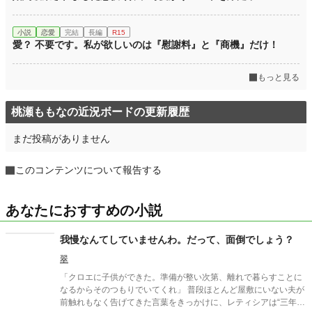
小説
恋愛
完結
長編
R15
愛？ 不要です。私が欲しいのは『慰謝料』と『商機』だけ！
もっと見る
桃瀬ももなの近況ボードの更新履歴
まだ投稿がありません
このコンテンツについて報告する
あなたにおすすめの小説
我慢なんてしていませんわ。だって、面倒でしょう？
翠
「クロエに子供ができた。準備が整い次第、離れで暮らすことに
なるからそのつもりでいてくれ」 普段ほとんど屋敷にいない夫が
前触れもなく告げてきた言葉をきっかけに、レティシアは“三年