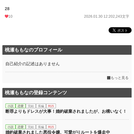
28
10
2026.01.30 12:20
2,243文字
桃瀬ももなのプロフィール
自己紹介の記述はありません
もっと見る
桃瀬ももなの登録コンテンツ
小説
恋愛
完結
長編
R15
断罪よりもドレスが大事！婚約破棄されましたが、お構いなく！
小説
恋愛
完結
長編
R15
婚約破棄されました悪役令嬢、可愛がりルートを爆走中