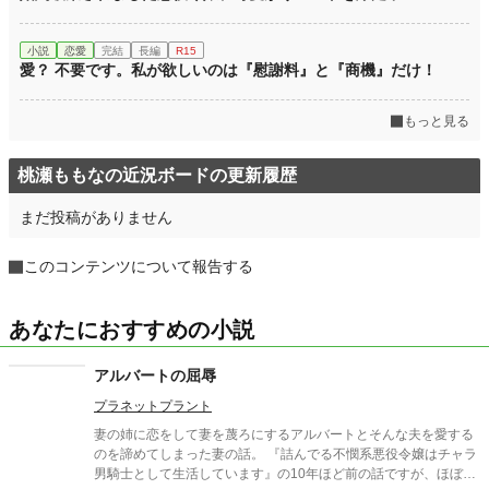
小説
恋愛
完結
長編
R15
愛？ 不要です。私が欲しいのは『慰謝料』と『商機』だけ！
もっと見る
桃瀬ももなの近況ボードの更新履歴
まだ投稿がありません
このコンテンツについて報告する
あなたにおすすめの小説
アルバートの屈辱
プラネットプラント
妻の姉に恋をして妻を蔑ろにするアルバートとそんな夫を愛する
のを諦めてしまった妻の話。 『詰んでる不憫系悪役令嬢はチャラ
男騎士として生活しています』の10年ほど前の話ですが、ほぼ無