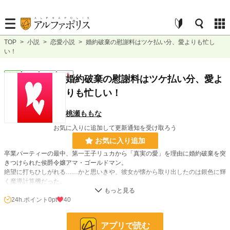
TOP
>
小説
>
恋愛小説
>
婚約破棄の慰謝料はツケ払い分、愛よりも忙し
い！
恋愛
完結
長編
R15
婚約破棄の慰謝料はツケ払い分、愛よ
りも忙しい！
桃瀬ももな
お気に入りに追加して更新通知を受け取ろう
お気に入り追加
卒業パーティーの最中、第一王子リュカから「真実の愛」を理由に婚約破棄を突
きつけられた侯爵令嬢アマ・ゴールドマン。
絶望に打ちひしがれる……かと思いきや、彼女が懐から取り出したのは銀色に輝
く魔導計算機だった。
「悲しんでいる暇などありませんわ。計算（一番大事なところ）なんですの」
24h.ポイント
0pt
40
小説
229,046 位 / 229,046 件
アプリで読む