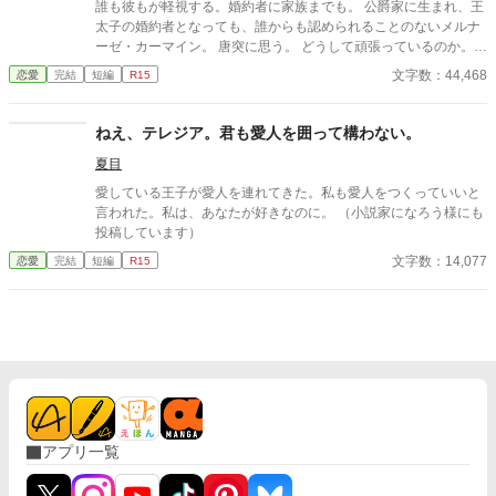
口を向いている。 王太子妃ではなく、別の女性に会いにいくため
誰も彼もが軽視する。婚約者に家族までも。 公爵家に生まれ、王
に…… 「えぇ、どうぞ……好きになさってください」 「……すま
太子の婚約者となっても、誰からも認められることのないメルナ
ない。次は埋め合わせをする！」 出て行くキースの背に、そっと
ーゼ・カーマイン。 唐突に思う。 どうして頑張っているのか。
告げる。 「もう、次なんてないわよ」 その言葉は、走りゆく王太
どうして生きていたいのか。 もう、いいのではないだろうか。 メ
文字数：44,468
恋愛
完結
短編
R15
子に届くことはなかった。 王太子妃は覚悟を固める。 半生をかけ
ルナーゼが生を諦めたとき、世界の運命が決まった。 ＊ご都合主
て支え続けてきた、彼のために尽力してきた。 その努力が軽んじ
義です。わかりづらいなどありましたらすみません。笑って読ん
られるのならば。 もう……王太子妃の座に居る必要はないと。
でくださいませ。本編15話で完結です。番外編を数話、気まぐれ
ねえ、テレジア。君も愛人を囲って構わない。
に投稿します。よろしくお願いいたします。 ※ありがたいことに
夏目
HOTランキング入りいたしました。たくさんの方の目に触れる機
会に感謝です。本編は終了しましたが、番外編も投稿予定ですの
愛している王子が愛人を連れてきた。私も愛人をつくっていいと
で、気長にお付き合いくださると嬉しいです。たくさんのお気に
言われた。私は、あなたが好きなのに。 （小説家になろう様にも
入り登録、しおり、エール、いいねをありがとうございます。R
投稿しています）
7.1/31 ＊らがまふぃん活動三周年周年記念として、R7.11/4に一
文字数：14,077
恋愛
完結
短編
R15
話お届けいたします。楽しく活動させていただき、ありがとうご
ざいます。
アプリ一覧