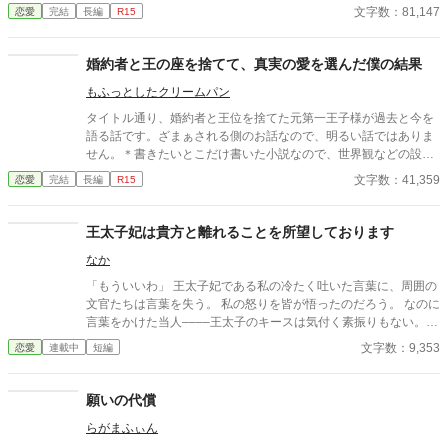
関係なので単体で読めます。
文字数：81,147
恋愛
完結
長編
R15
婚約者と王の座を捨てて、真実の愛を選んだ僕の結果
もふっとしたクリームパン
タイトル通り、婚約者と王位を捨てた元第一王子様が過去と今を
語る話です。ざまぁされる側のお話なので、明るい話ではありま
せん。＊書きたいとこだけ書いた小説なので、世界観などの設定
はふんわりしてます。＊文章の追加や修正を適時行います。＊カ
文字数：41,359
恋愛
完結
長編
R15
クヨム様にも投稿しています。＊本編十四話（幕間四話）＋登場
人物紹介＋オマケ（四話：ざまぁする側の話）、で完結。
王太子妃は貴方と離れることを所望しております
なか
「もういいわ」 王太子妃である私の冷たく吐いた言葉に、周囲の
文官たちは言葉を失う。 私の怒りを皆が悟ったのだろう。 なのに
言葉をかけた当人––––王太子のキースは気付く素振りもない。
「彼女に会いに行って、いいのか？」 「気にせず行ってくださ
文字数：9,353
恋愛
連載中
短編
い」 告げた言葉に、部屋にいた文官や王城使用人の顔が凍ったの
が分かった。 傍に控える騎士も、思わず互いの顔を見合わせてい
る。 皆、分かっている。 怒鳴られる方がマシだ、泣かれる方が救
願いの代償
いがある。 『もういい』に込められた意味は、諦めだということ
らがまふぃん
に。 「……アイシャ、本当にいいのか？」 キースの足は、もう出