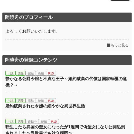
岡暁舟のプロフィール
よろしくお願いいたします。
もっと見る
岡暁舟の登録コンテンツ
小説
恋愛
完結
長編
R15
静かなる公爵令嬢と不貞な王子～婚約破棄の代償は国家転覆の危
機？～
小説
恋愛
完結
短編
R15
婚約破棄された令嬢の細やかな異世界生活
小説
恋愛
連載中
短編
R15
転生したら異国の聖女になったが1週間で偽聖女になり公開処刑
されました〜異世界でも対立構図〜