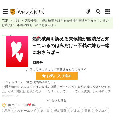
TOP
>
小説
>
恋愛小説
>
婚約破棄を訴える夫候補が国賊だと知っているの
は私だけ～不義の妹も一緒におさらば～
恋愛
完結
ｼｮｰﾄｼｮｰﾄ
R15
婚約破棄を訴える夫候補が国賊だと知
っているのは私だけ～不義の妹も一緒
におさらば～
岡暁舟
お気に入りに追加して更新通知を受け取ろう
お気に入り追加
「シャルロッテ、君とは婚約破棄だ！」
公爵令嬢のシャルロッテは夫候補の公爵：ゲーベンから婚約破棄を突きつけられ
た。その背後にはまさかの妹：エミリーもいて・・・でも大丈夫。シャルロッテ
は冷静だった。
24h.ポイント
0pt
462
小説
228,746 位 / 228,746 件
恋愛
ハッピーエンド
異世界
婚約破棄
ざまぁ
青春
ラブコメ