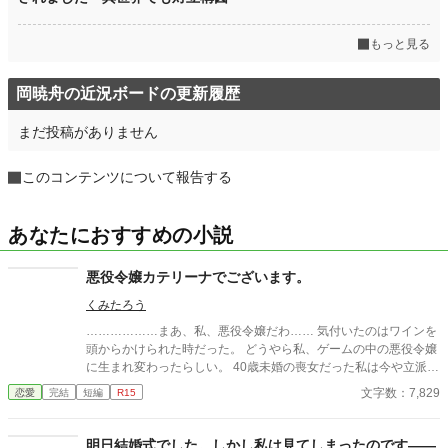
もっと見る
岡暁舟の近況ボードの更新履歴
まだ投稿がありません
このコンテンツについて報告する
あなたにおすすめの小説
悪役令嬢カテリーナでございます。
くみたろう
………………まあ、私、悪役令嬢だわ…… 気付いたのはワインを
頭からかけられた時だった。 どうやら私、ゲームの中の悪役令嬢
に生まれ変わったらしい。 40歳未婚の喪女だった私は今や立派な
公爵令嬢。ただ、痩せすぎて骨ばっている体がチャームポイント
文字数：7,829
恋愛
完結
短編
R15
なだけ。 ぶつかるだけでアタックをかます強靭な骨の持ち主、そ
れが私。 40歳喪女を舐めてくれては困りますよ？ 私は没落など
しませんからね。
明日結婚式でした。しかし私は見てしまったのです――