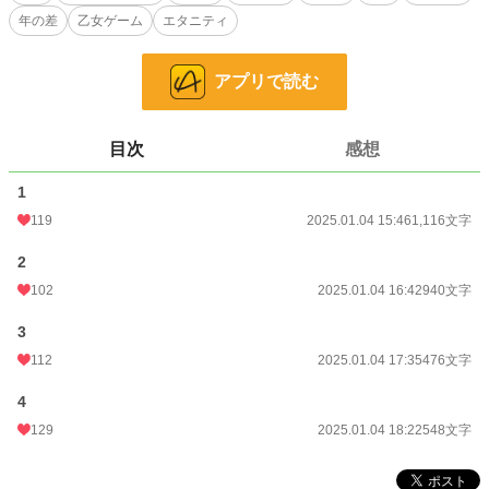
恋愛
66,363 位 / 66,363 件
年の差
乙女ゲーム
エタニティ
お気に入り
66
アプリで読む
24h.ポイント
0 pt
文字数
3,080
目次
感想
更新日時
2025.01.04 18:22
1
初回公開日時
2025.01.04 15:46
119
2025.01.04 15:46
1,116文字
初回完結日時
2025.01.04 18:23
2
週間ポイント
119 pt (31,906 位)
102
2025.01.04 16:42
940文字
月間ポイント
308 pt (43,259 位)
3
年間ポイント
8,114 pt (35,522 位)
112
2025.01.04 17:35
476文字
累計ポイント
40,613 pt (49,818 位)
4
129
2025.01.04 18:22
548文字