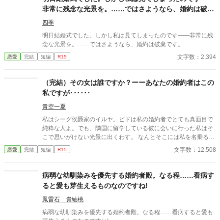
非常に残念な光景を。……ではさようなら、婚約は破棄
です。
四季
明日結婚式でした。しかし私は見てしまったのです――非常に残
念な光景を。……ではさようなら、婚約は破棄です。
文字数：2,394
恋愛
完結
短編
R15
（完結）その女は誰ですか？ーーあなたの婚約者はこの
私ですが･･････
青空一夏
私はシーグ侯爵家のイルヤ。ビドは私の婚約者でとても真面目で
純粋な人よ。でも、隣国に留学している彼に会いに行った私はそ
こで思いがけない光景に出くわす。 なんとそこには私を名乗る女
がいたの。これってどういうこと？ 婚約者の裏切りにざまぁしま
文字数：12,508
恋愛
完結
短編
R15
す。コメディ風味。 ※この小説は独自の世界観で書いております
ので一切史実には基づきません。 ※ゆるふわ設定のご都合主義で
す。 ※元サヤはありません。
病弱な幼馴染みを優先する婚約者殿。なる程……看病す
ると愛も芽生えるものなのですね!
鳳雷石 貴紬桃
病弱な幼馴染みを優先する婚約者殿。なる程……看病すると愛も