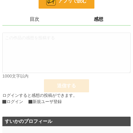
アプリで読む
小説
228,634 位 / 228,634 件
SF
6,731 位 / 6,731 件
目次
感想
お気に入り
1
24h.ポイント
0 pt
文字数
7,288
更新日時
2026.01.18 15:39
初回公開日時
2025.06.19 14:39
1000文字以内
週間ポイント
0 pt (228,634 位)
送信する
月間ポイント
0 pt (228,634 位)
ログインすると感想の投稿ができます。
年間ポイント
6,293 pt (40,901 位)
ログイン
新規ユーザ登録
累計ポイント
7,135 pt (110,854 位)
すいかのプロフィール