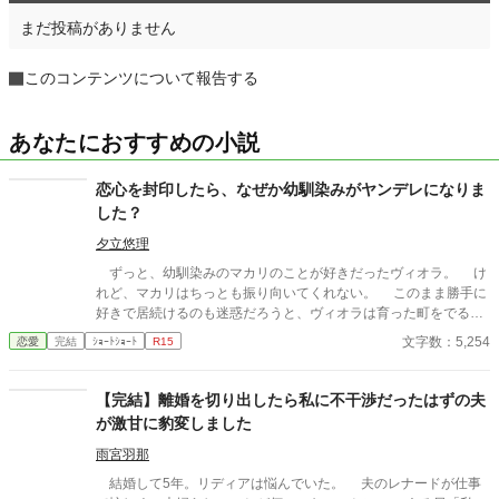
まだ投稿がありません
このコンテンツについて報告する
あなたにおすすめの小説
恋心を封印したら、なぜか幼馴染みがヤンデレになりま
した？
夕立悠理
ずっと、幼馴染みのマカリのことが好きだったヴィオラ。 け
れど、マカリはちっとも振り向いてくれない。 このまま勝手に
好きで居続けるのも迷惑だろうと、ヴィオラは育った町をでる。
なんとか、王都での仕事も見つけ、新しい生活は順風満帆──か
文字数：5,254
恋愛
完結
ｼｮｰﾄｼｮｰﾄ
R15
と思いきや。 なんと、王都だけは死んでもいかないといってい
たマカリが、ヴィオラを追ってきて……。
【完結】離婚を切り出したら私に不干渉だったはずの夫
が激甘に豹変しました
雨宮羽那
結婚して5年。リディアは悩んでいた。 夫のレナードが仕事