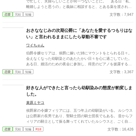
で忙しく、夫婦らしいことが何一つないことに。 ある日「私、
離婚しようと思うの」と義妹に相談すると、とある薬を渡され
る。 どうやらそれは、『ちょーっとだけ本音がでちゃう薬』の
文字数：7,947
恋愛
完結
短編
よう。 そうしてやってきた離婚の話を告げる場で、リディアは
つい好奇心に負けて、夫へ薬を飲ませてしまう。 すると、あら
不思議。 いつもは浮ついた言葉なんて口にしない夫が、とんで
おさななじみの次期公爵に「あなたを愛するつもりはな
もなく甘い言葉を口にしはじめたのだ。 「どうか離婚だなんて言
い」と言われるままにしたら挙動不審です
わないでください。私のスイートハニーは君だけなんです」 (誰
ですかあなた) ◇◇◇◇ ※全3話。 ※コメディ重視のお話です。
ワイちゃん
深く考えちゃダメです！少しでも笑っていただけますと幸いです
伯爵令嬢セリアは、侯爵に嫁いだ姉にマウントをとられる日々。
(*_ _))*゜ ※AI不使用です。
会えなくなった幼馴染とのあたたかい日々を心に過ごしていた。
ある日、婚活のための夜会に参加し、得意のピアノを披露する
と、幼馴染と再会し、次の日には公爵の幼馴染に求婚されること
文字数：3,367
恋愛
完結
短編
に。しかし、幼馴染には「あなたを愛するつもりはない」と言わ
れ、相手の提示するルーティーンをただただこなす日々が始ま
り……？
好きな人ができたと言ったら幼馴染みの態度が豹変しま
した。
束原ミヤコ
侯爵家の令嬢フィリアには、五つ年上の幼馴染がいる。 ルシウス
は公爵家の長男であり、聖騎士団の騎士団長でもある。 昔からフ
ィリアの騎士として振る舞ってくれていたルシウスと、ごく自然
に婚約者になっていた。 しかし、ある日の夜会で、「ルシウス様
文字数：16,426
恋愛
完結
短編
R18
はわがままな妹と結婚をしなければならず、可哀想」という噂話