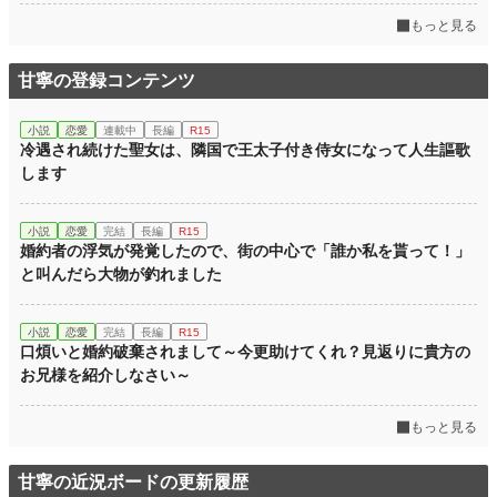
もっと見る
甘寧の登録コンテンツ
小説
恋愛
連載中
長編
R15
冷遇され続けた聖女は、隣国で王太子付き侍女になって人生謳歌
します
小説
恋愛
完結
長編
R15
婚約者の浮気が発覚したので、街の中心で「誰か私を貰って！」
と叫んだら大物が釣れました
小説
恋愛
完結
長編
R15
口煩いと婚約破棄されまして～今更助けてくれ？見返りに貴方の
お兄様を紹介しなさい～
もっと見る
甘寧の近況ボードの更新履歴