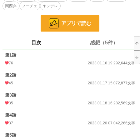
小説
37,700 位 / 229,022 件
関西弁
ノーチェ
ヤンデレ
恋愛
16,336 位 / 66,403 件
アプリで読む
お気に入り
195
24h.ポイント
7 pt
目次
感想（5件）
文字数
36,524
第1話
更新日時
2023.02.19 05:39
76
2023.01.16 19:29
2,644文字
初回公開日時
2023.01.16 19:29
第2話
初回完結日時
2023.02.19 05:40
45
2023.01.17 15:07
2,877文字
週間ポイント
84 pt (36,342 位)
第3話
月間ポイント
420 pt (37,762 位)
35
2023.01.18 16:28
2,569文字
年間ポイント
16,266 pt (23,087 位)
第4話
37
2023.01.20 07:04
2,266文字
累計ポイント
77,553 pt (35,137 位)
第5話