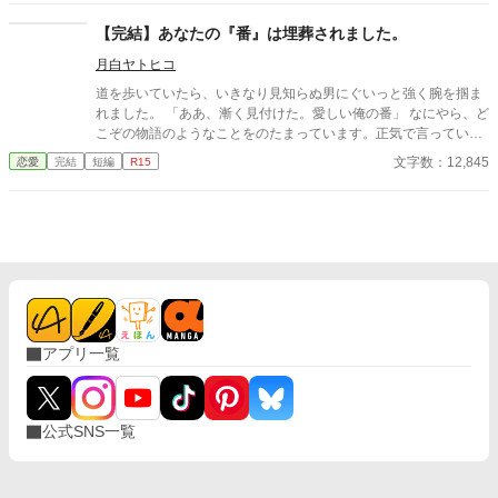
を聞いてしまう。 自分のせいでルシウスは想い人と添い遂げられ
ないのだと気づいたフィリアは、ルシウスに告げる。 「私、好き
【完結】あなたの『番』は埋葬されました。
な人ができました」 だから、あなたとは結婚できないのだという
月白ヤトヒコ
嘘を──。
道を歩いていたら、いきなり見知らぬ男にぐいっと強く腕を掴ま
れました。 「ああ、漸く見付けた。愛しい俺の番」 なにやら、ど
こぞの物語のようなことをのたまっています。正気で言っている
のでしょうか？ 「はあ？ 勘違いではありませんか？ 気のせい
文字数：12,845
恋愛
完結
短編
R15
とか」 そうでなければ―――― 「違うっ!? 俺が番を間違うワケ
がない！ 君から漂って来るいい匂いがその証拠だっ！」 男は、
わたしの言葉を強く否定します。 「匂い、ですか……それこそ、
勘違いでは？ ほら、誰かからの移り香という可能性もありま
す」 否定はしたのですが、男はわたしのことを『番』だと言って
聞きません。 「番という素晴らしい存在を感知できない憐れな種
族。しかし、俺の番となったからには、そのような憐れさとは無
縁だ。これから、たっぷり愛し合おう」 「お断りします」 この男
の愛など、わたしは必要としていません。 そう断っても、彼は聞
アプリ一覧
いてくれません。 だから――――実験を、してみることにしまし
た。 一月後。もう一度彼と会うと、彼はわたしのことを『番』だ
とは認識していないようでした。 「貴様っ、俺の番であることを
偽っていたのかっ!?」 そう怒声を上げる彼へ、わたしは告げまし
公式SNS一覧
た。 「あなたの『番』は埋葬されました」、と。 設定はふわっ
と。