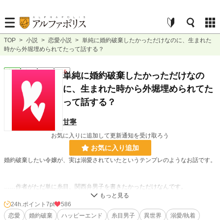
TOP
>
小説
>
恋愛小説
>
単純に婚約破棄したかっただけなのに、生まれた
時から外堀埋められてたって話する？
恋愛
完結
長編
R15
単純に婚約破棄したかっただけなの
に、生まれた時から外堀埋められてた
って話する？
甘寧
お気に入りに追加して更新通知を受け取ろう
お気に入り追加
婚約破棄したい令嬢が、実は溺愛されていたというテンプレのようなお話です。
……作者がただ単に糸目、関西弁男子を書きたかっただけなんです。
※不定期更新です。
24h.ポイント
7pt
586
恋愛
婚約破棄
ハッピーエンド
糸目男子
異世界
溺愛/執着