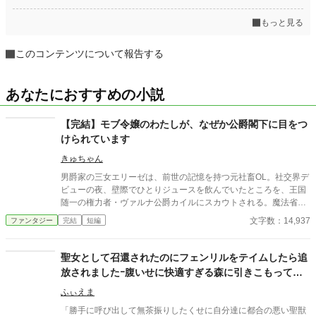
もっと見る
このコンテンツについて報告する
あなたにおすすめの小説
【完結】モブ令嬢のわたしが、なぜか公爵閣下に目をつ
けられています
きゅちゃん
男爵家の三女エリーゼは、前世の記憶を持つ元社畜OL。社交界デ
ビューの夜、壁際でひとりジュースを飲んでいたところを、王国
随一の権力者・ヴァルナ公爵カイルにスカウトされる。魔法省の
研究員として採用されたエリーゼは、三年間誰も気づかなかった
文字数：14,937
ファンタジー
完結
短編
計算の誤りを着任三日で発見。着々と存在感を示していく。一
方、公爵の婚約候補と噂されるクロード侯爵令嬢セラフィーヌ
は、エリーゼを目障りに思い妨害を仕掛けてくるが...
聖女として召還されたのにフェンリルをテイムしたら追
放されましたｰ腹いせに快適すぎる森に引きこもって我
慢していた事色々好き放題してやります！
ふぃえま
「勝手に呼び出して無茶振りしたくせに自分達に都合の悪い聖獣