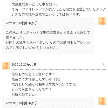
大往生なお年だった事を願う。
でも、フィオレンツァが先だったら彼女を溺愛していたアレク
シスなので後を速攻で追いそうではあります。
小針ゆき子
2021.01.10
このあたりはさらっと歴史の文書をたどるような感じで
書きました。
他国との戦争もあったみたいなので頭脳明晰なアレクシ
スでも苦労したのかもしれません。
かおる
︙
2020.12.20
完結おめでとうございます！
最後まで大活躍した黒い君（笑）
武器として確かに精神攻撃力が高いですね。
とっても面白かったです！
お疲れ様でした！
小針ゆき子
2021.01.10