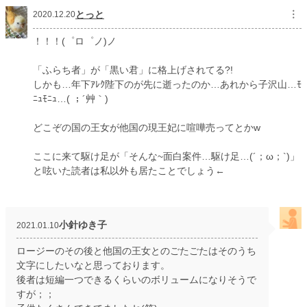
とっと
︙
2020.12.20
！！！(゜ロ゜ノ)ノ
「ふらち者」が「黒い君」に格上げされてる?!
しかも…年下ｱﾚｸ陛下のが先に逝ったのか…あれから子沢山…ﾓ
ﾆｭﾓﾆｭ…( ；´艸｀)
どこぞの国の王女が他国の現王妃に喧嘩売ってとかw
ここに来て駆け足が「そんな~面白案件…駆け足…(´；ω；`)」
と呟いた読者は私以外も居たことでしょう←
小針ゆき子
2021.01.10
ロージーのその後と他国の王女とのごたごたはそのうち
文字にしたいなと思っております。
後者は短編一つできるくらいのボリュームになりそうで
すが；；