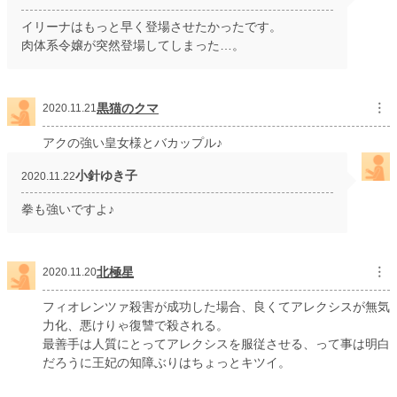
イリーナはもっと早く登場させたかったです。
肉体系令嬢が突然登場してしまった…。
黒猫のクマ
︙
2020.11.21
アクの強い皇女様とバカップル♪
小針ゆき子
2020.11.22
拳も強いですよ♪
北極星
︙
2020.11.20
フィオレンツァ殺害が成功した場合、良くてアレクシスが無気
力化、悪けりゃ復讐で殺される。
最善手は人質にとってアレクシスを服従させる、って事は明白
だろうに王妃の知障ぶりはちょっとキツイ。