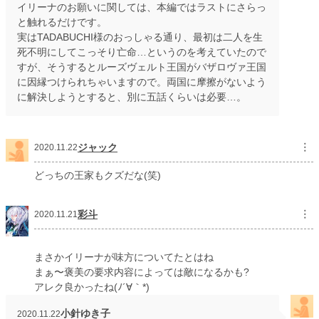
イリーナのお願いに関しては、本編ではラストにさらっ
と触れるだけです。
実はTADABUCHI様のおっしゃる通り、最初は二人を生
死不明にしてこっそり亡命…というのを考えていたので
すが、そうするとルーズヴェルト王国がバザロヴァ王国
に因縁つけられちゃいますので。両国に摩擦がないよう
に解決しようとすると、別に五話くらいは必要…。
ジャック
︙
2020.11.22
どっちの王家もクズだな(笑)
彩斗
︙
2020.11.21
まさかイリーナが味方についてたとはね
まぁ〜褒美の要求内容によっては敵になるかも?
アレク良かったね(ﾉ´∀｀*)
小針ゆき子
2020.11.22