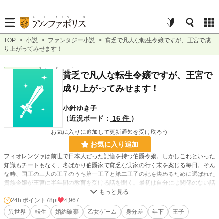
TOP
>
小説
>
ファンタジー小説
>
貧乏で凡人な転生令嬢ですが、王宮で成
り上がってみせます！
ファンタジー
完結
長編
貧乏で凡人な転生令嬢ですが、王宮で
成り上がってみせます！
小針ゆき子
（近況ボード：
16 件
）
お気に入りに追加して更新通知を受け取ろう
お気に入り追加
フィオレンツァは前世で日本人だった記憶を持つ伯爵令嬢。しかしこれといった
知識もチートもなく、名ばかり伯爵家で貧乏な実家の行く末を案じる毎日。そん
な時、国王の三人の王子のうち第一王子と第二王子の妃を決めるために選ばれた
貴族令嬢が王宮に半年間の教育を受ける話を聞く。最初は自分には関係のない話
だと思うが、その教育係の女性が遠縁で、しかも後継者を探していると知る。
これは高給の職を得るチャンス！フィオレンツァは領地を離れ、王宮付き教育係
24h.ポイント
78pt
4,967
の後継者候補として王宮に行くことになる。
異世界
転生
婚約破棄
乙女ゲーム
身分差
年下
王子
真面目で機転の利くフィオレンツァは妃候補の令嬢たちからも一目置かれる存在