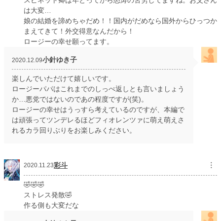
スピネット卿は年とってから怒涛の苦労してますね。お父さん
は大変…
娘の結婚を諦めちゃだめ！！国内がだめなら国外からひっつか
まえてきて！外交得意なんだから！
ロージーの幸せ願ってます。
小針ゆき子
2020.12.09
楽しんでいただけて嬉しいです。
ロージーパパはこれまでのしっぺ返しとも言いましょう
か…悪党ではないのであの程度ですが(笑)。
ロージーの幸せはうっすら考えているのですが、本編で
は頑張ってツンデレるほどフィオレンツァに萌え萌えさ
れるカラ回りぶりをお楽しみください。
彩斗
︙
2020.11.23
🤣🤣🤣
ストレス発散🤣
作る側も大変だな