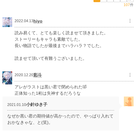
107
件
hiyo
︙
2022.04.13
読み易くて、とても楽しく読ませて頂きました。
ストーリーもキャラも素敵でした。
長い物語でしたが最後までハラハラ？でした。
読ませて頂いて有難うございました。
彩斗
︙
2020.12.20
アレがラストは黒い君で閉められた🤣
正体知った1桁は失神するだろうな
小針ゆき子
2021.01.10
なぜか黒い君の期待値が高かったので、やっぱり入れて
おかなきゃな、と(笑)。