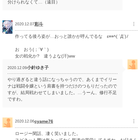
分けられなくて…（遠目）
彩斗
︙
2020.12.07
作ってる後ろ姿が…おっと誰かが呼んでるな ε≡≡ﾍ( ´Д`)ﾉ
お おう(；´∀｀)
女の戦化か? 違うよな(汗)ww
小針ゆき子
2020.12.09
やり過ぎると違う話になっちゃうので、あくまでイリー
ナは戦闘令嬢という肩書を持つだけのつもりだったので
すが、結局戦わせてしまいました。…うーん、修行不足
ですわ。
cyame76
︙
2020.12.06
ロージー閑話、凄く笑いました。