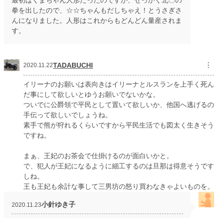
最初はくまちゃん人形だったのですが、せっかく北〇の
拳を出したので、☆☆ちゃんもだしちゃえ！とうさぎさ
んになりました。人形はこれからもどんどん量産されま
す。
TADABUCHI
︙
2020.11.22
イリーナのお願いは表向きはイリーナとルスランを上手く死ん
だ事にして欲しいとゆうお願いでないかな。
ついでに公爵領で平民として置いて欲しいか、他国へ逃げるの
手伝って欲しいでしょうね。
素手で熊が狩れるくらいですから平民生活でも図太く生きそう
ですね。
まぁ、王妃のお茶会で仕掛けるのが面白いかと。
で、犯人が王妃になるように細工するのは旦那は得意そうです
しね。
王も王妃も余計な事して三男坊の怒り買わなきゃよいものを。
小針ゆき子
2020.11.23