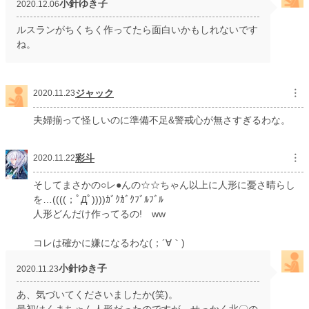
小針ゆき子
2020.12.06
ルスランがちくちく作ってたら面白いかもしれないです
ね。
ジャック
︙
2020.11.23
夫婦揃って怪しいのに準備不足&警戒心が無さすぎるわな。
彩斗
︙
2020.11.22
そしてまさかの○レ●んの☆☆ちゃん以上に人形に憂さ晴らし
を…((((；ﾟДﾟ))))ｶﾞｸｶﾞｸﾌﾞﾙﾌﾞﾙ
人形どんだけ作ってるの! ww
コレは確かに嫌になるわな(；´∀｀)
小針ゆき子
2020.11.23
あ、気づいてくださいましたか(笑)。