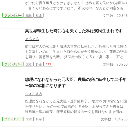
がでたら責任追及とか狡すぎません？ せめて裏で良いから謝罪の
一言くらいあるはずですよね？」 不況の中、なんとか内定をもぎ
取った会社にやっと慣れたと思ったら異世界召還されて勝手に聖
文字数：20,843
ファンタジー
完結
短編
女にされました、佐藤です。いや、元佐藤か。 実は今日、なんか
国を守る聖獣を召還せよって言われたからやったらフェンリルが
出ました。 あんまりこういうの詳しくないけど確か超強いやつで
異世界転生した時に心を失くした私は貧民生まれです
すよね？ なのに周りの反応は正反対！ なんかめっちゃ裏切り者と
ぐるぐる
か怒鳴られてロープグルグル巻きにされました。 勝手にこっちに
連れて来たりただでさえ難しい聖獣召喚にケチつけたり……なん
前世日本人の私は剣と魔法の世界に転生した。 転生した時に感情
かもうこの人たち助けなくてもバチ当たりませんよね？
を欠落したのか、生まれた時から心が全く動かない。 前世の記憶
を頼りに善悪等を判断。 貧民街の狭くて汚くて臭い家……家とは
いえないほったて小屋に、生まれた時から住んでいる。 2人の兄
文字数：70,700
ファンタジー
完結
長編
R15
と、私と、弟と母。 母親はいつも心ここにあらず、父親は所在不
明。 ある日母親が死んで父親のへそくりを発見したことで、兄弟
4人引っ越しを決意する。 前世の記憶と知識、魔法を駆使して少
総理になれなかった元大臣、農民の娘に転生して二千年
しずつでも確実にお金を貯めていく。
王家の宰相になります
ちょこまろ
総理になれなかった元大臣・遠野紗和子。 地方を切り捨てない国
を作りたい。 その一心で政治の世界を駆け上がってきた彼女は、
総裁選出馬の前夜、演説原稿の最後の一文を書けないまま倒れて
しまう。 次に目覚めた時、彼女は異世界の貧しい農村で、五歳の
文字数：434,256
ファンタジー
完結
長編
少女ミリアに転生していた。 そこにあったのは、華やかな王宮で
も、魔法で救われる世界でもない。 空腹。 読めない契約書。 奪