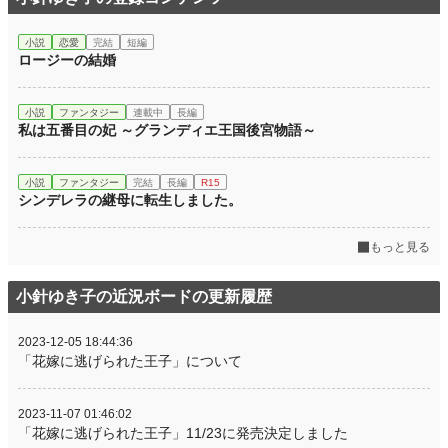
小説
恋愛
完結
短編
ロージーの結婚
小説
ファンタジー
連載中
長編
私は五番目の妃 ～グランディエ王国後宮物語～
小説
ファンタジー
完結
長編
R15
シンデレラの継母に転生しました。
もっと見る
小針ゆき子の近況ボードの更新履歴
2023-12-05 18:44:36
「花嫁に逃げられた王子」について
2023-11-07 01:46:02
「花嫁に逃げられた王子」11/23に発売決定しました