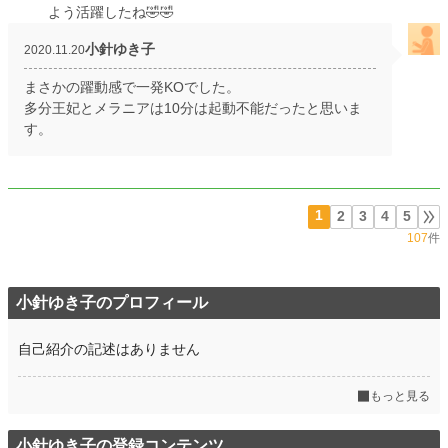
よう活躍したね🤣🤣
小針ゆき子
2020.11.20
まさかの躍動感で一発KOでした。
多分王妃とメラニアは10分は起動不能だったと思いま
す。
1
2
3
4
5
107
件
小針ゆき子のプロフィール
自己紹介の記述はありません
もっと見る
小針ゆき子の登録コンテンツ