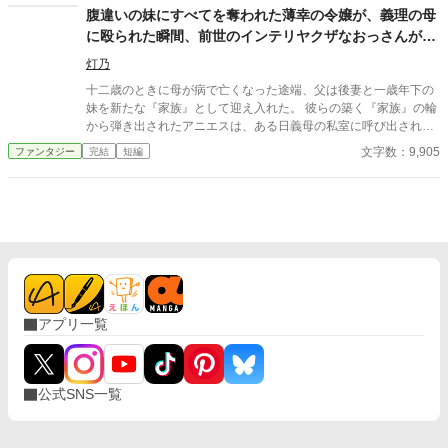
われる種麦。 弱い者から順に削られていく、冷たい仕組み。 けれ
腹違いの妹にすべてを奪われた薄幸の令嬢が、義理の母
どミリアは知っていた。 飢えは、ただの不幸ではない。 必ず、そ
に殴られた瞬間、前世のインテリヤクザなおっさんがぶ
うなる理由がある。 元大臣としての知識と、農民の娘として知っ
ちギレた場合。
た痛み。 その二つを武器に、ミリアは小さな村から国を変え始め
灯乃
る。 やがて彼女は、村を救い、領地を動かし、王都を揺らし、二
十二歳のときに母が病で亡くなった途端、父は後妻と一歳年下の
千年続く王家の中枢へと上り詰めていく。 これは、総理になれな
妹を新たな『家族』として迎え入れた。 彼らの築く『家族』の輪
かった女が、 今度こそ「地方を一つの言葉で片づけない国」を作
から弾き出されたアニエスは、ある日義母の私室に呼び出され―
る物語。
―。 タイトル通りのおっさんコメディーです。
文字数：9,905
ファンタジー
完結
短編
アプリ一覧
公式SNS一覧