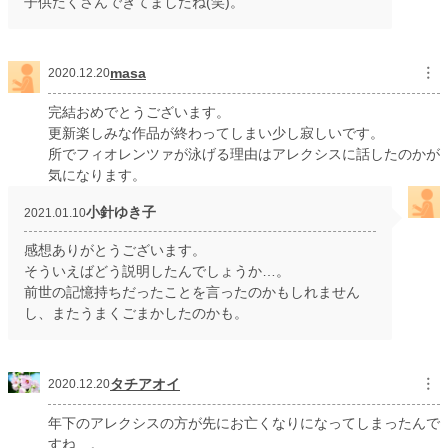
子供たくさんできてましたね(笑)。
masa
︙
2020.12.20
完結おめでとうございます。
更新楽しみな作品が終わってしまい少し寂しいです。
所でフィオレンツァが泳げる理由はアレクシスに話したのかが
気になります。
小針ゆき子
2021.01.10
感想ありがとうございます。
そういえばどう説明したんでしょうか…。
前世の記憶持ちだったことを言ったのかもしれません
し、またうまくごまかしたのかも。
タチアオイ
︙
2020.12.20
年下のアレクシスの方が先にお亡くなりになってしまったんで
すね…。