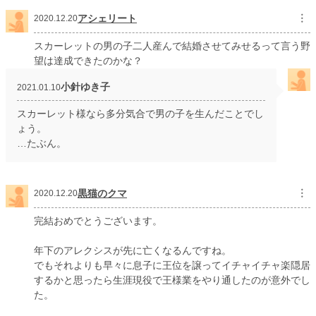
アシェリート
︙
2020.12.20
スカーレットの男の子二人産んで結婚させてみせるって言う野
望は達成できたのかな？
小針ゆき子
2021.01.10
スカーレット様なら多分気合で男の子を生んだことでし
ょう。
…たぶん。
黒猫のクマ
︙
2020.12.20
完結おめでとうございます。
年下のアレクシスが先に亡くなるんですね。
でもそれよりも早々に息子に王位を譲ってイチャイチャ楽隠居
するかと思ったら生涯現役で王様業をやり通したのが意外でし
た。