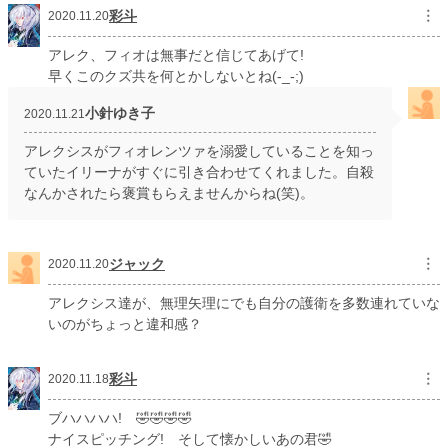
彩斗
︙
2020.11.20
アレク、フィオは無事だと信じてあげて!
早くこのクズ共を何とかしないとね(-_-;)
小針ゆき子
2020.11.21
アレクシスがフィオレンツァを溺愛していることを知っ
ていたイリーナがすぐに引き合わせてくれました。自殺
なんかされたら褒賞もらえませんからね(笑)。
ジャック
︙
2020.11.20
アレクシス達が、無理矢理にでも自分の護衛を多数連れていな
いのがちょっと違和感？
彩斗
︙
2020.11.18
ブハハハハ! 🤣🤣🤣🤣
ナイスピッチング! そして懐かしいあの君🤣