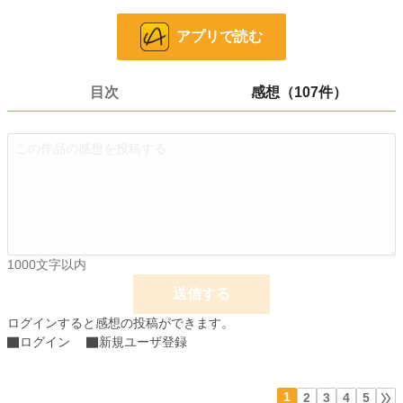
になり、王宮付き教師としての道を順調に歩んでいくかと思われたが…。
アプリで読む
小説
13,438 位 / 228,957 件
ファンタジー
2,386 位 / 53,362 件
目次
感想（107件）
お気に入り
2,105
24h.ポイント
78 pt
文字数
290,407
更新日時
2020.12.20 02:21
初回公開日時
2020.04.20 16:15
1000文字以内
初回完結日時
2020.12.20 02:32
送信する
週間ポイント
984 pt (9,062 位)
ログインすると感想の投稿ができます。
月間ポイント
3,287 pt (11,478 位)
ログイン
新規ユーザ登録
年間ポイント
30,633 pt (14,913 位)
1
2
3
4
5
累計ポイント
2,142,891 pt (2,536 位)