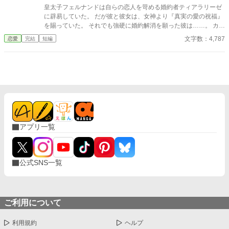
皇太子フェルナンドは自らの恋人を苛める婚約者ティアラリーゼ
に辟易していた。 だが彼と彼女は、女神より『真実の愛の祝福』
を賜っていた。 それでも強硬に婚約解消を願った彼は……。 カク
ヨム、小説家になろうにも掲載。 筆者は体調不良なことも多く、
文字数：4,787
恋愛
完結
短編
コメントなどを受け取らない設定にしております。 どうぞよろし
くお願いいたします。
アプリ一覧
公式SNS一覧
ご利用について
利用規約
ヘルプ