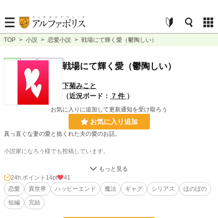
TOP
>
小説
>
恋愛小説
>
戦場にて輝く愛（鬱陶しい）
恋愛
完結
ｼｮｰﾄｼｮｰﾄ
戦場にて輝く愛（鬱陶しい）
下菊みこと
（近況ボード：
7 件
）
お気に入りに追加して更新通知を受け取ろう
お気に入り追加
真っ直ぐな妻の愛と捻くれた夫の愛のお話。
小説家になろう様でも投稿しています。
小説
29,529 位 / 228,744 件
24h.ポイント
14pt
41
恋愛
異世界
ハッピーエンド
魔法
ギャグ
シリアス
ほのぼの
恋愛
12,578 位 / 66,363 件
短編
完結
お気に入り
48