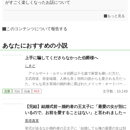
がすごく楽しくなったお話について
もっと見る
このコンテンツについて報告する
あなたにおすすめの小説
上手に騙してくださらなかった伯爵様へ
しきど
アイルザート・ルテシオ伯爵は十七歳で家督を継いだ方だ。
文武両道、容姿端麗、人柄も良く領民の誰からも愛される方だっ
た。そんな若き英雄の婚約者に選ばれたメリッサ・オードバーン
子爵令嬢は、自身を果報者と信じて疑っていなかった。 彼が屋
文字数：10,149
恋愛
完結
短編
R15
敷のメイドと関係を持っていると知る事になる、その時までは。
貴族に愛人がいる事など珍しくもない。そんな事は分かってい
るつもりだった。分かっていてそれでも、許せなかった。 メリ
【完結】結婚式前～婚約者の王太子に「最愛の女が別に
ッサにとってアイルザートは、本心から愛した人だったから。
いるので、お前を愛することはない」と言われました～
黒塔真実
挙式が迫るなか婚約者の王太子に「結婚しても俺の最愛の女は別