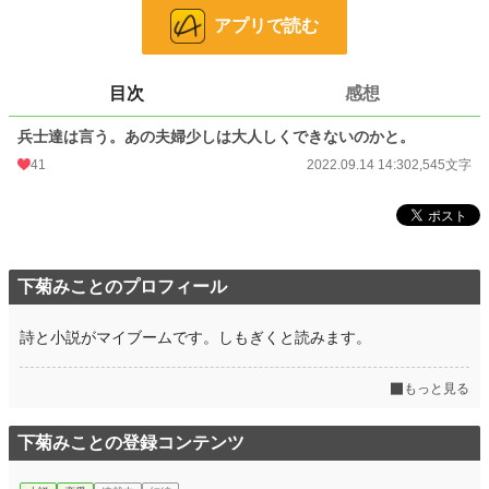
24h.ポイント
14 pt
アプリで読む
文字数
2,545
更新日時
2022.09.14 14:30
目次
感想
初回公開日時
2022.09.14 14:30
兵士達は言う。あの夫婦少しは大人しくできないのかと。
初回完結日時
41
2022.09.14 14:30
2022.09.14 14:30
2,545文字
週間ポイント
7 pt (78,785 位)
月間ポイント
342 pt (41,583 位)
年間ポイント
1,224 pt (79,362 位)
下菊みことのプロフィール
累計ポイント
21,316 pt (68,950 位)
詩と小説がマイブームです。しもぎくと読みます。
もっと見る
下菊みことの登録コンテンツ