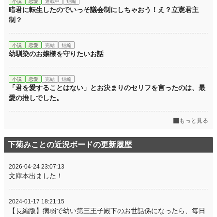
小説
恋愛
連載中
短編
暗君に転生したのでいっそ議会制にしちゃおう！え？立憲君主
制？
小説
恋愛
完結
短編
幼馴染のお嬢様を守りたいお話
小説
恋愛
完結
短編
「君を愛することはない」とお決まりのセリフを言ったのは、最
愛の推しでした。
もっと見る
下菊みことの近況ボードの更新履歴
2026-04-24 23:07:13
文庫本出ました！
2024-01-17 18:21:15
【長編版】病弱で幼い第三王子殿下のお世話係になったら、毎日