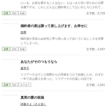
にいる。お前を愛することはない」とはっきり言い切られた公爵
令嬢アデル。しかしどんなに婚約者としてないがしろにされても
女性としての誇りを傷つけられても彼女は平気だった。なぜなら
文字数：9,759
恋愛
完結
短編
大切な「心の拠り所」があるから……。しかし、王立学園の卒業
ダンスパーティーの夜、アデルはかつてない、世にも酷い仕打ち
を受けるのだった―― ※神視点。■なろうにも別タイトルで重
婚約者の座は譲って差し上げます、お幸せに
複投稿←【ジャンル日間4位】。
四季
婚約者が見知らぬ女性と寄り添い合って歩いているところを目撃
してしまった。
文字数：2,997
恋愛
完結
短編
あなたがそのつもりなら
素亭子
リリアーナはランス侯爵からの求婚をうけて結婚したが、わずか
一年で夫は愛人を持った。リリアーナの仕返しの話です
文字数：2,561
恋愛
完結
ｼｮｰﾄｼｮｰﾄ
真実の愛の祝福
詩森さよ（さよ吉）