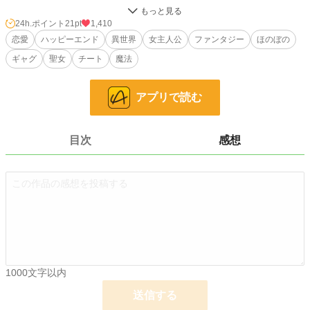
短めの連載モノとなります、よろしくお願いします！
24h.ポイント
21pt
1,410
恋愛
ハッピーエンド
異世界
女主人公
ファンタジー
ほのぼの
小説
25,066 位 / 228,779 件
ギャグ
聖女
チート
魔法
恋愛
10,751 位 / 66,370 件
お気に入り
172
アプリで読む
24h.ポイント
21 pt
文字数
12,021
目次
感想
更新日時
2026.03.27 21:00
初回公開日時
2026.03.19 21:00
週間ポイント
707 pt (11,538 位)
月間ポイント
3,389 pt (11,218 位)
年間ポイント
41,978 pt (11,904 位)
1000文字以内
累計ポイント
42,224 pt (48,827 位)
送信する