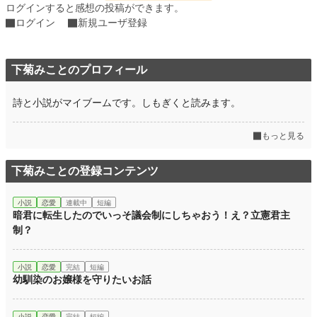
ログインすると感想の投稿ができます。
ログイン
新規ユーザ登録
下菊みことのプロフィール
詩と小説がマイブームです。しもぎくと読みます。
もっと見る
下菊みことの登録コンテンツ
小説
恋愛
連載中
短編
暗君に転生したのでいっそ議会制にしちゃおう！え？立憲君主
制？
小説
恋愛
完結
短編
幼馴染のお嬢様を守りたいお話
小説
恋愛
完結
短編