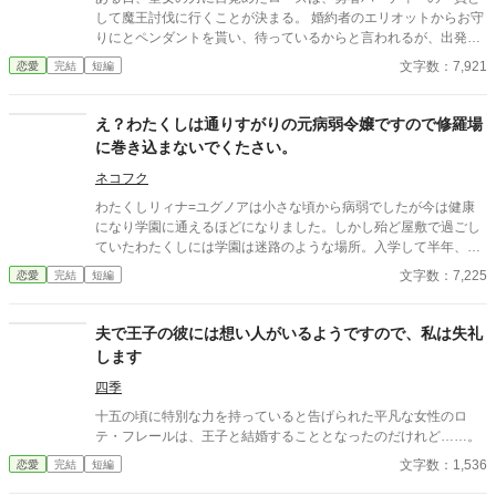
して魔王討伐に行くことが決まる。 婚約者のエリオットからお守
りにとペンダントを貰い、待っているからと言われるが、出発の
前日に婚約を破棄するという書簡が届く。 エリオットへの想いに
文字数：7,921
恋愛
完結
短編
蓋をして魔王討伐へ行くが、ペンダントには秘密があった。
え？わたくしは通りすがりの元病弱令嬢ですので修羅場
に巻き込まないでくたさい。
ネコフク
わたくしリィナ=ユグノアは小さな頃から病弱でしたが今は健康
になり学園に通えるほどになりました。しかし殆ど屋敷で過ごし
ていたわたくしには学園は迷路のような場所。入学して半年、未
だに迷子になってしまいます。今日も侍従のハルにニヤニヤされ
文字数：7,225
恋愛
完結
短編
ながら遠回り（迷子）して出た場所では何やら不穏な集団
が・・・ 強制的に修羅場に巻き込まれたリィナがちょっとだけざ
まぁするお話です。そして修羅場とは関係ないトコで婚約者に溺
夫で王子の彼には想い人がいるようですので、私は失礼
愛されています。
します
四季
十五の頃に特別な力を持っていると告げられた平凡な女性のロ
テ・フレールは、王子と結婚することとなったのだけれど……。
文字数：1,536
恋愛
完結
短編