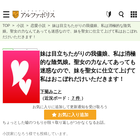
TOP
>
小説
>
恋愛小説
>
妹は目立ちたがりの我儘娘、私は消極的な陰気
娘。聖女の力なんてあっても迷惑なので、妹を聖女に仕立て上げて私はおこぼれ
だけいただきます！
恋愛
連載中
短編
妹は目立ちたがりの我儘娘、私は消極
的な陰気娘。聖女の力なんてあっても
迷惑なので、妹を聖女に仕立て上げて
私はおこぼれだけいただきます！
下菊みこと
（近況ボード：
7 件
）
お気に入りに追加して更新通知を受け取ろう
お気に入り追加
ちょっとした嘘のつもりが段々取り返しがつかなくなるお話。
小説家になろう様でも投稿しています。