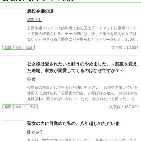
悪役令嬢の涙
拓海のり
公爵令嬢グレイスは婚約者である王太子エドマンドに卒業パーテ
ィで婚約破棄される。王子の側には、癒しの魔法を使え聖女では
ないかと噂される子爵家に引き取られたメアリ―がいた。13000
字の短編です。他サイトにも投稿します。
文字数：13,024
恋愛
完結
短編
公女様は愛されたいと願うのやめました。～態度を変え
た途端、家族が溺愛してくるのはなぜですか？～
谷 優
公爵家の末娘として生まれた幼いティアナ。 お屋敷で働いている
使用人に虐げられ『公爵家の汚点』と呼ばれる始末。 お父様やお
兄様は私に関心がないみたい。 ただ、愛されたいと願った。 そん
な中、夢の中の本を読むと自分の正体が明らかに。 ◆恋愛要素は
文字数：157,023
恋愛
連載中
長編
前半はありませんが、後半になるにつれて発展していきますので
ご了承ください。
聖女の力に目覚めた私の、八年越しのただいま
藤 ゆみ子
ある日、聖女の力に目覚めたローズは、勇者パーティーの一員と