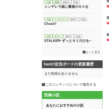
小説
恋愛
連載中
長編
シンデレラ姫に最後のキスを
小説
ミステリー
連載中
長編
Cheat!!
小説
ホラー
連載中
長編
STALKER~ずっとキミだけを~
もっと見る
hariの近況ボードの更新履歴
まだ投稿がありません
このコンテンツについて報告する
投稿小説
あなたにおすすめの小説