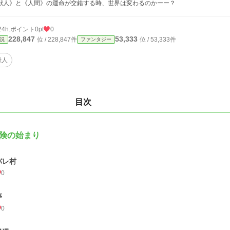
獣人》と《人間》の運命が交錯する時、世界は変わるのかーー？
24h.ポイント
0pt
0
228,847
53,333
位 / 228,847件
位 / 53,333件
説
ファンタジー
獣人
目次
険の始まり
バレ村
0
夢
0