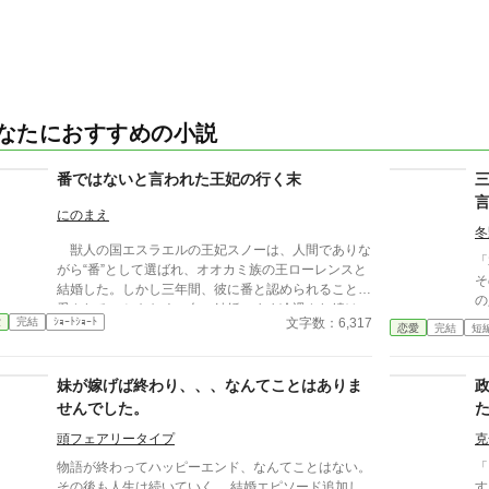
なたにおすすめの小説
番ではないと言われた王妃の行く末
にのまえ
冬
獣人の国エスラエルの王妃スノーは、人間でありな
「
がら“番”として選ばれ、オオカミ族の王ローレンスと
そ
結婚した。しかし三年間、彼に番と認められることも
の
愛されることもなく、白い結婚のまま冷遇され続け
に言わ
文字数：6,317
愛
完結
ｼｮｰﾄｼｮｰﾄ
る。 それでも王妃として国に尽くしてきたスノー
恋愛
完結
短
い
だったが、ある日、ローレンスが別の令嬢レイアーを
懐妊させ、側妃として迎えると知る。ついに心が折れ
妹が嫁げば終わり、、、なんてことはありま
たスノーは離縁を決意し、国を去ろうとする。 し
かしその道中、レイアー嬢の実家の襲撃に遭い、スノ
せんでした。
ーは命を落とす寸前、自身の命と引き換えに広域回復
頭フェアリータイプ
克
魔法で多くの命を救う。 これでスノーの、人生は
終わりのはずだった。 だが次に目を覚ますと、ス
物語が終わってハッピーエンド、なんてことはない。
「
ノーは三年前の結婚式当日に戻っていた。何度死んで
その後も人生は続いていく。 結婚エピソード追加し
す