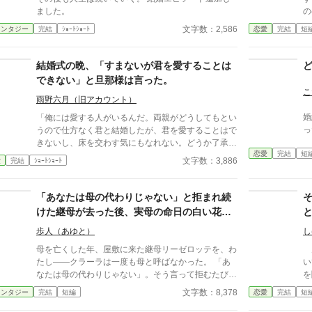
も、何度拒絶しても、結婚式の誓いの瞬間へと戻され
ました。
の
る。 番から逃れようと、スノーは何度も死を選ぶ
し
文字数：2,586
ァンタジー
完結
ｼｮｰﾄｼｮｰﾄ
恋愛
完結
短
が――。
恋
っ
時
結婚式の晩、「すまないが君を愛することは
ん
できない」と旦那様は言った。
こ
雨野六月（旧アカウント）
婚
「俺には愛する人がいるんだ。両親がどうしてもとい
っ
うので仕方なく君と結婚したが、君を愛することはで
きないし、床を交わす気にもなれない。どうか了承し
恋愛
完結
短
てほしい」 結婚式の晩、新妻クロエが夫ロバートか
文字数：3,886
愛
完結
ｼｮｰﾄｼｮｰﾄ
ら要求されたのは、お飾りの妻になることだった。
「君さえ黙っていれば、なにもかも丸くおさまる」と
諭されて、クロエはそれを受け入れる。そして――
「あなたは母の代わりじゃない」と拒まれ続
けた継母が去った後、実母の命日の白い花
が、十二年分遺されていた
歩人（あゆと）
し
母を亡くした年、屋敷に来た継母リーゼロッテを、わ
男
たし——クラーラは一度も母と呼ばなかった。 「あ
い
なたは母の代わりじゃない」。そう言って拒むたび、
を
彼女は静かに頷くだけで、決して母の座を求めなかっ
ラ
文字数：8,378
ァンタジー
完結
短編
恋愛
完結
短
た。 父が亡くなり、後ろ盾を失ったリーゼロッテ