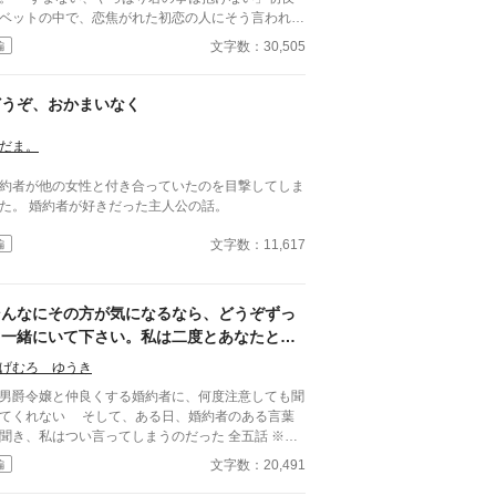
ベットの中で、恋焦がれた初恋の人にそう言われて
まいました。私の心は砕け散ってしまいました。初
文字数：30,505
編
の人が妹を愛していると知った時、妹が死んでしま
て、政略結婚でいいから結婚して欲しいと言われた
、そして今。三度もの痛手に私の心は耐えられませ
どうぞ、おかまいなく
でした。
だま。
約者が他の女性と付き合っていたのを目撃してしま
た。 婚約者が好きだった主人公の話。
文字数：11,617
編
そんなにその方が気になるなら、どうぞずっ
と一緒にいて下さい。私は二度とあなたとは
関わりませんので……。
げむろ ゆうき
爵令嬢と仲良くする婚約者に、何度注意しても聞
てくれない そして、ある日、婚約者のある言葉
聞き、私はつい言ってしまうのだった 全五話 ※ホ
ー無し
文字数：20,491
編