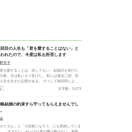
三回目の人生も「君を愛することはない」と
言われたので、今度は私も拒否します
野月子
君を愛することは、決してない」 結婚式を挙げた
の夜、夫は私にそう告げた。 私には過去二回、別
人生を生きた記憶がある。 そうして毎回同じよう
れてきた。 逃げた一回目、我慢した二回目。
文字数：5,073
編
ずれも上手くいかなかった。 だから今回は。
政略結婚の約束すら守ってもらえませんでし
た。
全
カクヨム」と「小説家になろう」にも投稿していま
。 「すまない、やっぱり君の事は抱けない」初夜