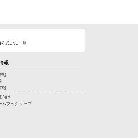
公式SNS一覧
情報
情報
報
情報
様向け
ームブッククラブ