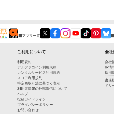
は、何も言い残さず屋敷を去る。せいせいした、と思
っていた。 けれど、彼女が消えた屋敷で、わたしは
見つけてしまう。実母ユーリアの命日に毎年供えられ
ていた白い花の、十二年分の包み紙。実母の故郷料理
を古参女中から書き取った、継母の筆跡の覚書。そこ
には実母の名で「クラーラの好物・薄味に」と記され
ていた。 わたしが「母を奪おうとしている」と憎ん
だ人は、わたしのために、亡き母を生かし続けてい
アプリ一覧
た。母の代わりになろうとしなかったのではない。な
ってはいけないと、ずっと自分に禁じていたのだ。
気づいたときには、もう、白い花を渡す相手はどこに
もいなかった。
ご利用について
会社
利用規約
会社
アルファコイン利用規約
IR情
レンタルサービス利用規約
採用
スコア利用規約
書店
特定商取引法に基づく表示
ドリ
利用者情報の外部送信について
ヘルプ
投稿ガイドライン
プライバシーポリシー
お問い合わせ