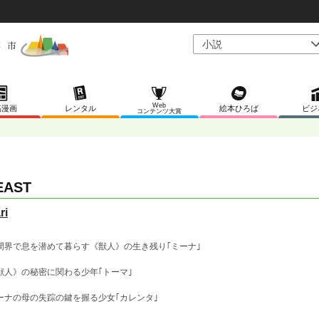
Web
稿漫画
レンタル
絵本ひろば
ビジ
コンテンツ大賞
EAST
ri
間界で息を潜めて暮らす《獣人》の生き残り｢ミーナ｣
獣人》の秘密に関わる少年｢トーマ｣
ーナの母の失踪の鍵を握る少女｢カレンタ｣