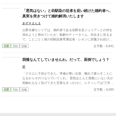
「悪気はない」と幼馴染の従者を庇い続けた婚約者へ、
真実を突きつけて婚約解消いたします
あずきまんま
公爵令嬢セシリアは、婚約者である伯爵令息ジュリアンとの仲を
深めようと努めていたが、観劇やティータイム、街歩きに至るま
で、ことごとく彼の幼馴染兼専属従者・レオンに邪魔され続けて
いた。セシリアやその父である公爵が度重なる非礼を注意・抗議
文字数：8,941
恋愛
完結
短編
しても、ジュリアンは「悪気はないんだ」「寛容になりなさい」
と一向に取り合わず、従者の暴走を放置し続ける。 無数の不誠実
な対応に堪忍袋の緒が切れたセシリアは、綿密な記録を携え、建
我慢なんてしていませんわ。だって、面倒でしょう？
国記念夜会という晴れの舞台で決着をつけることを決意。大勢の
翠
貴族が見守る中、逃げ場のない完璧な証拠とともに婚約解消を突
きつけ、身勝手な二人と身内を庇い続けた伯爵家を社会的な破滅
「クロエに子供ができた。準備が整い次第、離れで暮らすことに
へと追い込んでいく。
なるからそのつもりでいてくれ」 普段ほとんど屋敷にいない夫が
前触れもなく告げてきた言葉をきっかけに、レティシアは“三年
間”の契約を終わらせることにした。 赤の他人を屋敷に迎えるこ
文字数：4,095
恋愛
完結
短編
とはしない。 不要なものに感情を砕く理由などない。 「だって、
面倒でしょう？」 不誠実な夫も、無意味な結婚も、 この際すべて
切り捨ててしまいましょう。