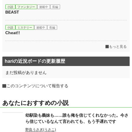
小説
ファンタジー
連載中
長編
BEAST
小説
ミステリー
連載中
長編
Cheat!!
もっと見る
hariの近況ボードの更新履歴
まだ投稿がありません
このコンテンツについて報告する
あなたにおすすめの小説
幼馴染も義妹も……誰も俺を信じてくれなかった。今さ
ら信じているなんて言われても、もう手遅れです
野良うさぎ(うさこ)