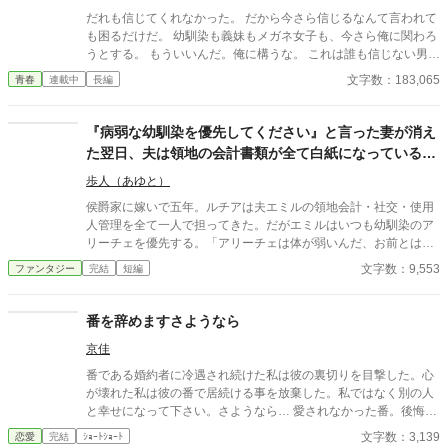
だれも信じてくれなかった。 だから今さら信じるなんて言われて
も困るだけだ。 幼馴染も義妹もメガネ女子も、今さら俺に関わろ
うとする。 もういいんだ。俺に構うな。 これは誰も信じない男が
繰り広げる恋愛物語
文字数：183,065
青春
連載中
長編
『病弱な幼馴染を優先してください』と言った妻が消え
た翌日、夫は領地の会計書類が全て白紙になっているこ
とに気づいた
歩人（あゆと）
侯爵家に嫁いで五年。ルチアは夫エミルの領地会計・社交・使用
人管理を全て一人で担ってきた。だがエミルはいつも幼馴染のア
リーチェを優先する。「アリーチェは体が弱いんだ、お前とは違
う」——その言葉を百回聞いた日、ルチアは微笑んで離縁届に署
文字数：9,553
ファンタジー
完結
短編
名した。「ええ、私は丈夫ですから。どうぞ幼馴染様をお大事
に」。翌朝、エミルが目にしたのは——税務報告の締切、領民か
らの陳情の山、そして紅茶の淹れ方すら知らない自分。三ヶ月
番を辞めますさようなら
後、かつて「地味な妻」と呼ばれたルチアは、辺境伯の財務顧問
京佳
として辣腕を振るっていた。
番である婚約者に冷遇され続けた私は彼の裏切りを目撃した。心
が壊れた私は彼の番で居続ける事を放棄した。私ではなく別の人
と幸せになって下さい。さようなら… 愛されなかった番。後悔ざ
まぁ。すれ違いエンド。ゆるゆる設定。 ※沢山のお気に入り＆い
文字数：3,139
恋愛
完結
ｼｮｰﾄｼｮｰﾄ
いねをありがとうございます。感謝感謝♡