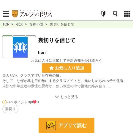
TOP
>
小説
>
青春小説
>
裏切りを信じて
青春
連載中
長編
裏切りを信じて
hari
お気に入りに追加して更新通知を受け取ろう
お気に入り追加
美人だが、クラスで浮いた存在の楓。
そして、なぜか楓を目の敵にするクラスメイトと、元いじめられっ子の遥香。
未熟な中学生達の傲慢な思考が、狭い教室の中で複雑に絡み合う…。
小説
228,851 位 / 228,851 件
24h.ポイント
0pt
0
裏切り
青春
7,922 位 / 7,922 件
お気に入り
2
アプリで読む
24h.ポイント
0 pt