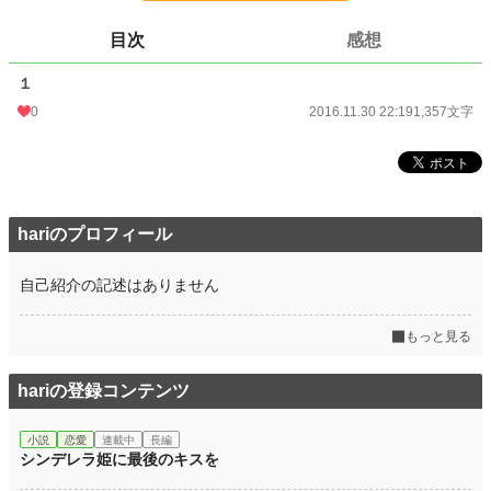
文字数
1,357
目次
感想
更新日時
2016.11.30 22:19
１
初回公開日時
2016.11.30 22:19
0
2016.11.30 22:19
1,357文字
週間ポイント
0 pt (228,851 位)
月間ポイント
0 pt (228,851 位)
年間ポイント
112 pt (138,758 位)
hariのプロフィール
累計ポイント
3,281 pt (143,628 位)
自己紹介の記述はありません
もっと見る
hariの登録コンテンツ
小説
恋愛
連載中
長編
シンデレラ姫に最後のキスを