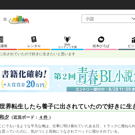
Web
稿漫画
レンタル
絵本ひろば
ビジ
コンテンツ大賞
に出されていたので好きに生きたいと思います
世界転生したら養子に出されていたので好きに生
和夕
（近況ボード：
4 件
）
こにでもいるような平凡な俺は、仕事に明け暮れていたある日、トラックに撥ねら
う思っていたのに、気がつくと高熱にうなされてベッドに寝かされている。