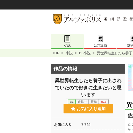
小説
公式漫画
投
TOP
>
小説
>
BL小説
>
異世界転生したら養子
作品の情報
異世界転生したら養子に出され
ていたので好きに生きたいと思
います
BL
連載中
長編
R18
異
お気に入り追加
佐
ど
お気に入り
7,745
そ