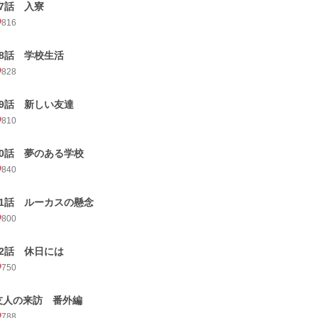
57話 入寮
816
58話 学校生活
828
59話 新しい友達
810
60話 夢のある学校
840
61話 ルーカスの懸念
800
62話 休日には
750
友人の来訪 番外編
788