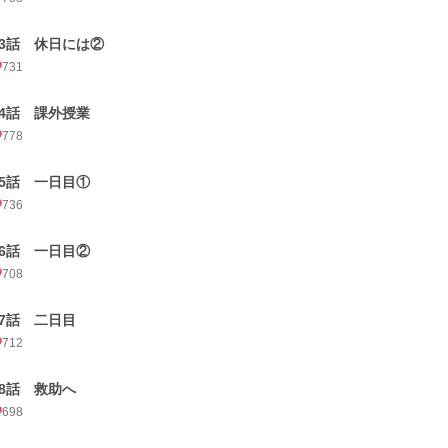
63話 休日には②
731
64話 課外授業
778
65話 一日目①
736
66話 一日目②
708
67話 二日目
712
68話 救助へ
698