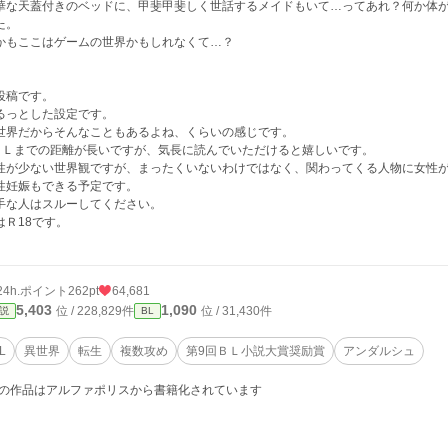
華な天蓋付きのベッドに、甲斐甲斐しく世話するメイドもいて…ってあれ？何か体
た。
かもここはゲームの世界かもしれなくて…？
投稿です。
るっとした設定です。
世界だからそんなこともあるよね、くらいの感じです。
とＬまでの距離が長いですが、気長に読んでいただけると嬉しいです。
性が少ない世界観ですが、まったくいないわけではなく、関わってくる人物に女性
性妊娠もできる予定です。
手な人はスルーしてください。
はＲ18です。
24h.ポイント
262pt
64,681
5,403
1,090
位 / 228,829件
位 / 31,430件
説
BL
L
異世界
転生
複数攻め
第9回ＢＬ小説大賞奨励賞
アンダルシュ
の作品はアルファポリスから書籍化されています