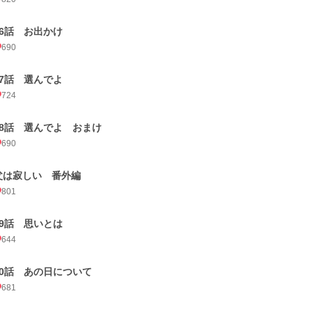
76話 お出かけ
690
77話 選んでよ
724
78話 選んでよ おまけ
690
父は寂しい 番外編
801
79話 思いとは
644
80話 あの日について
681