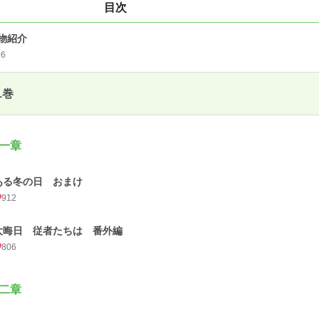
目次
物紹介
96
1巻
一章
ある冬の日 おまけ
912
大晦日 従者たちは 番外編
806
二章