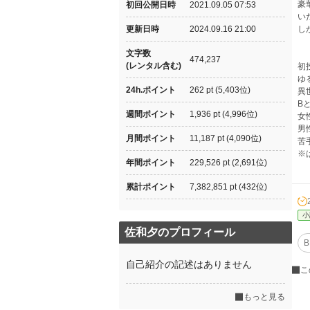
豪
初回公開日時
2021.09.05 07:53
い
更新日時
2024.09.16 21:00
し
文字数
474,237
(レンタル含む)
初
ゆ
24h.ポイント
262 pt (5,403位)
異
B
週間ポイント
1,936 pt (4,996位)
女
男
月間ポイント
11,187 pt (4,090位)
苦
※
年間ポイント
229,526 pt (2,691位)
累計ポイント
7,382,851 pt (432位)
小
佐和夕のプロフィール
B
自己紹介の記述はありません
こ
もっと見る