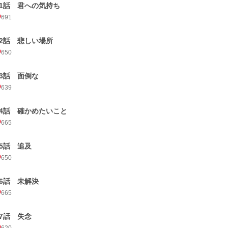
81話 君への気持ち
691
82話 悲しい場所
650
83話 面倒な
639
84話 確かめたいこと
665
85話 追及
650
86話 未解決
665
87話 失念