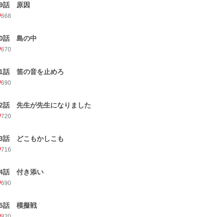
69話 原因
668
70話 島の中
670
71話 笛の音を止めろ
690
72話 先生が先生になりました
720
73話 どこもかしこも
716
74話 付き添い
690
75話 模擬戦
820