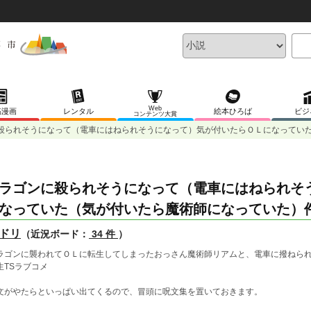
Web
稿漫画
レンタル
絵本ひろば
ビジ
コンテンツ大賞
殺られそうになって（電車にはねられそうになって）気が付いたらＯＬになってい
ラゴンに殺られそうになって（電車にはねられそ
なっていた（気が付いたら魔術師になっていた）
ドリ
（近況ボード：
34 件
）
ラゴンに襲われてＯＬに転生してしまったおっさん魔術師リアムと、電車に撥ねら
生TSラブコメ
文がやたらといっぱい出てくるので、冒頭に呪文集を置いておきます。