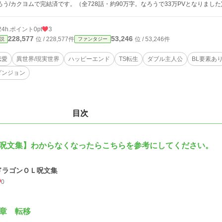
ろう/カクヨムで完結済です。（全728話・約90万字。なろうで33万PVとなりました
24h.ポイント
0pt
3
228,577
53,246
位 / 228,577件
位 / 53,246件
説
ファンタジー
恋愛
異世界/現実世界
ハッピーエンド
TS転生
ダブル主人公
BL要素あ
ダンジョン
目次
呪文集】わからなくなったらこちらを参考にしてください。
ドラゴンＯＬ呪文集
0
章 転移