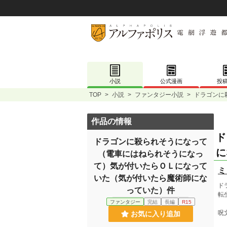
小説
公式漫画
投
TOP
>
小説
>
ファンタジー小説
>
ドラゴンに
作品の情報
ド
ドラゴンに殺られそうになって
に
（電車にはねられそうになっ
て）気が付いたらＯＬになって
ミ
いた（気が付いたら魔術師にな
ド
っていた）件
転
ファンタジー
完結
長編
R15
呪
お気に入り追加