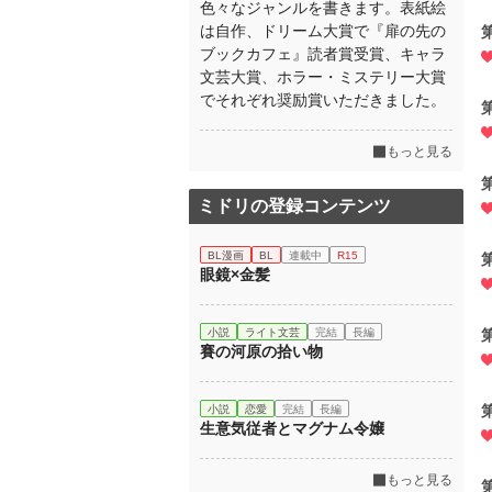
色々なジャンルを書きます。表紙絵
は自作、ドリーム大賞で『扉の先の
ブックカフェ』読者賞受賞、キャラ
文芸大賞、ホラー・ミステリー大賞
でそれぞれ奨励賞いただきました。
もっと見る
ミドリの登録コンテンツ
BL漫画
BL
連載中
R15
眼鏡×金髪
小説
ライト文芸
完結
長編
賽の河原の拾い物
小説
恋愛
完結
長編
生意気従者とマグナム令嬢
もっと見る