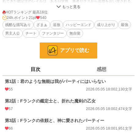
れてきた鑑定士のレイルは、ある日突然、勇者ゼクスから追放を言い渡される。
戦闘能力ゼロ。役立たず。
HOTランキング 最高16位
そう罵られ、ギルドランクも最低のＦに落とされたレイルだったが……彼らには
24h.ポイント
21pt
540
一つ、致命的な勘違いがあった。
残酷な描写あり
ざまぁ
追放
ハッピーエンド
成り上がり
最強
男主人公
チート
ファンタジー
無自覚
レイルのスキルは単なる『鑑定』ではない。
対象の本質を書き換え、神の加護を与える世界唯一の神性スキル『神の理の模造
（レプリカント）』。
アプリで読む
レイルが毎日行っていた「装備のメンテナンス」がなくなった瞬間、勇者の聖剣
はただの鉄屑に戻り、魔導士の杖はただの棒切れへと成り下がる。
目次
感想
「今さら戻ってこいと言われても、もう遅い。俺は俺のやり方で、自由に生きさ
せてもらう」
第1話：君のような無能は我がパーティにはいらない
これは、自分を無能だと思い込んでいた最強の付与術師が、行く先々で無自覚に
55
2026.05.05 18:00
2,130文字
伝説を塗り替え、自分を捨てた者たちが勝手に自滅していく様を横目に、最高の
仲間と最高の旅を満喫する物語。
第2話：Fランクの鑑定士と、折れた魔剣の乙女
57
2026.05.05 18:00
2,474文字
小説
26,547 位 / 228,881 件
第3話：Fランクの依頼と、神に愛されたパーティー
ファンタジー
4,066 位 / 53,345 件
66
2026.05.05 18:00
1,951文字
お気に入り
78