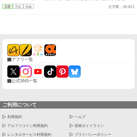
国の王子ユリウスに迎えられ、 アリアは本当の力と居場所を取り
文字数：40,821
恋愛
完結
短編
戻していく。 一方、アリアを追放した国では聖泉が完全に干上が
り、 偽聖女は逃亡し、王子は破滅へと転がり落ちていく。 静かな
聖女が返す、静かで確かなざまぁ。
アプリ一覧
公式SNS一覧
ご利用について
利用規約
ヘルプ
アルファコイン利用規約
投稿ガイドライン
レンタルサービス利用規約
プライバシーポリシー