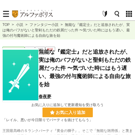
TOP
>
小説
>
ファンタジー小説
>
無能な『鑑定士』だと追放されたが、実
は俺のバフがないと聖剣もただの鉄屑だった件 〜気づいた時にはもう遅い、最
強の付与魔術師による自由な旅を始
ファンタジー
完結
短編
R15
無能な『鑑定士』だと追放されたが、
実は俺のバフがないと聖剣もただの鉄
屑だった件 〜気づいた時にはもう遅
い、最強の付与魔術師による自由な旅
を始
春夜夢
お気に入りに追加して更新通知を受け取ろう
お気に入り追加
「レイル、悪いが今日限りでパーティを抜けてもらう」
王国最高峰のＳランクパーティ『黄金の獅子』。そこで「無能な雑用係」と蔑ま