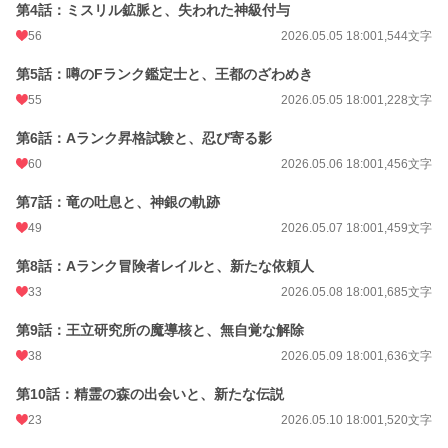
第4話：ミスリル鉱脈と、失われた神級付与
24h.ポイント
21 pt
56
2026.05.05 18:00
1,544文字
文字数
20,565
第5話：噂のFランク鑑定士と、王都のざわめき
更新日時
2026.05.12 18:00
55
2026.05.05 18:00
1,228文字
初回公開日時
2026.05.05 18:00
第6話：Aランク昇格試験と、忍び寄る影
60
2026.05.06 18:00
1,456文字
初回完結日時
2026.05.17 12:44
第7話：竜の吐息と、神銀の軌跡
週間ポイント
232 pt (22,884 位)
49
2026.05.07 18:00
1,459文字
月間ポイント
1,264 pt (21,114 位)
第8話：Aランク冒険者レイルと、新たな依頼人
年間ポイント
13,020 pt (26,653 位)
33
2026.05.08 18:00
1,685文字
累計ポイント
13,386 pt (85,518 位)
第9話：王立研究所の魔導核と、無自覚な解除
38
2026.05.09 18:00
1,636文字
第10話：精霊の森の出会いと、新たな伝説
23
2026.05.10 18:00
1,520文字