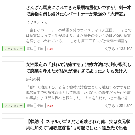
さんざん馬鹿にされてきた最弱精霊使いですが、剣一本
で魔物を倒し続けたらパートナーが最強の『大精霊』に
進化したので逆襲を始めます。
ヒツキノドカ
誰もがパートナーの精霊を持つウィスティリア王国。 そこで
は精霊によって人生が決まり、また身分の高いものほど強い精霊
を宿すといわれている。 しかし第二王子シグは最弱の精霊を宿
して生まれたために王家を追放されてしまう。 身分を剥奪され
文字数：133,403
ファンタジー
完結
長編
R15
たシグは冒険者になり、剣一本で魔物を倒して生計を立てるよう
になる。しかしそこでも精霊の弱さから見下された。ひどい時は
他の冒険者に襲われこともあった。 そんな生活がしばらく続い
女性限定の『触れて治癒する』治療方法に批判が殺到し
たある日――今までの苦労が報われ精霊が進化。 姿は美しい白
て廃業を考えたが結果が凄すぎて思ったよりも受け入れ
髪の少女に。 伝説の大精霊となり、『天候にまつわる全属性使
て貰えた
用可』という規格外の能力を得たクゥは、「今まで育ててくれた
夢幻の翼
恩返しがしたい！」と懐きまくってくる。 最強の相棒を手に入
『触れて治癒する』と言う独特の治癒士として活動するナオキは
れたシグは、今まで自分を見下してきた人間たちを見返すことを
現代日本で救急救命士として就職したばかりの青年だったが不慮
決意するのだった。 ーーーーーー ーーー 閲覧、お気に入り登
の事故により異世界へと転生した。 人々を助けたいとの熱い思い
録、感想等いつもありがとうございます。とても励みになりま
を女神に願った彼は転生先で治癒士として活動を始めたがある問
文字数：351,356
ファンタジー
完結
長編
R15
す！ ※2020.6.８お陰様でHOTランキングに載ることができまし
題にぶつかる。 それは、どんな難病も瀕死の大怪我も治療出来る
た。ご愛読感謝！
が『患者の胸に触れて魔力を流し込む』必要があり、しかも女性
にしか効果が無いという『限定能力』だった。 ※カクヨムにて先
【収納∞】スキルがゴミだと追放された俺、実は次元収
行配信しています。 カクヨムへのリンクも貼ってありますので続
納に加えて“経験値貯蓄”も可能でした～追放先で出会っ
きを早く読みたい方はそちらからお願いします。
たもふもふスライムと伝説の竜を育成〜