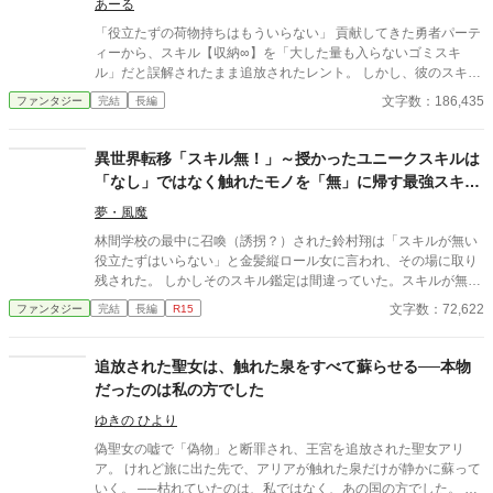
あーる
「役立たずの荷物持ちはもういらない」 貢献してきた勇者パーテ
ィーから、スキル【収納∞】を「大した量も入らないゴミスキ
ル」だと誤解されたまま追放されたレント。 しかし、彼のスキル
は文字通り『無限』の容量を持つ次元収納に加え、得た経験値を
文字数：186,435
ファンタジー
完結
長編
貯蓄し、仲間へ『分配』できる超チート能力だった！ 失意の中、
追放先の森で出会ったのは、もふもふで可愛いスライムの「プ
ル」と、古代の祭壇で孵化した伝説の竜の幼体「リンド」。レン
異世界転移「スキル無！」～授かったユニークスキルは
トは隠していたスキルを解放し、唯一無二の仲間たちを最強へと
「なし」ではなく触れたモノを「無」に帰す最強スキル
育成することを決意する！ 辺境の村を拠点に、薬草採取から魔物
だったようです～
討伐まで、スキルを駆使して依頼をこなし、着実に経験値と信頼
夢・風魔
を稼いでいくレントたち。プルは多彩なスキルを覚え、リンドは
林間学校の最中に召喚（誘拐？）された鈴村翔は「スキルが無い
驚異的な速度で成長を遂げる。 これは、ゴミスキルだと蔑まれた
役立たずはいらない」と金髪縦ロール女に言われ、その場に取り
少年が、最強の仲間たちと共にどん底から成り上がり、やがて自
残された。 しかしそのスキル鑑定は間違っていた。スキルが無い
分を捨てたパーティーや国に「もう遅い」と告げることになる、
のではなく、転移特典で授かったのは『無』というスキルだった
文字数：72,622
ファンタジー
完結
長編
R15
追放から始まる育成＆ざまぁファンタジー！
のだ。 とにかく生き残るために行動を起こした翔は、モンスター
に襲われていた双子のエルフ姉妹を助ける。 エルフの里へと案内
された翔は、林間学校で用意したキャンプ用品一式を使って彼ら
追放された聖女は、触れた泉をすべて蘇らせる──本物
の食生活を改革することに。 スキル『無』で時々無双。双子の美
だったのは私の方でした
少女エルフや木に宿る幼女精霊に囲まれ、翔の異世界生活冒険譚
は始まった。 ＊小説家になろう・カクヨムでも投稿しております
ゆきの ひより
（完結済み
偽聖女の嘘で「偽物」と断罪され、王宮を追放された聖女アリ
ア。 けれど旅に出た先で、アリアが触れた泉だけが静かに蘇って
いく。 ──枯れていたのは、私ではなく、あの国の方でした。 隣