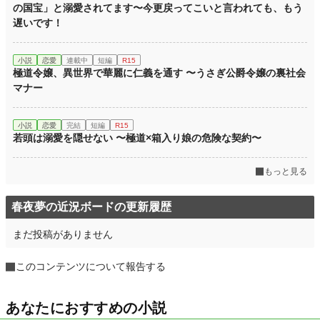
の国宝」と溺愛されてます〜今更戻ってこいと言われても、もう
遅いです！
小説
恋愛
連載中
短編
R15
極道令嬢、異世界で華麗に仁義を通す 〜うさぎ公爵令嬢の裏社会
マナー
小説
恋愛
完結
短編
R15
若頭は溺愛を隠せない 〜極道×箱入り娘の危険な契約〜
もっと見る
春夜夢の近況ボードの更新履歴
まだ投稿がありません
このコンテンツについて報告する
あなたにおすすめの小説