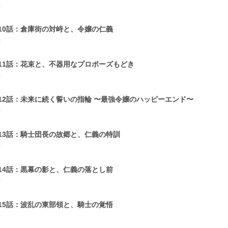
0
10話：倉庫街の対峙と、令嬢の仁義
0
11話：花束と、不器用なプロポーズもどき
0
12話：未来に続く誓いの指輪 〜最強令嬢のハッピーエンド〜
0
13話：騎士団長の故郷と、仁義の特訓
0
14話：黒幕の影と、仁義の落とし前
0
15話：波乱の東部領と、騎士の覚悟
0