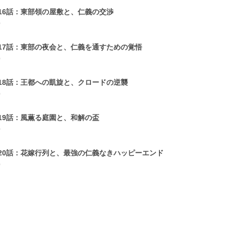
16話：東部領の屋敷と、仁義の交渉
0
17話：東部の夜会と、仁義を通すための覚悟
0
18話：王都への凱旋と、クロードの逆襲
0
19話：風薫る庭園と、和解の盃
0
20話：花嫁行列と、最強の仁義なきハッピーエンド
0