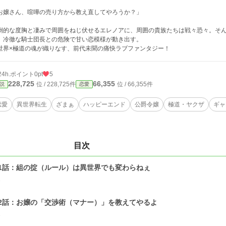
お嬢さん、喧嘩の売り方から教え直してやろうか？」
倒的な度胸と凄みで周囲をねじ伏せるエレノアに、周囲の貴族たちは戦々恐々。そ
、冷徹な騎士団長との危険で甘い恋模様が動き出す。
世界×極道の魂が織りなす、前代未聞の痛快ラブファンタジー！
24h.ポイント
0pt
5
228,725
66,355
位 / 228,725件
位 / 66,355件
説
恋愛
恋愛
異世界転生
ざまぁ
ハッピーエンド
公爵令嬢
極道・ヤクザ
ギャ
目次
1話：組の掟（ルール）は異世界でも変わらねぇ
1
2話：お嬢の「交渉術（マナー）」を教えてやるよ
1