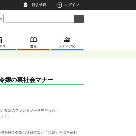
新規登録
ログイン
ネス
書籍
メディア化
令嬢の裏社会マナー
剣と魔法のファンタジー世界だった。
レノア。
の魂を持つ令嬢は容赦のない『仁義』を叩き込む！