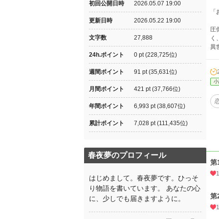
初回公開日時
2026.05.07 19:00
「
更新日時
2026.05.22 19:00
圧
文字数
27,888
く
異
24h.ポイント
0 pt (228,725位)
週間ポイント
91 pt (35,631位)
小
月間ポイント
421 pt (37,766位)
年間ポイント
6,993 pt (38,607位)
累計ポイント
7,028 pt (111,435位)
春夜夢のプロフィール
第
はじめまして。春夜夢です。ひっそ
り物語を書いています。 あなたの心
第
に、少しでも届きますように。