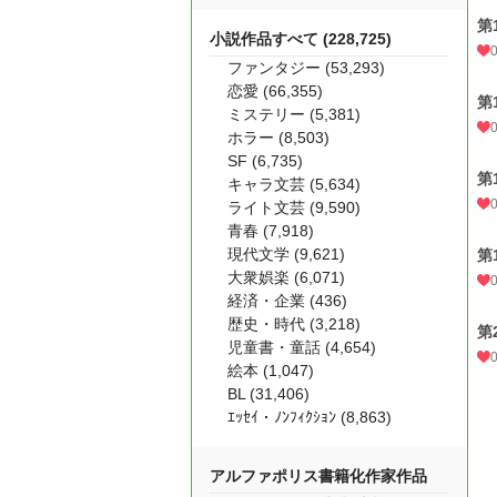
第
小説作品すべて (228,725)
ファンタジー (53,293)
恋愛 (66,355)
第
ミステリー (5,381)
ホラー (8,503)
SF (6,735)
第
キャラ文芸 (5,634)
ライト文芸 (9,590)
青春 (7,918)
現代文学 (9,621)
第
大衆娯楽 (6,071)
経済・企業 (436)
歴史・時代 (3,218)
第
児童書・童話 (4,654)
絵本 (1,047)
BL (31,406)
ｴｯｾｲ・ﾉﾝﾌｨｸｼｮﾝ (8,863)
アルファポリス書籍化作家作品