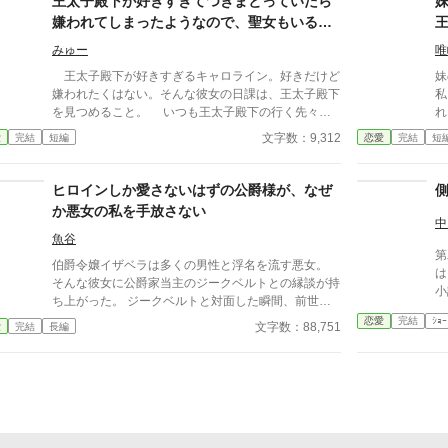
王太子殿下が好きすぎてつきまとっていたら
の朝に戻っていた。 それは避けなければと別の行き
嫌われてしまったようなので、聖女もいるこ
方を探るが、なぜか殿下に一度目の人生の時以上に溺
とだし悪役令嬢の私は退散することにしまし
愛されてしまい……！？
みゅー
唯
た。
王太子殿下が好きすぎるキャロライン。好きだけど
妹
嫌われたくはない。そんな彼女の日課は、王太子殿下
私
を見つめること。 いつも王太子殿下の行く先々に
れ
出没して王太子殿下を見つめていたが、ついにそんな
れ
文字数：9,312
愛
完結
短編
恋愛
完結
短
生活が終わるときが来る。 聖女が現れたのだ。そ
族
して、さらにショックなことに、自分が乙女ゲームの
ン
世界に転生していてそこで悪役令嬢だったことを思い
ヒロインしか愛さないはずの公爵様が、なぜ
出す。 王太子殿下に嫌われたくはないキャロライ
か悪女の私を手放さない
ンは、王太子殿下の前から姿を消すことにした。そん
中
なお話です。 ちょっと切ないお話です。
魚谷
第
伯爵令嬢イザベラは多くの男性と浮名を流す悪女。
は
そんな彼女に公爵家当主のジークベルトとの縁談が持
小
ち上がった。 ジークベルトと対面した瞬間、前世の
記憶がよみがえり、この世界が乙女ゲームであること
恋愛
完結
ｼｮｰ
文字数：88,751
愛
完結
長編
を自覚する。 イザベラは、主要攻略キャラのジーク
ベルトの裏の顔を知ってしまったがために、冒頭で殺
されてしまうモブキャラ。 ゲーム知識を頼りに、ど
うにか冒頭死を回避したイザベラは最弱魔法と言われ
る付与魔法と前世の知識を頼りに便利グッズを発明
し、離婚にそなえて資金を確保する。 いよいよジー
クベルトが、乙女ゲームのヒロインと出会う。 離婚