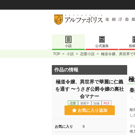
小説
公式漫画
投
TOP
>
小説
>
恋愛小説
>
極道令嬢、異世界で
作品の情報
極
極道令嬢、異世界で華麗に仁義
を通す 〜うさぎ公爵令嬢の裏社
春
会マナー
「
恋愛
連載中
短編
R15
敵
お気に入り追加
し
ド
お気に入り
9
権