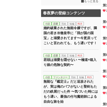
もっと見る
第
春夜夢の登録コンテンツ
第
小説
恋愛
完結
短編
R15
婚約破棄された無能令嬢ですが、隣
国の若き冷徹皇帝に「我が国の国
宝」と溺愛されてます〜今更戻って
第
こいと言われても、もう遅いです！
第
小説
恋愛
完結
短編
R15
若頭は溺愛を隠せない 〜極道×箱入
り娘の危険な契約〜
第
小説
ファンタジー
完結
短編
R15
無能な『鑑定士』だと追放された
が、実は俺のバフがないと聖剣もた
第
だの鉄屑だった件 〜気づいた時には
もう遅い、最強の付与魔術師による
自由な旅を始
第