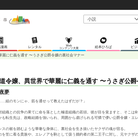
Web
稿漫画
レンタル
絵本ひろば
ビジ
コンテンツ大賞
華麗に仁義を通す 〜うさぎ公爵令嬢の裏社会マナー
道令嬢、異世界で華麗に仁義を通す 〜うさぎ公爵
夜夢
……組のモンにゃ、筋を通せって教えたはずだが？」
対組織との抗争の果てに命を落とした極道組織の若頭。彼が目を覚ますと、そこは
かも転生先は、政略結婚を強いられ、周囲から虐げられる可憐で儚い公爵令嬢・エ
レスの裾を踏むような華奢な身体に、裏社会を生き抜いたヤクザの魂が宿る。
力を笠に着る貴族や、エレノアを駒として扱う婚約者の第二王子に対し、元ヤクザ