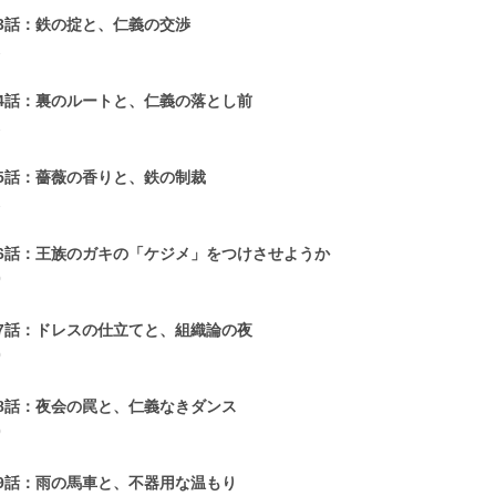
3話：鉄の掟と、仁義の交渉
1
4話：裏のルートと、仁義の落とし前
1
5話：薔薇の香りと、鉄の制裁
1
6話：王族のガキの「ケジメ」をつけさせようか
0
7話：ドレスの仕立てと、組織論の夜
0
8話：夜会の罠と、仁義なきダンス
0
9話：雨の馬車と、不器用な温もり