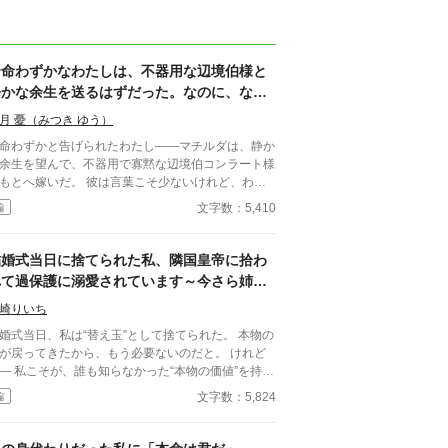
余命わずかなわたしは、不器用な辺境伯様と
静かな余生を送るはずだった。なのに、な
ぜ"明日"の日記はもう『あなたへの愛の言
月 憂（みつき ゆう）
葉』で埋まっているの
命わずかと告げられたわたし――マチルダは、静か
余生を望んで、不器用で寡黙な辺境伯コンラート様
もとへ嫁いだ。 彼は言葉こそ少ないけれど、わた
の一日一日を、まるで宝物のように大切にしてくれ
文字数：5,410
編
きどき、時間が飛ぶのです。
、満天の星を見上げていたはずが、気づけば、もう
の朝の光の中に。 そして何より不思議なのは―
結婚式当日に捨てられた私、隣国皇帝に拾わ
"明日"のわたしの日記が、もう、わたしの筆跡で、
れて過保護に溺愛されています～今さら姉を
今日もあなたと生きられて、幸せ』と、埋まってい
選んだ王子が後悔しても手遅れです～
たしの時間は、いったい、どうなってい
崎りいち
の。ねえ、コンラート様。あなたは、何を、わたし
婚式当日、私は“替え玉”として捨てられた。 本物の
ているの。 ※二人にとっては、最初から最後
が戻ってきたから、もう必要ないのだと。 けれど
でハッピーエンドです。 ※ほの暗いホラー風味
なかった“本物の価値”を持っ
人間の狂気・執着）と切なさがありますが、ヒロイ
界でただ一人、すべてを癒す力。 そし
文字数：5,824
編
は絶対に傷つかず、"彼女自身のまま"深く愛されて
、その価値を知るただ一人の人が、皇帝となって私
せに生きる物語です。幽霊やお化けは出ません。
に来る。 これは、すべてを失った少女が、本
に必要とされる場所へ辿り着く物語。