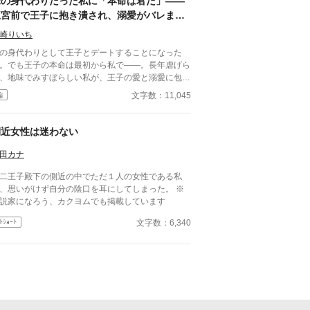
妹の身代わりだった私に「本命は君だ」――
王宮前で王子に抱き潰され、溺愛がバレまし
た。～私が虐げられるきっかけになった少年
崎りいち
が、私と王子を結び付
の身代わりとして王子とデートすることになった
。でも王子の本命は最初から私で――。長年虐げら
、地味でみすぼらしい私が、王子の愛と溺愛に包ま
、ついに幸せを掴む甘々ラブファンタジー。妹や家
文字数：11,045
編
との誤解、影武者の存在も絡み、ハラハラと胸キュ
が止まらない物語。
側近女性は迷わない
田カナ
二王子殿下の側近の中でただ１人の女性である私
、思いがけず自分の陰口を耳にしてしまった。 ※
説家になろう、カクヨムでも掲載しています
文字数：6,340
ﾄｼｮｰﾄ