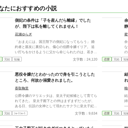
なたにおすすめの小説
側妃の条件は「子を産んだら離縁」でした
が、陛下は私を離してくれません！
花瀬ゆらぎ
蜜
「おまえには、国王陛下の側妃になってもらう」 婚
余
約者と親友に裏切られ、傷心の伯爵令嬢イリア。 追
な
い打ちをかけるように父から命じられたのは、若き国
の
王フェイランの側妃になることだった。 しかし、王
し
文字数：24,120
愛
完結
短編
恋愛
完結
短
宮で待っていたのは、「世継ぎを産んだら離縁」とい
る。 ――ただ一つ。と
う非情な条件。 夫となったフェイランは冷たく、侍
夜
女からは蔑まれ、王妃からは「用が済んだら去れ」と
次
悪役令嬢だとわかったので身を引こうとした
突き放される。 けれど、イリアは知ってしまう。 彼
―
ところ、何故か溺愛されました。
が兄の死と誤解に苦しみ、誰よりも孤独の中にいるこ
『
とを──。 「私は、陛下の幸せを願っております。だ
ること。 わ
香取鞠里
唯
から……離縁してください」 フェイランを想い、身
る
公爵令嬢のマリエッタは、皇太子妃候補として育てら
結
を引こうとしたイリア。 しかし、無関心だったはず
に隠し
れてきた。 皇太子殿下との仲はまずまずだったが、
姉
の陛下が、イリアを強く抱きしめて……！？ 「離縁
ま
ある日、伝説の女神として現れたサクラに皇太子妃の
—— 私こそが、誰も知ら
する気か？ 許さない。私の心を乱しておいて、逃
（
座を奪われてしまう。 さらには、サクラの陰謀によ
ていた。 世
文字数：9,634
愛
完結
ｼｮｰﾄｼｮｰﾄ
恋愛
完結
短
げられると思うな」 凍てついた王の心を溶かしたの
ン
り、マリエッタは反逆罪により国外追放されて、のた
て
は、売られた側妃の純真な愛。 孤独な陛下に執着さ
幸
れ死んでしまう。 しかし、死んだと思っていたの
を迎え
れ、正妃へと昇り詰める逆転ラブロマンス！
に、気づけばサクラが現れる二年前の16歳のある日
当