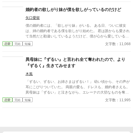
説家になろう様でも公開しています
す。 ※感想はありがたく拝読させていただいていますが、公開す
婚約者の欲しがり妹が僕を欲しがっているのだけど
べきではないと作者が判断いたしました感想につきましては却下
をさせていただいております。
矢口愛留
僕の婚約者には、「欲しがり妹」がいる。 ある日、ついに彼女
は、姉の婚約者である僕を欲しがり始めた。 君は誰からも愛され
て当然だと勘違いしているようだけど、僕が心から愛しているの
は、君のお姉さんただ一人なんだよ？ ＊小説家になろうにも投稿
文字数：11,068
恋愛
完結
短編
しています。 ＊8/30続きを書きました。
異母妹に『ずるい』と言われ全て奪われたので、より
『ずるく』生きてみせます
木風
「ずるい、ずるい、お姉さまはずるい！」 幼い頃から、その声が
耳にこびりついていた。 両親の愛も、ドレスも、婚約者さえも。
異母妹は「ずるい」と泣きながら、エレーナの大切なものを奪っ
ていった。 けれど、侯爵令嬢エレーナはもう泣かない。 代わりに
文字数：11,995
恋愛
完結
短編
社交界で、可哀想で、けれど気高い令嬢を演じることにした。 そ
の策略は噂を塗り替え、やがて気難しい王太子の目に留まる。
「ずるい」と言われ続けた令嬢は、今度こそ自分の武器で幸せを
掴み取る。 誰よりも、ずるいほど幸せになるために。