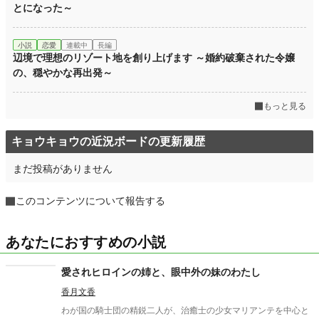
とになった～
小説
恋愛
連載中
長編
辺境で理想のリゾート地を創り上げます ～婚約破棄された令嬢
の、穏やかな再出発～
もっと見る
キョウキョウの近況ボードの更新履歴
まだ投稿がありません
このコンテンツについて報告する
あなたにおすすめの小説
愛されヒロインの姉と、眼中外の妹のわたし
香月文香
わが国の騎士団の精鋭二人が、治癒士の少女マリアンテを中心と