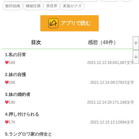
全身を包帯で巻き、１人では歩けないほどの重症だという。
敵対組織
極秘任務
異世界
家族がクズ
エレーヌは婚約者であるジョセフのことを少しも心配せず、要らなくなったと姉
のディアヌに看病を押し付けた。
アプリで読む
ついでに、婚約関係まで押し付けようと両親に頼み込む。
こうして、出会うことになったディアヌとジョセフの物語。
目次
感想（48件）
小説
16,702 位 / 229,023 件
1.私の日常
恋愛
7,419 位 / 66,403 件
188
2021.12.13 18:04
1,067文字
お気に入り
4,273
2.妹の自慢
24h.ポイント
49 pt
186
2021.12.14 09:27
923文字
文字数
30,124
3.妹の婚約者
更新日時
190
2022.01.16 17:24
2021.12.14 20:17
1,168文字
初回公開日時
2021.12.13 18:04
4.押し付けられる
170
2021.12.15 12:12
894文字
初回完結日時
2022.01.11 19:12
5.ラングロワ家の侍女と
週間ポイント
310 pt (19,242 位)