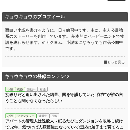
キョウキョウのプロフィール
面白い小説を書けるように、日々練習中です。主に、主人公最強
系のストーリーを創作しています。 基本的にハッピーエンドで物
語を終わらせます。※カクヨム、小説家になろうでも作品公開中
です。
もっと見る
キョウキョウの登録コンテンツ
小説
恋愛
連載中
短編
掟破りだと追い出された結果、国を守護していた“存在”が誰の言
うことも聞かなくなったらしい
小説
ファンタジー
連載中
長編
アパートの管理人は逸般人～眠るたびにダンジョンを攻略し続け
て32年、気づけば人類最強になっていて伝説の弟子まで育てるこ