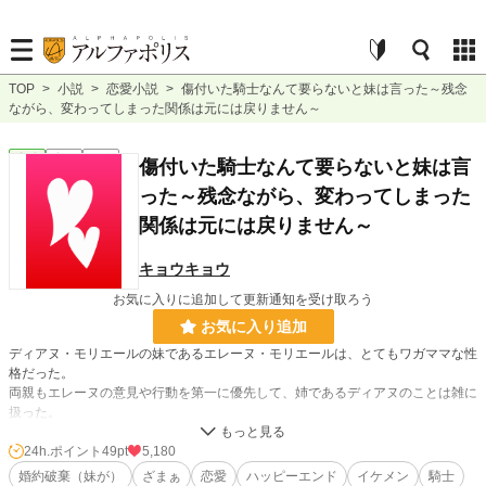
TOP
>
小説
>
恋愛小説
>
傷付いた騎士なんて要らないと妹は言った～残念
ながら、変わってしまった関係は元には戻りません～
恋愛
完結
短編
傷付いた騎士なんて要らないと妹は言
った～残念ながら、変わってしまった
関係は元には戻りません～
キョウキョウ
お気に入りに追加して更新通知を受け取ろう
お気に入り追加
ディアヌ・モリエールの妹であるエレーヌ・モリエールは、とてもワガママな性
格だった。
両親もエレーヌの意見や行動を第一に優先して、姉であるディアヌのことは雑に
扱った。
ある日、エレーヌの婚約者だったジョセフ・ラングロワという騎士が仕事中に大
24h.ポイント
49pt
5,180
怪我を負った。
婚約破棄（妹が）
ざまぁ
恋愛
ハッピーエンド
イケメン
騎士