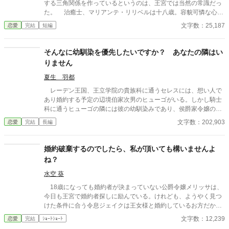
する三角関係を作っているというのは、王宮では当然の常識だっ
た。 治癒士、マリアンテ・リリベルは十八歳。容貌可憐な心優
しい少女で、いつもにこやかな笑顔で周囲を癒す人気者。 そん
文字数：25,187
恋愛
完結
短編
な彼女を巡る男はヨシュア・カレンデュラとハル・シオニア。
二人とも騎士団の「双璧」と呼ばれる優秀な騎士で、ヨシュアは
堅物、ハルは軽薄と気質は真逆だったが、女の好みは同じだっ
そんなに幼馴染を優先したいですか？ あなたの隣はい
た。 これは見目麗しい男女の三角関係の物語――ではなく。
りません
そのかたわらで、誰の眼中にも入らない妹のわたしの物語だ。 ※
他サイトにも投稿しています
夏生 羽都
レーデン王国、王立学院の貴族科に通うセレスには、想い人で
あり婚約する予定の辺境伯家次男のヒューゴがいる。しかし騎士
科に通うヒューゴの隣には彼の幼馴染みであり、侯爵家令嬢のニ
ーナがいつもいるのだった。 子爵家に後見をしてもらう事で学
文字数：202,903
恋愛
完結
長編
院へ通っているセレスは、高位貴族であるニーナとヒューゴに強
く言えず、二人の距離が近過ぎても見ている事しかできなかっ
た。 ヒューゴとの交流会の日、セレスはヒューゴと観るために
婚約破棄するのでしたら、私が頂いても構いませんよ
両親が送ってくれた歌劇のチケットを用意していたのだが、ヒュ
ね？
ーゴに付いてきたニーナにチケットを強請られてしまう。 「ニー
ナに譲ってくれないか？」ヒューゴのひと事でチケットを譲る事
水空 葵
になり、帰りの馬車がないセレスは徒歩で帰る事になる。日が落
18歳になっても婚約者が決まっていない公爵令嬢メリッサは、
ちかける街の中を歩くセレスは、帰り道が分からずに迷子になっ
今日も王宮で婚約者探しに励んでいる。けれども、ようやく見つ
てしまう。そんなセレスを偶然見かけて声をかけてくれたのが、
けた条件に合う令息ジェイクは王女様と婚約しているお方だか
帝国からの留学生でセレスと同じクラスのアルウィンだった。 ※
ら、メリッサは諦めようとした。 そんな時、国を救った令息を
文字数：12,239
恋愛
完結
ｼｮｰﾄｼｮｰﾄ
作者独自の世界観によって創作された物語です。細かな設定やス
侍らせている王女がジェイクとの婚約破棄を宣言して……。 ※小
トーリー展開等が気になる方は、ブラウザバックをお願い致しま