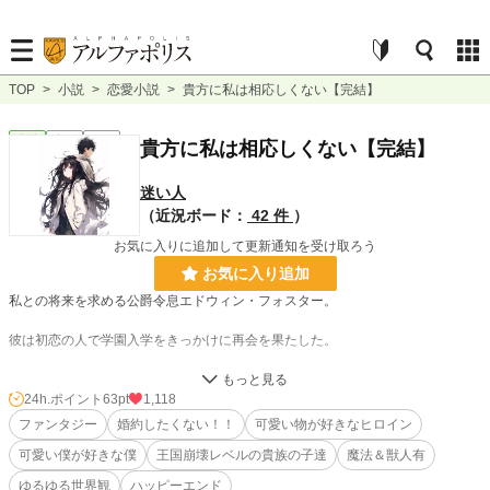
TOP
>
小説
>
恋愛小説
>
貴方に私は相応しくない【完結】
恋愛
完結
短編
貴方に私は相応しくない【完結】
迷い人
（近況ボード：
42 件
）
お気に入りに追加して更新通知を受け取ろう
お気に入り追加
私との将来を求める公爵令息エドウィン・フォスター。
彼は初恋の人で学園入学をきっかけに再会を果たした。
天使のような無邪気な笑みで愛を語り。
彼は私の心を踏みにじる。
24h.ポイント
63pt
1,118
ファンタジー
婚約したくない！！
可愛い物が好きなヒロイン
私は貴方の都合の良い子にはなれません。
可愛い僕が好きな僕
王国崩壊レベルの貴族の子達
魔法＆獣人有
私は貴方に相応しい女にはなれません。
ゆるゆる世界観
ハッピーエンド