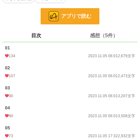
小説
13,664 位 / 228,762 件
恋愛
6,045 位 / 66,368 件
アプリで読む
お気に入り
438
目次
感想（5件）
24h.ポイント
63 pt
01
文字数
29,093
134
2023.11.05 06:01
2,679文字
更新日時
2023.11.09 00:39
02
初回公開日時
2023.11.04 22:15
107
2023.11.05 06:01
2,473文字
初回完結日時
2023.11.09 00:39
03
週間ポイント
586 pt (13,172 位)
90
2023.11.05 06:01
3,207文字
月間ポイント
4,038 pt (9,919 位)
04
年間ポイント
67,228 pt (8,304 位)
90
2023.11.05 06:01
3,508文字
累計ポイント
287,369 pt (15,702 位)
05
73
2023.11.05 17:32
2,932文字