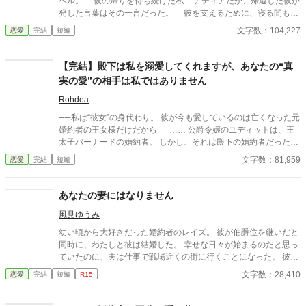
ベル。 彼の帰りを待ち続けた私––ナディアだが、帰還した彼が
発した言葉はその一言だった。 彼を支えるために、寝る間も惜
しんで働き続けた三年。 望むままに支援金を送って、自らの生
文字数：104,227
恋愛
完結
短編
活さえ切り崩してでも支えてきたのは……また彼に会うためだっ
たのに。 なのに、なのに貴方は……私を遠ざけるだけではな
く。 妻帯者でありながら、この王国の姫と逢瀬を交わし、彼女
【完結】殿下は私を溺愛してくれますが、あなたの“真
を愛していた。 そこにはもう、私の居場所はない。 なら、そ
実の愛”の相手は私ではありません
れならば。 貴方の傍に幸せがないのなら、私の選択はただ一つ
だ。 ◇◇◇◇◇◇ 設定ゆるめです。 よろしけ
Rohdea
れば、読んでくださると嬉しいです。
──私は“彼女”の身代わり。 彼が今も愛しているのは亡くなった元
婚約者の王女様だけだから──…… 公爵令嬢のユディットは、王
太子バーナードの婚約者。 しかし、それは殿下の婚約者だった隣
国の王女が亡くなってしまい、 国内の令嬢の中から一番身分が高
文字数：81,959
恋愛
完結
短編
い……それだけの理由で新たに選ばれただけ。 バーナード殿下は
ユディットの事をいつも優しく、大切にしてくれる。 だけど、そ
の度にユディットの心は苦しくなっていく。 こんな自分が彼の婚
あなたの妻にはなりません
約者でいていいのか。 自分のような理由で互いの気持ちを無視し
風見ゆうみ
て決められた婚約者は、 バーナードが再び心惹かれる“真実の
愛”の相手を見つける邪魔になっているだけなのでは？ そんな心
幼い頃から大好きだった婚約者のレイズ。 彼が伯爵位を継いだと
揺れる日々の中、 二人の前に、亡くなった王女とそっくりの女性
同時に、わたしと彼は結婚した。 幸せな日々が始まるのだと思っ
が現れる。 実は、王女は襲撃の日、こっそり逃がされていて実は
ていたのに、夫は仕事で戦場近くの街に行くことになった。 彼が
生きている…… なんて噂もあって────
旅立った数日後、わたしの元に届いたのは夫の訃報だった。 悲し
文字数：28,410
恋愛
完結
短編
R15
みに暮れているわたしに近づいてきたのは、夫の親友のディール
様。 彼は夫から自分の身に何かあった時にはわたしのことを頼む