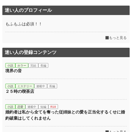
迷い人のプロフィール
もふもふは必須！！
もっと見る
迷い人の登録コンテンツ
小説
ホラー
完結
長編
境界の音
小説
ミステリー
連載中
長編
２５時の喫茶店
小説
恋愛
連載中
短編
R18
婚約者は私から全てを奪った従姉妹との愛を正当化するくせに婚
約破棄はしてくれません