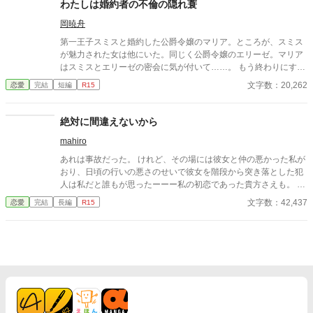
と言われていたのだと言う。 あっという間に日にちが過ぎ、ディ
わたしは婚約者の不倫の隠れ蓑
ール様から求婚される。 悩みに悩んだ末に、ディール様と婚約し
岡暁舟
たわたしに、友人と街に出た時にすれ違った男が言った。 「あの
男と結婚するのはやめなさい。彼は君の夫の殺害を依頼した男
第一王子スミスと婚約した公爵令嬢のマリア。ところが、スミス
だ」
が魅力された女は他にいた。同じく公爵令嬢のエリーゼ。マリア
はスミスとエリーゼの密会に気が付いて……。 もう終わりにする
しかない。そう確信したマリアだった。 本編終了しました。
文字数：20,262
恋愛
完結
短編
R15
絶対に間違えないから
mahiro
あれは事故だった。 けれど、その場には彼女と仲の悪かった私が
おり、日頃の行いの悪さのせいで彼女を階段から突き落とした犯
人は私だと誰もが思ったーーー私の初恋であった貴方さえも。 だ
から、貴方は彼女を失うことになった私を許さず、私を死へ追い
文字数：42,437
恋愛
完結
長編
R15
やった………はずだった。 何故か私はあのときの記憶を持ったま
ま6歳の頃の私に戻ってきたのだ。 どうして戻ってこれたのか分
からないが、このチャンスを逃すわけにはいかない。 私はもう彼
らとは出会わず、日頃の行いの悪さを見直し、平穏な生活を目指
す！そう決めたはずなのに...……。