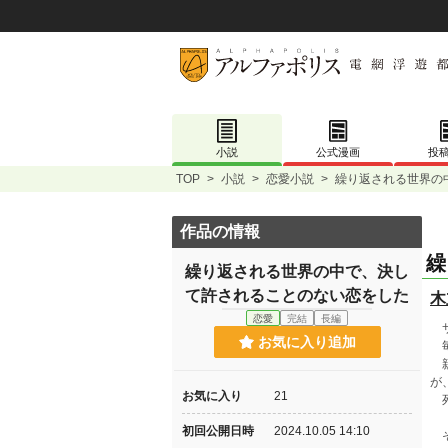
小説
公式漫画
投
TOP
>
小説
>
恋愛小説
>
繰り返される世界の
作品の情報
繰
繰り返される世界の中で、決し
て許されることのない恋をした
木
恋愛
完結
長編
サ
お気に入り追加
毎
親
が
お気に入り
21
死
初回公開日時
2024.10.05 14:10
そ