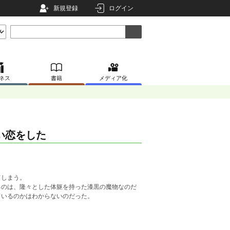
新規登録
ログイン
ネス
書籍
メディア化
い恋をした
てしまう。
のは、隆々とした体躯を持った漆黒の魔物なのだ
ているのかはわからないのだった。