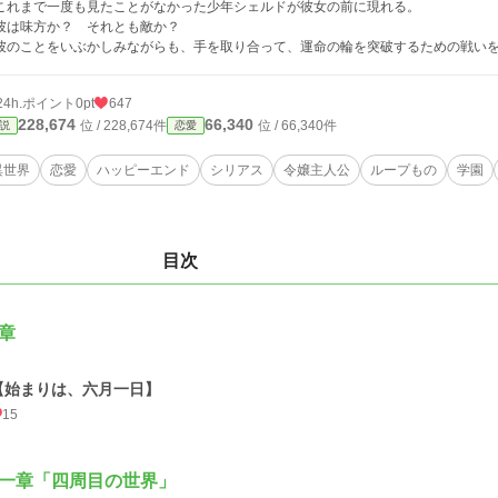
れまで一度も見たことがなかった少年シェルドが彼女の前に現れる。
は味方か？ それとも敵か？
のことをいぶかしみながらも、手を取り合って、運命の輪を突破するための戦い
24h.ポイント
0pt
647
228,674
66,340
位 / 228,674件
位 / 66,340件
説
恋愛
異世界
恋愛
ハッピーエンド
シリアス
令嬢主人公
ループもの
学園
目次
章
【始まりは、六月一日】
15
一章「四周目の世界」