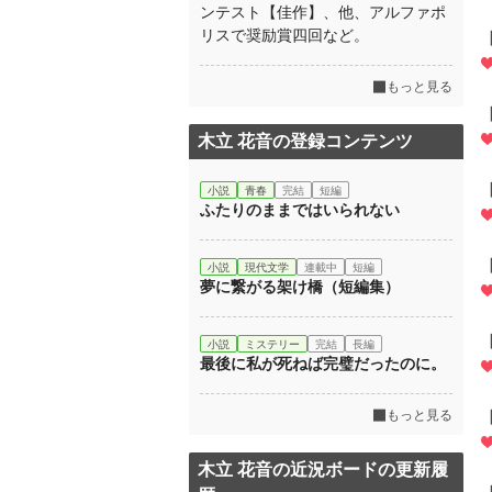
ンテスト【佳作】、他、アルファポ
リスで奨励賞四回など。
もっと見る
木立 花音の登録コンテンツ
小説
青春
完結
短編
ふたりのままではいられない
小説
現代文学
連載中
短編
夢に繋がる架け橋（短編集）
小説
ミステリー
完結
長編
最後に私が死ねば完璧だったのに。
もっと見る
木立 花音の近況ボードの更新履