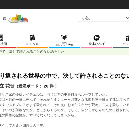
Web
稿漫画
レンタル
絵本ひろば
ビジ
コンテンツ大賞
中で、決して許されることのない恋をした
り返される世界の中で、決して許されることのな
立 花音
（近況ボード：
26 件
）
リス家の令嬢レイチェルは、同じ世界の中を何度もループしていた。
回六月の一日に死んで、それからすぐに一ヶ月前となる四月三十日まで死に戻っ
友であるプレアがまず殺されて、その次におそらく自分が死ぬ。二人を殺している
、そいつが何物なのか、どこからくるのか、そして、自分らがなんのために殺され
の間際の記憶が、すべてなくなってしまうから。
うして迎えた四週目の世界。