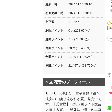
こ
更新日時
2024.11.16 20:10
彼
彼
初回完結日時
2024.11.16 20:50
文字数
119,446
小
24h.ポイント
0 pt (228,674位)
週間ポイント
7 pt (78,785位)
月間ポイント
28 pt (93,489位)
年間ポイント
1,239 pt (79,024位)
累計ポイント
21,457 pt (68,756位)
序
木立 花音のプロフィール
BookBase様より、電子書籍『僕と
彼女の、繰り返される夏』発売中で
す。【受賞歴】→第５回ライト文芸
第
大賞【大賞】、第２回小説下剋上コ