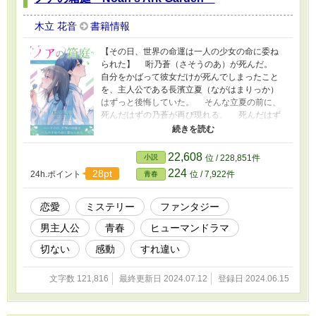
木立 花音
書籍情報
【その日、世界の命運は一人の少女の命に委ね
られた】 哘乃蒼（さそうのあ）が死んだ。
自分をかばって彼女だけが死んでしまったこと
を、主人公である長濱立夏（ながはまりっか）
はずっと後悔していた。 そんな立夏の前に、
死んだはずの乃蒼が再び現れる。 死んだはず
の乃蒼がなぜここにいるのかはわからず、また
彼女も、なぜ自分がここにいるのかわからない
のだという。乃蒼が死んだあの日から、彼女の
22,608
小説
位 / 228,851件
記憶は飛んでいるらしい。 何か未練を残して
224
28pt
24h.ポイント
位 / 7,922件
青春
いることによって、乃蒼がここにやってきたの
だとしたら、それを解消するべきなんじゃない
のか。そう考えた立夏は、二人でかつて書いて
恋愛
ミステリー
ファンタジー
いた、未完成のままになっている小説を二人で
男主人公
青春
ヒューマンドラマ
完成させよう、と提案する。 小説の完成が間
近に迫ったある夏の日。二人の元に木田（き
切ない
感動
すれ違い
だ）と名乗る女性がやってくる。 「哘乃蒼は生
きている」と木田に告げられ、向かった先の病
文字数 121,816
最終更新日 2024.07.12
登録日 2024.06.15
院で、二人は衝撃的な光景を目にする。 見え
てきた世界の秘密。乃蒼の正体。 世界の命運
か。それとも彼女の命か。 二人は、厳しい選