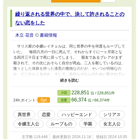
繰り返される世界の中で、決して許されることの
ない恋をした
木立 花音
書籍情報
サリス家の令嬢レイチェルは、同じ世界の中を何度もループして
いた。 毎回六月の一日に死んで、それからすぐに一ヶ月前とな
る四月三十日まで死に戻ってしまう。 親友であるプレアがまず
殺されて、その次におそらく自分が死ぬ。二人を殺しているのは、
隆々とした体躯を持った漆黒の魔物なのだが、そいつが何物なの
か、どこからくるのか、そして、自分らがなんのために殺されてい
るのかはわからないのだった。 死の間際の記憶が、すべてなく
なってしまうから。 そうして迎えた四週目の世界。 これまで
一度も見たことがなかった少年シェルドが彼女の前に現れる。
228,851
小説
位 / 228,851件
彼は味方か？ それとも敵か？ 彼のことをいぶかしみながら
66,374
0pt
24h.ポイント
位 / 66,374件
恋愛
も、手を取り合って、運命の輪を突破するための戦いを始める。
異世界
恋愛
ハッピーエンド
シリアス
令嬢主人公
ループもの
学園
女主人公
文字数 119,446
最終更新日 2024.11.16
登録日 2024.10.05