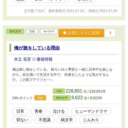
文字数 7,514
最終更新日 2021.07.29
登録日 2021.07.29
現代文学
完結
ｼｮｰﾄｼｮｰﾄ
お気に入りに追加
7
俺が旅をしている理由
木立 花音
書籍情報
俺は探し物をしている。 移ろいゆく季節と一緒に日本中を旅しな
がら、絵を描いて生活する中で。 約束をしたような気がするん
だ。この島でアイツと──。
228,851
小説
位 / 228,851件
9,622
0pt
24h.ポイント
位 / 9,622件
現代文学
日常
青春
泣ける
ヒューマンドラマ
切ない
不思議
純文学
じんわり