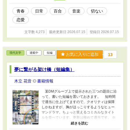
青春
日常
百合
音楽
切ない
恋愛
文字数 4,273
最終更新日 2026.07.15
登録日 2026.07.15
現代文学
連載中
短編
お気に入りに追加
13
夢に繋がる架け橋（短編集）
木立 花音
書籍情報
某DMグループ上で提示された三つの題目に沿
って、書いた短編を置いておきます。 短時間
で適当に仕上げてますので、クオリティは保障
しかねますが、胸がほっこりするようなヒュー
マンドラマ。ちょっと笑えるコミカルなタイト
ルを並べています。更新は極めて適当です。 ※
表紙画像は、あさぎかな様に作っていただい
た、本作の中の一話「夢に繋がる架け橋」のフ