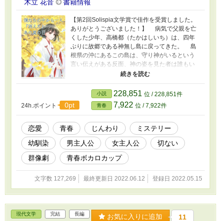
木立 花音
書籍情報
【第2回Solispia文学賞で佳作を受賞しました。
ありがとうございました！】 病気で父親を亡
くした少年、高橋都（たかはしいち）は、四年
ぶりに故郷である神無し島に戻ってきた。 島
根県の沖にあるこの島は、守り神がいるという
言い伝えがある反面、神の姿を見た者は誰もい
ない。そんな状況を揶揄してついた名が、「神
無し島」なのであった。 花咲神社の巫女であ
る、花咲夏南（はなさきかな）と向かった川
228,851
小説
位 / 228,851件
で、仲良しグループの面々と川遊びをしていた
7,922
0pt
24h.ポイント
位 / 7,922件
青春
都。そんなおり、人数が一人増えているのに気
が付いた。 しかし、全員が知っている顔で？
誰が、何の目的で紛れ込んだのか、まったく
恋愛
青春
じんわり
ミステリー
わからないのだった。 ――増えたのは誰か？
幼馴染
男主人公
女主人公
切ない
真相を知りたければ、御神木がある時超山
（ときごえやま）に向かうといいよ、と夏南に
群像劇
青春ボカロカップ
聞かされた鮫島真人（さめじままさと）は、新
條光莉（しんじょうひかり）、南涼子（みなみ
文字数 127,269
最終更新日 2022.06.12
登録日 2022.05.15
りょうこ）、に都を加えた四人で山の中腹を目
指すことに。 その道中。『同じ道筋を誰かが
たどっていた』痕跡をいくつか見つけていくこ
とで、増えた人物の『正体』が、段々と浮き彫
現代文学
完結
長編
りになっていくのであった。 増えたのは誰
お気に入りに追加
11