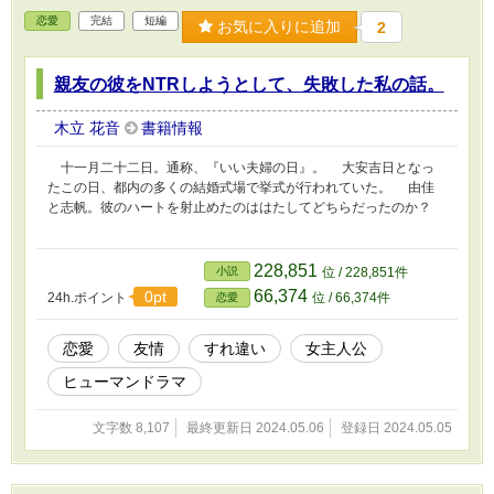
択を迫られることになるのだった。 タイムリ
恋愛
完結
短編
ミットは、彼女の命日である十一月三日。
お気に入りに追加
2
親友の彼をNTRしようとして、失敗した私の話。
木立 花音
書籍情報
十一月二十二日。通称、『いい夫婦の日』。 大安吉日となっ
たこの日、都内の多くの結婚式場で挙式が行われていた。 由佳
と志帆。彼のハートを射止めたのははたしてどちらだったのか？
228,851
小説
位 / 228,851件
66,374
0pt
24h.ポイント
位 / 66,374件
恋愛
恋愛
友情
すれ違い
女主人公
ヒューマンドラマ
文字数 8,107
最終更新日 2024.05.06
登録日 2024.05.05