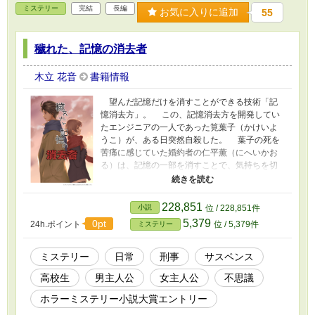
ミステリー
完結
長編
お気に入りに追加
55
穢れた、記憶の消去者
木立 花音
書籍情報
望んだ記憶だけを消すことができる技術「記
憶消去方」。 この、記憶消去方を開発してい
たエンジニアの一人であった筧葉子（かけいよ
うこ）が、ある日突然自殺した。 葉子の死を
苦痛に感じていた婚約者の仁平薫（にへいかお
る）は、記憶の一部を消すことで、気持ちを切
り替え前を向こうとしていた。 そんな彼の元
に、心の傷をえぐるかのように、葉子とよく似
た容姿を持つ少女、柚乃（ゆの）が現れる。
228,851
小説
位 / 228,851件
すべての記憶を失っていると自称する彼女は、
5,379
0pt
24h.ポイント
位 / 5,379件
ミステリー
しかし、なぜか薫の名前だけは覚えているのだ
という。 また、柚乃の頭の中には、誰のもの
かわからない他人の記憶が宿っていて？ 同じ
ミステリー
日常
刑事
サスペンス
ように薫の頭の中にも、他人の記憶がいつの間
高校生
男主人公
女主人公
不思議
にか宿っていたのだった。 なぜ、他人の記憶
が二人の頭に宿っていたのか？ はたして柚乃
ホラーミステリー小説大賞エントリー
は何者なのか？ 次第に謎が紐解けていく中、