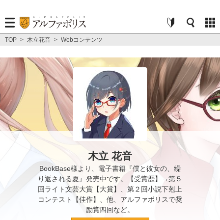
TOP
>
木立花音
>
Webコンテンツ
木立 花音
BookBase様より、電子書籍『僕と彼女の、繰
り返される夏』発売中です。【受賞歴】→第５
回ライト文芸大賞【大賞】、第２回小説下剋上
コンテスト【佳作】、他、アルファポリスで奨
励賞四回など。