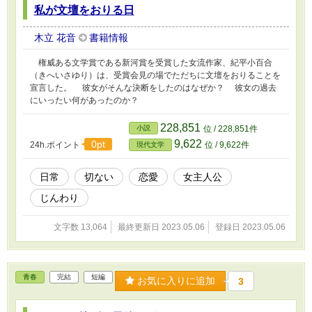
私が文壇をおりる日
木立 花音
書籍情報
権威ある文学賞である新河賞を受賞した女流作家、紀平小百合
（きへいさゆり）は、受賞会見の場でただちに文壇をおりることを
宣言した。 彼女がそんな決断をしたのはなぜか？ 彼女の過去
にいったい何があったのか？
228,851
小説
位 / 228,851件
9,622
0pt
24h.ポイント
位 / 9,622件
現代文学
日常
切ない
恋愛
女主人公
じんわり
文字数 13,064
最終更新日 2023.05.06
登録日 2023.05.06
青春
完結
短編
お気に入りに追加
3