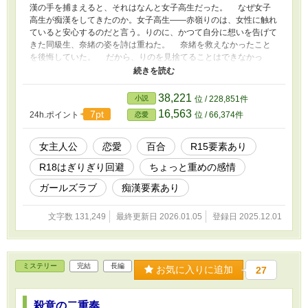
漢の手を捕まえると、それはなんと女子高生だった。 なぜ女子
高生が痴漢をしてきたのか。女子高生――赤嶺りのは、女性に触れ
ていると安心するのだと言う。りのに、かつて自分に想いを告げて
きた同級生、奈緒の姿を詩は重ねた。 奈緒を救えなかったこと
を後悔していた。 だから、りのを見捨てることはできなかっ
た。 ――私が、なんとかしてあげる。 毎日痴漢をしてもいい
よと詩はりのに提案し、ここからなんとも不思議な関係が始まっ
た。
38,221
小説
位 / 228,851件
16,563
7pt
24h.ポイント
位 / 66,374件
恋愛
女主人公
恋愛
百合
R15要素あり
R18はぎりぎり回避
ちょっと重めの感情
ガールズラブ
痴漢要素あり
文字数 131,249
最終更新日 2026.01.05
登録日 2025.12.01
ミステリー
完結
長編
お気に入りに追加
27
殺意の二重奏