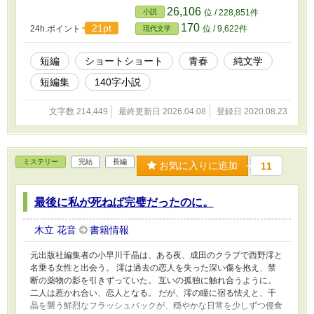
ァンアートです。ありがとうございました！
26,106
小説
位 / 228,851件
170
21pt
24h.ポイント
位 / 9,622件
現代文学
短編
ショートショート
青春
純文学
短編集
140字小説
文字数 214,449
最終更新日 2026.04.08
登録日 2020.08.23
ミステリー
完結
長編
お気に入りに追加
11
最後に私が死ねば完璧だったのに。
木立 花音
書籍情報
元出版社編集者の小早川千晶は、ある夜、成田のクラブで西野澪と
名乗る女性と出会う。 澪は過去の恋人を失った深い傷を抱え、禁
断の薬物の影を引きずっていた。 互いの孤独に触れ合うように、
二人は惹かれ合い、恋人となる。 だが、澪の瞳に宿る怯えと、千
晶を襲う鮮烈なフラッシュバックが、穏やかな日常を少しずつ侵食