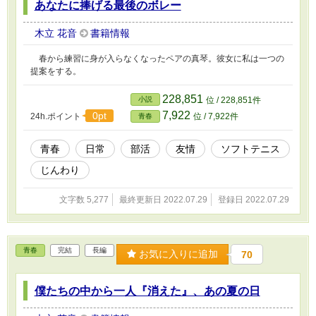
あなたに捧げる最後のボレー
木立 花音
書籍情報
春から練習に身が入らなくなったペアの真琴。彼女に私は一つの
提案をする。
228,851
小説
位 / 228,851件
7,922
0pt
24h.ポイント
位 / 7,922件
青春
青春
日常
部活
友情
ソフトテニス
じんわり
文字数 5,277
最終更新日 2022.07.29
登録日 2022.07.29
青春
完結
長編
お気に入りに追加
70
僕たちの中から一人『消えた』、あの夏の日