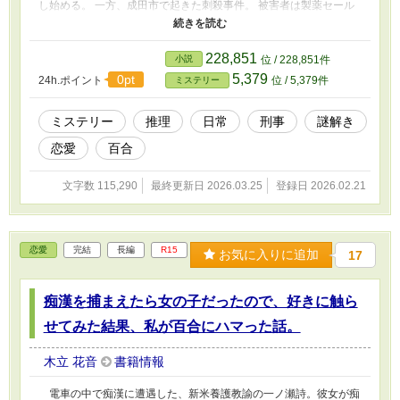
し始める。 一方、成田市で起きた刺殺事件。 被害者は製薬セール
スマンの安藤拓也。 現場に残された不自然な痕跡と、奇妙な無言
電話。 事件を追う刑事・水津涼花は、捜査の糸口に「Memorix」と
いう薬物の存在を掴む。 記憶を呼び覚ますはずのその薬は、なぜ
228,851
小説
位 / 228,851件
三年前に禁止されたのか――？ やがて事件は、三年前の吹雪の夜
5,379
0pt
24h.ポイント
位 / 5,379件
ミステリー
に起きた奇妙な歩道橋転落死と繋がりを見せ始める。 澪が失った
恋人・金澤貴樹の死の真相。 そして、医療コンサルタントの大島
来未が静かに握る、臓器を巡る秘密のネットワーク……。 自分は
ミステリー
推理
日常
刑事
謎解き
誰なのか。 愛は、記憶の闇を越えられるのか。 記憶が語り始め
恋愛
百合
る、復讐と贖罪の物語――。 意識と記憶の境界が揺らぐ中、二人
の運命はどこへ向かうのか？
文字数 115,290
最終更新日 2026.03.25
登録日 2026.02.21
恋愛
完結
長編
R15
お気に入りに追加
17
痴漢を捕まえたら女の子だったので、好きに触ら
せてみた結果、私が百合にハマった話。
木立 花音
書籍情報
電車の中で痴漢に遭遇した、新米養護教諭の一ノ瀬詩。彼女が痴