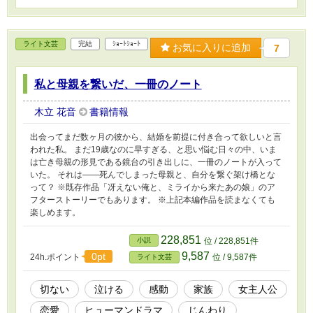
の、二人がたどった「ニューゲーム」だ。 ※表
紙画像は、イトノコ様のフリーアイコンを使わ
せて頂いています。
ライト文芸
完結
ｼｮｰﾄｼｮｰﾄ
お気に入りに追加
7
私と母親を繋いだ、一冊のノート
木立 花音
書籍情報
出会ってまだ数ヶ月の彼から、結婚を前提に付き合って欲しいと言
われた私。 まだ19歳なのに早すぎる、と思い悩む日々の中、いま
は亡き母親の形見である鏡台の引き出しに、一冊のノートが入って
いた。 それは――死んでしまった母親と、自分を繋ぐ架け橋とな
って？ ※既存作品「冴えない俺と、ミライから来たあの娘」のア
フターストーリーでもあります。 ※上記本編作品を読まなくても
楽しめます。
228,851
小説
位 / 228,851件
9,587
0pt
24h.ポイント
位 / 9,587件
ライト文芸
切ない
泣ける
感動
家族
女主人公
恋愛
ヒューマンドラマ
じんわり