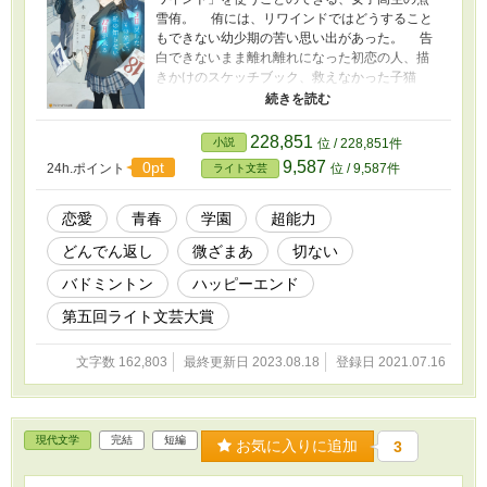
雪侑。 侑には、リワインドではどうすること
もできない幼少期の苦い思い出があった。 告
白できないまま離れ離れになった初恋の人、描
きかけのスケッチブック、救えなかった子猫
――。 そんな侑の前に、初恋の人によく似た
転校生、長谷川拓実が現れる。明るい拓実に惹
かれた侑は、過去の後悔を乗り越えてから、想
228,851
小説
位 / 228,851件
いを伝えることにした。 告白を決意して迎え
9,587
0pt
24h.ポイント
位 / 9,587件
ライト文芸
た十二月、友人のために行ったリワインドのせ
いで、取返しのつかない事態が起きてしまい
――!? 「第５回ライト文芸大賞」大賞受賞
恋愛
青春
学園
超能力
作。 ※作品下部に、「みつなつの本棚様に作成
どんでん返し
微ざまあ
切ない
して頂いた、作品紹介動画」と「青葉かなん様
に作成して頂いた、作品PV」へのリンクがあり
バドミントン
ハッピーエンド
ます。ぜひご覧ください。
第五回ライト文芸大賞
文字数 162,803
最終更新日 2023.08.18
登録日 2021.07.16
現代文学
完結
短編
お気に入りに追加
3