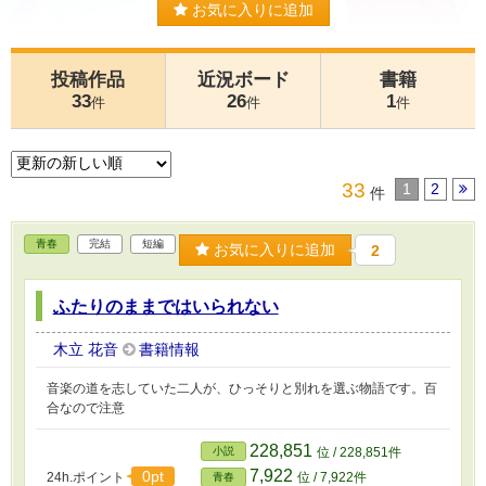
お気に入りに追加
投稿作品
近況ボード
書籍
33
26
1
件
件
件
33
1
2
件
青春
完結
短編
お気に入りに追加
2
ふたりのままではいられない
木立 花音
書籍情報
音楽の道を志していた二人が、ひっそりと別れを選ぶ物語です。百
合なので注意
228,851
小説
位 / 228,851件
7,922
0pt
24h.ポイント
位 / 7,922件
青春