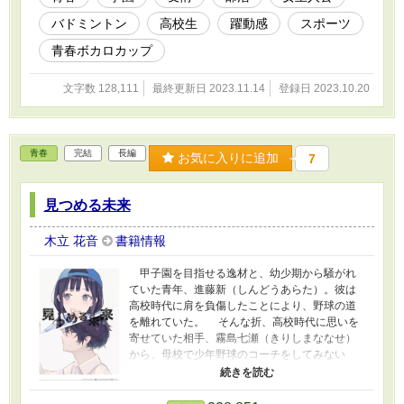
チームメイト、神宮寺姫子（じんぐうじひめ
バドミントン
高校生
躍動感
スポーツ
こ）と再会したことで、紬の運命は再び動き出
した――。 さあ行こう！ インターハイの頂
青春ボカロカップ
点へ。 これは、団体戦でインターハイの頂点
を目指す彼女らの、青春バドミントンストーリ
文字数 128,111
最終更新日 2023.11.14
登録日 2023.10.20
ーだ。 表紙イラスト担当：Siena様 タイトルロ
ゴ担当：立藤 夕貴様（@tokinote216） 大変お世
話になりました！！
青春
完結
長編
お気に入りに追加
7
見つめる未来
木立 花音
書籍情報
甲子園を目指せる逸材と、幼少期から騒がれ
ていた青年、進藤新（しんどうあらた）。彼は
高校時代に肩を負傷したことにより、野球の道
を離れていた。 そんな折、高校時代に思いを
寄せていた相手、霧島七瀬（きりしまななせ）
から、母校で少年野球のコーチをしてみない
か？ と打診される。 渋々向かった母校であ
る港北小学校で、男の子の中に混ざってプレー
している女の子、本上雪菜（ほんじょうゆき