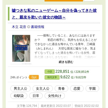
だ？ 増えた者はいずれ消えるのか？ 恋愛×
青春ミステリー、ここに開幕。 ※この作品
嘘つきな私のニューゲーム～自分を偽ってきた彼
は、小説家になろう、カクヨム、ノベルアップ
プラス、Solispiaでも連載しています。 ※表
と、親友を欺いた彼女の物語～
紙画像は、SKIMAを通じて知様に描いて頂きま
した。 ※【これは、僕が贈る無償の愛だ】
木立 花音
書籍情報
に、幽八花あかね様から頂いたFAを。【十年
後。舞台は再び神無し島】に、知様から頂いた
――後悔していること、あなたにはあります
FAを追加しました。 ありがとうございまし
か？ 初恋の相手に、気持ちを伝えることが
た。
できなかった過去を悔やんでいる青年、三嶋蓮
（みしまれん） 大切な親友に嘘をつき、気ま
ずくなってしまった過去を悔いている女性、霧
島七瀬（きりしまななせ） 十年前、二分の一
成人式で当時小学生だった自分が現在の自分に
書いた手紙がタイムカプセルから出てきたと
き、二人の心の傷がよみがえる。 そんなな
228,851
小説
位 / 228,851件
か、蓮の前に現れたのは、雨の日だけバス停に
9,622
0pt
24h.ポイント
位 / 9,622件
現代文学
佇んでいるちょっと不思議なセーラー服の少
女。 少女の姿は、二人の共通の友人だった森
川菫（もりかわすみれ）と何故か瓜二つで？
男主人公
女主人公
青春
恋愛
学園
少女と森川菫の共通点が見えてくるにつれて、
幼馴染
日常
女性向け
蓮が忘れかけていた純粋な恋心と、七瀬が隠し
続けていた過去の罪が浮き彫りになっていくの
だった。 これは、未練を解消していくため
文字数 126,794
最終更新日 2022.03.07
登録日 2022.02.02