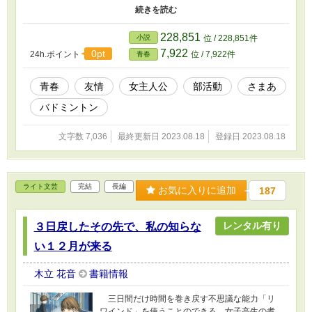
末、侑が選んだ方法とは？ バドミントン部内で繰り広げられる
青春ストーリー！
228,851
小説
位 / 228,851件
7,922
0pt
24h.ポイント
位 / 7,922件
青春
青春
友情
女主人公
部活動
さまあ
バドミントン
文字数 7,036
最終更新日 2023.08.18
登録日 2023.08.18
ライト文芸
完結
長編
お気に入りに追加
187
レンタル有り
３日戻したその先で、私の知らな
い１２月が来る
木立 花音
書籍情報
三日間だけ時間を巻き戻す不思議な能力「リ
ワインド」を使うことのできる、女子高生の煮