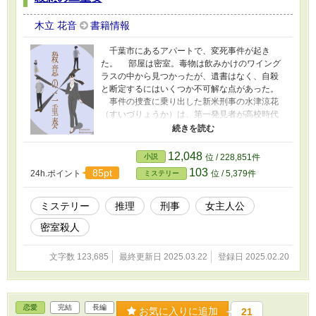
木立 花音
書籍情報
千葉市にあるアパートで、変死事件が起き
た。 部屋は密室。毒物は飲みかけのワイング
ラスの中から見つかったが、遺書はなく、自殺
と断定するにはいくつか不可解な点があった。
事件の捜査に乗り出した新米刑事の水津涼花
（すいづりょうか）は、第一発見者が高校時代
の同級生である入沢龍人（いりさわりゅうと）
であることと、亡くなったのが彼の双子の弟で
ある蓮音（れんと）であることに衝撃を受け
12,048
小説
位 / 228,851件
る。 蓮音はまた、涼花の初恋の相手でもあっ
103
85pt
24h.ポイント
位 / 5,379件
ミステリー
たのだ。 あの頃の気持ちと、現在のままなら
ない恋との狭間で揺れながら、涼花は捜査を進
めていく。 そこにあったのは、持たざる者たち
ミステリー
推理
刑事
女主人公
の怨嗟の声であったのだ。それはまた、自分も
密室殺人
同じことだと涼花は思う。
文字数 123,685
最終更新日 2025.03.22
登録日 2025.02.20
恋愛
完結
長編
お気に入りに追加
21