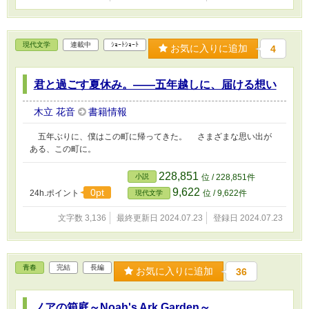
現代文学
連載中
ｼｮｰﾄｼｮｰﾄ
お気に入りに追加
4
君と過ごす夏休み。――五年越しに、届ける想い
木立 花音
書籍情報
五年ぶりに、僕はこの町に帰ってきた。 さまざまな思い出が
ある、この町に。
228,851
小説
位 / 228,851件
9,622
0pt
24h.ポイント
位 / 9,622件
現代文学
文字数 3,136
最終更新日 2024.07.23
登録日 2024.07.23
青春
完結
長編
お気に入りに追加
36
ノアの箱庭～Noah's Ark Garden～