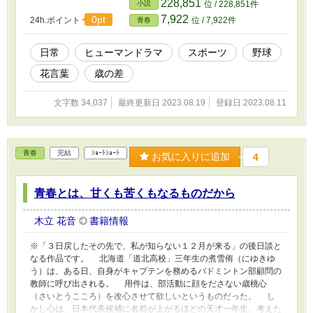
228,851
小説
位 / 228,851件
な）と新は出会う。 交流戦での勝利を目指し
7,922
0pt
24h.ポイント
位 / 7,922件
青春
チーム改革に着手していくなか、雪菜との交流
が、彼女の変化が、静かに、しかし確実に、新
の心を変えていく。 ※表紙は、ゆゆ様のフリー
日常
ヒューマンドラマ
スポーツ
野球
アイコンを使わせて頂いています。
花言葉
歳の差
文字数 34,037
最終更新日 2023.08.19
登録日 2023.08.11
青春
完結
ｼｮｰﾄｼｮｰﾄ
お気に入りに追加
4
青春とは、甘くも苦くもなるものだから
木立 花音
書籍情報
※「３日戻したその先で、私が知らない１２月が来る」の後日談と
なる作品です。 北海道「道北高校」三年生の煮雪侑（にゆきゆ
う）は、ある日、自身がキャプテンを務めるバドミントン部顧問の
教師に呼び出される。 用件は、部活動に顔をださない歳桃心
（さいとうこころ）を改心させて欲しいというものだった。 し
かし心は、日本代表候補に名前が上がるほどの天才一年生。考えた