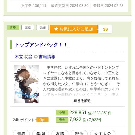
薫の元に葉子からの遺言（ゆいごん）が届い
文字数 136,111
最終更新日 2024.03.30
登録日 2024.02.28
た。 ※表紙イラストは、ＳＫＩＭＡを通じて知
さまに描いていただきました。ありがとうござ
いました。
青春
完結
長編
お気に入りに追加
36
トップアンドバック！！
木立 花音
書籍情報
中学時代、いずれは全国区のバドミントンプ
レイヤーになると目されていながら、中三のと
きに遭遇した事故により、肩を負傷して表舞台
から消えた少女、仁藤紬（にとうつむぎ） そ
んな紬の運命を変えたのは、中学時代のライバ
ルであった歳桃心（さいとうこころ）と、友人
の石黒紗枝（いしぐろさえ）だった。 「私と一
緒にダブルスやろうよ！」 二人の説得によ
り、肩があがらなくてもプレーできる前衛専門
228,851
小説
位 / 228,851件
のプレイヤーとして、紬は再びバドミントン部
7,922
0pt
24h.ポイント
位 / 7,922件
青春
に入部する。 なぜ、彼女は事故に遭ったの
か？ なぜ、彼女は中三のとき試合をボイコッ
トしたのか？ 紬の過去を知っているかつての
青春
学園
友情
部活
女主人公