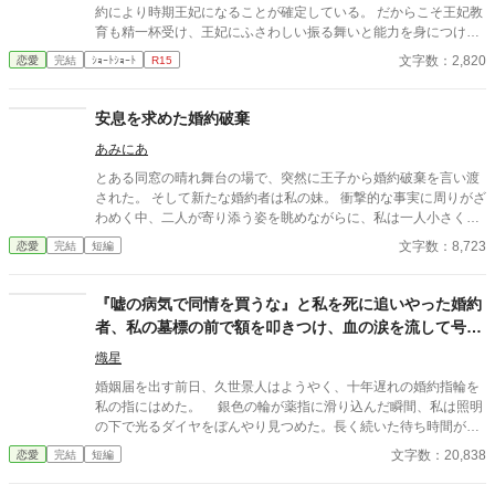
約により時期王妃になることが確定している。 だからこそ王妃教
育も精一杯受け、王妃にふさわしい振る舞いと能力を身につけ
た。 特に婚約者である王太子は少し？いやかなり頭が足りないの
文字数：2,820
恋愛
完結
ｼｮｰﾄｼｮｰﾄ
R15
だ。 余計に私が頑張らなければならない。 王妃となり国を支え
る。 そんな確定した未来であったはずなのにある日突然破られ
た。 学園にピンク色の髪を持つ少女が現れたからだ。 なんとその
安息を求めた婚約破棄
子は自身をヒロイン？だとか言って婚約者のいるしかも王族であ
あみにあ
る王太子に馴れ馴れしく接してきた。 何度かそれを諌めるも聞く
耳を持たず挙句の果てには私がいじめてくるだなんだ言って王太
とある同窓の晴れ舞台の場で、突然に王子から婚約破棄を言い渡
子に泣きついた。 なんと王太子は彼女の言葉を全て鵜呑みにして
された。 そして新たな婚約者は私の妹。 衝撃的な事実に周りがざ
私を悪女に仕立て上げ国外追放をいい渡す。 はぁ〜、一体誰の悪
わめく中、二人が寄り添う姿を眺めながらに、私は一人小さくほ
知恵なんだか？ まぁいいわ。 国外追放喜んでお受けいたします。
くそ笑んだのだった。 そう全ては計画通り。 これで全てから解放
文字数：8,723
恋愛
完結
短編
けれどどうかお忘れにならないでくださいな？ 全ての責はあなた
される。 ……けれども事はそう上手くいかなくて。 そんな令嬢の
にあると言うことを。 後悔しても知りませんわよ。 そう言い残し
とあるお話です。 ※なろうでも投稿しております。
て私は毅然とした態度で、内心ルンルンとこの国を去る。 ふふ
『嘘の病気で同情を買うな』と私を死に追いやった婚約
っ、これからが楽しみだわ。
者、私の墓標の前で額を叩きつけ、血の涙を流して号泣
する大破滅！
熾星
婚姻届を出す前日、久世景人はようやく、十年遅れの婚約指輪を
私の指にはめた。 銀色の輪が薬指に滑り込んだ瞬間、私は照明
の下で光るダイヤをぼんやり見つめた。長く続いた待ち時間が、
やっと終わったような気がした。けれど次の瞬間、彼は私の手を
文字数：20,838
恋愛
完結
短編
見下ろし、まるで似合わない品物を評するように静かな声で言っ
た。 「正直、澪の手ってあまりきれいじゃないよな」 私は言葉