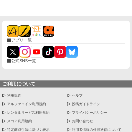
を失った。 景人はそのまま私の指先を取ると、さっきはめたば
かりの指輪を抜き取った。十年待ち続けた指輪は、彼の手のひら
の上で冷たく光っていた。 「この指輪、瑠奈の手にあったほうが
似合うと思う」 私は手を引き戻し、信じられない思いで彼を見
た。 「どういう意味？ 瑠奈と結婚するつもりなの？」 景人は
目を伏せ、指輪の縁を指先でなぞった。まるで、たいしたことで
はない問いを少し考えているだけのようだった。 「そこまでじゃ
アプリ一覧
ない。ただ、会えない時間が長くなると、どうしても瑠奈のこと
を考えるんだ」 その瞬間、私は自分がどうやってあのタワーマ
ンションを出たのかさえ覚えていない。
公式SNS一覧
ご利用について
利用規約
ヘルプ
アルファコイン利用規約
投稿ガイドライン
レンタルサービス利用規約
プライバシーポリシー
スコア利用規約
お問い合わせ
特定商取引法に基づく表示
利用者情報の外部送信について