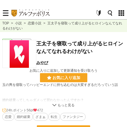
TOP
>
小説
>
恋愛小説
>
王太子を寝取って成り上がるヒロインなんてなれ
るわけがない
恋愛
完結
短編
王太子を寝取って成り上がるヒロイン
なんてなれるわけがない
みやび
お気に入りに追加して更新通知を受け取ろう
お気に入り追加
玉の輿を寝取ってハッピーエンドに持ち込むのは大変すぎるだろっていう話
婚約破棄ってしちゃダメって習わなかったんですか？
https://www.alphapolis.co.jp/novel/902071521/123874683
ドアマットヒロインって貴族令嬢としては無能だよね
24h.ポイント
56pt
472
https://www.alphapolis.co.jp/novel/902071521/988874791
恋愛
婚約破棄
ざまぁ
転生
ファンタジー
婚約破棄する王太子になる前にどうにかしろよ
https://www.alphapolis.co.jp/novel/902071521/452874985