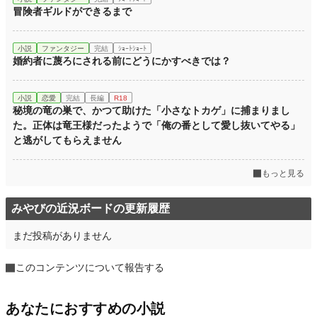
冒険者ギルドができるまで
小説
ファンタジー
完結
ｼｮｰﾄｼｮｰﾄ
婚約者に蔑ろにされる前にどうにかすべきでは？
小説
恋愛
完結
長編
R18
秘境の竜の巣で、かつて助けた「小さなトカゲ」に捕まりまし
た。正体は竜王様だったようで「俺の番として愛し抜いてやる」
と逃がしてもらえません
もっと見る
みやびの近況ボードの更新履歴
まだ投稿がありません
このコンテンツについて報告する
あなたにおすすめの小説