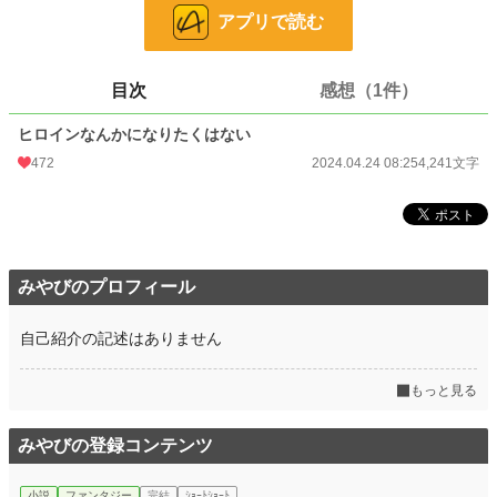
と何となく世界観が一緒です。
アプリで読む
小説
15,555 位 / 228,857 件
目次
感想（1件）
恋愛
6,879 位 / 66,377 件
ヒロインなんかになりたくはない
お気に入り
96
472
2024.04.24 08:25
4,241文字
24h.ポイント
56 pt
文字数
4,241
更新日時
2024.04.24 08:25
みやびのプロフィール
初回公開日時
2024.04.24 08:25
初回完結日時
2024.04.24 08:25
自己紹介の記述はありません
週間ポイント
664 pt (12,057 位)
もっと見る
月間ポイント
3,500 pt (10,959 位)
みやびの登録コンテンツ
年間ポイント
24,970 pt (17,273 位)
累計ポイント
76,641 pt (35,359 位)
小説
ファンタジー
完結
ｼｮｰﾄｼｮｰﾄ