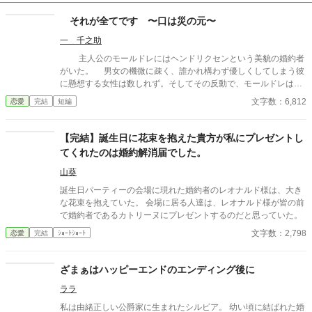
それが全てです 〜口は災の元〜
一 千之助
主人公のモールドレにはヘンドリクセンという美貌の婚約者
がいた。 男女の機微に疎く、誰かれ構わず優しくしてしまう彼
に懸想する女性は数しれず。そしてその反動で、モールドレは敵
対視する女性らから陰湿なイジメを受けていた。 ヘンドリクセ
文字数：6,812
恋愛
完結
短編
ンに相談するも虚しく、彼はモールドレの誤解だと軽く受け流
し、彼女の言葉を取り合ってくれない。 ……もう、お前みたい
な婚約者、要らんわぁぁーっ！ ブチ切れしたモールドと大慌て
【完結】誕生日に花束を抱えた貴方が私にプレゼントし
するヘンドリクセンが別れ、その後、反省するお話。 ☆自業自
てくれたのは婚約解消届でした。
得はありますが、ざまあは皆無です。 ☆計算出来ない男と、計
算高い女の後日談つき。 ☆最終的に茶番です。ちょいとツンデ
山葵
レ風味あります。 上記をふまえた上で、良いよと言う方は御笑
誕生日パーティーの会場に現れた婚約者のレオナルド様は、大き
覧ください♪
な花束を抱えていた。 会場に居る人達は、レオナルド様が皆の前
で婚約者であるカトリーヌにプレゼントするのだと思っていた。
文字数：2,798
恋愛
完結
ｼｮｰﾄｼｮｰﾄ
ざまぁはハッピーエンドのエンディング後に
ララ
私は由緒正しい公爵家に生まれたシルビア。 幼い頃に結ばれた婚