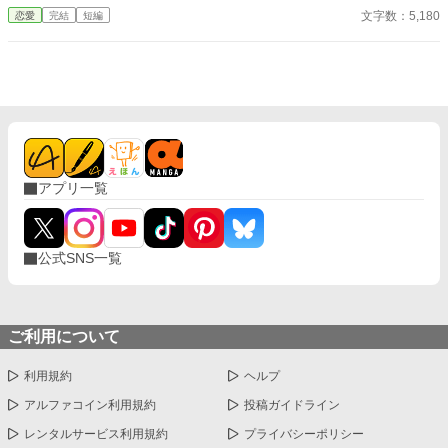
はない問いを少し考えているだけのようだった。 「そこまでじゃ
人を諭すも否定され、廃妃となって隣国の公爵に嫁ぐことに。一
文字数：5,180
恋愛
完結
短編
ない。ただ、会えない時間が長くなると、どうしても瑠奈のこと
方ジャクリーヌの言葉を否定した国王は、次第に新しい王妃の言
を考えるんだ」 その瞬間、私は自分がどうやってあのタワーマ
動に違和感を覚えるようになる。 聖女は、決して悪人ではない。
ンションを出たのかさえ覚えていない。
けれども、王妃には向いていなかった。 ※小説家になろうにも投
稿しています。
アプリ一覧
公式SNS一覧
ご利用について
利用規約
ヘルプ
アルファコイン利用規約
投稿ガイドライン
レンタルサービス利用規約
プライバシーポリシー