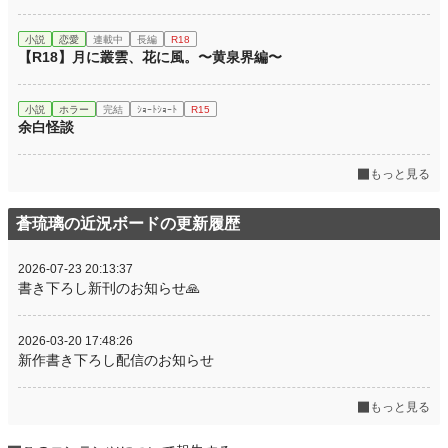
小説
恋愛
連載中
長編
R18
【R18】月に叢雲、花に風。〜黄泉界編〜
小説
ホラー
完結
ｼｮｰﾄｼｮｰﾄ
R15
余白怪談
もっと見る
蒼琉璃の近況ボードの更新履歴
2026-07-23 20:13:37
書き下ろし新刊のお知らせ🙏
2026-03-20 17:48:26
新作書き下ろし配信のお知らせ
もっと見る