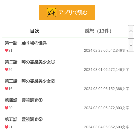
Illustrator suico様
アプリで読む
小説
16,960 位 / 228,744 件
ホラー
172 位 / 8,504 件
目次
感想（13件）
お気に入り
157
第一話 踊り場の怪異
24h.ポイント
42 pt
31
2024.02.29 06:54
2,346文字
文字数
52,382
第二話 噂の霊感美少女①
更新日時
2024.03.19 07:48
26
2024.03.01 06:57
2,146文字
初回公開日時
2024.02.29 06:54
第三話 噂の霊感美少女②
初回完結日時
2024.03.19 07:48
16
2024.03.02 06:15
2,368文字
週間ポイント
254 pt (21,766 位)
第四話 霊視調査①
20
2024.03.03 06:37
2,803文字
月間ポイント
507 pt (34,571 位)
第五話 霊視調査②
年間ポイント
8,789 pt (33,865 位)
21
2024.03.04 06:35
2,603文字
累計ポイント
256,116 pt (17,017 位)