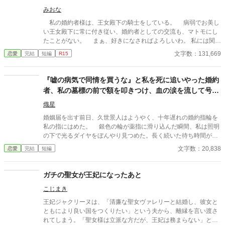
みおな
私の婚約者様は、王女殿下の騎士をしている。 病弱でお美し
い王女殿下に常に付き従い、婚約者としての交流も、マトモにし
たことがない。 まぁ、好きになさればよろしいわ。 私には関係
ないことですから。
文字数：131,669
恋愛
完結
短編
R15
『嘘の病気で同情を買うな』と私を死に追いやった婚約
者、私の墓標の前で額を叩きつけ、血の涙を流して号泣
する大破滅！
熾星
婚姻届を出す前日、久世景人はようやく、十年遅れの婚約指輪を
私の指にはめた。 銀色の輪が薬指に滑り込んだ瞬間、私は照明
の下で光るダイヤをぼんやり見つめた。長く続いた待ち時間が、
やっと終わったような気がした。けれど次の瞬間、彼は私の手を
文字数：20,838
恋愛
完結
短編
見下ろし、まるで似合わない品物を評するように静かな声で言っ
た。 「正直、澪の手ってあまりきれいじゃないよな」 私は言葉
を失った。 景人はそのまま私の指先を取ると、さっきはめたば
ガチの聖女が王妃になったあと
かりの指輪を抜き取った。十年待ち続けた指輪は、彼の手のひら
こじまき
の上で冷たく光っていた。 「この指輪、瑠奈の手にあったほうが
似合うと思う」 私は手を引き戻し、信じられない思いで彼を見
王妃ジャクリーヌは、「清廉な聖女ヴァレリーと結婚し、彼女と
た。 「どういう意味？ 瑠奈と結婚するつもりなの？」 景人は
ともにより良い国をつくりたい」という夫から、離縁を言い渡さ
目を伏せ、指輪の縁を指先でなぞった。まるで、たいしたことで
れてしまう。「聖女様は立派な方だが、王妃は務まらない」と二