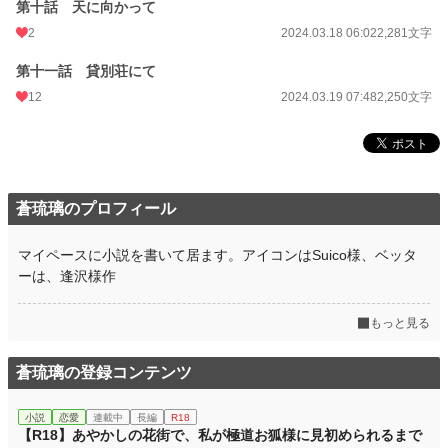
第十話 天に向かって
2
2024.03.18 06:02
2,281文字
第十一話 貸別荘にて
12
2024.03.19 07:48
2,250文字
蒼琉璃のプロフィール
マイペースに小説を書いて居ます。アイコンはSuico様、ベッタ
ーは、逢沢様作
もっと見る
蒼琉璃の登録コンテンツ
小説
恋愛
連載中
長編
R18
【R18】あやかしの花街で、私が極道お狐様に見初められるまで