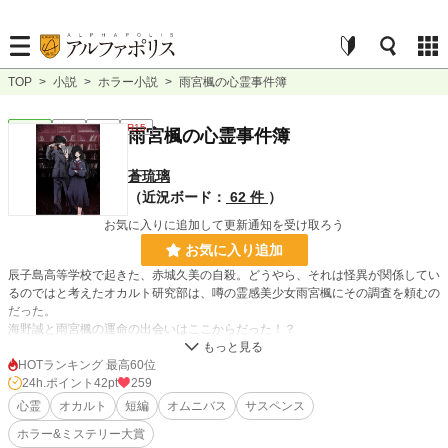
TOP
>
小説
>
ホラー小説
>
雨宮楓の心霊事件簿
ホラー
完結
短編
R15
雨宮楓の心霊事件簿
蒼琉璃
（近況ボード：
62 件
）
お気に入りに追加して更新通知を受け取ろう
お気に入り追加
辰子島高等学校で起きた、赤城久美の自殺。どうやら、それは怪異が関係してい
るのではと考えたオカルト研究部は、噂の霊感美少女雨宮楓にその調査を頼むの
だった。
海野誠と雨宮楓の運命の出会いはここからだった！？
※雨宮健の心霊事件簿シリーズの、若き日の楓ばぁちゃんのスピンオフ
HOTランキング 最高60位
※昭和40年代後半が舞台なので言葉遣いや出てくる物、価値観や思想は現代と
24h.ポイント
42pt
259
は異なります
心霊
オカルト
短編
オムニバス
サスペンス
※スピンオフですが単体でも問題なく読めます
ホラー&ミステリー大賞