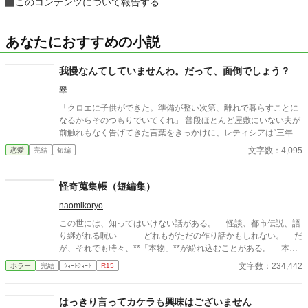
このコンテンツについて報告する
あなたにおすすめの小説
我慢なんてしていませんわ。だって、面倒でしょう？
翠
「クロエに子供ができた。準備が整い次第、離れで暮らすことに
なるからそのつもりでいてくれ」 普段ほとんど屋敷にいない夫が
前触れもなく告げてきた言葉をきっかけに、レティシアは“三年
間”の契約を終わらせることにした。 赤の他人を屋敷に迎えるこ
文字数：4,095
恋愛
完結
短編
とはしない。 不要なものに感情を砕く理由などない。 「だって、
面倒でしょう？」 不誠実な夫も、無意味な結婚も、 この際すべて
切り捨ててしまいましょう。
怪奇蒐集帳（短編集）
naomikoryo
この世には、知ってはいけない話がある。 怪談、都市伝説、語
り継がれる呪い—— どれもがただの作り話かもしれない。 だ
が、それでも時々、**「本物」**が紛れ込むことがある。 本書
は、そんな“見つけてしまった”怪異を集めた一冊である。 最後
文字数：234,442
ホラー
完結
ｼｮｰﾄｼｮｰﾄ
R15
のページを閉じるとき、あなたは“何か”に気づくことになるだろ
う——。
はっきり言ってカケラも興味はございません