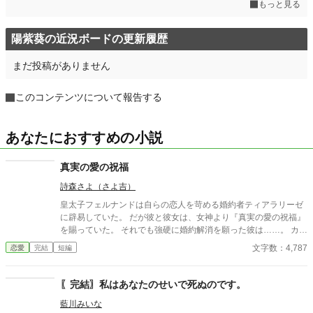
もっと見る
陽紫葵の近況ボードの更新履歴
まだ投稿がありません
このコンテンツについて報告する
あなたにおすすめの小説
真実の愛の祝福
詩森さよ（さよ吉）
皇太子フェルナンドは自らの恋人を苛める婚約者ティアラリーゼ
に辟易していた。 だが彼と彼女は、女神より『真実の愛の祝福』
を賜っていた。 それでも強硬に婚約解消を願った彼は……。 カク
ヨム、小説家になろうにも掲載。 筆者は体調不良なことも多く、
文字数：4,787
恋愛
完結
短編
コメントなどを受け取らない設定にしております。 どうぞよろし
くお願いいたします。
〖完結〗私はあなたのせいで死ぬのです。
藍川みいな