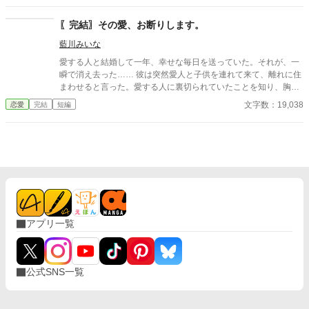
〖完結〗その愛、お断りします。
藍川みいな
愛する人と結婚して一年、幸せな毎日を送っていた。それが、一
瞬で消え去った…… 彼は突然愛人と子供を連れて来て、離れに住
まわせると言った。愛する人に裏切られていたことを知り、胸が
苦しくなる。 邪魔なのは、私だ。 そう思った私は離婚を決意し、
文字数：19,038
恋愛
完結
短編
邸を出て行こうとしたところを彼に見つかり部屋に閉じ込められ
てしまう。 「君を愛してる」と、何度も口にする彼。愛していれ
ば、何をしても許されると思っているのだろうか。 冗談じゃな
い。私は、彼の思い通りになどならない！ ＊設定ゆるゆるの、架
空の世界のお話です。
アプリ一覧
公式SNS一覧