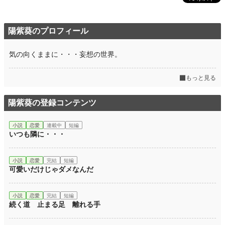
陽紫葵のプロフィール
気の向くままに・・・妄想の世界。
もっと見る
陽紫葵の登録コンテンツ
小説
恋愛
連載中
短編
いつも隣に・・・
小説
恋愛
完結
短編
可愛いだけじゃダメなんだ
小説
恋愛
完結
短編
続く道 止まる足 離れる手