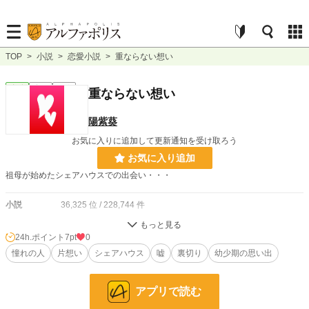
TOP
>
小説
>
恋愛小説
>
重ならない想い
恋愛
完結
短編
重ならない想い
陽紫葵
お気に入りに追加して更新通知を受け取ろう
お気に入り追加
祖母が始めたシェアハウスでの出会い・・・
小説
36,325 位 / 228,744 件
恋愛
15,842 位 / 66,363 件
24h.ポイント
7pt
0
お気に入り
憧れの人
片想い
0
シェアハウス
嘘
裏切り
幼少期の思い出
24h.ポイント
7 pt
アプリで読む
文字数
11,642