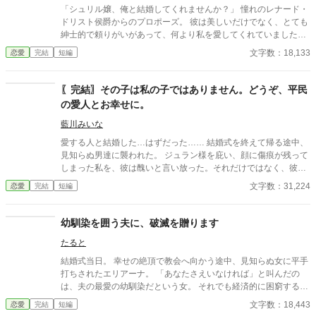
「シュリル嬢、俺と結婚してくれませんか？」 憧れのレナード・
ドリスト侯爵からのプロポーズ。 彼は美しいだけでなく、とても
紳士的で頼りがいがあって、何より私を愛してくれていました。
すごく幸せでした……あの日までは。 結婚して1年が過ぎた頃、
文字数：18,133
恋愛
完結
短編
旦那様は愛人を連れて来ました。次々に愛人を連れて来て、愛人
に子供まで出来た。 それでも愛しているのは君だけだと、離婚さ
えしてくれません。 そして、妹のダリアが旦那様の子を授かっ
〖完結〗その子は私の子ではありません。どうぞ、平民
た…… もう耐える事は出来ません。 旦那様、私はあなたのせいで
の愛人とお幸せに。
死にます。 だから、後悔しながら生きてください。 設定ゆるゆる
の、架空の世界のお話です。 全15話で完結になります。 この物
藍川みいな
語は、主人公が8話で登場しなくなります。 感想の返信が出来な
愛する人と結婚した…はずだった…… 結婚式を終えて帰る途中、
くて、申し訳ありません。 たくさんの感想ありがとうございま
見知らぬ男達に襲われた。 ジュラン様を庇い、顔に傷痕が残って
す。 次作の『もう二度とあなたの妻にはなりません！』は、この
しまった私を、彼は醜いと言い放った。それだけではなく、彼の
お話の続編になっております。 このお話はバッドエンドでした
子を身篭った愛人を連れて来て、彼女が産む子を私達の子として
文字数：31,224
恋愛
完結
短編
が、次作はただただシュリルが幸せになるお話です。 良かったら
育てると言い出した。 愛していた彼の本性を知った私は、復讐す
読んでください。
る決意をする。決してあなたの思い通りになんてさせない。 ＊設
定ゆるゆるの、架空の世界のお話です。 ＊全16話で完結になりま
幼馴染を囲う夫に、破滅を贈ります
す。 ＊番外編、追加しました。
たると
結婚式当日。 幸せの絶頂で教会へ向かう途中、見知らぬ女に平手
打ちされたエリアーナ。 「あなたさえいなければ」と叫んだの
は、夫の最愛の幼馴染だという女。 それでも経済的に困窮する実
家を救うため、エリアーナは泣き寝入りするしかなかった。
文字数：18,443
恋愛
完結
短編