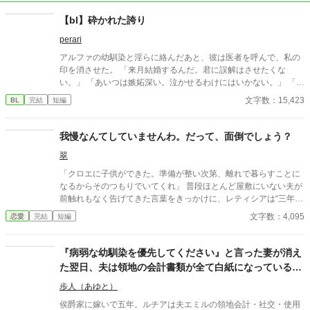
【bl】砕かれた誇り
perari
アルファの幼馴染と淫らに絡んだあと、彼は医者を呼んで、私の
印を消させた。 「来月結婚するんだ。君に誤解はさせたくな
い。」 「あいつは嫉妬深い。泣かせるわけにはいかない。」 「君
ももう年頃の残り物のオメガだろ？ 俺の印をつけたまま、他の
文字数：15,423
BL
完結
短編
アルファとお見合いするなんてありえない。」 彼は冷たく、けれ
どどこか薄情な笑みを浮かべながら、一枚の小切手を私に投げ渡
す。 「長い間、俺に従ってきたんだから、君を傷つけたりはしな
我慢なんてしていませんわ。だって、面倒でしょう？
い。」 「結婚の日には招待状を送る。必ず来て、席につけよ。」
翠
--- いくつかのコメントを拝見し、大変申し訳なく思っておりま
す。 私は現在日本語を勉強しており、この文章はAI作品ではあり
「クロエに子供ができた。準備が整い次第、離れで暮らすことに
ませんが、 一部に翻訳ソフトを使用しています。 もし読んでくだ
なるからそのつもりでいてくれ」 普段ほとんど屋敷にいない夫が
さる中で日本語のおかしな点をご指摘いただけましたら、 本当に
前触れもなく告げてきた言葉をきっかけに、レティシアは“三年
ありがたく思います。
間”の契約を終わらせることにした。 赤の他人を屋敷に迎えるこ
文字数：4,095
恋愛
完結
短編
とはしない。 不要なものに感情を砕く理由などない。 「だって、
面倒でしょう？」 不誠実な夫も、無意味な結婚も、 この際すべて
切り捨ててしまいましょう。
『病弱な幼馴染を優先してください』と言った妻が消え
た翌日、夫は領地の会計書類が全て白紙になっているこ
とに気づいた
歩人（あゆと）
侯爵家に嫁いで五年。ルチアは夫エミルの領地会計・社交・使用