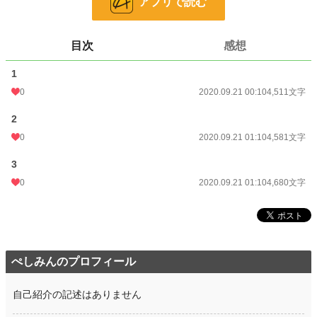
アプリで読む
文字数
13,772
更新日時
2020.09.21 01:10
目次
感想
初回公開日時
2020.09.21 00:10
1
初回完結日時
0
2020.09.21 01:11
2020.09.21 00:10
4,511文字
週間ポイント
0 pt (228,850 位)
2
0
2020.09.21 01:10
4,581文字
月間ポイント
0 pt (228,850 位)
3
年間ポイント
71 pt (150,007 位)
0
2020.09.21 01:10
4,680文字
累計ポイント
9,001 pt (101,105 位)
ぺしみんのプロフィール
自己紹介の記述はありません