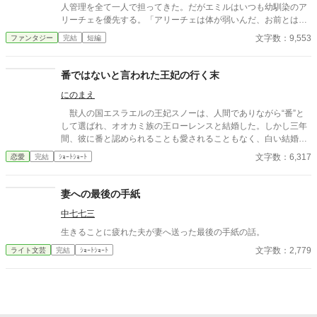
人管理を全て一人で担ってきた。だがエミルはいつも幼馴染のア
リーチェを優先する。「アリーチェは体が弱いんだ、お前とは違
う」——その言葉を百回聞いた日、ルチアは微笑んで離縁届に署
文字数：9,553
ファンタジー
完結
短編
名した。「ええ、私は丈夫ですから。どうぞ幼馴染様をお大事
に」。翌朝、エミルが目にしたのは——税務報告の締切、領民か
らの陳情の山、そして紅茶の淹れ方すら知らない自分。三ヶ月
番ではないと言われた王妃の行く末
後、かつて「地味な妻」と呼ばれたルチアは、辺境伯の財務顧問
にのまえ
として辣腕を振るっていた。
獣人の国エスラエルの王妃スノーは、人間でありながら“番”と
して選ばれ、オオカミ族の王ローレンスと結婚した。しかし三年
間、彼に番と認められることも愛されることもなく、白い結婚の
まま冷遇され続ける。 それでも王妃として国に尽くしてきたス
文字数：6,317
恋愛
完結
ｼｮｰﾄｼｮｰﾄ
ノーだったが、ある日、ローレンスが別の令嬢レイアーを懐妊さ
せ、側妃として迎えると知る。ついに心が折れたスノーは離縁を
決意し、国を去ろうとする。 しかしその道中、レイアー嬢の実
妻への最後の手紙
家の襲撃に遭い、スノーは命を落とす寸前、自身の命と引き換え
中七七三
に広域回復魔法で多くの命を救う。 これでスノーの、人生は終
わりのはずだった。 だが次に目を覚ますと、スノーは三年前の
生きることに疲れた夫が妻へ送った最後の手紙の話。
結婚式当日に戻っていた。何度死んでも、何度拒絶しても、結婚
文字数：2,779
ライト文芸
完結
ｼｮｰﾄｼｮｰﾄ
式の誓いの瞬間へと戻される。 番から逃れようと、スノーは何
度も死を選ぶが――。