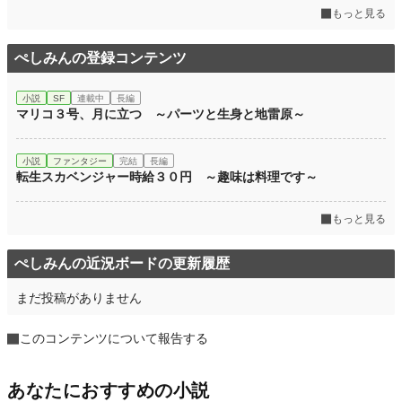
もっと見る
ぺしみんの登録コンテンツ
小説
SF
連載中
長編
マリコ３号、月に立つ ～パーツと生身と地雷原～
小説
ファンタジー
完結
長編
転生スカベンジャー時給３０円 ～趣味は料理です～
もっと見る
ぺしみんの近況ボードの更新履歴
まだ投稿がありません
このコンテンツについて報告する
あなたにおすすめの小説