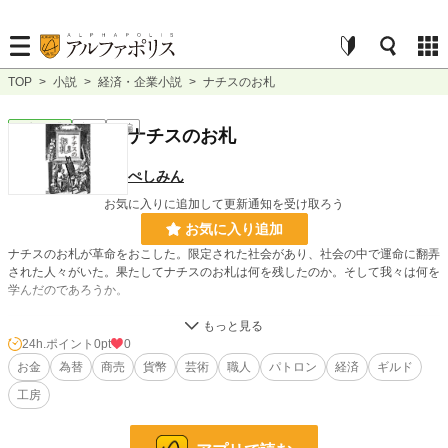
TOP
>
小説
>
経済・企業小説
>
ナチスのお札
経済・企業
完結
短編
ナチスのお札
ぺしみん
お気に入りに追加して更新通知を受け取ろう
お気に入り追加
ナチスのお札が革命をおこした。限定された社会があり、社会の中で運命に翻弄
された人々がいた。果たしてナチスのお札は何を残したのか。そして我々は何を
学んだのであろうか。
小説
228,850 位 / 228,850 件
24h.ポイント
0pt
0
お金
為替
商売
貨幣
芸術
職人
パトロン
経済
ギルド
経済・企業
437 位 / 437 件
工房
お気に入り
3
24h.ポイント
0 pt