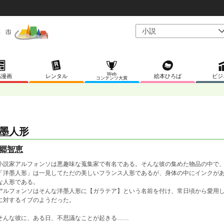
Web
稿漫画
レンタル
絵本ひろば
ビジ
コンテンツ大賞
墨人形
郷智恵
説家アルフォンソは悪趣味な蒐集家で有名である。そんな彼の集めた物品の中で、
洋墨人形」は一見してただの美しいフランス人形であるが、身体の中にインクがあ
な人形である。
ルフォンソはそんな洋墨人形に【ガラテア】という名前を付け、常日頃から愛用し
に対するイブのようだった。
んな彼に、ある日、不思議なことが起きる……