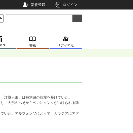
新規登録
ログイン
ネス
書籍
メディア化
「洋墨人形」は特別彼の寵愛を受けていた。
り、人形のへそからペンにインクがつけられる珍
ていた。アルフォンソにとって、ガラテアはアダ