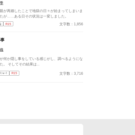
ました。
季
親が再婚したことで地獄の日々が始まってしまいま
たが……ある日その状況は一変しました。
文字数：1,856
編
R15
秘事
織
が何か隠し事をしている感じがし、調べるようにな
た。 そしてその結果は...
文字数：3,716
ﾄｼｮｰﾄ
R15