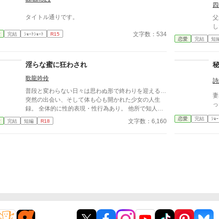
るのは、ただの欲望ではなかった。 そこには、ずっ
四
と榊だけを見つめ続けてきた、静かな執着がある。
タイトル通りです。
「俺、前から思ってたんです。 あなたが誰かに“支
父
配される”ところ、きっと綺麗だろうなって」 支配す
し
文字数：534
愛
完結
ｼｮｰﾄｼｮｰﾄ
R15
る側だったはずの男が、 支配されることで初めて“生
恋愛
完結
短
きている”と感じてしまう――。 上司と部下、立場も
理性も、すべてが絡み合うオフィスの夜。 秘密の扉
を開けた榊は、もう戻れない。 快楽に溺れるその瞬
淫らな蜜に狂わされ
間まで、彼を待つのは破滅か、それとも救いか。 ―
歌龍吟伶
―これは、ひとりの上司が“愛”という名の支配に沈ん
詩
でいく物語。
普段と変わらない日々は思わぬ形で終わりを迎える…
妻
突然の出会い、そして体も心も開かれた少女の人生
っ
録。 全体的に性的表現・性行為あり。 他所で知人限
定公開していましたが、こちらに移しました。 全3話
恋愛
完結
ｼｮｰ
文字数：6,160
愛
完結
短編
R18
完結済みです。