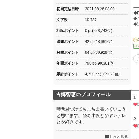
―
初回完結日時
2021.08.28 08:00
◆
◆
文字数
10,737
◆
24h.ポイント
0 pt (228,743位)
週間ポイント
42 pt (48,661位)
小
月間ポイント
84 pt (68,929位)
年間ポイント
798 pt (90,361位)
累計ポイント
4,760 pt (127,678位)
古郷智恵のプロフィール
1
時間見つけてちまちま書いていこう
と思います。怪奇小説とかヤンデレ
2
とか好きです。
もっと見る