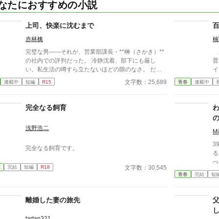
なたにおすすめの小説
上司、快楽に沈むまで
赤林檎
楠
完璧な男――それが、営業部課長・**榊（さかき）**
主
の社内での評判だった。 冷静沈着、部下にも厳し
普
い。私生活の噂すら立たないほどの隙のなさ。 だ
イ
が、その“完璧”が崩れる日がくるとは、誰も想像して
フ
文字数：25,689
連載中
短編
R15
青春
連載中
いなかった。 入社三年目の篠原は、榊の直属の部
レ
下。 真面目だが強気で、どこか挑発的な笑みを浮か
の
べる青年。 ある夜、取引先とのトラブル対応で二人
とは
完全なる飼育
だけが残ったオフィスで、 篠原は上司に向かって、
す
いつもの穏やかな口調を崩した。「……そんな顔、部
す
浅野浩二
下には見せないんですね」 疲労で僅かに緩んだ榊の
M
表情。 その弱さを見逃さず、篠原はデスク越しに距
3
完全なる飼育です。
離を詰める。 「強がらなくていいですよ。俺の前で
る
は、もう」 指先が榊のネクタイを掴む。 引き寄せら
べる
れた瞬間、榊の理性は音を立てて崩れた。 拒むこと
文字数：30,545
愛
完結
短編
R18
い
青春
完結
短
も、許すこともできないまま、 彼は“部下”の手によっ
て、ひとつずつ乱されていく。 言葉で支配され、触
れられるたびに、自分の知らなかった感情と快楽を知
離婚した妻の旅先
る。それは、上司としての誇りを壊すほどに甘く、逃
れられないほどに深い。 だが、篠原の視線の奥に宿
tartan321