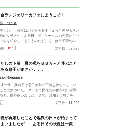
百合ランジェリーカフェにようこそ！
富 つかさ
人公、下条藍はバイトを探すちょっと胸が大きい
通の女子大生。ある日、同じサークルの先輩からバ
ト先を紹介してもらうのだが、そこは男子禁制のカ
ェ併設ランジェリーショップで！？ ちょっとハ
文字数：59,023
長編
R15
ンチなお仕事カフェライフ、始まります！！ ※こ
物語はフィクションであり実在の人物・団体・法律
一切関係ありません。 表紙画像はAIイラストで
わたしの下着 母の私をＢＢＡ～と呼ぶこと
。下着が生成できないのでビキニで代用していま
のある息子がまさか．．．
。
isakiNonagase
9才の母・真知子は息子が私の下着を持ち出してい
ことに気づいた。 ネットで同様の事象がないか調
と、案外多いようだ。 さて、真知子は息子を問
詰める？ それとも気づかないふりを続けてあげる
文字数：11,293
編
か？ そのほかに外伝も綴りました。
父親が再婚したことで地獄の日々が始まって
しまいましたが……ある日その状況は一変し