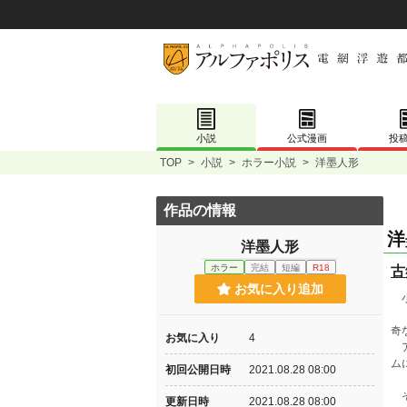
小説
公式漫画
投
TOP
>
小説
>
ホラー小説
>
洋墨人形
作品の情報
洋
洋墨人形
ホラー
完結
短編
R18
古
お気に入り追加
小
「
奇
お気に入り
4
ア
ム
初回公開日時
2021.08.28 08:00
そ
更新日時
2021.08.28 08:00