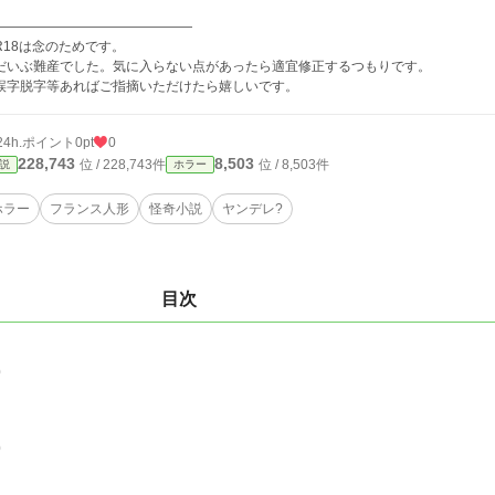
―――――――――――――――
R18は念のためです。
だいぶ難産でした。気に入らない点があったら適宜修正するつもりです。
誤字脱字等あればご指摘いただけたら嬉しいです。
24h.ポイント
0pt
0
228,743
8,503
位 / 228,743件
位 / 8,503件
説
ホラー
ホラー
フランス人形
怪奇小説
ヤンデレ?
目次
0
0