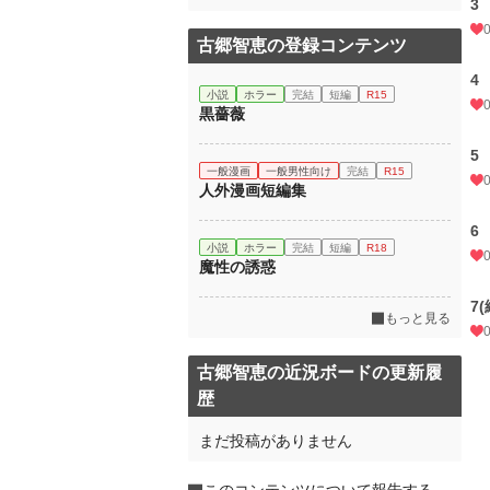
3
古郷智恵の登録コンテンツ
4
小説
ホラー
完結
短編
R15
黒薔薇
5
一般漫画
一般男性向け
完結
R15
人外漫画短編集
6
小説
ホラー
完結
短編
R18
魔性の誘惑
7(
もっと見る
古郷智恵の近況ボードの更新履
歴
まだ投稿がありません