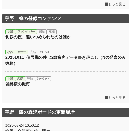
もっと見る
宇野 肇の登録コンテンツ
小説
ファンタジー
完結
短編
制裁の夜、追いつめられたのは誰か
小説
ホラー
完結
ｼｮｰﾄｼｮｰﾄ
20251011_信号機の件_当該音声データ書き起こし（Nの発言のみ
抜粋）
小説
恋愛
完結
ｼｮｰﾄｼｮｰﾄ
侯爵様の懺悔
もっと見る
宇野 肇の近況ボードの更新履歴
2025-07-24 16:50:12
魂屋 奇譚蒐集録 開始