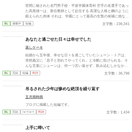
世間に秘された名門男子校・平坂学園体育科 空手の名選手であっ
た高尾雄一は、新任教師として赴任する 高潔な人格と鋼のように
鍛えられた肉体 それは、学園にとって最高の生贄の候補に他なら
なかった 至高の筋肉を持つ、精神を削られ意志をなくした青年を
文字数：236,341
BL
連載中
短編
太古の神に捧げるため、“水”、“風”、“土”の信奉者達が暗躍する 意
志をなくし筋肉の操り人形と化した“デク” 消える教師 山奥の男子
校で繰り広げられるダークファンタジー
あなたと過ごせた日々は幸せでした
蒸しケーキ
結婚から五年後、幸せな日々を過ごしていたシューン・トアは、
突然義父に「息子と別れてやってくれ」と冷酷に告げられる。そ
んな言葉にシューンは、何一つ言い返せず、飲み込むしかなかっ
た。そして、夫であるアインス・キールに離婚を切り出すが、ア
文字数：36,796
BL
完結
短編
R15
インスがそう簡単にシューンを手離す訳もなく......。
吊るされた少年は惨めな絶頂を繰り返す
五月雨時雨
ブログに掲載した短編です。
文字数：1,434
BL
完結
ｼｮｰﾄｼｮｰﾄ
R18
上手に啼いて