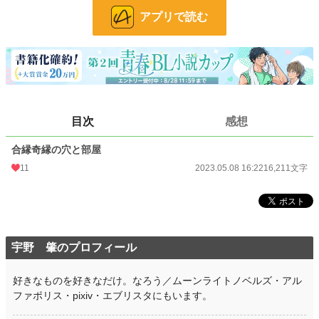
アプリで読む
24h.ポイント
0 pt
文字数
16,211
更新日時
2023.05.08 16:22
初回公開日時
2023.05.08 16:22
目次
感想
初回完結日時
2023.05.08 16:22
週間ポイント
0 pt (228,608 位)
合縁奇縁の穴と部屋
11
2023.05.08 16:22
16,211文字
月間ポイント
21 pt (99,984 位)
年間ポイント
245 pt (121,047 位)
累計ポイント
4,670 pt (128,426 位)
宇野 肇のプロフィール
好きなものを好きなだけ。なろう／ムーンライトノベルズ・アル
ファポリス・pixiv・エブリスタにもいます。