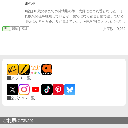
紺色橙
■聡は10歳の初めての発情期の際、大輝に噛まれ番となった。そ
れ以来関係を継続しているが、愛ではなく都合と情で続いている
現状はそろそろ終わりが見えていた。 ■注意*独自オメガバース設
定。■『それは愛か本能か』と同じ世界設定です。関係は一切な
文字数：9,082
BL
完結
短編
し。
アプリ一覧
公式SNS一覧
ご利用について