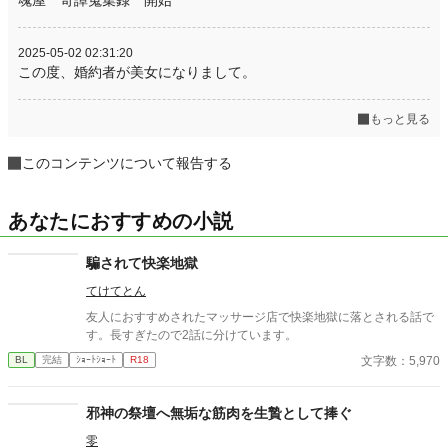
2025-05-02 02:31:20
この度、婚約者が美女になりまして。
もっと見る
このコンテンツについて報告する
あなたにおすすめの小説
騙されて快楽地獄
てけてとん
友人におすすめされたマッサージ店で快楽地獄に落とされる話で
す。長すぎたので2話に分けています。
文字数：5,970
BL
完結
ｼｮｰﾄｼｮｰﾄ
R18
邪神の祭壇へ無垢な筋肉を生贄として捧ぐ
零