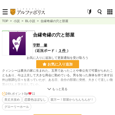
TOP
>
小説
>
BL小説
>
合縁奇縁の穴と部屋
BL
完結
短編
R18
合縁奇縁の穴と部屋
宇野 肇
（近況ボード：
3 件
）
お気に入りに追加して更新通知を受け取ろう
お気に入り追加
クィンシーは農夫の家に生まれた。五男であったことや奉公先で可愛がられたこ
ともあり、今は上京して大きな商会に勤めている。男を知った身体を持て余す以
外は順調な日々を送っていたが、ある日、自分の部屋に突然、大きくて逞しい陰
茎がぴんと突き出していた。
24h.ポイント
0pt
11
小説
228,608 位 / 228,608 件
美丈夫攻め
恋愛色ほぼなし
親方ー！部屋からちんちんが！
BL
31,390 位 / 31,390 件
グローリーホール
お気に入り
9