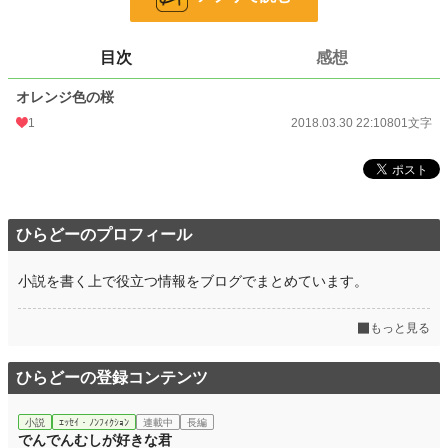
お気に入り
1
24h.ポイント
0 pt
目次
感想
文字数
801
オレンジ色の桜
更新日時
2018.03.30 22:10
1
2018.03.30 22:10
801文字
初回公開日時
2018.03.30 22:10
初回完結日時
2018.03.30 22:10
週間ポイント
14 pt (70,247 位)
ひらどーのプロフィール
月間ポイント
14 pt (108,258 位)
小説を書く上で役立つ情報をブログでまとめています。
年間ポイント
105 pt (140,375 位)
累計ポイント
3,342 pt (142,875 位)
もっと見る
ひらどーの登録コンテンツ
小説
ｴｯｾｲ・ﾉﾝﾌｨｸｼｮﾝ
連載中
長編
でんでんむしが好きな君