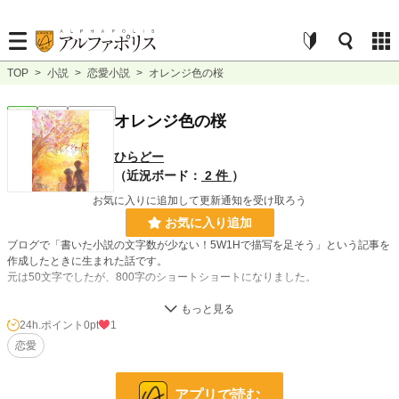
TOP
>
小説
>
恋愛小説
>
オレンジ色の桜
恋愛
完結
ｼｮｰﾄｼｮｰﾄ
オレンジ色の桜
ひらどー
（近況ボード：
2 件
）
お気に入りに追加して更新通知を受け取ろう
お気に入り追加
ブログで「書いた小説の文字数が少ない！5W1Hで描写を足そう」という記事を
作成したときに生まれた話です。
元は50文字でしたが、800字のショートショートになりました。
卒業式の後に、公園で告白をする女子高生の話です。
24h.ポイント
0pt
1
恋愛
小説
228,948 位 / 228,948 件
恋愛
66,402 位 / 66,402 件
アプリで読む