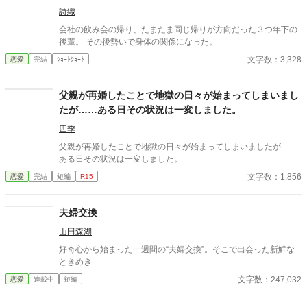
詩織
会社の飲み会の帰り、たまたま同じ帰りが方向だった３つ年下の
後輩。 その後勢いで身体の関係になった。
文字数：3,328
恋愛
完結
ｼｮｰﾄｼｮｰﾄ
父親が再婚したことで地獄の日々が始まってしまいまし
たが……ある日その状況は一変しました。
四季
父親が再婚したことで地獄の日々が始まってしまいましたが……
ある日その状況は一変しました。
文字数：1,856
恋愛
完結
短編
R15
夫婦交換
山田森湖
好奇心から始まった一週間の“夫婦交換”。そこで出会った新鮮な
ときめき
文字数：247,032
恋愛
連載中
短編