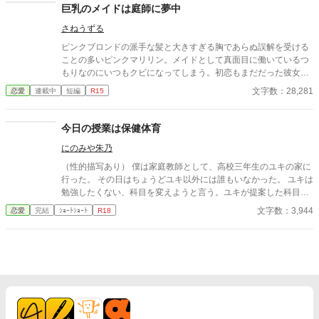
巨乳のメイドは庭師に夢中
さねうずる
ピンクブロンドの派手な髪と大きすぎる胸であらぬ誤解を受ける
ことの多いピンクマリリン。メイドとして真面目に働いているつ
もりなのにいつもクビになってしまう。初恋もまだだった彼女が
やっとの思いで雇ってもらえたお屋敷にいたのは、大きくて無口
文字数：28,281
恋愛
連載中
短編
R15
な庭師のエバンスさん。彼のことが気になる彼女は、、、、
今日の授業は保健体育
にのみや朱乃
（性的描写あり） 僕は家庭教師として、高校三年生のユキの家に
行った。 その日はちょうどユキ以外には誰もいなかった。 ユキは
勉強したくない、科目を変えようと言う。ユキが提案した科目と
は。
文字数：3,944
恋愛
完結
ｼｮｰﾄｼｮｰﾄ
R18