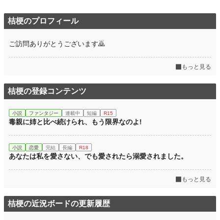
桔梗のプロフィール
ご訪問ありがとうございます🙇
もっと見る
桔梗の登録コンテンツ
小説
ファンタジー
連載中
短編
R15
毒親に姉と比べ続けられ、もう限界なのよ!
小説
恋愛
完結
長編
R18
あなたは私を愛さない、でも愛されたら溺愛されました。
もっと見る
桔梗の近況ボードの更新履歴