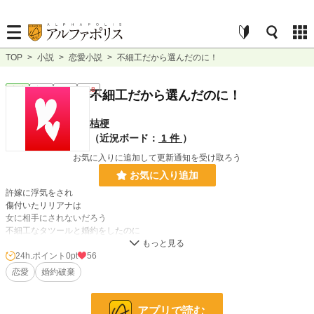
TOP
>
小説
>
恋愛小説
>
不細工だから選んだのに！
恋愛
完結
短編
R18
不細工だから選んだのに！
桔梗
（近況ボード：
1 件
）
お気に入りに追加して更新通知を受け取ろう
お気に入り追加
許嫁に浮気をされ
傷付いたリリアナは
女に相手にされないだろう
不細工なタツールと婚約をしたのに
タツールにも
浮気をされる話
24h.ポイント
0pt
56
恋愛
婚約破棄
小説
228,744 位 / 228,744 件
アプリで読む
恋愛
66,363 位 / 66,363 件