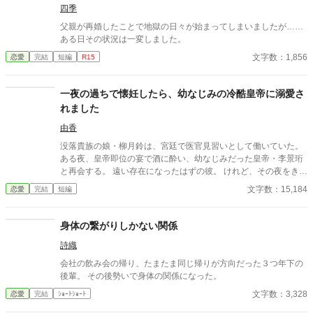
四季
父親が再婚したことで地獄の日々が始まってしまいましたが……
ある日その状況は一変しました。
文字数：1,856
恋愛
完結
短編
R15
一夜の過ちで懐妊したら、幼なじみの冷酷皇帝に溺愛さ
れました
由香
没落貴族の娘・柳月鈴は、宮廷で医官見習いとして働いていた。
ある夜、皇帝即位の宴で酒に酔い、幼なじみだった皇帝・李景珩
と再会する。 遠い存在になったはずの彼。 けれど、その夜をきっ
かけに月鈴の運命は大きく動き出す。 冷酷と恐れられる皇帝が、
文字数：15,184
恋愛
完結
短編
なぜか彼女だけには甘すぎて――。
身体の繋がりしかない関係
詩織
会社の飲み会の帰り、たまたま同じ帰りが方向だった３つ年下の
後輩。 その後勢いで身体の関係になった。
文字数：3,328
恋愛
完結
ｼｮｰﾄｼｮｰﾄ