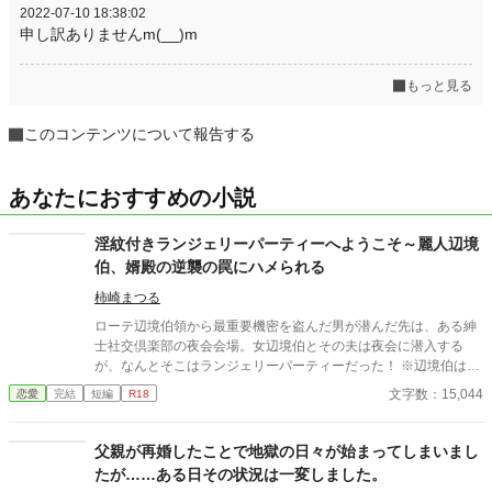
2022-07-10 18:38:02
申し訳ありませんm(__)m
もっと見る
このコンテンツについて報告する
あなたにおすすめの小説
淫紋付きランジェリーパーティーへようこそ～麗人辺境
伯、婿殿の逆襲の罠にハメられる
柿崎まつる
ローテ辺境伯領から最重要機密を盗んだ男が潜んだ先は、ある紳
士社交倶楽部の夜会会場。女辺境伯とその夫は夜会に潜入する
が、なんとそこはランジェリーパーティーだった！ ※辺境伯は女
です ムーンライトノベルズに掲載済みです。
文字数：15,044
恋愛
完結
短編
R18
父親が再婚したことで地獄の日々が始まってしまいまし
たが……ある日その状況は一変しました。