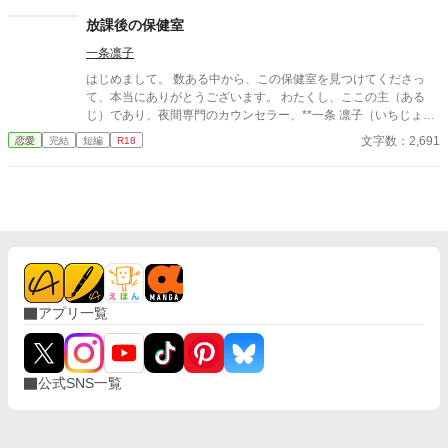
放課後の保健室
一条凛子
はじめまして。 数ある中から、この保健室を見つけてくださっ
て、本当にありがとうございます。 わたくし、ここの主（ある
じ）であり、夜間専門のカウンセラー、**一条 凛子（いちじょう
りんこ）**と申します。 ここは、昼間の喧騒から逃れてきた、頑
文字数：2,691
恋愛
完結
短編
R18
張り屋の大人たちのためだけの秘密の聖域（サンクチュアリ）。
あなたが、ようやく重たい鎧を脱いで、ありのままの姿で羽を休
めることができる——夜だけ開く、特別な保健室です。
アプリ一覧
公式SNS一覧