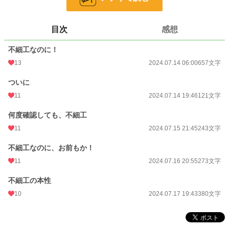
お気に入り
7
目次
感想
24h.ポイント
0 pt
不細工なのに！
文字数
1,674
13
2024.07.14 06:00
657文字
更新日時
2024.07.17 19:43
ついに
初回公開日時
2024.07.14 06:00
11
2024.07.14 19:46
121文字
初回完結日時
2024.07.17 19:43
何度確認しても、不細工
週間ポイント
0 pt (228,744 位)
11
2024.07.15 21:45
243文字
月間ポイント
14 pt (108,258 位)
不細工なのに、お前もか！
年間ポイント
385 pt (109,586 位)
11
2024.07.16 20:55
273文字
累計ポイント
16,025 pt (78,803 位)
不細工の本性
10
2024.07.17 19:43
380文字