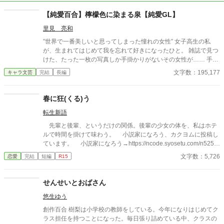
【純愛百合】檸檬色に染まる泉【純愛GL】
里見 亮和
”世界で一番美しいと思ってしまった憧れの女性” 女子高生の私
が、生まれてはじめて我を忘れて好きになったひと。 雑誌で見つ
けた、たった一枚の写真しか手掛かりがないその女性が…… 手な
んか届くはずがなかった憧れの女性が…… いま……私の目の前に
文字数：195,177
キャラ文芸
完結
長編
いる。 奇跡みたいな出会いは、優しいだけじゃ終わらない。 近づ
くほど切なくて、触れるほど苦しくて、それでも離れられない。
憧れの先にある“本当の答え”に辿り着くまでの、静かな純愛GL。
春に狂(くる)う
転生新語
先輩と後輩、というだけの関係。後輩の少女の体を、私はホテ
ルで時間を掛けて味わう。 小説家になろう、カクヨムに投稿し
ています。 小説家になろう→https://ncode.syosetu.com/n5251i
d/ カクヨム→https://kakuyomu.jp/works/168173306547524437
文字数：5,726
恋愛
完結
短編
R15
61
せんせいとおばさん
悠生ゆう
創作百合 樹梨は小学校の教師をしている。今年になりはじめてク
ラス担任を持つことになった。毎日張り詰めている中、クラスの