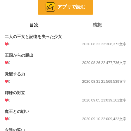
アプリで読む
小説
37,009 位 / 228,634 件
ファンタジー
5,834 位 / 53,270 件
目次
感想
お気に入り
4
二人の王女と記憶を失った少女
24h.ポイント
7 pt
0
2020.08.22 23:30
8,372文字
文字数
51,530
王国からの脱出
更新日時
2020.09.13 23:18
0
2020.08.26 22:47
7,736文字
初回公開日時
2020.08.22 23:30
覚醒する力
初回完結日時
2020.09.13 23:19
0
2020.08.31 21:56
9,539文字
週間ポイント
0 pt (228,634 位)
姉妹の対立
0
2020.09.05 23:03
9,162文字
月間ポイント
14 pt (108,258 位)
魔王との戦い
年間ポイント
329 pt (113,645 位)
0
2020.09.10 22:00
9,423文字
累計ポイント
10,339 pt (95,397 位)
永遠の誓い