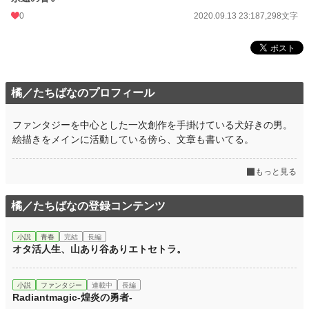
0
2020.09.13 23:18
7,298文字
橘／たちばなのプロフィール
ファンタジーを中心とした一次創作を手掛けている犬好きの男。
絵描きをメインに活動している傍ら、文章も書いてる。
もっと見る
橘／たちばなの登録コンテンツ
小説
青春
完結
長編
オタ活人生、山あり谷ありエトセトラ。
小説
ファンタジー
連載中
長編
Radiantmagic-煌炎の勇者-