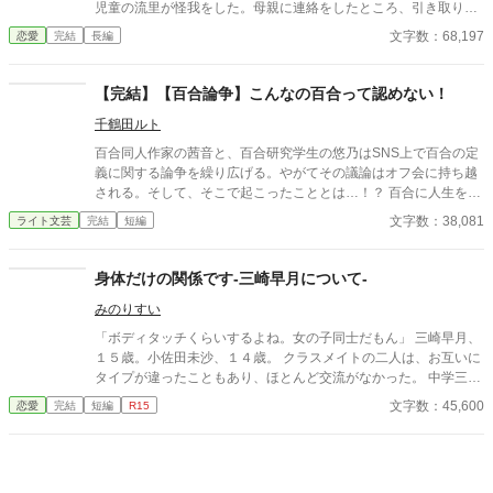
児童の流里が怪我をした。母親に連絡をしたところ、引き取りに
現れたのは流里の叔母のすみ枝だった。樹梨は、飄々としたすみ
文字数：68,197
恋愛
完結
長編
枝に惹かれていく。 ※学校の先生のお仕事の実情は知りませんの
で、間違っている部分がっあたらすみません。
【完結】【百合論争】こんなの百合って認めない！
千鶴田ルト
百合同人作家の茜音と、百合研究学生の悠乃はSNS上で百合の定
義に関する論争を繰り広げる。やがてその議論はオフ会に持ち越
される。そして、そこで起こったこととは…！？ 百合に人生を賭
けた二人が、ぶつかり合い、話し合い、惹かれ合う。百合とは何
文字数：38,081
ライト文芸
完結
短編
か。友情とは。恋愛とは。 すべての百合好きに捧げる、論争系百
合コメディ！
身体だけの関係です‐三崎早月について‐
みのりすい
「ボディタッチくらいするよね。女の子同士だもん」 三崎早月、
１５歳。小佐田未沙、１４歳。 クラスメイトの二人は、お互いに
タイプが違ったこともあり、ほとんど交流がなかった。 中学三年
生の春、そんな二人の関係が、少しだけ、動き出す。 ※百合作品
文字数：45,600
恋愛
完結
短編
R15
として執筆しましたが、男性キャラクターも多数おり、BL要素、
NL要素もございます。悪しからずご了承ください。また、軽度で
すが性描写を含みます。 12/11 ”原田巴について”投稿開始。→1
2/13 別作品として投稿しました。ご迷惑をおかけします。 身体