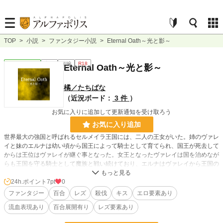
TOP
>
小説
>
ファンタジー小説
>
Eternal Oath～光と影～
ファンタジー
完結
短編
R18
Eternal Oath～光と影～
橘／たちばな
（近況ボード：
3 件
）
お気に入りに追加して更新通知を受け取ろう
お気に入り追加
世界最大の強国と呼ばれるセルメイラ王国には、二人の王女がいた。姉のヴァレ
イと妹のエルナは幼い頃から国王によって騎士として育てられ、国王が死去して
からは王位はヴァレイが継ぐ事となった。女王となったヴァレイは国を治めなが
らも王国を守る騎士として魔族と戦い続けており、エルナはヴァレイから王国の
姫として生きる事を命じられていた。エルナは自分の立場の変化に違和感と戸惑
いを隠せないまま、ある日傷付いた少女シャーリィと出会う。シャーリィは、名
24h.ポイント
7pt
0
前以外の記憶を失っていたのだ。 ※R18系ファンタジー短編百合創作「Eterna
ファンタジー
百合
レズ
殺伐
キス
エロ要素あり
l Oath」シリーズ第3弾であり、完結作となる。前二作とは話の繋がりはない独
流血表現あり
百合展開有り
レズ要素あり
立したストーリーとなっています。性描写による百合エロ、戦闘描写における流
血表現、残酷描写も多々含まれるので一応閲覧には注意。