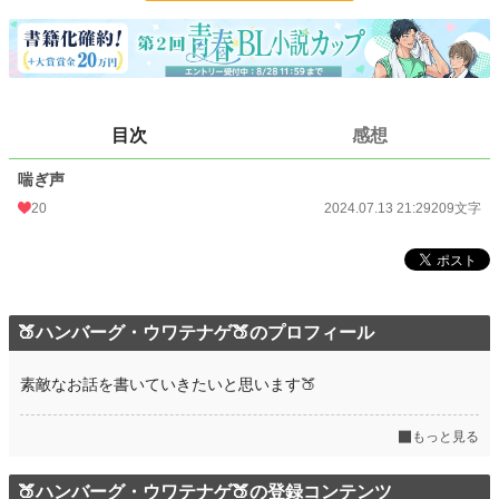
更新日時
2024.07.13 21:29
初回公開日時
2024.07.13 21:29
初回完結日時
2024.07.13 21:29
目次
感想
週間ポイント
196 pt (25,220 位)
喘ぎ声
月間ポイント
875 pt (26,028 位)
20
2024.07.13 21:29
209文字
年間ポイント
13,053 pt (26,615 位)
累計ポイント
44,840 pt (47,254 位)
🍑ハンバーグ・ウワテナゲ🍑のプロフィール
素敵なお話を書いていきたいと思います🍑
もっと見る
🍑ハンバーグ・ウワテナゲ🍑の登録コンテンツ