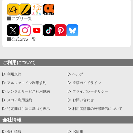
タイを掴む。 引き寄せられた瞬間、榊の理性は音を立てて崩れ
た。 拒むことも、許すこともできないまま、 彼は“部下”の手によ
って、ひとつずつ乱されていく。 言葉で支配され、触れられるた
アプリ一覧
びに、自分の知らなかった感情と快楽を知る。それは、上司とし
ての誇りを壊すほどに甘く、逃れられないほどに深い。 だが、篠
原の視線の奥に宿るのは、ただの欲望ではなかった。 そこには、
ずっと榊だけを見つめ続けてきた、静かな執着がある。 「俺、前
公式SNS一覧
から思ってたんです。 あなたが誰かに“支配される”ところ、き
っと綺麗だろうなって」 支配する側だったはずの男が、 支配され
ることで初めて“生きている”と感じてしまう――。 上司と部下、
立場も理性も、すべてが絡み合うオフィスの夜。 秘密の扉を開け
た榊は、もう戻れない。 快楽に溺れるその瞬間まで、彼を待つの
ご利用について
は破滅か、それとも救いか。 ――これは、ひとりの上司が“愛”と
いう名の支配に沈んでいく物語。
利用規約
ヘルプ
アルファコイン利用規約
投稿ガイドライン
レンタルサービス利用規約
プライバシーポリシー
スコア利用規約
お問い合わせ
特定商取引法に基づく表示
利用者情報の外部送信について
会社情報
会社情報
IR情報