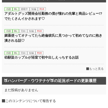
小説
BL
連載中
短編
R18
アダルトグッズ開発会社勤務の僕が憧れの先輩と商品レビュー!?
でたくさんイかされます♡
小説
BL
完結
短編
R18
媚薬使ってオナってたら絶倫彼氏に見つかって初めてなのに抱き
潰される話♡
小説
BL
完結
短編
R18
幼馴染カップルが浴室で初中出しえっちするお話
もっと見る
🍑ハンバーグ・ウワテナゲ🍑の近況ボードの更新履歴
まだ投稿がありません
このコンテンツについて報告する