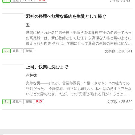
文字数：1,434
BL
完結
ｼｮｰﾄｼｮｰﾄ
R18
邪神の祭壇へ無垢な筋肉を生贄として捧ぐ
零
世間に秘された名門男子校・平坂学園体育科 空手の名選手であっ
た高尾雄一は、新任教師として赴任する 高潔な人格と鋼のように
鍛えられた肉体 それは、学園にとって最高の生贄の候補に他なら
なかった 至高の筋肉を持つ、精神を削られ意志をなくした青年を
文字数：236,341
BL
連載中
短編
太古の神に捧げるため、“水”、“風”、“土”の信奉者達が暗躍する 意
志をなくし筋肉の操り人形と化した“デク” 消える教師 山奥の男子
校で繰り広げられるダークファンタジー
上司、快楽に沈むまで
赤林檎
完璧な男――それが、営業部課長・**榊（さかき）**の社内での
評判だった。 冷静沈着、部下にも厳しい。私生活の噂すら立たな
いほどの隙のなさ。 だが、その“完璧”が崩れる日がくるとは、誰
も想像していなかった。 入社三年目の篠原は、榊の直属の部下。
文字数：25,689
BL
連載中
短編
R15
真面目だが強気で、どこか挑発的な笑みを浮かべる青年。 ある
夜、取引先とのトラブル対応で二人だけが残ったオフィスで、 篠
原は上司に向かって、いつもの穏やかな口調を崩した。「……そ
んな顔、部下には見せないんですね」 疲労で僅かに緩んだ榊の表
情。 その弱さを見逃さず、篠原はデスク越しに距離を詰める。
「強がらなくていいですよ。俺の前では、もう」 指先が榊のネク