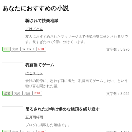
あなたにおすすめの小説
騙されて快楽地獄
てけてとん
友人におすすめされたマッサージ店で快楽地獄に落とされる話で
す。長すぎたので2話に分けています。
文字数：5,970
BL
完結
ｼｮｰﾄｼｮｰﾄ
R18
乳首当てゲーム
はこスミレ
会社の同僚に、思わず口に出た「乳首当てゲームしたい」という
独り言を聞かれた話。
文字数：8,925
恋愛
完結
短編
R18
吊るされた少年は惨めな絶頂を繰り返す
五月雨時雨
ブログに掲載した短編です。