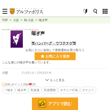
TOP
>
小説
>
BL小説
>
喘ぎ声
BL
完結
ｼｮｰﾄｼｮｰﾄ
R18
喘ぎ声
🍑ハンバーグ・ウワテナゲ🍑
お気に入りに追加して更新通知を受け取ろう
お気に入り追加
こんな感じの喘ぎ声を書いています。
小説
21,815 位 / 228,620 件
BL
5,471 位 / 31,393 件
24h.ポイント
28pt
20
お気に入り
♡喘ぎ
喘ぎ声
7
乳首責
乳首開発
オナニー行為
チクニー
24h.ポイント
28 pt
アプリで読む
文字数
209