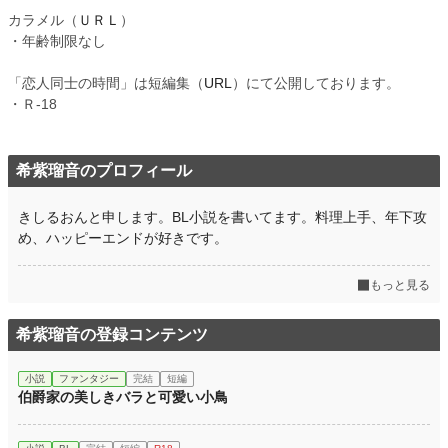
カラメル（
ＵＲＬ
）
・年齢制限なし
「恋人同士の時間」は短編集（
URL
）にて公開しております。
・Ｒ-18
希紫瑠音のプロフィール
きしるおんと申します。BL小説を書いてます。料理上手、年下攻
め、ハッピーエンドが好きです。
もっと見る
希紫瑠音の登録コンテンツ
小説
ファンタジー
完結
短編
伯爵家の美しきバラと可愛い小鳥