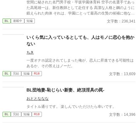
世間に秘された名門男子校・平坂学園体育科 空手の名選手であっ
た高尾雄一は、新任教師として赴任する 高潔な人格と鋼のように
鍛えられた肉体 それは、学園にとって最高の生贄の候補に他なら
なかった 至高の筋肉を持つ、精神を削られ意志をなくした青年を
文字数：236,341
BL
連載中
短編
太古の神に捧げるため、“水”、“風”、“土”の信奉者達が暗躍する 意
志をなくし筋肉の操り人形と化した“デク” 消える教師 山奥の男子
校で繰り広げられるダークファンタジー
いくら気に入っているとしても、人はモノに恋心を抱か
ない
ちき
一度オナホ認定されてしまった俺が、恋人に昇進できる可能性は
あるか、その答えはノーだ。
文字数：13,609
BL
完結
短編
R18
BL団地妻-恥じらい新妻、絶頂淫具の罠-
おととななな
タイトル通りです。 楽しんでいただけたら幸いです。
文字数：14,396
BL
完結
短編
R18