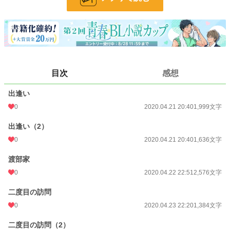
・42歳。秀一郎の会社の上司。敬語で話す。ほんわかとしていて優しそうに見
えるが腹黒い時も……？
◇筧 秀一郎（かけい しゅういちろう）
・28歳。綺麗な顔立ちをしている。恭介とは友達であり、渡部は会社の上司。
おっとりとした性格だが、頑固者でもある。意外と、感が鋭い時もある。
◇乍 悠馬（ながら ゆうま）
目次
感想
・22歳。大学生。目つきの悪いせいか勘違いされやすい。雅史の別れた奥さん
の弟で、雅史は苦手だが久遠の事は可愛がっている。秀一郎も苦手
出逢い
◇渡部 久遠（わたべ くおん)
0
2020.04.21 20:40
1,999文字
・16歳。学校ではアイドル扱いされている。勉強は苦手だが家事は得意。
出逢い（2）
小説
228,747 位 / 228,747 件
0
2020.04.21 20:40
1,636文字
BL
31,416 位 / 31,416 件
渡部家
0
2020.04.22 22:51
2,576文字
お気に入り
18
24h.ポイント
0 pt
二度目の訪問
0
2020.04.23 22:20
1,384文字
文字数
20,091
二度目の訪問（2）
更新日時
2020.04.28 22:10