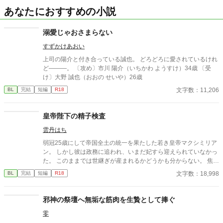
あなたにおすすめの小説
溺愛じゃおさまらない
すずかけあおい
上司の陽介と付き合っている誠也。 どろどろに愛されているけれ
ど―――。 〔攻め〕市川 陽介（いちかわ ようすけ）34歳 〔受
け〕大野 誠也（おおの せいや）26歳
文字数：11,206
BL
完結
短編
R18
皇帝陛下の精子検査
雲丹はち
弱冠25歳にして帝国全土の統一を果たした若き皇帝マクシミリア
ン。 しかし彼は政務に追われ、いまだ妃すら迎えられていなかっ
た。 このままでは世継ぎが産まれるかどうかも分からない。 焦れ
た官僚たちに迫られ、マクシミリアンは世にも屈辱的な『検査』
文字数：18,998
BL
完結
短編
R18
を受けさせられることに――!?
邪神の祭壇へ無垢な筋肉を生贄として捧ぐ
零