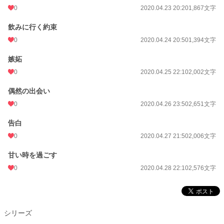
0
2020.04.23 20:20
1,867文字
初回公開日時
2020.04.21 20:40
飲みに行く約束
初回完結日時
2020.04.28 22:28
0
2020.04.24 20:50
1,394文字
週間ポイント
14 pt (70,247 位)
嫉妬
月間ポイント
28 pt (93,489 位)
0
2020.04.25 22:10
2,002文字
年間ポイント
427 pt (106,865 位)
偶然の出会い
累計ポイント
13,374 pt (85,498 位)
0
2020.04.26 23:50
2,651文字
告白
0
2020.04.27 21:50
2,006文字
甘い時を過ごす
0
2020.04.28 22:10
2,576文字
シリーズ