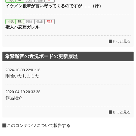
小説
BL
完結
短編
R18
イケメン後輩が言い寄ってくるのですが……（汗）
小説
BL
完結
長編
R18
獣人ハ恋焦ガレル
もっと見る
希紫瑠音の近況ボードの更新履歴
2024-10-08 22:01:18
削除いたしました
2020-04-19 20:33:38
作品紹介
もっと見る
このコンテンツについて報告する