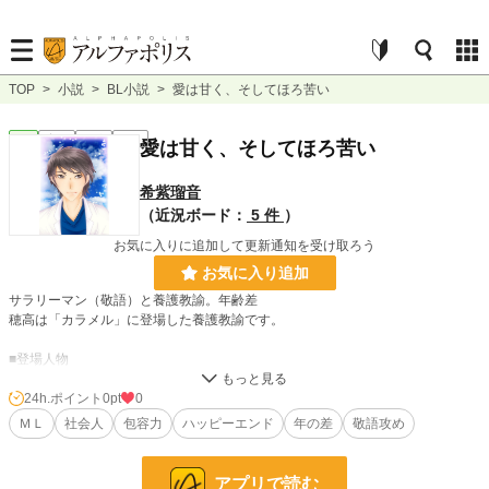
TOP
>
小説
>
BL小説
>
愛は甘く、そしてほろ苦い
BL
完結
短編
R18
愛は甘く、そしてほろ苦い
希紫瑠音
（近況ボード：
5 件
）
お気に入りに追加して更新通知を受け取ろう
お気に入り追加
サラリーマン（敬語）と養護教諭。年齢差
穂高は「カラメル」に登場した養護教諭です。
■登場人物
◇穂高 恭介（ほだか きょうすけ）
24h.ポイント
0pt
0
・28歳。秀一郎とは高校からの親友同士。渡部の息子が通う高校で養護教諭を
ＭＬ
社会人
包容力
ハッピーエンド
年の差
敬語攻め
している。
◇渡部 雅史（わたべ まさし）
アプリで読む