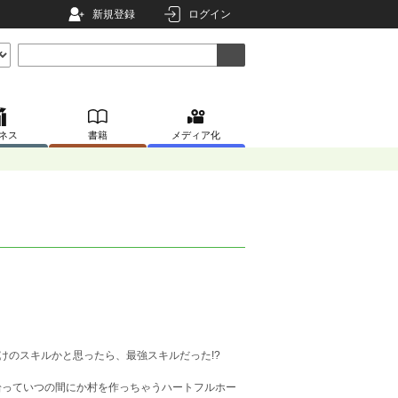
新規登録
ログイン
ネス
書籍
メディア化
けのスキルかと思ったら、最強スキルだった!?
拾っていつの間にか村を作っちゃうハートフルホー