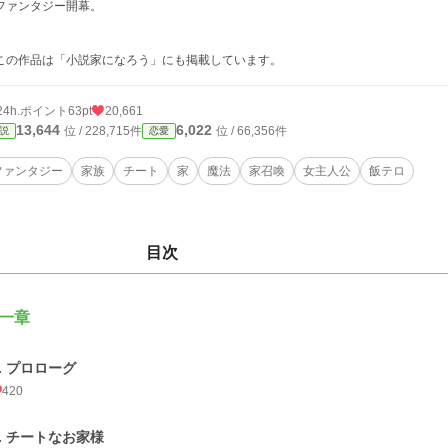
ファンタジー開幕。
この作品は「小説家になろう」にも掲載しています。
24h.ポイント
63pt
20,661
13,644
6,022
位 / 228,715件
位 / 66,356件
説
恋愛
ファンタジー
家族
チート
家
魔法
家召喚
女主人公
飯テロ
目次
一章
1. プロローグ
420
2. チートなお家様