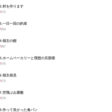
22.村を作ります
372
23.一日一回の約束
354
24.領主の館
367
25.ホームベーカリーと理想の旦那様
375
26.領主発見
373
27.空飛ぶお屋敷
370
28.作って良かった食パン