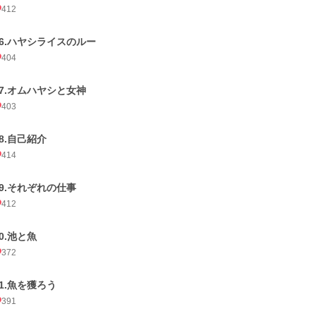
412
16.ハヤシライスのルー
404
17.オムハヤシと女神
403
18.自己紹介
414
19.それぞれの仕事
412
20.池と魚
372
21.魚を獲ろう
391