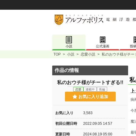
小説
公式漫画
投
TOP
>
小説
>
恋愛小説
>
私のおウチ様がチート
作品の情報
私
私のおウチ様がチートすぎる!!
恋愛
連載中
長編
ト
お気に入り追加
病
今
お気に入り
3,583
魔
初回公開日時
2022.09.05 14:57
最
更新日時
2024.08.19 05:00