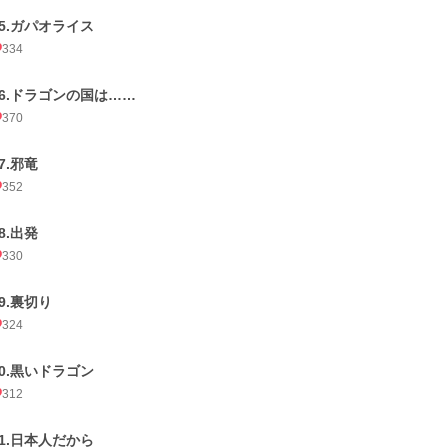
35.ガパオライス
334
36.ドラゴンの国は……
370
7.邪竜
352
8.出発
330
39.裏切り
324
40.黒いドラゴン
312
41.日本人だから