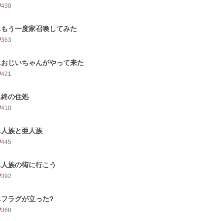
430
3.もう一度家召喚してみた
363
4.おじいちゃんがやって来た
421
5.終の住処
410
6.人族と亜人族
445
7.人族の街に行こう
392
8.フラグが立った?
368