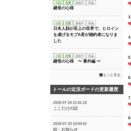
小説
恋愛
連載中
長編
継母の心得
小説
恋愛
連載中
長編
日本人顔が至上の世界で、ヒロイン
を虐げるモブA君が婚約者になりま
した
小説
恋愛
連載中
長編
継母の心得 〜 番外編 〜
もっと見る
トールの近況ボードの更新履歴
2026-07-26 21:01:18
ここだけの話
2026-07-20 10:50:42
続・お知らせ