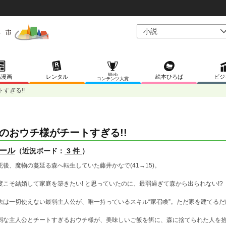
Web
稿漫画
レンタル
絵本ひろば
ビジ
コンテンツ大賞
すぎる!!
のおウチ様がチートすぎる!!
ール
（近況ボード：
3 件
）
死後、魔物の蔓延る森へ転生していた藤井かなで(41→15)。
度こそ結婚して家庭を築きたい! と思っていたのに、最弱過ぎて森から出られない!?
法は一切使えない最弱主人公が、唯一持っているスキル“家召喚”。ただ家を建てるだ
弱な主人公とチートすぎるおウチ様が、美味しいご飯を餌に、森に捨てられた人を