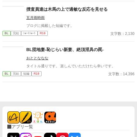
捜査員達は木馬の上で過敏な反応を見せる
五月雨時雨
ブログに掲載した短編です。
文字数：2,130
BL
完結
ｼｮｰﾄｼｮｰﾄ
R18
BL団地妻-恥じらい新妻、絶頂淫具の罠-
おととななな
タイトル通りです。 楽しんでいただけたら幸いです。
文字数：14,396
BL
完結
短編
R18
アプリ一覧