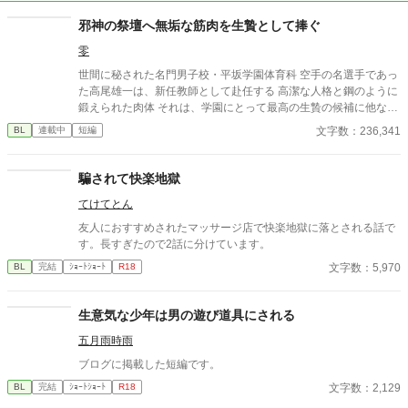
邪神の祭壇へ無垢な筋肉を生贄として捧ぐ
零
世間に秘された名門男子校・平坂学園体育科 空手の名選手であっ
た高尾雄一は、新任教師として赴任する 高潔な人格と鋼のように
鍛えられた肉体 それは、学園にとって最高の生贄の候補に他なら
なかった 至高の筋肉を持つ、精神を削られ意志をなくした青年を
文字数：236,341
BL
連載中
短編
太古の神に捧げるため、“水”、“風”、“土”の信奉者達が暗躍する 意
志をなくし筋肉の操り人形と化した“デク” 消える教師 山奥の男子
校で繰り広げられるダークファンタジー
騙されて快楽地獄
てけてとん
友人におすすめされたマッサージ店で快楽地獄に落とされる話で
す。長すぎたので2話に分けています。
文字数：5,970
BL
完結
ｼｮｰﾄｼｮｰﾄ
R18
生意気な少年は男の遊び道具にされる
五月雨時雨
ブログに掲載した短編です。
文字数：2,129
BL
完結
ｼｮｰﾄｼｮｰﾄ
R18