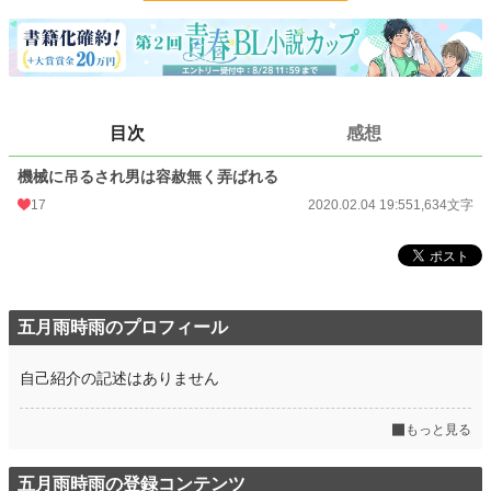
更新日時
2020.02.04 19:55
初回公開日時
2020.02.04 19:55
初回完結日時
2020.02.04 19:55
目次
感想
週間ポイント
643 pt (12,324 位)
機械に吊るされ男は容赦無く弄ばれる
月間ポイント
2,946 pt (12,358 位)
17
2020.02.04 19:55
1,634文字
年間ポイント
39,263 pt (12,519 位)
累計ポイント
86,165 pt (33,071 位)
五月雨時雨のプロフィール
自己紹介の記述はありません
もっと見る
五月雨時雨の登録コンテンツ