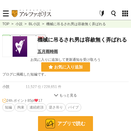
TOP
>
小説
>
BL小説
>
機械に吊るされ男は容赦無く弄ばれる
BL
完結
ｼｮｰﾄｼｮｰﾄ
R18
機械に吊るされ男は容赦無く弄ばれる
五月雨時雨
お気に入りに追加して更新通知を受け取ろう
お気に入り追加
ブログに掲載した短編です。
小説
11,527 位 / 228,651 件
BL
2,583 位 / 31,395 件
24h.ポイント
85pt
17
お気に入り
短編
拘束
22
連続絶頂
逆さ吊り
バイブ
24h.ポイント
85 pt
アプリで読む
文字数
1,634