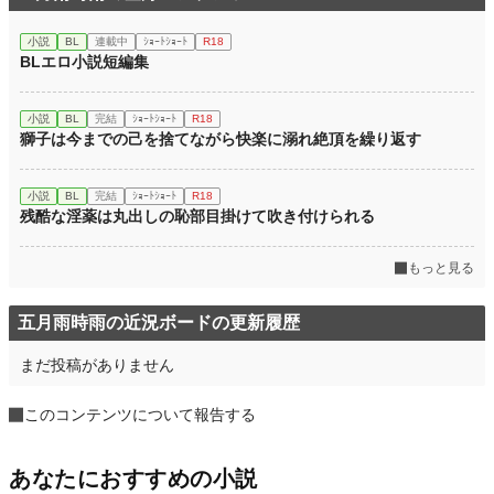
小説
BL
連載中
ｼｮｰﾄｼｮｰﾄ
R18
BLエロ小説短編集
小説
BL
完結
ｼｮｰﾄｼｮｰﾄ
R18
獅子は今までの己を捨てながら快楽に溺れ絶頂を繰り返す
小説
BL
完結
ｼｮｰﾄｼｮｰﾄ
R18
残酷な淫薬は丸出しの恥部目掛けて吹き付けられる
もっと見る
五月雨時雨の近況ボードの更新履歴
まだ投稿がありません
このコンテンツについて報告する
あなたにおすすめの小説